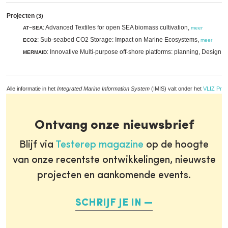
Projecten
(3)
: Advanced Textiles for open SEA biomass cultivation,
AT~SEA
meer
: Sub-seabed CO2 Storage: Impact on Marine Ecosystems,
ECO2
meer
: Innovative Multi-purpose off-shore platforms: planning, Design 
MERMAID
Alle informatie in het
Integrated Marine Information System
(IMIS) valt onder het
VLIZ Priv
Ontvang onze nieuwsbrief
Blijf via
Testerep magazine
op de hoogte
van onze recentste ontwikkelingen, nieuwste
projecten en aankomende events.
SCHRIJF JE IN