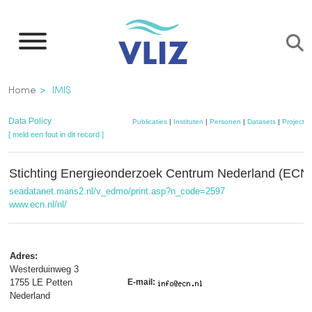
Overslaan
en
naar
de
Kruimelpad
Home
IMIS
inhoud
gaan
Data Policy
Publicaties
|
Instituten
|
Personen
|
Datasets
|
Projecte
[ meld een fout in dit record ]
Stichting Energieonderzoek Centrum Nederland (ECN
seadatanet.maris2.nl/v_edmo/print.asp?n_code=2597
www.ecn.nl/nl/
Adres:
Westerduinweg 3
1755 LE Petten
E-mail:
Nederland