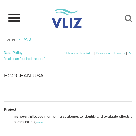
Overslaan
en
naar
de
Kruimelpad
Home
IMIS
inhoud
gaan
Data Policy
Publicaties
|
Instituten
|
Personen
|
Datasets
|
Proje
[ meld een fout in dit record ]
ECOCEAN USA
Project
: Effective monitoring strategies to identify and evaluate effects of
FISHOWF
communities,
meer