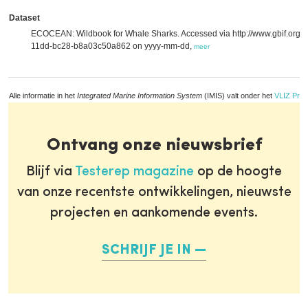
Dataset
ECOCEAN: Wildbook for Whale Sharks. Accessed via http://www.gbif.org/
11dd-bc28-b8a03c50a862 on yyyy-mm-dd,
meer
Alle informatie in het
Integrated Marine Information System
(IMIS) valt onder het
VLIZ Priv
Ontvang onze nieuwsbrief
Blijf via
Testerep magazine
op de hoogte
van onze recentste ontwikkelingen, nieuwste
projecten en aankomende events.
SCHRIJF JE IN