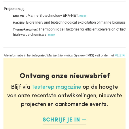
Projecten
(3)
: Marine Biotechnology ERA-NET,
ERA-MBT
meer
: Biorefinery and biotechnological exploitation of marine biomasse
Mar3Bio
: Thermophilic cell factories for efficient conversion of bro
ThermoFactories
high-value chemicals,
meer
Alle informatie in het
Integrated Marine Information System
(IMIS) valt onder het
VLIZ Priv
Ontvang onze nieuwsbrief
Blijf via
Testerep magazine
op de hoogte
van onze recentste ontwikkelingen, nieuwste
projecten en aankomende events.
SCHRIJF JE IN