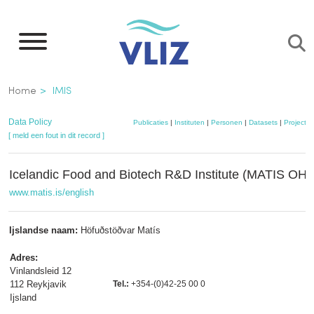
Overslaan
en
naar
de
Kruimelpad
Home
IMIS
inhoud
gaan
Data Policy
Publicaties
|
Instituten
|
Personen
|
Datasets
|
Projecte
[ meld een fout in dit record ]
Icelandic Food and Biotech R&D Institute (MATIS OHF
www.matis.is/english
Ijslandse naam:
Höfuðstöðvar Matís
Adres:
Vinlandsleid 12
112 Reykjavik
Tel.:
+354-(0)42-25 00 0
Ijsland