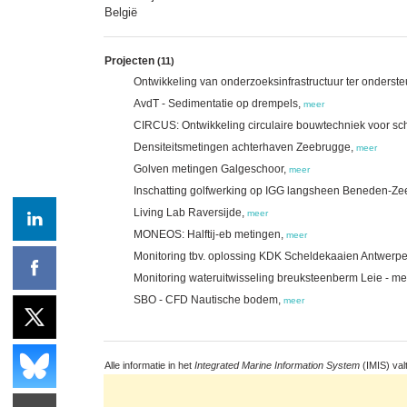
België
Projecten
(11)
Ontwikkeling van onderzoeksinfrastructuur ter onderst
AvdT - Sedimentatie op drempels,
meer
CIRCUS: Ontwikkeling circulaire bouwtechniek voor s
Densiteitsmetingen achterhaven Zeebrugge,
meer
Golven metingen Galgeschoor,
meer
Inschatting golfwerking op IGG langsheen Beneden-Ze
Living Lab Raversijde,
meer
MONEOS: Halftij-eb metingen,
meer
Monitoring tbv. oplossing KDK Scheldekaaien Antwerp
Monitoring wateruitwisseling breuksteenberm Leie - m
SBO - CFD Nautische bodem,
meer
Alle informatie in het
Integrated Marine Information System
(IMIS) val