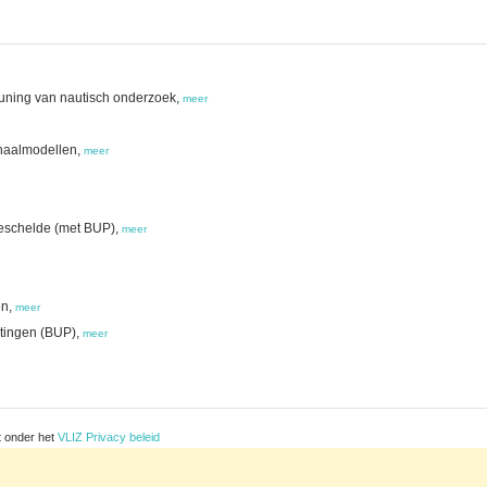
euning van nautisch onderzoek,
meer
chaalmodellen,
meer
eschelde (met BUP),
meer
en,
meer
etingen (BUP),
meer
t onder het
VLIZ Privacy beleid