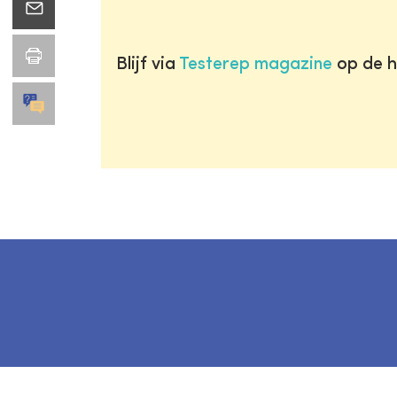
Blijf via
Testerep magazine
op de h