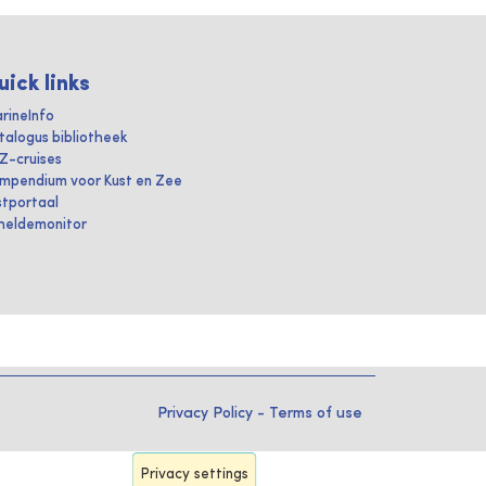
uick links
rineInfo
talogus bibliotheek
IZ-cruises
mpendium voor Kust en Zee
stportaal
heldemonitor
Privacy Policy
-
Terms of use
Privacy settings