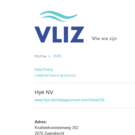
Overslaan
en
naar
de
Main
Wie we zijn
inhoud
gaan
navigatio
Kruimelpad
Home
IMIS
Data Policy
[ meld een fout in dit record ]
Hye NV
www.hye.be/nl/pages/over-ons/show/10/
Adres:
Kruibeeksesteenweg 162
2070 Zwijndrecht