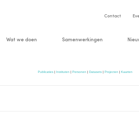
Service
Contact
Ev
navigatio
Wat we doen
Samenwerkingen
Nieu
n
Publicaties
|
Instituten
|
Personen
|
Datasets
|
Projecten
|
Kaarten