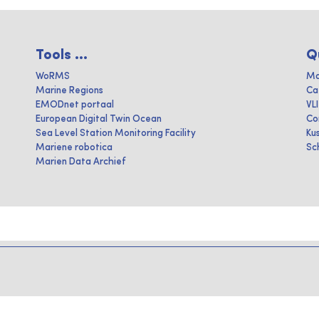
Tools ...
Q
WoRMS
Ma
Marine Regions
Ca
EMODnet portaal
VL
European Digital Twin Ocean
Co
Sea Level Station Monitoring Facility
Ku
Mariene robotica
Sc
Marien Data Archief