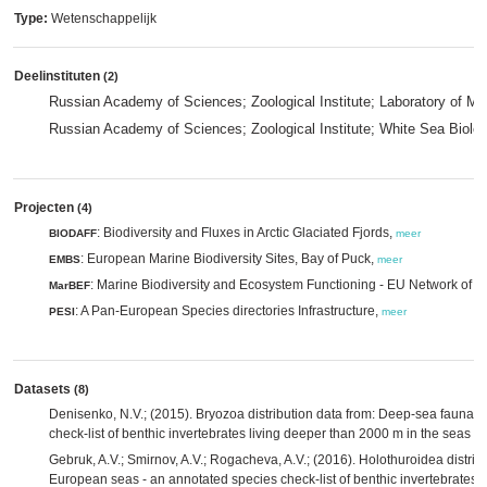
Type:
Wetenschappelijk
Deelinstituten
(2)
Russian Academy of Sciences; Zoological Institute; Laboratory of M
Russian Academy of Sciences; Zoological Institute; White Sea Biol
Projecten
(4)
: Biodiversity and Fluxes in Arctic Glaciated Fjords,
BIODAFF
meer
: European Marine Biodiversity Sites, Bay of Puck,
EMBS
meer
: Marine Biodiversity and Ecosystem Functioning - EU Network of E
MarBEF
: A Pan-European Species directories Infrastructure,
PESI
meer
Datasets
(8)
Denisenko, N.V.; (2015). Bryozoa distribution data from: Deep-sea fauna 
check-list of benthic invertebrates living deeper than 2000 m in the seas 
Gebruk, A.V.; Smirnov, A.V.; Rogacheva, A.V.; (2016). Holothuroidea distri
European seas - an annotated species check-list of benthic invertebrates 