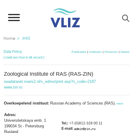
Overslaan
en
naar
de
Kruimelpad
Home
IMIS
inhoud
gaan
Data Policy
Publicaties
|
Instituten
|
Personen
|
Datasets
[ meld een fout in dit record ]
Zoological Institute of RAS (RAS-ZIN)
seadatanet.maris2.nl/v_edmo/print.asp?n_code=2187
www.zin.ru
Overkoepelend instituut:
Russian Academy of Sciences (RAS)
,
meer
Adres:
Universitetskaya emb. 1
Tel.:
+7-(0)812-328 00 11
199034 St.- Petersburg
E-mail:
Rusland