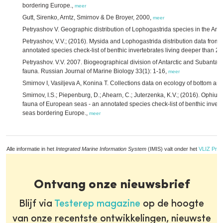
bordering Europe.,
meer
Gutt, Sirenko, Arntz, Smirnov & De Broyer, 2000,
meer
Petryashov V. Geographic distribution of Lophogastrida species in the Anta
Petryashov, V.V.; (2016). Mysida and Lophogastrida distribution data fro
annotated species check-list of benthic invertebrates living deeper than 2
Petryashov. V.V. 2007. Biogeographical division of Antarctic and Subantar
fauna. Russian Journal of Marine Biology 33(1): 1-16,
meer
Smirnov I, Vasiljeva A, Konina T. Collections data on ecology of bottom an
Smirnov, I.S.; Piepenburg, D.; Ahearn, C.; Juterzenka, K.V.; (2016). Ophiur
fauna of European seas - an annotated species check-list of benthic invert
seas bordering Europe.,
meer
Alle informatie in het
Integrated Marine Information System
(IMIS) valt onder het
VLIZ Priv
Ontvang onze nieuwsbrief
Blijf via
Testerep magazine
op de hoogte
van onze recentste ontwikkelingen, nieuwste