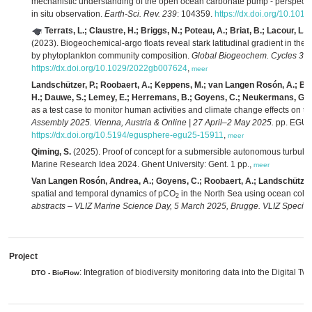
mechanistic understanding of the open ocean carbonate pump - perspect
in situ observation.
Earth-Sci. Rev. 239
: 104359.
https://dx.doi.org/10.101
Terrats, L.; Claustre, H.; Briggs, N.; Poteau, A.; Briat, B.; Lacour, L
(2023). Biogeochemical‐argo floats reveal stark latitudinal gradient in th
by phytoplankton community composition.
Global Biogeochem. Cycles 37(
https://dx.doi.org/10.1029/2022gb007624
,
meer
Landschützer, P.; Roobaert, A.; Keppens, M.; van Langen Rosón, A.; Boone,
H.; Dauwe, S.; Lemey, E.; Herremans, B.; Goyens, C.; Neukermans, G.
(
as a test case to monitor human activities and climate change effects on t
Assembly 2025. Vienna, Austria & Online | 27 April–2 May 2025.
pp. EGU2
https://dx.doi.org/10.5194/egusphere-egu25-15911
,
meer
Qiming, S.
(2025). Proof of concept for a submersible autonomous turbulenc
Marine Research Idea 2024. Ghent University: Gent. 1 pp.,
meer
Van Langen Rosón, Andrea, A.; Goyens, C.; Roobaert, A.; Landschützer
spatial and temporal dynamics of pCO
in the North Sea using ocean color 
2
abstracts – VLIZ Marine Science Day, 5 March 2025, Brugge. VLIZ Special 
Project
: Integration of biodiversity monitoring data into the Digital T
DTO - BioFlow