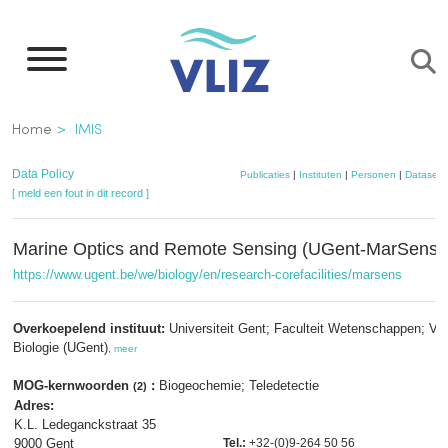
Overslaan
en
naar
de
Kruimelpad
Home
IMIS
inhoud
gaan
Data Policy
Publicaties
|
Instituten
|
Personen
|
Datasets
[ meld een fout in dit record ]
Marine Optics and Remote Sensing (UGent-MarSens)
https://www.ugent.be/we/biology/en/research-corefacilities/marsens
Overkoepelend instituut:
Universiteit Gent; Faculteit Wetenschappen; Va
Biologie (UGent)
,
meer
MOG-kernwoorden
:
Biogeochemie; Teledetectie
(2)
Adres:
K.L. Ledeganckstraat 35
9000 Gent
Tel.:
+32-(0)9-264 50 56