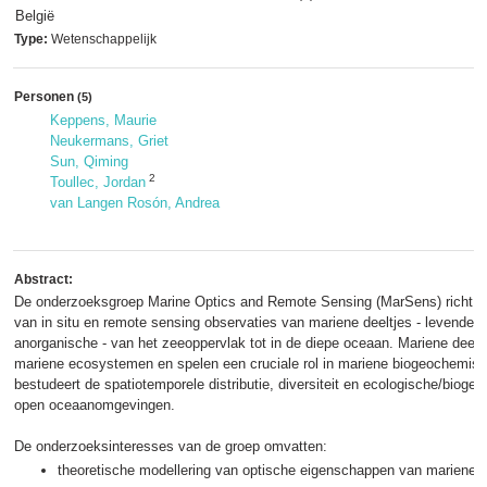
België
Type:
Wetenschappelijk
Personen
(5)
Keppens, Maurie
Neukermans, Griet
Sun, Qiming
2
Toullec, Jordan
van Langen Rosón, Andrea
Abstract:
De onderzoeksgroep Marine Optics and Remote Sensing (MarSens) richt zi
van in situ en remote sensing observaties van mariene deeltjes - levende e
anorganische - van het zeeoppervlak tot in de diepe oceaan. Mariene deelt
mariene ecosystemen en spelen een cruciale rol in mariene biogeochemis
bestudeert de spatiotemporele distributie, diversiteit en ecologische/biogeo
open oceaanomgevingen.
De onderzoeksinteresses van de groep omvatten:
theoretische modellering van optische eigenschappen van mariene d