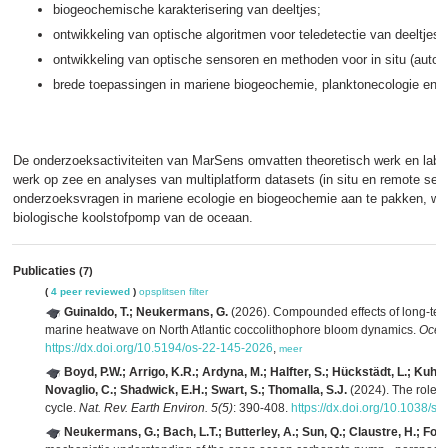
biogeochemische karakterisering van deeltjes;
ontwikkeling van optische algoritmen voor teledetectie van deeltjes;
ontwikkeling van optische sensoren en methoden voor in situ (auton
brede toepassingen in mariene biogeochemie, planktonecologie en wa
De onderzoeksactiviteiten van MarSens omvatten theoretisch werk en labo
werk op zee en analyses van multiplatform datasets (in situ en remote se
onderzoeksvragen in mariene ecologie en biogeochemie aan te pakken, waa
biologische koolstofpomp van de oceaan.
Publicaties
(7)
(
4 peer reviewed
)
opsplitsen
filter
Guinaldo, T.; Neukermans, G.
(2026). Compounded effects of long-te
marine heatwave on North Atlantic coccolithophore bloom dynamics.
Ocean
https://dx.doi.org/10.5194/os-22-145-2026
,
meer
Boyd, P.W.; Arrigo, K.R.; Ardyna, M.; Halfter, S.; Hückstädt, L.; Kuh
Novaglio, C.; Shadwick, E.H.; Swart, S.; Thomalla, S.J.
(2024). The role o
cycle.
Nat. Rev. Earth Environ. 5(5)
: 390-408.
https://dx.doi.org/10.1038/
Neukermans, G.; Bach, L.T.; Butterley, A.; Sun, Q.; Claustre, H.; Four