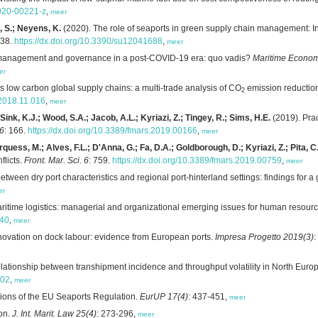
-020-00221-z
,
meer
, S.; Neyens, K.
(2020). The role of seaports in green supply chain management: Ini
638.
https://dx.doi.org/10.3390/su12041688
,
meer
 management and governance in a post-COVID-19 era: quo vadis?
Maritime Economi
er
 low carbon global supply chains: a multi-trade analysis of CO
emission reduction
2
e.2018.11.016
,
meer
Sink, K.J.; Wood, S.A.; Jacob, A.L.; Kyriazi, Z.; Tingey, R.; Sims, H.E.
(2019). Prac
 6
: 166.
https://dx.doi.org/10.3389/fmars.2019.00166
,
meer
quess, M.; Alves, F.L.; D'Anna, G.; Fa, D.A.; Goldborough, D.; Kyriazi, Z.; Pita, 
flicts.
Front. Mar. Sci. 6
: 759.
https://dx.doi.org/10.3389/fmars.2019.00759
,
meer
etween dry port characteristics and regional port-hinterland settings: findings for a
er
ritime logistics: managerial and organizational emerging issues for human resour
240
,
meer
novation on dock labour: evidence from European ports.
Impresa Progetto 2019(3)
:
lationship between transhipment incidence and throughput volatility in North Eur
002
,
meer
ions of the EU Seaports Regulation.
EurUP 17(4)
: 437-451,
meer
on.
J. Int. Marit. Law 25(4)
: 273-296,
meer