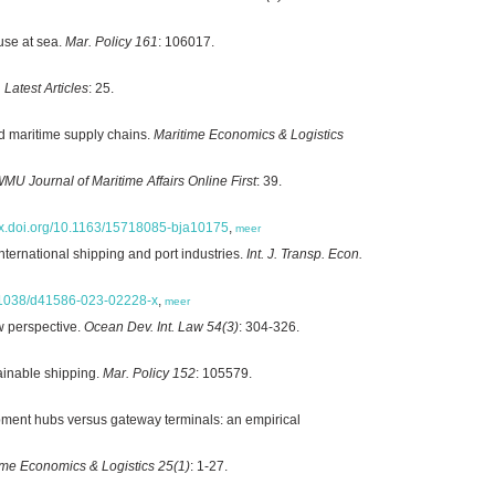
use at sea.
Mar. Policy 161
: 106017.
 Latest Articles
: 25.
nd maritime supply chains.
Maritime Economics & Logistics
MU Journal of Maritime Affairs Online First
: 39.
/dx.doi.org/10.1163/15718085-bja10175
,
meer
ternational shipping and port industries.
Int. J. Transp. Econ.
10.1038/d41586-023-02228-x
,
meer
w perspective.
Ocean Dev. Int. Law 54(3)
: 304-326.
tainable shipping.
Mar. Policy 152
: 105579.
ipment hubs versus gateway terminals: an empirical
ime Economics & Logistics 25(1)
: 1-27.