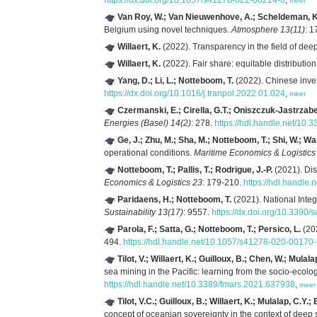
meer
Van Roy, W.; Van Nieuwenhove, A.; Scheldeman, K.; 
Belgium using novel techniques.
Atmosphere 13(11)
: 
Willaert, K.
(2022). Transparency in the field of deep
Willaert, K.
(2022). Fair share: equitable distributi
Yang, D.; Li, L.; Notteboom, T.
(2022). Chinese invest
https://dx.doi.org/10.1016/j.tranpol.2022.01.024
,
meer
Czermanski, E.; Cirella, G.T.; Oniszczuk-Jastrzab
Energies (Basel) 14(2)
: 278.
https://hdl.handle.net/10
Ge, J.; Zhu, M.; Sha, M.; Notteboom, T.; Shi, W.; Wa
operational conditions.
Maritime Economics & Logistics
Notteboom, T.; Pallis, T.; Rodrigue, J.-P.
(2021). Dis
Economics & Logistics 23
: 179-210.
https://hdl.handle
Paridaens, H.; Notteboom, T.
(2021). National Integr
Sustainability 13(17)
: 9557.
https://dx.doi.org/10.3390
Parola, F.; Satta, G.; Notteboom, T.; Persico, L.
(202
494.
https://hdl.handle.net/10.1057/s41278-020-00170
Tilot, V.; Willaert, K.; Guilloux, B.; Chen, W.; Mulal
sea mining in the Pacific: learning from the socio-ecol
https://hdl.handle.net/10.3389/fmars.2021.637938
,
meer
Tilot, V.C.; Guilloux, B.; Willaert, K.; Mulalap, C
concept of oceanian sovereignty in the context of deep 