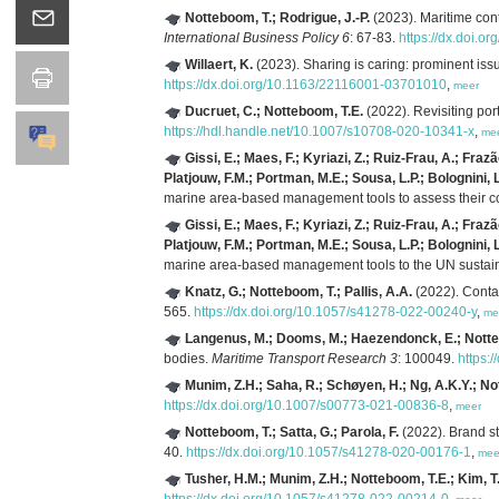
Notteboom, T.; Rodrigue, J.-P.
(2023). Maritime conta
International Business Policy 6
: 67-83.
https://dx.doi.
Willaert, K.
(2023). Sharing is caring: prominent iss
https://dx.doi.org/10.1163/22116001-03701010
,
meer
Ducruet, C.; Notteboom, T.E.
(2022). Revisiting po
https://hdl.handle.net/10.1007/s10708-020-10341-x
,
me
Gissi, E.; Maes, F.; Kyriazi, Z.; Ruiz-Frau, A.; Fr
Platjouw, F.M.; Portman, M.E.; Sousa, L.P.; Bolognini, L.
marine area-based management tools to assess their co
Gissi, E.; Maes, F.; Kyriazi, Z.; Ruiz-Frau, A.; Fr
Platjouw, F.M.; Portman, M.E.; Sousa, L.P.; Bolognini, L.
marine area-based management tools to the UN sustai
Knatz, G.; Notteboom, T.; Pallis, A.A.
(2022). Contai
565.
https://dx.doi.org/10.1057/s41278-022-00240-y
,
me
Langenus, M.; Dooms, M.; Haezendonck, E.; Notte
bodies.
Maritime Transport Research 3
: 100049.
https:
Munim, Z.H.; Saha, R.; Schøyen, H.; Ng, A.K.Y.; No
https://dx.doi.org/10.1007/s00773-021-00836-8
,
meer
Notteboom, T.; Satta, G.; Parola, F.
(2022). Brand str
40.
https://dx.doi.org/10.1057/s41278-020-00176-1
,
mee
Tusher, H.M.; Munim, Z.H.; Notteboom, T.E.; Kim, T.-
https://dx.doi.org/10.1057/s41278-022-00214-0
,