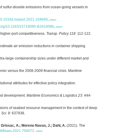
 sulfur-dioxide emissions from ocean-going vessels in
g/10.1016/j.marpol.2021.104840
,
meer
oi.org/10.1163/15718085-BJA10086
,
meer
a higher port competitiveness.
Transp. Policy 118
: 112-122.
timate air emission reductions in container shipping.
ra-large containership sizes under different market and
emic versus the 2008-2009 financial crisis.
Maritime
ional attributes for effective policy integration.
g and development.
Maritime Economics & Logistics 23
: 444-
nsions of seabed resource management in the context of deep
 Sci. 8
: 637938.
e Grissac, A.; Moreno Navas, J.; Dahl, A.
(2021). The
389/fmars.2021.756072
,
meer