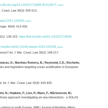
ps://dx.doi.org/10.1163/15718085-BJA10077
,
meer
ar. Coast. Law 36(3)
: 505-513.
.marpol.2021.104590
,
meer
nage. 49(4)
: 413-430.
6(1)
: 136-153.
https://hdl.handle.net/10.1163/15718085-
dl.handle.net/10.1016/j.marpol.2020.104339
,
meer
avours?
Int. J. Mar. Coast. Law 36(2)
: 199-217.
nagiotaras, D.; Martinez Romera, B.; Reymond, C.E.; Rochette,
es and legislation targeting ocean acidification in European
rd.
Int. J. Mar. Coast. Law 35(4)
: 835-845.
i, N.; Hopkins, F.; Liss, P.; Maes, F.; Mårtensson, M.;
plinary approach investigating air-sea interactions - a SOLAS
g options in north Europe.
WMU Journal of Maritime Affairs