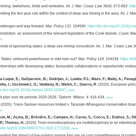
mining: lawfulness, limits and remedies.
Int. J. Mar. Coast. Law 36(4)
: 672-683.
htt
oking the two year rule within the context of deep sea mining in the area.
Int. J. M
 challenges and way forward.
Mar. Policy 131
: 104590.
https://dx.doi.org/10.1016/j
isdiction: an assessment of the relevant legislation of the Cook Islands.
Coast. Ma
er
terests of sponsoring states: a deep sea mining conundrum.
Int. J. Mar. Coast. Law 3
d States: unbound powerhouse or odd man out?
Mar. Policy 124
: 104339.
https://h
tnerships with developing states: favourable collaborations or opportunistic ende
ia-Luque, E.; Gašparovic, B.; Godrijan, J.; Lawlor, P.J.; Maes, F.; Malej, A.; Pa
onha, I.; Uscinowicz, G.; Vaidianu, N.; Walsh, C.; Guerra, R.
(2020). European polici
/dx.doi.org/10.1016/j.marpol.2020.103947
,
meer
ijk plan voor de periode 2020-2026.
Tijdschr. Milieur. 4
: 416-439,
meer
(2020). Trans-Tasman resources limited v. Taranaki-Whanganui conservation boa
er
n, M.; Açma, B.; Brévière, E.; Campen, H.; Carou, S.; Cocco, E.; Endres, S.; Hilm
 P.; Thomas, H.
(2020). From monodisciplinary via multidisciplinary to an interdisci
handle.net/10.1080/08920753.2020.1773208
,
meer
visiting the impact of low-sulphur marine fuel use on cost competitiveness of routin