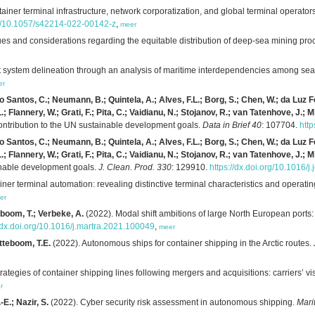
iner terminal infrastructure, network corporatization, and global terminal operators:
org/10.1057/s42214-022-00142-z
,
meer
ues and considerations regarding the equitable distribution of deep-sea mining pr
rt system delineation through an analysis of maritime interdependencies among sea
er
azão Santos, C.; Neumann, B.; Quintela, A.; Alves, F.L.; Borg, S.; Chen, W.; da Lu
; Flannery, W.; Grati, F.; Pita, C.; Vaidianu, N.; Stojanov, R.; van Tatenhove, J.; M
ntribution to the UN sustainable development goals.
Data in Brief 40
: 107704.
http
azão Santos, C.; Neumann, B.; Quintela, A.; Alves, F.L.; Borg, S.; Chen, W.; da Lu
; Flannery, W.; Grati, F.; Pita, C.; Vaidianu, N.; Stojanov, R.; van Tatenhove, J.; M
nable development goals.
J. Clean. Prod. 330
: 129910.
https://dx.doi.org/10.1016/
ner terminal automation: revealing distinctive terminal characteristics and operat
er
boom, T.; Verbeke, A.
(2022). Modal shift ambitions of large North European ports:
//dx.doi.org/10.1016/j.martra.2021.100049
,
meer
tteboom, T.E.
(2022). Autonomous ships for container shipping in the Arctic routes.
ategies of container shipping lines following mergers and acquisitions: carriers’ vis
r
E.; Nazir, S.
(2022). Cyber security risk assessment in autonomous shipping.
Mari