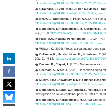
https://dx.doi.org/10.1080/00908320.2025.2472634
,
me
Ciravegna, E.; van Hoof, L.; Frier, C.; Maes, F.; 
https://dx.doi.org/10.1016/j.marpol.2024.106017
,
meer
Knatz, G.; Notteboom, T.; Pallis, A.A.
(2024). Contai
https://dx.doi.org/10.1080/03088839.2023.2249460
,
me
Notteboom, T.; Haralambides, H.; Cullinane, K.
(20
26(1)
: 1-20.
https://dx.doi.org/10.1057/s41278-024-002
Pallis, A.A.; Kladaki, P.; Notteboom, T.
(2024). Port
https://dx.doi.org/10.1007/s13437-023-00325-2
,
meer
Willaert, K.
(2024). Protest at sea against deep sea 
Cullinane, K.; Haralambides, H.; Notteboom, T.
(20
50(1-2)
: 45-88.
https://dx.doi.org/10.19272/202306702
Decleer, K.; Cliquet, A.
(2023). Nature restoration:
Goethals, A.; Maes, F.
(2023). Decommissioning offsh
https://dx.doi.org/10.1080/00908320.2023.2265297
,
me
Munim, Z.H.; Chowdhury, M.M.H.; Tusher, H.M.; No
https://dx.doi.org/10.1016/j.marpol.2023.105579
,
meer
Notteboom, T.; Satta, G.; Persico, L.; Vottero, B.; R
investigation on Italian container ports.
RTBM 47
: 1009
Notteboom, T.; Haralambides, H.
(2023). Seaports 
https://dx.doi.org/10.1057/s41278-023-00253-1
,
meer