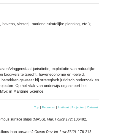
havens, visserij, mariene ruimtelijke planning, etc.);
ven/vlaggenstaat-jurisdictie, exploitatie van natuurlijke
n biodiversiteitsrecht, haveneconomie en -beleid,
t betrokken geweest bij strategisch juridisch onderzoek en
ojecten. Op het vlak van onderwijs organiseert het
 MSc in Maritime Science.
Top
|
Personen
|
Instituut
|
Projecten
|
Dataset
onomous surface ships (MASS).
Mar. Policy 172
: 106482.
stions than answers?
Ocean Dev. Int. Law 56(2)
: 176-213.