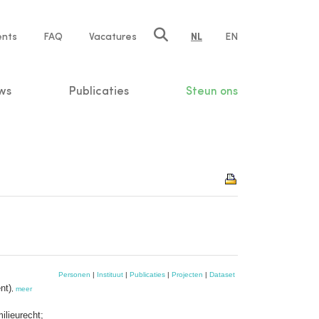
ents
FAQ
Vacatures
NL
EN
n
ws
Publicaties
Steun ons
Personen
|
Instituut
|
Publicaties
|
Projecten
|
Dataset
nt)
,
meer
ilieurecht;