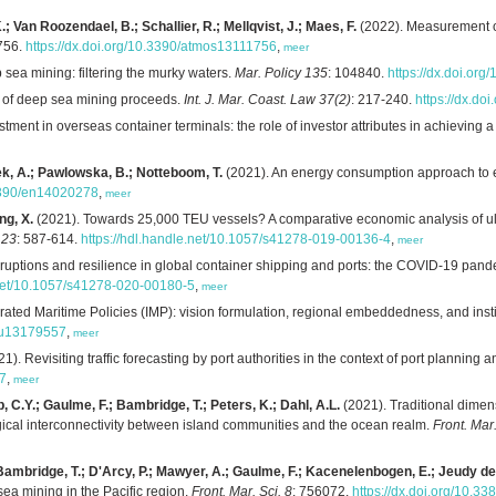
Van Roozendael, B.; Schallier, R.; Mellqvist, J.; Maes, F.
(2022). Measurement of
1756.
https://dx.doi.org/10.3390/atmos13111756
,
meer
 sea mining: filtering the murky waters.
Mar. Policy 135
: 104840.
https://dx.doi.or
on of deep sea mining proceeds.
Int. J. Mar. Coast. Law 37(2)
: 217-240.
https://dx.d
ment in overseas container terminals: the role of investor attributes in achieving 
ek, A.; Pawlowska, B.; Notteboom, T.
(2021). An energy consumption approach to es
.3390/en14020278
,
meer
ng, X.
(2021). Towards 25,000 TEU vessels? A comparative economic analysis of ult
 23
: 587-614.
https://hdl.handle.net/10.1057/s41278-019-00136-4
,
meer
ruptions and resilience in global container shipping and ports: the COVID-19 pand
.net/10.1057/s41278-020-00180-5
,
meer
ated Maritime Policies (IMP): vision formulation, regional embeddedness, and institut
/su13179557
,
meer
1). Revisiting traffic forecasting by port authorities in the context of port plannin
-7
,
meer
ap, C.Y.; Gaulme, F.; Bambridge, T.; Peters, K.; Dahl, A.L.
(2021). Traditional dime
ogical interconnectivity between island communities and the ocean realm.
Front. Mar.
.Y.; Bambridge, T.; D'Arcy, P.; Mawyer, A.; Gaulme, F.; Kacenelenbogen, E.; Jeudy d
sea mining in the Pacific region.
Front. Mar. Sci. 8
: 756072.
https://dx.doi.org/10.3