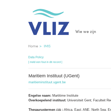
Overslaan
en
naar
de
Main
Wie we zijn
inhoud
gaan
navigatio
Kruimelpad
Home
IMIS
Data Policy
[ meld een fout in dit record ]
Maritiem Instituut (UGent)
maritieminstituut.ugent.be
Engelse naam:
Martitime Institute
Overkoepelend instituut:
Universiteit Gent; Faculteit Re
Thesaurustermen
:
Africa, East; ANE, North Sea; En
(15)