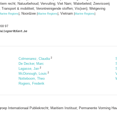
itiem recht; Natuurbehoud; Vervuiling; Viet Nam; Waterbeleid; Zeevisserij
 Transport & mobiliteit; Verontreinigende stoffen; Vis(sen); Wetgeving
; Noordzee
; Vietnam
Marine Regions
]
[
Marine Regions
]
[
Marine Regions
]
 68 97
2
Colmenarez, Claudia
De Decker, Marc
2
Lagasse, Jan
2
McDonough, Louis
Notteboom, Theo
W
Rogiers, Frederik
kgroep Internationaal Publiekrecht; Maritiem Instituut; Permanente Vorming H