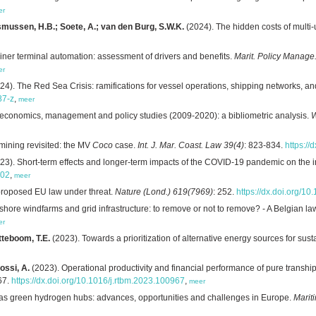
er
Rasmussen, H.B.; Soete, A.; van den Burg, S.W.K.
(2024). The hidden costs of multi-
ner terminal automation: assessment of drivers and benefits.
Marit. Policy Manage.
er
24). The Red Sea Crisis: ramifications for vessel operations, shipping networks, a
87-z
,
meer
 economics, management and policy studies (2009-2020): a bibliometric analysis.
W
mining revisited: the MV
Coco
case.
Int. J. Mar. Coast. Law 39(4)
: 823-834.
https:/
23). Short-term effects and longer-term impacts of the COVID-19 pandemic on the in
002
,
meer
 proposed EU law under threat.
Nature (Lond.) 619(7969)
: 252.
https://dx.doi.org/
ore windfarms and grid infrastructure: to remove or not to remove? - A Belgian la
er
tteboom, T.E.
(2023). Towards a prioritization of alternative energy sources for sus
ossi, A.
(2023). Operational productivity and financial performance of pure transh
67.
https://dx.doi.org/10.1016/j.rtbm.2023.100967
,
meer
as green hydrogen hubs: advances, opportunities and challenges in Europe.
Marit