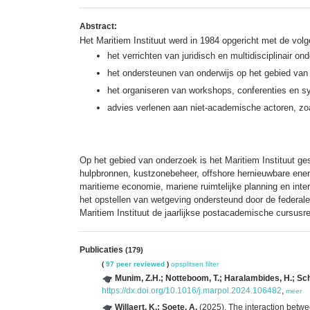
Abstract:
Het Maritiem Instituut werd in 1984 opgericht met de volg
het verrichten van juridisch en multidisciplinair o
het ondersteunen van onderwijs op het gebied van
het organiseren van workshops, conferenties en s
advies verlenen aan niet-academische actoren, zoa
Op het gebied van onderzoek is het Maritiem Instituut gesp
hulpbronnen, kustzonebeheer, offshore hernieuwbare energ
maritieme economie, mariene ruimtelijke planning en inter
het opstellen van wetgeving ondersteund door de federale
Maritiem Instituut de jaarlijkse postacademische cursus
Publicaties
(179)
(
97 peer reviewed
)
opsplitsen
filter
Munim, Z.H.; Notteboom, T.; Haralambides, H.; Sc
https://dx.doi.org/10.1016/j.marpol.2024.106482
,
meer
Willaert, K.; Soete, A.
(2025). The interaction betw