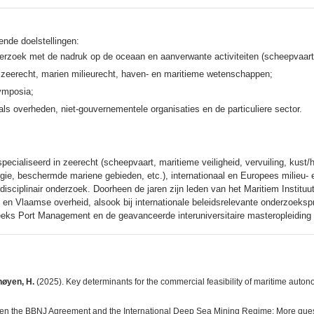
ende doelstellingen:
nderzoek met de nadruk op de oceaan en aanverwante activiteiten (scheepvaart, 
 zeerecht, marien milieurecht, haven- en maritieme wetenschappen;
ymposia;
ls overheden, niet-gouvernementele organisaties en de particuliere sector.
ecialiseerd in zeerecht (scheepvaart, maritieme veiligheid, vervuiling, kust/ha
ie, beschermde mariene gebieden, etc.), internationaal en Europees milieu- e
disciplinair onderzoek. Doorheen de jaren zijn leden van het Maritiem Instituu
 en Vlaamse overheid, alsook bij internationale beleidsrelevante onderzoekspr
reeks Port Management en de geavanceerde interuniversitaire masteropleiding
høyen, H.
(2025). Key determinants for the commercial feasibility of maritime aut
een the BBNJ Agreement and the International Deep Sea Mining Regime: More que