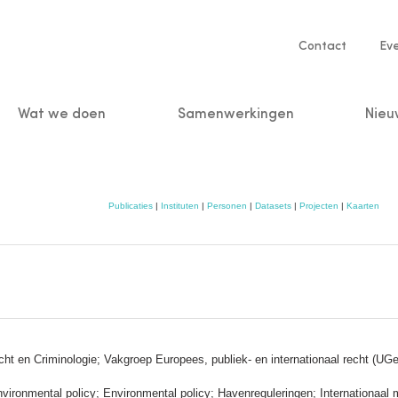
Service
Contact
Ev
navigatio
Wat we doen
Samenwerkingen
Nieu
n
Publicaties
|
Instituten
|
Personen
|
Datasets
|
Projecten
|
Kaarten
cht en Criminologie; Vakgroep Europees, publiek- en internationaal recht (UGe
vironmental policy; Environmental policy; Havenreguleringen; Internationaal m