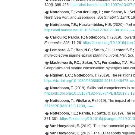
19(4)
: 399-426.
https://hdl.handle.net/10.1007/s13437
Notteboom, T.; van der Lugt, L.; van Saase, N.; Sel
North Sea Port, and Zeebrugge.
Sustainability 12(4)
: 1
Notteboom, T.E.; Haralambides, H.E.
(2020). Port
https://hdl.handle.net/10.1057/s41278-020-00162-7
,
me
Cariou, P.; Parola, F.; Notteboom, T.
(2019). Towards
Economics 208
: 17-28.
https://dx.doi.org/10.1016/j.ijp
Lombard, A.T.; Ban, N.C.; Smith, J.L.; Lester, S.E.; 
multi-objective marine spatial planning.
Front. Mar. Sci.
Mackelworth, P.C.; Seker, Y.T.; Fernández, T.V.; Mar
Geopolitics and marine conservation: synergies and con
Nguyen, L.C.; Notteboom, T.
(2019). The relations b
https://dx.doi.org/10.1080/03088839.2018.1448478
,
me
Notteboom, T.
(2019). Skills and competences in ma
https://dx.doi.org/10.15167/1824-3576/IPEJM2019.3.1
Notteboom, T.; Vitellaro, F.
(2019). The impact of in
3576/IPEJM2019.3.1230
,
meer
Notteboom, T.E.; Parola, F.; Satta, G.
(2019). The re
371-381.
https://dx.doi.org/10.1016/j.jtrangeo.2019.01.
Van Hooydonk, E.
(2019). The environmental provis
Van Hooydonk, E.
(2019). The EU seaports regulati