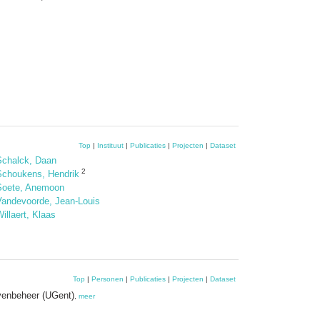
Top
|
Instituut
|
Publicaties
|
Projecten
|
Dataset
Schalck, Daan
2
Schoukens, Hendrik
Soete, Anemoon
Vandevoorde, Jean-Louis
illaert, Klaas
Top
|
Personen
|
Publicaties
|
Projecten
|
Dataset
avenbeheer (UGent)
,
meer