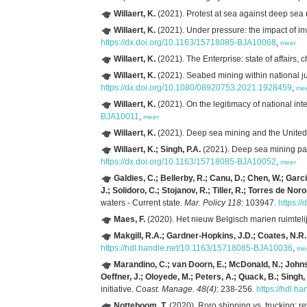
Willaert, K.
(2021). Protest at sea against deep sea 
Willaert, K.
(2021). Under pressure: the impact of inv
https://dx.doi.org/10.1163/15718085-BJA10068
,
meer
Willaert, K.
(2021). The Enterprise: state of affairs,
Willaert, K.
(2021). Seabed mining within national jur
https://dx.doi.org/10.1080/08920753.2021.1928459
,
me
Willaert, K.
(2021). On the legitimacy of national in
BJA10011
,
meer
Willaert, K.
(2021). Deep sea mining and the Unite
Willaert, K.; Singh, P.A.
(2021). Deep sea mining par
https://dx.doi.org/10.1163/15718085-BJA10052
,
meer
Galdies, C.; Bellerby, R.; Canu, D.; Chen, W.; Garc
J.; Solidoro, C.; Stojanov, R.; Tiller, R.; Torres de Nor
waters - Current state.
Mar. Policy 118
: 103947.
https:/
Maes, F.
(2020). Het nieuw Belgisch marien ruimtel
Makgill, R.A.; Gardner-Hopkins, J.D.; Coates, N.R.
https://hdl.handle.net/10.1163/15718085-BJA10036
,
me
Marandino, C.; van Doorn, E.; McDonald, N.; Johnso
Oeffner, J.; Oloyede, M.; Peters, A.; Quack, B.; Singh,
initiative.
Coast. Manage. 48(4)
: 238-256.
https://hdl.
Notteboom, T.
(2020). Roro shipping vs. trucking: re