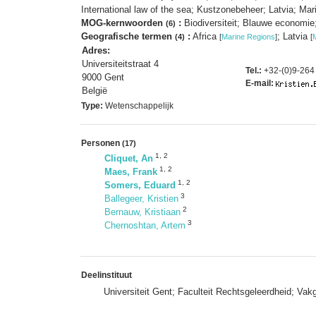
International law of the sea; Kustzonebeheer; Latvia; Mar
MOG-kernwoorden
:
Biodiversiteit; Blauwe economie;
(6)
Geografische termen
:
Africa
; Latvia
(4)
[
Marine Regions
]
[
Adres:
Universiteitstraat 4
Tel.:
+32-(0)9-264
9000 Gent
E-mail:
België
Type:
Wetenschappelijk
Personen
(17)
1
,
2
Cliquet, An
1
,
2
Maes, Frank
1
,
2
Somers, Eduard
3
Ballegeer, Kristien
2
Bernauw, Kristiaan
3
Chernoshtan, Artem
Deelinstituut
Universiteit Gent; Faculteit Rechtsgeleerdheid; Va