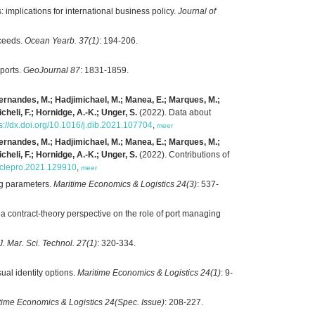
 implications for international business policy.
Journal of
oceeds.
Ocean Yearb. 37(1)
: 194-206.
ports.
GeoJournal 87
: 1831-1859.
z Fernandes, M.; Hadjimichael, M.; Manea, E.; Marques, M.;
icheli, F.; Hornidge, A.-K.; Unger, S.
(2022). Data about
s://dx.doi.org/10.1016/j.dib.2021.107704
,
meer
z Fernandes, M.; Hadjimichael, M.; Manea, E.; Marques, M.;
icheli, F.; Hornidge, A.-K.; Unger, S.
(2022). Contributions of
j.jclepro.2021.129910
,
meer
ing parameters.
Maritime Economics & Logistics 24(3)
: 537-
 a contract-theory perspective on the role of port managing
J. Mar. Sci. Technol. 27(1)
: 320-334.
ual identity options.
Maritime Economics & Logistics 24(1)
: 9-
time Economics & Logistics 24(Spec. Issue)
: 208-227.