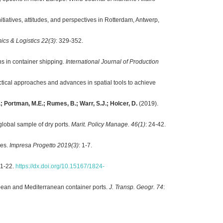
tiatives, attitudes, and perspectives in Rotterdam, Antwerp,
cs & Logistics 22(3)
: 329-352.
s in container shipping.
International Journal of Production
tical approaches and advances in spatial tools to achieve
C.; Portman, M.E.; Rumes, B.; Warr, S.J.; Holcer, D.
(2019).
 global sample of dry ports.
Marit. Policy Manage. 46(1)
: 24-42.
ces.
Impresa Progetto 2019(3)
: 1-7.
 1-22.
https://dx.doi.org/10.15167/1824-
opean and Mediterranean container ports.
J. Transp. Geogr. 74
: