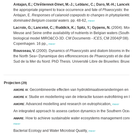
Antajan, E.; Chrétiennot-Dinet, M.-J.; Leblanc, C.; Daro, M.-H.; Lancelot,
the appropriate pigment to trace occurrence and fate of
Phaeocystis
: the c
Antajan, E.
Responses of calanoid copepods to changes in phytoplankton 
dominated Belgium coastal waters.
pp. 48-62,
meer
Lacroix, G.; Lancelot, C.; Ruddick, K.; Spitz, Y.; Gypens, N.
(2004). Modell
Meuse and Seine onthe availability of nutrients in Belgian waters (Southe
biological model MIRO&CO-3D.
CM Documents - ICES
, CM 2004(P:08). In
Copenhagen. 16 pp.,
meer
Rousseau, V.
(2000). Dynamics of
Phaeocystis
and diatom blooms in the e
the North Sea= Dynamique des efflorescences de
Phaeocystis
et de diato
Sud de la Mer du Nord. PhD Thesis. Université Libre de Bruxelles: Bruxell
Projecten
(29)
: Gecombineerde effecten van hydroklimaatsveranderingen en men
AMORE III
: Studie en modellering van de interactie tussen eutrofiëring en 
AMORE II
: Advanced modelling and research on eutrophication,
AMORE
meer
An integrated approach to assess carbon dynamics in the Southern Ocea
: How to achieve sustainable water ecosystems management connec
AWARE
meer
Bacterial Ecology and Water Microbial Quality,
meer