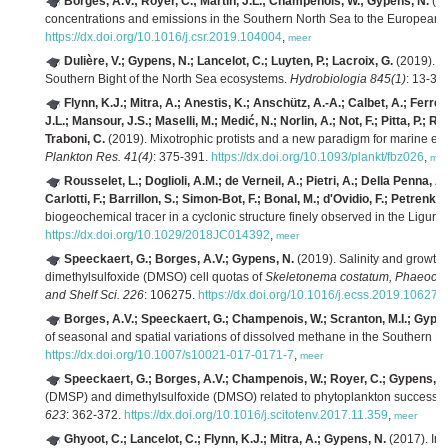
Borges, A.V.; Royer, C.; Martin, J.L.; Champenois, W.; Gypens, N.
(20
concentrations and emissions in the Southern North Sea to the European
https://dx.doi.org/10.1016/j.csr.2019.104004
,
meer
Dulière, V.; Gypens, N.; Lancelot, C.; Luyten, P.; Lacroix, G.
(2019). Or
Southern Bight of the North Sea ecosystems.
Hydrobiologia 845(1)
: 13-33
Flynn, K.J.; Mitra, A.; Anestis, K.; Anschütz, A.-A.; Calbet, A.; Ferrei
J.L.; Mansour, J.S.; Maselli, M.; Medić, N.; Norlin, A.; Not, F.; Pitta, P.; R
Traboni, C.
(2019). Mixotrophic protists and a new paradigm for marine e
Plankton Res. 41(4)
: 375-391.
https://dx.doi.org/10.1093/plankt/fbz026
,
mee
Rousselet, L.; Doglioli, A.M.; de Verneil, A.; Pietri, A.; Della Penna, A
Carlotti, F.; Barrillon, S.; Simon-Bot, F.; Bonal, M.; d'Ovidio, F.; Petrenko,
biogeochemical tracer in a cyclonic structure finely observed in the Liguri
https://dx.doi.org/10.1029/2018JC014392
,
meer
Speeckaert, G.; Borges, A.V.; Gypens, N.
(2019). Salinity and growth
dimethylsulfoxide (DMSO) cell quotas of
Skeletonema costatum, Phaeocys
and Shelf Sci. 226
: 106275.
https://dx.doi.org/10.1016/j.ecss.2019.106275
Borges, A.V.; Speeckaert, G.; Champenois, W.; Scranton, M.I.; Gypen
of seasonal and spatial variations of dissolved methane in the Southern Bi
https://dx.doi.org/10.1007/s10021-017-0171-7
,
meer
Speeckaert, G.; Borges, A.V.; Champenois, W.; Royer, C.; Gypens, N
(DMSP) and dimethylsulfoxide (DMSO) related to phytoplankton successio
623
: 362-372.
https://dx.doi.org/10.1016/j.scitotenv.2017.11.359
,
meer
Ghyoot, C.; Lancelot, C.; Flynn, K.J.; Mitra, A.; Gypens, N.
(2017). In