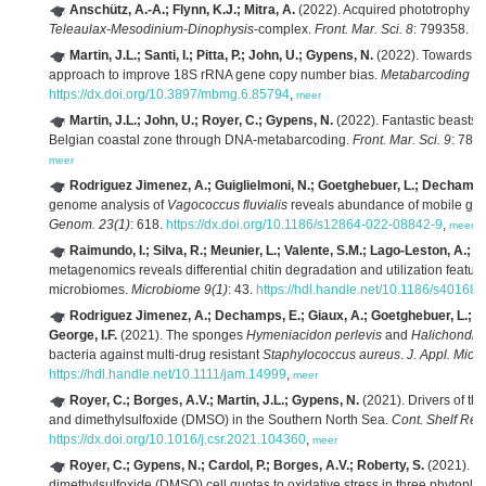
Anschütz, A.-A.; Flynn, K.J.; Mitra, A.
(2022). Acquired phototrophy and
Teleaulax-Mesodinium-Dinophysis
-complex.
Front. Mar. Sci. 8
: 799358.
ht
Martin, J.L.; Santi, I.; Pitta, P.; John, U.; Gypens, N.
(2022). Towards qu
approach to improve 18S rRNA gene copy number bias.
Metabarcoding a
https://dx.doi.org/10.3897/mbmg.6.85794
,
meer
Martin, J.L.; John, U.; Royer, C.; Gypens, N.
(2022). Fantastic beasts: 
Belgian coastal zone through DNA-metabarcoding.
Front. Mar. Sci. 9
: 786
meer
Rodriguez Jimenez, A.; Guiglielmoni, N.; Goetghebuer, L.; Dechamps, E.
genome analysis of
Vagococcus fluvialis
reveals abundance of mobile gene
Genom. 23(1)
: 618.
https://dx.doi.org/10.1186/s12864-022-08842-9
,
meer
Raimundo, I.; Silva, R.; Meunier, L.; Valente, S.M.; Lago-Leston, A.; K
metagenomics reveals differential chitin degradation and utilization featur
microbiomes.
Microbiome 9(1)
: 43.
https://hdl.handle.net/10.1186/s40168
Rodriguez Jimenez, A.; Dechamps, E.; Giaux, A.; Goetghebuer, L.; Bau
George, I.F.
(2021). The sponges
Hymeniacidon perlevis
and
Halichondri
bacteria against multi-drug resistant
Staphylococcus aureus
.
J. Appl. Micro
https://hdl.handle.net/10.1111/jam.14999
,
meer
Royer, C.; Borges, A.V.; Martin, J.L.; Gypens, N.
(2021). Drivers of th
and dimethylsulfoxide (DMSO) in the Southern North Sea.
Cont. Shelf Res
https://dx.doi.org/10.1016/j.csr.2021.104360
,
meer
Royer, C.; Gypens, N.; Cardol, P.; Borges, A.V.; Roberty, S.
(2021). R
dimethylsulfoxide (DMSO) cell quotas to oxidative stress in three phytopla