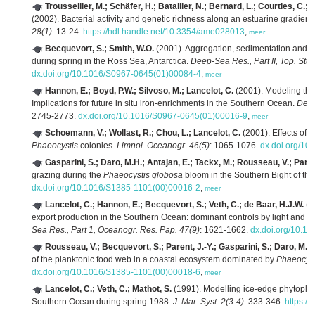
Troussellier, M.; Schäfer, H.; Batailler, N.; Bernard, L.; Courties, C.;
(2002). Bacterial activity and genetic richness along an estuarine gradien
28(1)
: 13-24.
https://hdl.handle.net/10.3354/ame028013
,
meer
Becquevort, S.; Smith, W.O.
(2001). Aggregation, sedimentation and bi
during spring in the Ross Sea, Antarctica.
Deep-Sea Res., Part II, Top. Stu
dx.doi.org/10.1016/S0967-0645(01)00084-4
,
meer
Hannon, E.; Boyd, P.W.; Silvoso, M.; Lancelot, C.
(2001). Modeling the
Implications for future in situ iron-enrichments in the Southern Ocean.
Deep
2745-2773.
dx.doi.org/10.1016/S0967-0645(01)00016-9
,
meer
Schoemann, V.; Wollast, R.; Chou, L.; Lancelot, C.
(2001). Effects of 
Phaeocystis
colonies.
Limnol. Oceanogr. 46(5)
: 1065-1076.
dx.doi.org/10
Gasparini, S.; Daro, M.H.; Antajan, E.; Tackx, M.; Rousseau, V.; Parent
grazing during the
Phaeocystis globosa
bloom in the Southern Bight of th
dx.doi.org/10.1016/S1385-1101(00)00016-2
,
meer
Lancelot, C.; Hannon, E.; Becquevort, S.; Veth, C.; de Baar, H.J.W.
(2
export production in the Southern Ocean: dominant controls by light and iron
Sea Res., Part 1, Oceanogr. Res. Pap. 47(9)
: 1621-1662.
dx.doi.org/10.1
Rousseau, V.; Becquevort, S.; Parent, J.-Y.; Gasparini, S.; Daro, M.H.
of the planktonic food web in a coastal ecosystem dominated by
Phaeocyst
dx.doi.org/10.1016/S1385-1101(00)00018-6
,
meer
Lancelot, C.; Veth, C.; Mathot, S.
(1991). Modelling ice-edge phytoplan
Southern Ocean during spring 1988.
J. Mar. Syst. 2(3-4)
: 333-346.
https:/