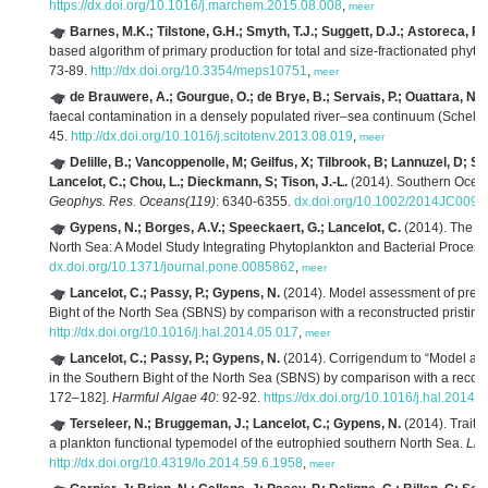
https://dx.doi.org/10.1016/j.marchem.2015.08.008
,
meer
Barnes, M.K.; Tilstone, G.H.; Smyth, T.J.; Suggett, D.J.; Astoreca, R
based algorithm of primary production for total and size-fractionated phyto
73-89.
http://dx.doi.org/10.3354/meps10751
,
meer
de Brauwere, A.; Gourgue, O.; de Brye, B.; Servais, P.; Ouattara, N.K.
faecal contamination in a densely populated river–sea continuum (Scheldt
45.
http://dx.doi.org/10.1016/j.scitotenv.2013.08.019
,
meer
Delille, B.; Vancoppenolle, M; Geilfus, X; Tilbrook, B; Lannuzel, D; S
Lancelot, C.; Chou, L.; Dieckmann, S; Tison, J.-L.
(2014). Southern Oce
Geophys. Res. Oceans(119)
: 6340-6355.
dx.doi.org/10.1002/2014JC0099
Gypens, N.; Borges, A.V.; Speeckaert, G.; Lancelot, C.
(2014). The Di
North Sea: A Model Study Integrating Phytoplankton and Bacterial Proces
dx.doi.org/10.1371/journal.pone.0085862
,
meer
Lancelot, C.; Passy, P.; Gypens, N.
(2014). Model assessment of pres
Bight of the North Sea (SBNS) by comparison with a reconstructed pristine 
http://dx.doi.org/10.1016/j.hal.2014.05.017
,
meer
Lancelot, C.; Passy, P.; Gypens, N.
(2014). Corrigendum to “Model as
in the Southern Bight of the North Sea (SBNS) by comparison with a reconst
172–182].
Harmful Algae 40
: 92-92.
https://dx.doi.org/10.1016/j.hal.2014.
Terseleer, N.; Bruggeman, J.; Lancelot, C.; Gypens, N.
(2014). Trait-b
a plankton functional typemodel of the eutrophied southern North Sea.
Lim
http://dx.doi.org/10.4319/lo.2014.59.6.1958
,
meer