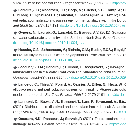
silica inputs to the coastal zone.
Biogeosciences 8(3)
: 597-620.
https://dx
Ferreira, J.G.; Andersen, J.H.; Borja, A.; Bricker, S.B.; Camp, J.; Ca
Humborg, C.; Ignatiades, L.; Lancelot, C.; Menesguen, A.; Tett, P.; Hoepf
eutrophication indicators to assess environmental status within the Euro
and Shelf Sci. 93(2)
: 117-131.
dx.doi.org/10.1016/j.ecss.2011.03.014
,
meer
Gypens, N.; Lacroix, G.; Lancelot, C.; Borges, A.V.
(2011). Seasonal an
seawater carbonate chemistry in the Southern North Sea.
Prog. Oceanogr.
dx.doi.org/10.1016/j.pocean.2010.11.004
,
meer
Hassler, C.S.; Schoemann, V.; Nichols, C.M.; Butler, E.C.V.; Boyd, P.W
bioavailability to Southern Ocean phytoplankton.
Proc. Natl. Acad. Sci. U.S
dx.doi.org/10.1073/pnas.1010963108
,
meer
Jacquet, S.H.M.; Dehairs, F.; Dumont, I.; Becquevort, S.; Cavagna, A.
remineralization in the Polar Front Zone and Subantarctic Zone south of 
Oceanogr. 58(21-22)
: 2222-2234.
dx.doi.org/10.1016/j.dsr2.2011.05.029
,
Lancelot, C.; Thieu, V.; Polard, A.; Garnier, J.; Billen, G.; Hecq, W.; G
effectiveness of nutrient reduction options for mitigating
Phaeocystis
colony
modeling approach.
Sci. Total Environ. 409(11)
: 2179-2191.
http://dx.doi.
Lannuzel, D.; Bowie, A.R.; Remenyi, T.; Lam, P.; Townsend, A.; Ibisan
(2011). Distributions of dissolved and particulate iron in the sub-Antarctic
Deep-Sea Res., Part II, Top. Stud. Oceanogr. 58(21-22)
: 2094-2112.
dx.doi
Ouattara, N.K.; Passerat, J.; Servais, P.
(2011). Faecal contamination o
drainage network.
Environ. Monit. Assess. 183(1-4)
: 243-257.
http://dx.do