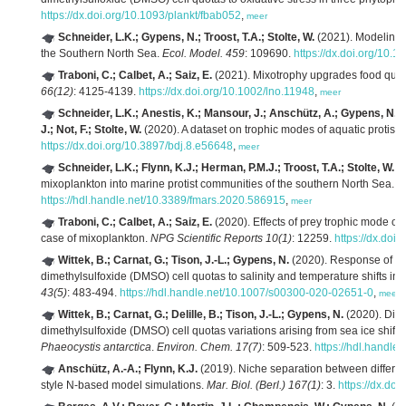
https://dx.doi.org/10.1093/plankt/fbab052
,
meer
Schneider, L.K.; Gypens, N.; Troost, T.A.; Stolte, W.
(2021). Modeling 
the Southern North Sea.
Ecol. Model. 459
: 109690.
https://dx.doi.org/10.
Traboni, C.; Calbet, A.; Saiz, E.
(2021). Mixotrophy upgrades food qual
66(12)
: 4125-4139.
https://dx.doi.org/10.1002/lno.11948
,
meer
Schneider, L.K.; Anestis, K.; Mansour, J.; Anschütz, A.; Gypens, N.; 
J.; Not, F.; Stolte, W.
(2020). A dataset on trophic modes of aquatic protists
https://dx.doi.org/10.3897/bdj.8.e56648
,
meer
Schneider, L.K.; Flynn, K.J.; Herman, P.M.J.; Troost, T.A.; Stolte, W.
(2
mixoplankton into marine protist communities of the southern North Sea.
F
https://hdl.handle.net/10.3389/fmars.2020.586915
,
meer
Traboni, C.; Calbet, A.; Saiz, E.
(2020). Effects of prey trophic mode on
case of mixoplankton.
NPG Scientific Reports 10(1)
: 12259.
https://dx.do
Wittek, B.; Carnat, G.; Tison, J.-L.; Gypens, N.
(2020). Response of d
dimethylsulfoxide (DMSO) cell quotas to salinity and temperature shifts in
43(5)
: 483-494.
https://hdl.handle.net/10.1007/s00300-020-02651-0
,
meer
Wittek, B.; Carnat, G.; Delille, B.; Tison, J.-L.; Gypens, N.
(2020). Dim
dimethylsulfoxide (DMSO) cell quotas variations arising from sea ice shift
Phaeocystis antarctica
.
Environ. Chem. 17(7)
: 509-523.
https://hdl.handl
Anschütz, A.-A.; Flynn, K.J.
(2019). Niche separation between different
style N-based model simulations.
Mar. Biol. (Berl.) 167(1)
: 3.
https://dx.do