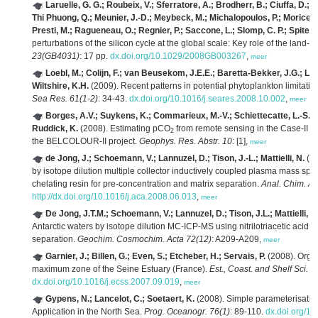
Laruelle, G. G.; Roubeix, V.; Sferratore, A.; Brodherr, B.; Ciuffa, D.; C
Thi Phuong, Q.; Meunier, J.-D.; Meybeck, M.; Michalopoulos, P.; Moriceau,
Presti, M.; Ragueneau, O.; Regnier, P.; Saccone, L.; Slomp, C. P.; Spiteri,
perturbations of the silicon cycle at the global scale: Key role of the land-o
23(GB4031)
: 17 pp.
dx.doi.org/10.1029/2008GB003267
,
meer
Loebl, M.; Colijn, F.; van Beusekom, J.E.E.; Baretta-Bekker, J.G.; Lan
Wiltshire, K.H.
(2009). Recent patterns in potential phytoplankton limitati
Sea Res. 61(1-2)
: 34-43.
dx.doi.org/10.1016/j.seares.2008.10.002
,
meer
Borges, A.V.; Suykens, K.; Commarieux, M.-V.; Schiettecatte, L.-S.; D
Ruddick, K.
(2008). Estimating pCO
from remote sensing in the Case-II wat
2
the BELCOLOUR-II project.
Geophys. Res. Abstr. 10
: [1],
meer
de Jong, J.; Schoemann, V.; Lannuzel, D.; Tison, J.-L.; Mattielli, N.
(20
by isotope dilution multiple collector inductively coupled plasma mass spec
chelating resin for pre-concentration and matrix separation.
Anal. Chim. Ac
http://dx.doi.org/10.1016/j.aca.2008.06.013
,
meer
De Jong, J.T.M.; Schoemann, V.; Lannuzel, D.; Tison, J.L.; Mattielli, N
Antarctic waters by isotope dilution MC-ICP-MS using nitrilotriacetic acid c
separation.
Geochim. Cosmochim. Acta 72(12)
: A209-A209,
meer
Garnier, J.; Billen, G.; Even, S.; Etcheber, H.; Servais, P.
(2008). Organ
maximum zone of the Seine Estuary (France).
Est., Coast. and Shelf Sci. 7
dx.doi.org/10.1016/j.ecss.2007.09.019
,
meer
Gypens, N.; Lancelot, C.; Soetaert, K.
(2008). Simple parameterisation
Application in the North Sea.
Prog. Oceanogr. 76(1)
: 89-110.
dx.doi.org/1