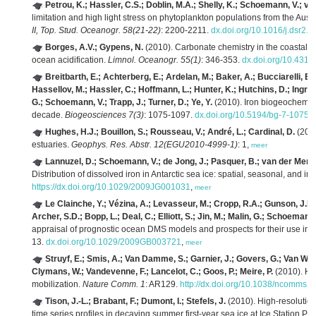
Petrou, K.; Hassler, C.S.; Doblin, M.A.; Shelly, K.; Schoemann, V.; va
limitation and high light stress on phytoplankton populations from the Aus
II, Top. Stud. Oceanogr. 58(21-22)
: 2200-2211.
dx.doi.org/10.1016/j.dsr2.
Borges, A.V.; Gypens, N.
(2010). Carbonate chemistry in the coastal z
ocean acidification.
Limnol. Oceanogr. 55(1)
: 346-353.
dx.doi.org/10.4319
Breitbarth, E.; Achterberg, E.; Ardelan, M.; Baker, A.; Bucciarelli, E.; 
Hassellov, M.; Hassler, C.; Hoffmann, L.; Hunter, K.; Hutchins, D.; Ingri, J
G.; Schoemann, V.; Trapp, J.; Turner, D.; Ye, Y.
(2010). Iron biogeochemist
decade.
Biogeosciences 7(3)
: 1075-1097.
dx.doi.org/10.5194/bg-7-1075-
Hughes, H.J.; Bouillon, S.; Rousseau, V.; André, L.; Cardinal, D.
(2010
estuaries.
Geophys. Res. Abstr. 12(EGU2010-4999-1)
: 1,
meer
Lannuzel, D.; Schoemann, V.; de Jong, J.; Pasquer, B.; van der Merwe,
Distribution of dissolved iron in Antarctic sea ice: spatial, seasonal, and int
https://dx.doi.org/10.1029/2009JG001031
,
meer
Le Clainche, Y.; Vézina, A.; Levasseur, M.; Cropp, R.A.; Gunson, J.R.; V
Archer, S.D.; Bopp, L.; Deal, C.; Elliott, S.; Jin, M.; Malin, G.; Schoemann, 
appraisal of prognostic ocean DMS models and prospects for their use in 
13.
dx.doi.org/10.1029/2009GB003721
,
meer
Struyf, E.; Smis, A.; Van Damme, S.; Garnier, J.; Govers, G.; Van Wese
Clymans, W.; Vandevenne, F.; Lancelot, C.; Goos, P.; Meire, P.
(2010). His
mobilization.
Nature Comm. 1
: AR129.
http://dx.doi.org/10.1038/ncomms1
Tison, J.-L.; Brabant, F.; Dumont, I.; Stefels, J.
(2010). High-resolution
time series profiles in decaying summer first-year sea ice at Ice Station P