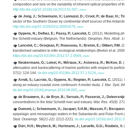
composition and size on the variability of inherent optical properties of t
http://dx.doi.org/10.1016/j.csr.2012.01.007
,
meer
de Jong, J.; Schoemann, V.; Lannuzel, D.; Croot, P.; de Baar, H.; Tison
sector of the Southern Ocean by continental shelf sources of the Antarctic
http://dx.doi.org/10.1029/2011JG001679
,
meer
Gypens, N.; Delhez, E.; Passy, P.; Lancelot, C.
(2012). Modelling phyt
the Scheldt estuary (Belgium, The Netherlands).
Geophys. Res. Abstr. 14
Lancelot, C.; Grosjean, P.; Rousseau, V.; Breton, E.; Glibert, P.M.
(201
transformed variables to infer ecological relationships (Breton et al. 2006; 
https://dx.doi.org/10.4319/lo.2012.57.2.0669
,
meer
Neukermans, G.; Loisel, H.; Mériaux, X.; Astoreca, R.; McKee, D.
(20
attenuation and backscattering of marine particles with respect to particle 
57(1)
: 124-144.
dx.doi.org/10.4319/lo.2012.57.1.0124
,
meer
Arndt, S.; Lacroix, G.; Gypens, N.; Regnier, P.; Lancelot, C.
(2011). N
along an estuary-coastal zone continuum: A model study.
J. Mar. Syst. 84(3
dx.doi.org/10.1016/j.jmarsys.2010.08.005
,
meer
de Brauwere, A.; de Brye, B.; Servais, P.; Passerat, J.; Deleersnijder
concentrations in the tidal Scheldt river and estuary.
Wat. Res. 45(9)
: 2724
Dumont, I.; Schoemann, V.; Jacquet, S.H.M.; Masson, F.; Becquevort,
epipelagic and mesopelagic waters in the Subantarctic and Polar Front z
Stud. Oceanogr. 58(21-22)
: 2212-2221.
dx.doi.org/10.1016/j.dsr2.2011.05
Dürr, H.H.; Meybeck, M.; Hartmann, J.; Laruelle, G.G.; Roubeix, V.
(20