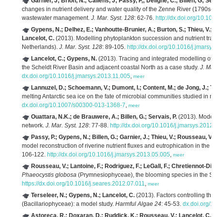
Garnier, J; Brion, N.; Callens, J; Passy, P,; Deligne, C.; Billen, G; Serva
changes in nutrient delivery and water quality of the Zenne River (1790s-2
wastewater management.
J. Mar. Syst. 128
: 62-76.
http://dx.doi.org/10.10
Gypens, N.; Delhez, E.; Vanhoutte-Brunier, A.; Burton, S.; Thieu, V.; Pa
Lancelot, C.
(2013). Modelling phytoplankton succession and nutrient tran
Netherlands).
J. Mar. Syst. 128
: 89-105.
http://dx.doi.org/10.1016/j.jmarsy
Lancelot, C.; Gypens, N.
(2013). Tracing and integrated modelling of 
the Scheldt River Basin and adjacent coastal North as a case study.
J. Mar
dx.doi.org/10.1016/j.jmarsys.2013.11.005
,
meer
Lannuzel, D.; Schoemann, V.; Dumont, I.; Content, M.; de Jong, J.; Tiso
melting Antarctic sea ice on the fate of microbial communities studied in 
dx.doi.org/10.1007/s00300-013-1368-7
,
meer
Ouattara, N.K.; de Brauwere, A.; Billen, G.; Servais, P.
(2013). Modell
network.
J. Mar. Syst. 128
: 77-88.
http://dx.doi.org/10.1016/j.jmarsys.2012
Passy, P.; Gypens, N.; Billen, G.; Garnier, J.; Thieu, V.; Rousseau, V.; 
model reconstruction of riverine nutrient fluxes and eutrophication in the
106-122.
http://dx.doi.org/10.1016/j.jmarsys.2013.05.005
,
meer
Rousseau, V.; Lantoine, F.; Rodriguez, F.; LeGall, F.; Chretiennot-Dine
Phaeocystis globosa
(Prymnesiophyceae), the blooming species in the So
https://dx.doi.org/10.1016/j.seares.2012.07.011
,
meer
Terseleer, N.; Gypens, N.; Lancelot, C.
(2013). Factors controlling the
(Bacillariophyceae): a model study.
Harmful Algae 24
: 45-53.
dx.doi.org/1
Astoreca, R.; Doxaran, D.; Ruddick, K.; Rousseau, V.; Lancelot, C.
(2