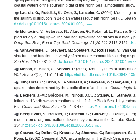
coastal waters of the southern bight of the North Sea: a modelling study.
Ge
Lacroix, G.; Ruddick, K.; Ozer, J.; Lancelot, C.
(2004). Modelling the 
the salinity distribution in Belgian waters (southern North Sea).
J. Sea Res.
dx.doi.org/10.1016/j.seares.2004.01.003
,
meer
Montecino, V.; Astoreca, R.; Alarcon, G.; Retamal, L.; Pizarro, G.
(200
productivity during upwelling and non-upwelling conditions in a highly pro
Deep-Sea Res., Part II, Top. Stud. Oceanogr. 51(20-21)
: 2413-2426.
dx.do
Vanaverbeke, J.; Steyaert, M.; Soetaert, K.; Rousseau, V.; Van Gansbe
structural and functional diversity of nematode communities during a spri
Sea Res. 52(4)
: 281-292.
dx.doi.org/10.1016/j.seares.2004.02.004
,
meer
Menon, P.; Billen, G.; Servais, P.
(2003). Mortality rates of autochthono
Wat. Res. 37(17)
: 4151-4158.
https://hdl.handle.net/10.1016/S0043-1354
Tungaraza, C.; Brion, N.; Rousseau, V.; Baeyens, W.; Goeyens, L.
(20
uptake rates determined by the application of antibiotics.
Oceanologia 45(
Beckers, J.-M.; Grégoire, M.; Nihoul, J.C.J.; Stanev, E.; Staneva, J.; 
influenced North-western continental shelf of the Black Sea. I: Hydrodyn
Est., Coast. and Shelf Sci. 54(3)
: 453-472.
https://dx.doi.org/10.1006/ecss
Becquevort, S.; Bouvier, T.; Lancelot, C.; Cauwet, G.; Deliat, G.; Ego
modulation of organic matter utilization by bacteria in the Danube-Black 
354.
https://dx.doi.org/10.1006/ecss.2000.0651
,
meer
Cauwet, G.; Deliat, G.; Krastev, A.; Shtereva, G.; Becquevort, S.; Lanc
Popa, L.
(2002). Seasonal DOC accumulation in the Black Sea: a regional