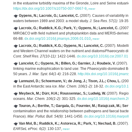
in the estuarine turbidity maxima of the Gironde, Loire and Seine estuaries: 
https://dx.doi.org/10.1007/s10750-007-0667-9
,
meer
Gypens, N.; Lacroix, G.; Lancelot, C.
(2007). Causes of variability in
waters between 1989 and 2003: a model study.
J. Sea Res. 57(1)
: 19-35.
d
Lacroix, G.; Ruddick, K.G.; Park, Y.; Gypens, N.; Lancelot, C.
(2007). 
MIRO&CO with field nutrient and phytoplankton data and MERIS-derived s
66-88.
dx.doi.org/10.1016/j.jmarsys.2006.01.010
,
meer
Lacroix, G.; Ruddick, K.G.; Gypens, N.; Lancelot, C.
(2007). Modelling
and Western Channel waters on the nutrient and diatoms/
Phaeocystis
dist
Cont. Shelf Res. 27(10-11)
: 1422-1446.
dx.doi.org/10.1016/j.csr.2007.01.0
Lancelot, C.; Gypens, N.; Billen, G.; Garnier, J.; Roubeix, V.
(2007). Te
linking marine eutrophication to land use: The
Phaeocystis
-dominated Belg
50 years.
J. Mar. Syst. 64(1-4)
: 216-228.
http://dx.doi.org/10.1016/j.jmarsy
Lannuzel, D.; Schoemann, V.; de Jong, J.; Tison, J.L.; Chou, L.
(2007).
in the East Antarctic sea ice.
Mar. Chem. 106(1-2)
: 18-32.
dx.doi.org/10.1
Meybeck, M.; Dürr, H.H.; Roussennac, S.; Ludwig, W.
(2007). Regional
oceans.
Mar. Chem. 106(1-2)
: 301-325.
dx.doi.org/10.1016/j.marchem.20
Touron, A.; Berthe, T.; Gargala, G.; Fournier, M.; Ratajczak, M.; Servais
contamination and the relationship between pathogens and faecal bacterial
France).
Mar. Pollut. Bull. 54(9)
: 1441-1450.
dx.doi.org/10.1016/j.marpolb
Van Mol, B.; Ruddick, K.; Astoreca, R.; Park, Y.; Nechad, B.
(2007). O
EARSeL eProc. 6(2)
: 130-137,
meer