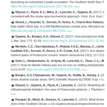
describing an eutrophied coastal ecosystem: The Southern North Sea.
Pro
https://dx.doi.org/10.1016/j.pocean.2017.08.002
,
meer
Ghyoot, C.; Flynn, K.J.; Mitra, A.; Lancelot, C.; Gypens, N.
(2017). Mo
consistent with the shuter-type biochemical approach.
Front. Ecol. Evol. 5
:
Girard, L.; Peuchet, S.; Servais, P.; Henry, A.; Charni-Ben-Tabassi, N
total viable
Vibrio
spp. in a NW Mediterranean coastal area.
Microbes and 
https://dx.doi.org/10.1264/jsme2.ME17028
,
meer
Gypens, N.; Borges, A.V.; Ghyoot, C.
(2017). How phosphorus limitatio
J. Mar. Syst. 170
: 42-49.
https://dx.doi.org/10.1016/j.jmarsys.2017.02.002
,
Michiels, C.C.; Darchambeau, F.; Roland, F.A.E.; Morana, C.; Llirós,
Canfield, D.E.; Servais, P.; Descy, J.-P.; Crowe, S.A.
(2017). Iron-dependen
nutrient status of Proterozoic oceans.
Nature Geoscience 10(3)
: 217-221.
Oziel, L.; Neukermans, G.; Ardyna, M.; Lancelot, C.; Tison, J.-L.; Was
(2017). Role for Atlantic inflows and sea ice loss on shifting phytoplankto
5121-5139.
https://dx.doi.org/10.1002/2016JC012582
,
meer
Borges, A.V; Champenois, W.; Gypens, N.; Delille, B.; Harlay, J.
(2016
shore shallow coastal areas.
NPG Scientific Reports 6(27908)
: 8 pp.
https
Ghyoot, C.; Gypens, N.; Flynn, K.; Lancelot, C.
(2015). Modelling alka
orthophosphate limitation: the case of
Phaeocystis globosa
.
J. Plankton Re
meer
Pasquer, B.; Metzl, N.; Goosse, H.; Lancelot, C.
(2015). What drives th
zone of the Southern Ocean: a 1D coupled physical-biogeochemical mod