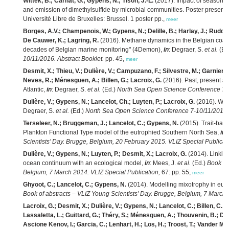
Wittek, B.; Carnat, G.; Gypens, N.; Tison, J.-L.
(2017). Impact of seasonal 
and emission of dimethylsulfide by microbial communities. Poster present
Université Libre de Bruxelles: Brussel. 1 poster pp.,
meer
Borges, A.V.; Champenois, W.; Gypens, N.; Delille, B.; Harlay, J.; Ruddic
De Cauwer, K.; Lagring, R.
(2016). Methane dynamics in the Belgian coast
decades of Belgian marine monitoring" (4Demon),
in
: Degraer, S.
et al.
(Ed
10/11/2016. Abstract Booklet.
pp. 45,
meer
Desmit, X.; Thieu, V.; Dulière, V.; Campuzano, F.; Silvestre, M.; Garnier, J
Neves, R.; Ménesguen, A.; Billen, G.; Lacroix, G.
(2016). Past, present an
Atlantic,
in
: Degraer, S.
et al.
(Ed.)
North Sea Open Science Conference 7-10
Dulière, V.; Gypens, N.; Lancelot, Ch.; Luyten, P.; Lacroix, G.
(2016). What
Degraer, S.
et al.
(Ed.)
North Sea Open Science Conference 7-10/11/2016. 
Terseleer, N.; Bruggeman, J.; Lancelot, C.; Gypens, N.
(2015). Trait-base
Plankton Functional Type model of the eutrophied Southern North Sea,
in
:
Scientists’ Day. Brugge, Belgium, 20 February 2015. VLIZ Special Publicat
Dulière, V.; Gypens, N.; Luyten, P.; Desmit, X.; Lacroix, G.
(2014). Linking
ocean continuum with an ecological model,
in
: Mees, J.
et al.
(Ed.)
Book of
Belgium, 7 March 2014. VLIZ Special Publication,
67: pp. 55,
meer
Ghyoot, C.; Lancelot, C.; Gypens, N.
(2014). Modelling mixotrophy in eut
Book of abstracts – VLIZ Young Scientists’ Day. Brugge, Belgium, 7 March 
Lacroix, G.; Desmit, X.; Dulière, V.; Gypens, N.; Lancelot, C.; Billen, C.; G
Lassaletta, L.; Guittard, G.; Théry, S.; Ménesguen, A.; Thouvenin, B.; D
Ascione Kenov, I.; Garcia, C.; Lenhart, H.; Los, H.; Troost, T.; Vander Mol