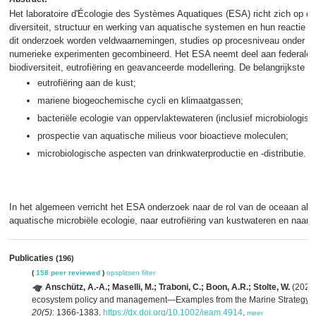
Het laboratoire d'Écologie des Systèmes Aquatiques (ESA) richt zich op de
diversiteit, structuur en werking van aquatische systemen en hun reactie o
dit onderzoek worden veldwaarnemingen, studies op procesniveau onder l
numerieke experimenten gecombineerd. Het ESA neemt deel aan federale 
biodiversiteit, eutrofiëring en geavanceerde modellering. De belangrijkste 
eutrofiëring aan de kust;
mariene biogeochemische cycli en klimaatgassen;
bacteriële ecologie van oppervlaktewateren (inclusief microbiologisch
prospectie van aquatische milieus voor bioactieve moleculen;
microbiologische aspecten van drinkwaterproductie en -distributie.
In het algemeen verricht het ESA onderzoek naar de rol van de oceaan als b
aquatische microbiële ecologie, naar eutrofiëring van kustwateren en naar t
Publicaties
(196)
(
158 peer reviewed
)
opsplitsen
filter
Anschütz, A.-A.; Maselli, M.; Traboni, C.; Boon, A.R.; Stolte, W.
(2024)
ecosystem policy and management—Examples from the Marine Strategy F
20(5)
: 1366-1383.
https://dx.doi.org/10.1002/ieam.4914
,
meer