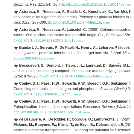
Geophys. Res. 115(G4)
: 16.
http://dx.doi.org/10.1029/2010JG001427
,
meer
Astoreca, R.; Rousseau, V.; Ruddick, K.; Knechciak, C.; Van Mol, B.; 
application of an algorithm for detecting
Phaeocystis globosa
blooms in th
Res. 31(3)
: 287-300.
dx.doi.org/10.1093/plankt/fbn116
,
meer
Astoreca, R.; Rousseau, V.; Lancelot, C.
(2009). Coloured dissolved 
waters: Optical characterization and possible origin.
Est., Coast. and Shelf 
dx.doi.org/10.1016/j.ecss.2009.10.010
,
meer
Baudart, J.; Servais, P.; De Paoli, H.; Henry, A.; Lebaron, P.
(2009). R
bathing waters: potential interference of nontarget bacteria.
J. Appl. Microb
2672.2009.04392.x
,
meer
Becquevort, S.; Dumont, I.; Tison, J.-L.; Lannuzel, D.; Sauvée, M.L.;
and microbial community composition in sea ice and underlying seawater of
32(6)
: 879-895.
dx.doi.org/10.1007/s00300-009-0589-2
,
meer
Conley, D.J.; Paerl, H.W.; Howarth, R.W.; Boesch, D.F.; Seitzinger, S.P
Controlling eutrophication: nitrogen and phosphorus.
Science (Wash.) 32
dx.doi.org/10.1126/science.1167755
,
meer
Conley, D.J.; Paerl, H.W.; Howarth, R.W.; Boesch, D.F.; Seitzinger, S.P
Eutrophication: time to adjust expectations-Response.
Science (Wash.) 32
http://dx.doi.org/10.1126/science.324_724
,
meer
de Brauwere, A.; De Ridder, F.; Gourgue, O.; Lambrechts, J.; Comblen,
Elskens, M.; Baeyens, W.; Kärnä, T.; de Brye, B.; Deleersnijder, E.
(2009)
calibrate a reactive transport model: Exploring the potential for
Escherichia