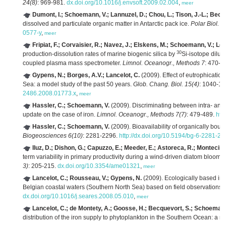
24(8)
: 969-981.
dx.doi.org/10.1016/j.envsoft.2009.02.004
,
meer
Dumont, I.; Schoemann, V.; Lannuzel, D.; Chou, L.; Tison, J.-L.; Becq
dissolved and particulate organic matter in Antarctic pack ice.
Polar Biol. 3
0577-y
,
meer
Fripiat, F.; Corvaisier, R.; Navez, J.; Elskens, M.; Schoemann, V.; Leb
30
production-dissolution rates of marine biogenic silica by
Si-isotope diluti
coupled plasma mass spectrometer.
Limnol. Oceanogr., Methods 7
: 470-4
Gypens, N.; Borges, A.V.; Lancelot, C.
(2009). Effect of eutrophicatio
Sea: a model study of the past 50 years.
Glob. Chang. Biol. 15(4)
: 1040-1
2486.2008.01773.x
,
meer
Hassler, C.; Schoemann, V.
(2009). Discriminating between intra- and 
update on the case of iron.
Limnol. Oceanogr., Methods 7(7)
: 479-489.
htt
Hassler, C.; Schoemann, V.
(2009). Bioavailability of organically bou
Biogeosciences 6(10)
: 2281-2296.
http://dx.doi.org/10.5194/bg-6-2281-20
Iluz, D.; Dishon, G.; Capuzzo, E.; Meeder, E.; Astoreca, R.; Montecino,
term variability in primary productivity during a wind-driven diatom bloom in
3)
: 205-215.
dx.doi.org/10.3354/ame01321
,
meer
Lancelot, C.; Rousseau, V.; Gypens, N.
(2009). Ecologically based ind
Belgian coastal waters (Southern North Sea) based on field observations 
dx.doi.org/10.1016/j.seares.2008.05.010
,
meer
Lancelot, C.; de Montety, A.; Goosse, H.; Becquevort, S.; Schoemann
distribution of the iron supply to phytoplankton in the Southern Ocean: a m