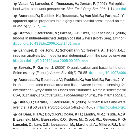
Vasas, V.; Lancelot, C.; Rousseau, V.; Jordán, F.
(2007). Eutrophicati
food webs: a network perspective.
Mar. Ecol. Prog. Ser. 336
: 1-14.
dx.doi.
Astoreca, R.; Ruddick, K.; Rousseau, V.; Van Mol, B.; Parent, J.-Y.; L
apparent optical properties in a highly turbid coastal area: impact on the c
eProc. 5(1)
: 1-17,
meer
Breton, E.; Rousseau, V.; Parent, J.-Y.; Ozer, J.; Lancelot, C.
(2006). 
blooms in nutrient-enriched Belgian coastal waters (North Sea).
Limnol. O
dx.doi.org/10.4319/lo.2006.51.3.1401
,
meer
Lannuzel, D.; de Jong, J.; Schoemann, V.; Trevena, A.; Tison, J.-L.; C
injection analysis technique for iron determination in the sea ice environm
http://dx.doi.org/10.1016/j.aca.2005.09.059
,
meer
Servais, P.; Garnier, J.
(2006). Organic carbon and bacterial heterotroph
Seine estuary (France).
Aquat. Sci. 68(1)
: 78-85.
dx.doi.org/10.1007/s000
Astoreca, R.; Rousseau, V.; Ruddick, K.; Van Mol, B.; Parent, J.-Y.; L
in an eutrophicated coastal area and its relevance to remote sensing,
in
: F
International Symposium on 'Optics and Photonics: Remote sensing of the 
USA, 31st July-1st August 2005. Proceedings of SPIE, the International Soc
Billen, G.; Garnier, J.; Rousseau, V.
(2005). Nutrient fluxes and water q
over the last 50 years.
Hydrobiologia 540(1-3)
: 46-67.
https://dx.doi.org/
de Baar, H.J.W.; Boyd, P.W.; Coale, K.H.; Landry, M.R.; Tsuda, A.; Ass
Brzezinski, M.A.; Buesseler, K.O.; Boye, M.; Croot, P.L.; Gervais, F.; Gorb
Lancelot, C.; Law, C.S.; Levasseur, M.; Marchetti, A.; Millero, F.J.; Nishioka