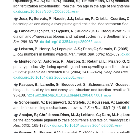
Rijkenberg, M.J.A.; Saito, H.; Takeda, S.; Timmermans, K.R.; Veldhuis, M
iron fertilization experiments: From the iron age in the age of enlightenmen
dx.doi.org/10.1029/2004JC002601
,
meer
Joux, F.; Servais, P.; Naudin, J.J.; Lebaron, P.; Oriol, L.; Courties, C.
(
bacterioplankton along a river plume gradient in the Mediterranean Sea.
V
Lancelot, C.; Spitz, Y.; Gypens, N.; Ruddick, K.G.; Becquevort, S.; Ro
diatom and
Phaeocystis
blooms and nutrient cycles in the Southern Bight
Ser. 289
: 63-78.
dx.doi.org/10.3354/meps289063
,
meer
Lebaron, P.; Henry, A.; Lepeuple, A.S.; Pena, G.; Servais, P.
(2005). An
E. coli
numbers in bathing waters.
Mar. Pollut. Bull. 50(6)
: 652-659.
dx.doi
Montecino, V.; Astoreca, R.; Alarcon, G.; Retamal, L.; Pizarro, G.
(200
primary productivity during upwelling and non-upwelling conditions in a hi
(~36°S)” [Deep-Sea Research II 51 (2004) 2413–2426].
Deep-Sea Res., Par
dx.doi.org/10.1016/j.dsr2.2005.02.001
,
meer
Pasquer, B.; Laruelle, G.; Becquevort, S.; Schoemann, V.; Goosse, H.
biogeochemical cycles and ecosystem structure and function: results o
93-108.
https://dx.doi.org/10.1016/j.seares.2004.07.001
,
meer
Schoemann, V.; Becquevort, S.; Stefels, J.; Rousseau, V.; Lancelot, 
and their controlling mechanisms: a review.
J. Sea Res. 53(1-2)
: 43-66.
htt
Antajan, E.; Chrétiennot-Dinet, M.-J.; Leblanc, C.; Daro, M.-H.; Lancel
be the appropriate pigment to trace occurrence and fate of
Phaeocystis
: t
Res. 52(3)
: 165-177.
dx.doi.org/10.1016/j.seares.2004.02.003
,
meer
Gypens, N.; Borges, A.V.; Lancelot, C.
(2004). Mechanisms controlling