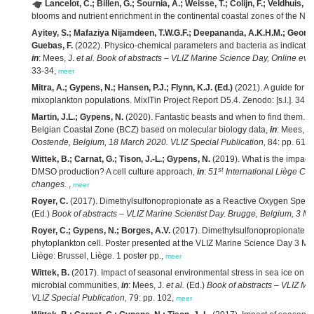
Lancelot, C.; Billen, G.; Sournia, A.; Weisse, T.; Colijn, F.; Veldhuis,
blooms and nutrient enrichment in the continental coastal zones of the No
Ayitey, S.; Mafaziya Nijamdeen, T.W.G.F.; Deepananda, A.K.H.M.; George,
Guebas, F.
(2022). Physico-chemical parameters and bacteria as indicator
in
: Mees, J.
et al.
Book of abstracts – VLIZ Marine Science Day, Online eve
33-34,
meer
Mitra, A.; Gypens, N.; Hansen, P.J.; Flynn, K.J. (Ed.)
(2021). A guide for f
mixoplankton populations. MixITin Project Report D5.4. Zenodo: [s.l.]. 34 p
Martin, J.L.; Gypens, N.
(2020). Fantastic beasts and when to find them. C
Belgian Coastal Zone (BCZ) based on molecular biology data,
in
: Mees, J
Oostende, Belgium, 18 March 2020. VLIZ Special Publication,
84: pp. 61-
Wittek, B.; Carnat, G.; Tison, J.-L.; Gypens, N.
(2019). What is the impact
st
DMSO production? A cell culture approach,
in
:
51
International Liège Co
changes.
,
meer
Royer, C.
(2017). Dimethylsulfonopropionate as a Reactive Oxygen Specie
(Ed.)
Book of abstracts – VLIZ Marine Scientist Day. Brugge, Belgium, 3 Ma
Royer, C.; Gypens, N.; Borges, A.V.
(2017). Dimethylsulfonopropionate as
phytoplankton cell. Poster presented at the VLIZ Marine Science Day 3 Mar
Liège: Brussel, Liège. 1 poster pp.,
meer
Wittek, B.
(2017). Impact of seasonal environmental stress in sea ice on t
microbial communities,
in
: Mees, J.
et al.
(Ed.)
Book of abstracts – VLIZ Ma
VLIZ Special Publication,
79: pp. 102,
meer