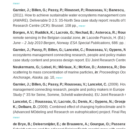
meer
Garnier, J.; Billen, G.; Passy, P.; Riousset, P.; Rousseau, V.; Banescu, A.
(2011). How to achieve sustainable water ecosystems management connec
(AWARE). Deliverable D 2.5: 3S-North Sea case study report: results of the
Research Centre (JCR): Brussel. 108 pp.,
meer
Borges, A.V.; Ruddick, K.; Lacroix, G.; Nechad, B.; Asteroca, R.; Rousse
remote sensing in the Belgian coastal zone,
in
: Lacoste-Francis, H. (Ed.)
P
June – 2 July 2010 Bergen, Norway. ESA Special Publications,
686: pp. [1
Garnier, J.; Passy, P.; Billen, G.; Lancelot, C.; Rousseau, V.; Gypens, N.
(
ecosystems management connecting research, people and policy makers 
case study content and process design report. EU Joint Research Centre (
Neukermans, G.; Loisel, H.; Mériaux, X.; McKee, D.; Astoreca, R.; Doxa
scattering to mass concentration of marine particles,
in
:
Proceedings Ocean
Anchorage, Alaska.
pp. 10,
meer
Garnier, J.; Billen, G.; Passy, P.; Rousseau, V.; Lancelot, C.
(2009). How t
management connecting research, people and policy makers in Europe (A
Study (* 3S for Seine, Somme, Scheldt watersheds). EU Joint Research Cen
Lancelot, C. ; Rousseau, V.; Lacroix, G.; Denis, K.; Gypens, N.; Grosjean
K.; Delbare, D.
(2009). Combined effect of changing hydroclimate and hum
(Advanced MOdeling and Research on eutrophication) project. Final Report
meer
de Brye, B.; Deleersnijder, E.; de Brauwere, A.; Gourgue, O.; Passerat, J