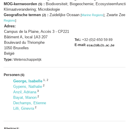
MOG-kernwoorden
:
Biodiversiteit; Biogeochemie; Ecosysteemfunctio
(5)
Klimaatverandering; Microbiologie
Geografische termen
:
Zuidelijke Oceaan
; Zwarte Zee
(2)
[
Marine Regions
]
[
M
Regions
]
Adres:
Campus de la Plaine, Accés 3 - CP221
Bâtiment A, local 1A3 207
Tel.:
+32-(0)2-650 59 89
Boulevard du Thriomphe
E-mail:
1050 Bruxelles
België
Type:
Wetenschappelijk
Personen
(6)
1
,
2
George, Isabelle
2
Gypens, Nathalie
3
Anzil, Adriana
2
Bayat, Manon
Dechamps, Etienne
2
Lilli, Ginevra
Abstract: