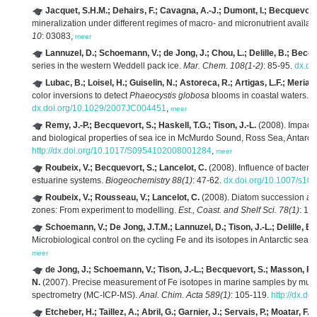
Jacquet, S.H.M.; Dehairs, F.; Cavagna, A.-J.; Dumont, I.; Becquevort, 
mineralization under different regimes of macro- and micronutrient availab
10
: 03083,
meer
Lannuzel, D.; Schoemann, V.; de Jong, J.; Chou, L.; Delille, B.; Becque
series in the western Weddell pack ice.
Mar. Chem. 108(1-2)
: 85-95.
dx.do
Lubac, B.; Loisel, H.; Guiselin, N.; Astoreca, R.; Artigas, L.F.; Meriaux
color inversions to detect
Phaeocystis globosa
blooms in coastal waters.
J
dx.doi.org/10.1029/2007JC004451
,
meer
Remy, J.-P.; Becquevort, S.; Haskell, T.G.; Tison, J.-L.
(2008). Impact 
and biological properties of sea ice in McMurdo Sound, Ross Sea, Antarct
http://dx.doi.org/10.1017/S0954102008001284
,
meer
Roubeix, V.; Becquevort, S.; Lancelot, C.
(2008). Influence of bacteria
estuarine systems.
Biogeochemistry 88(1)
: 47-62.
dx.doi.org/10.1007/s10
Roubeix, V.; Rousseau, V.; Lancelot, C.
(2008). Diatom succession and
zones: From experiment to modelling.
Est., Coast. and Shelf Sci. 78(1)
: 14
Schoemann, V.; De Jong, J.T.M.; Lannuzel, D.; Tison, J.-L.; Delille, B.
Microbiological control on the cycling Fe and its isotopes in Antarctic sea i
meer
de Jong, J.; Schoemann, V.; Tison, J.-L.; Becquevort, S.; Masson, F.; La
N.
(2007). Precise measurement of Fe isotopes in marine samples by multi
spectrometry (MC-ICP-MS).
Anal. Chim. Acta 589(1)
: 105-119.
http://dx.do
Etcheber, H.; Taillez, A.; Abril, G.; Garnier, J.; Servais, P.; Moatar, F