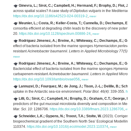
Ginevra, L.; Sirot, C.; Campbell, H.; Hermand, F.; Brophy, D.; Flot, J.
across spatial scales? A case study of
Diplodus vulgaris
in the Mediterran
https://dx.doi.org/10.1186/s42523-024-00319-2
,
meer
Meunier, L.; Costa, R.; Keller-Costa, T.; Cannella, D.; Dechamps, E.; 
consortia efficient at degrading chitin leads to the discovery of new potenti
20.
https://dx.doi.org/10.1128/spectrum.00886-24
,
meer
Rodriguez Jimenez, A.; Breine, A.; Whiteway, C.; Dechamps, E.; Georg
effect of bacteria isolated from the marine sponges
Hymeniacidon perlevis
resistant
Acinetobacter baumannii
.
Letters in Applied Microbiology 77(5)
: 
meer
Rodriguez Jimenez, A.; Breine, A.; Whiteway, C.; Dechamps, E.; Georg
Bactericidal effect of bacteria isolated from the marine sponges
Hymeniacid
carbapenem-resistant
Acinetobacter baumannii
.
Letters in Applied Microb
https://dx.doi.org/10.1093/lambio/ovae056
,
meer
Lannuzel, D.; Fourquez, M.; de Jong, J.; Tison, J.-L.; Delille, B.; Sch
uptake in the Antarctic sea-ice environment.
Polar Biol. 46(4)
: 339-355.
htt
Lilli, G.; Sirot, C.; Campbell, H.; Brophy, D.; Graham, C.T.; George, I.F.
predictors of the gut mucosal microbiota diversity and composition in Medi
Mar. Sci. 10
: 1286706.
https://dx.doi.org/10.3389/fmars.2023.1286706
,
mee
Schneider, L.K.; Gypens, N.; Troost, T.A.; Stolte, W.
(2023). Corrigend
biogeochemical gradient of the Southern North Sea’ Ecological Modelli
110374.
https://dx.doi.org/10.1016/j.ecolmodel.2023.110374
,
meer