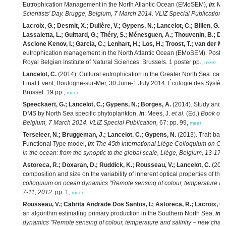
Eutrophication Management in the North Atlantic Ocean (EMoSEM),
in
: Me
Scientists’ Day. Brugge, Belgium, 7 March 2014. VLIZ Special Publication,
Lacroix, G.; Desmit, X.; Dulière, V.; Gypens, N.; Lancelot, C.; Billen, G.; G
Lassaletta, L.; Guittard, G.; Théry, S.; Ménesguen, A.; Thouvenin, B.; D
Ascione Kenov, I.; Garcia, C.; Lenhart, H.; Los, H.; Troost, T.; van der Mo
eutrophication management in the North Atlantic Ocean (EMoSEM). Poster 
Royal Belgian Institute of Natural Sciences: Brussels. 1 poster pp.,
meer
Lancelot, C.
(2014). Cultural eutrophication in the Greater North Sea: cau
Final Event, Boulogne-sur-Mer, 30 June-1 July 2014. Écologie des Système
Brussel. 19 pp.,
meer
Speeckaert, G.; Lancelot, C.; Gypens, N.; Borges, A.
(2014). Study and m
DMS by North Sea specific phytoplankton,
in
: Mees, J.
et al.
(Ed.)
Book of a
Belgium, 7 March 2014. VLIZ Special Publication,
67: pp. 99,
meer
Terseleer, N.; Bruggeman, J.; Lancelot, C.; Gypens, N.
(2013). Trait-base
Functional Type model,
in
:
The 45th International Liège Colloquium on Oce
in the ocean: from the synoptic to the global scale, Liège, Belgium, 13-17 
Astoreca, R.; Doxaran, D.; Ruddick, K.; Rousseau, V.; Lancelot, C.
(2012
composition and size on the variability of inherent optical properties of t
colloquium on ocean dynamics "Remote sensing of colour, temperature and
7-11, 2012.
pp. 1,
meer
Rousseau, V.; Cabrita Andrade Dos Santos, I.; Astoreca, R.; Lacroix, G.
an algorithm estimating primary production in the Southern North Sea,
in
:
dynamics "Remote sensing of colour, temperature and salinity – new chall