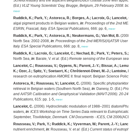
Scheldt estuary and the adjacent Belgian/Dutch coastal zone with applicatio
(Ed.)
VLIZ Young Scientists' Day, Brugge, Belgium, 29 February 2008: book 
meer
Ruddick, K.; Park, Y.; Astoreca, R.; Borges, A.; Lacroix, G.; Lancelot, C
algal pigment products in Belgian waters,
in
:
Proceedings of the 2nd MER
ESRIN, Frascati, Italy. ESA Special Publications,
666: pp. 6,
meer
Ruddick, K.; Park, Y.; Astoreca, R.; Neukermans, G.; Van Mol, B.
(2008).
North Sea: 2002-2008,
in
:
Proceedings of the 2nd MERIS/(A)ATSR User W
Italy. ESA Special Publications,
666: pp. 8,
meer
Ruddick, K.; Lacroix, G.; Lancelot, C.; Nechad, B.; Park, Y.; Peters, S.; 
North Sea,
in
: Barale, V.
et al.
(Ed.)
Remote sensing of the European seas.
Lancelot, C.; Rousseau, V.; Gypens, N.; Parent, J.-Y.; Bissar, A.; Lemaire
K.; Ozer, J.; Spitz, Y.; Soetaert, K.; Chrétiennot-Dinet, M.-J.; Lantoine, F.
research on eutrophication AMORE II: final report. Belgian Science Policy:
Astoreca, R.; Rousseau, V.; Lancelot, C.
(2006). Specific phytoplankton ab
retrieval in Belgian waters (Southern North Sea),
in
: Danesy, D. (Ed.)
Proce
and AATSR Calibration and Geophysical Validation (MAVT-2006). 20-24 Mar
Publications,
615: pp. 1-5,
meer
Lancelot, C.
(2006). Hydroclimatic modulation of 1988–2001 diatom/
Phaeo
waters,
in
:
ICES Workshop on Time Series Data relevant to Eutrophication
September, Tisvildeleje, Denmark. CM Documents - ICES,
CM 2006(ACE:07
Rousseau, V.; Park, Y.; Ruddick, K.; Vyverman, W.; Parent, J.-Y.; Lancelo
nutrient enrichment,
in
: Rousseau, V.
et al.
(Ed.)
Current status of eutrophic