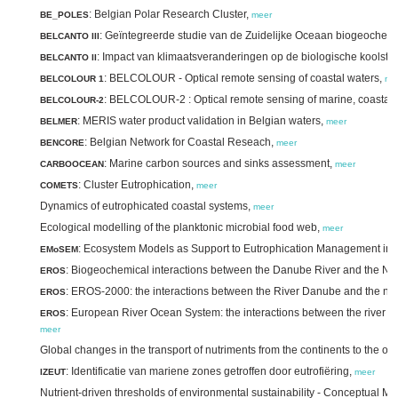
: Belgian Polar Research Cluster,
BE_POLES
meer
: Geïntegreerde studie van de Zuidelijke Oceaan biogeochemi
BELCANTO III
: Impact van klimaatsveranderingen op de biologische koolsto
BELCANTO II
: BELCOLOUR - Optical remote sensing of coastal waters,
BELCOLOUR 1
me
: BELCOLOUR-2 : Optical remote sensing of marine, coastal 
BELCOLOUR-2
: MERIS water product validation in Belgian waters,
BELMER
meer
: Belgian Network for Coastal Reseach,
BENCORE
meer
: Marine carbon sources and sinks assessment,
CARBOOCEAN
meer
: Cluster Eutrophication,
COMETS
meer
Dynamics of eutrophicated coastal systems,
meer
Ecological modelling of the planktonic microbial food web,
meer
: Ecosystem Models as Support to Eutrophication Management in t
EMoSEM
: Biogeochemical interactions between the Danube River and the No
EROS
: EROS-2000: the interactions between the River Danube and the no
EROS
: European River Ocean System: the interactions between the river D
EROS
meer
Global changes in the transport of nutriments from the continents to the o
: Identificatie van mariene zones getroffen door eutrofiëring,
IZEUT
meer
Nutrient-driven thresholds of environmental sustainability - Conceptual Mo