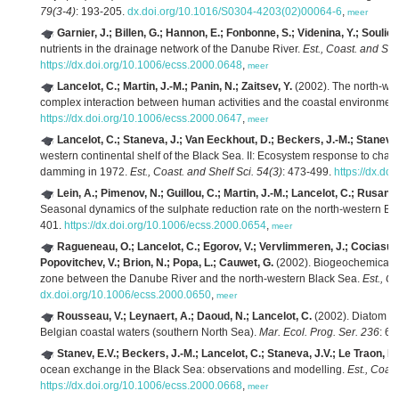
79(3-4)
: 193-205.
dx.doi.org/10.1016/S0304-4203(02)00064-6
,
meer
Garnier, J.; Billen, G.; Hannon, E.; Fonbonne, S.; Videnina, Y.; Soulie,
nutrients in the drainage network of the Danube River.
Est., Coast. and She
https://dx.doi.org/10.1006/ecss.2000.0648
,
meer
Lancelot, C.; Martin, J.-M.; Panin, N.; Zaitsev, Y.
(2002). The north-west
complex interaction between human activities and the coastal environmen
https://dx.doi.org/10.1006/ecss.2000.0647
,
meer
Lancelot, C.; Staneva, J.; Van Eeckhout, D.; Beckers, J.-M.; Stanev, 
western continental shelf of the Black Sea. II: Ecosystem response to chang
damming in 1972.
Est., Coast. and Shelf Sci. 54(3)
: 473-499.
https://dx.do
Lein, A.; Pimenov, N.; Guillou, C.; Martin, J.-M.; Lancelot, C.; Rusanov,
Seasonal dynamics of the sulphate reduction rate on the north-western Bl
401.
https://dx.doi.org/10.1006/ecss.2000.0654
,
meer
Ragueneau, O.; Lancelot, C.; Egorov, V.; Vervlimmeren, J.; Cociasu, A
Popovitchev, V.; Brion, N.; Popa, L.; Cauwet, G.
(2002). Biogeochemical tr
zone between the Danube River and the north-western Black Sea.
Est., C
dx.doi.org/10.1006/ecss.2000.0650
,
meer
Rousseau, V.; Leynaert, A.; Daoud, N.; Lancelot, C.
(2002). Diatom succ
Belgian coastal waters (southern North Sea).
Mar. Ecol. Prog. Ser. 236
: 61
Stanev, E.V.; Beckers, J.-M.; Lancelot, C.; Staneva, J.V.; Le Traon, P.
ocean exchange in the Black Sea: observations and modelling.
Est., Coast
https://dx.doi.org/10.1006/ecss.2000.0668
,
meer