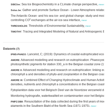
: Sea Ice Biogeochemistry in a CLimate change perspective,
SIBClim
meer
: Gather and promote Surface Ocean - Lower Atmosphere related be
Solas.be
The Antarctic Ocean -and his sea ice- and global change: study and mode
2
controlling CO
exchanges at the air-ice-sea interface,
meer
: Thresholds of Environmental Sustainability,
THRESHOLDS
meer
: Tracing and Integrated Modeling of Natural and Antropogenic Ef
TIMOTHY
Datasets
(7)
Lancelot, C; (2019): Dynamics of coastal eutrophicated ec
IPMS-PHAEO
:
Advanced modelling and research on eutrophication:
Phaeocystis
AMORE
:
photosynthetic pigments for station 330_a in the Belgian coastal zone (1
Advanced modelling and research on eutrophication: linking eutro
AMORE II
:
chlorophyll a and densities of phyto-and zooplankton in the Belgian coas
Combined Effect of Changing Hydroclimate and Human Activity 
AMORE III
:
densities, nutrients and chlorophyll a concentrations in the Belgian coast
Fytoplankton data voor het Belgisch Deel van de Noordzee verzameld door
Monitoring hydrografie, waterkwaliteit en contaminanten voor het Belgisc
Resuscitation of the data collected during the first years of mo
PMPZ-DBII
:
pigments in the Southern Bight of the North Sea (1971-1975),
meer