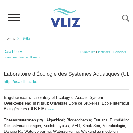
Overslaan
en
naar
de
Kruimelpad
Home
IMIS
inhoud
gaan
Data Policy
Publicaties
|
Instituten
|
Personen
|
Da
[ meld een fout in dit record ]
Laboratoire d'Écologie des Systèmes Aquatiques (UL
http://esa.ulb.ac.be
Engelse naam:
Laboratory of Ecology of Aquatic System
Overkoepelend instituut:
Université Libre de Bruxelles; École Interfaculta
Bioingénieurs (ULB-EIB)
,
meer
Thesaurustermen
:
Algenbloei; Biogeochemie; Estuaria; Eutrofiëring;
(12)
Klimaatveranderingen; Koolstofcyclus; MED, Black Sea; Microbiologie; Ro
Danube R.; Watervervuiling; Waterzuivering; Wiskundige modellen