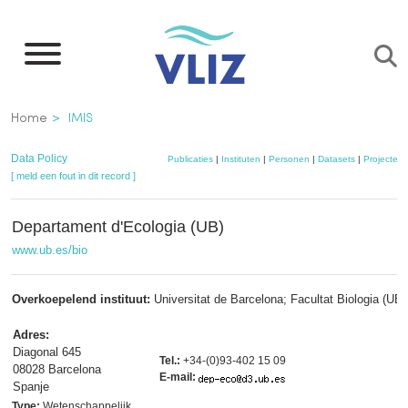
Overslaan
en
naar
de
Kruimelpad
Home
IMIS
inhoud
gaan
Data Policy
Publicaties
|
Instituten
|
Personen
|
Datasets
|
Projecten
[ meld een fout in dit record ]
Departament d'Ecologia (UB)
www.ub.es/bio
Overkoepelend instituut:
Universitat de Barcelona; Facultat Biologia (UB)
Adres:
Diagonal 645
Tel.:
+34-(0)93-402 15 09
08028 Barcelona
E-mail:
Spanje
Type:
Wetenschappelijk