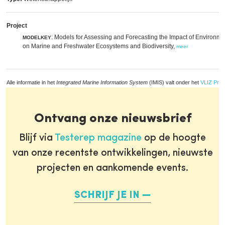
Project
: Models for Assessing and Forecasting the Impact of Environme
MODELKEY
on Marine and Freshwater Ecosystems and Biodiversity,
meer
Alle informatie in het
Integrated Marine Information System
(IMIS) valt onder het
VLIZ Priv
Ontvang onze nieuwsbrief
Blijf via
Testerep magazine
op de hoogte
van onze recentste ontwikkelingen, nieuwste
projecten en aankomende events.
SCHRIJF JE IN