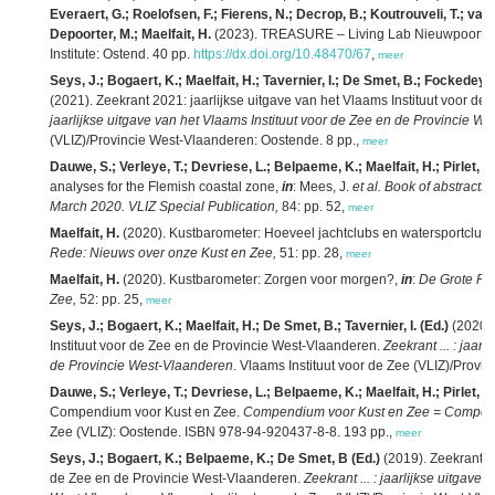
Everaert, G.; Roelofsen, F.; Fierens, N.; Decrop, B.; Koutrouveli, T.; van
Depoorter, M.; Maelfait, H.
(2023). TREASURE – Living Lab Nieuwpoort. B
Institute: Ostend. 40 pp.
https://dx.doi.org/10.48470/67
,
meer
Seys, J.; Bogaert, K.; Maelfait, H.; Tavernier, I.; De Smet, B.; Fockedey,
(2021). Zeekrant 2021: jaarlijkse uitgave van het Vlaams Instituut voor d
jaarlijkse uitgave van het Vlaams Instituut voor de Zee en de Provincie W
(VLIZ)/Provincie West-Vlaanderen: Oostende. 8 pp.,
meer
Dauwe, S.; Verleye, T.; Devriese, L.; Belpaeme, K.; Maelfait, H.; Pirlet, H
analyses for the Flemish coastal zone,
in
: Mees, J.
et al.
Book of abstracts
March 2020. VLIZ Special Publication,
84: pp. 52,
meer
Maelfait, H.
(2020). Kustbarometer: Hoeveel jachtclubs en watersportclubs 
Rede: Nieuws over onze Kust en Zee,
51: pp. 28,
meer
Maelfait, H.
(2020). Kustbarometer: Zorgen voor morgen?,
in
:
De Grote Re
Zee,
52: pp. 25,
meer
Seys, J.; Bogaert, K.; Maelfait, H.; De Smet, B.; Tavernier, I. (Ed.)
(2020).
Instituut voor de Zee en de Provincie West-Vlaanderen.
Zeekrant ... : jaar
de Provincie West-Vlaanderen
. Vlaams Instituut voor de Zee (VLIZ)/Prov
Dauwe, S.; Verleye, T.; Devriese, L.; Belpaeme, K.; Maelfait, H.; Pirlet, H
Compendium voor Kust en Zee.
Compendium voor Kust en Zee = Compend
Zee (VLIZ): Oostende. ISBN 978-94-920437-8-8. 193 pp.,
meer
Seys, J.; Bogaert, K.; Belpaeme, K.; De Smet, B (Ed.)
(2019). Zeekrant 20
de Zee en de Provincie West-Vlaanderen.
Zeekrant ... : jaarlijkse uitgave