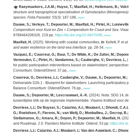
Raeymaekers, J.A.M.; Huyse, T.; Maelfait, H.; Hellemans, B.; Volckae
structure and topographical specialisation of
Gyrodactylus
(Monogenea) ect
species.
Folia Parasitol. 55(3)
: 187-196,
meer
Dauwe, S.; Verleye, T.; Depoorter, M.; Maelfait, H.; Pirlet, H.; Lonneville,
Compendium voor Kust en Zee = Compendium for Coast and Sea
. Vlaams
9789464206326. 219 pp.
https://dx.doi.org/10.48470/98
,
meer
Maelfait, H.
(2025). Working with coastal communities,
in
: Kellett, P.
et al.
9
and water resilience on the land-sea interface.
pp. 28-34,
meer
Vazquez, E.; Couvreur, G.; Baur, T.; De Wilde, K.; De Zutter, M.; Depoorter
Vermeulen, C.; Pirlet, H.; Vandamme, S.; Cauberghe, V.; Devriese, L,
(20
for public participation interventions based on stakeholders’ perspectives
Consortium: Ostend/Ghent. 37 pp.,
meer
Couvreur, G.; Devriese, L.I.; Cauberghe, V.; Dauwe, S.; Depoorter, M.; M
Deliverable D2b.1 - Blueprint for stakeholders: Launching participatory proc
Balance Consortium: Ostend/Ghent. 76 pp.,
meer
Dauwe, S.; Depoorter, M.; Lescrauwaet, A.-K.
(2024). Nota: SDG 14, de
tussentijdse blik op de regionale implementatie. Vlaams Instituut voor de 
Devriese, L.I.; De Buyser, S.; Catarino, A.I.; Moulaert, I.; Dhondt, C.A.L.
G.; Roelofsen, F.; Fierens, N.; van Welij, D.; Monballieu, J.; Decrop, B.; 
Stellamanse, G.; Amara, R.; Doyen, P.; Depoorter, M.; Maelfait, H.
(2024)
and Roadmap. 2.0. Flanders Marine Institute: Ostend. 53 pp.
https://dx.do
Devriese, L.I.; Catarino, A.I.; Moulaert, I.; Van den Auwelant, C.; Dhondt