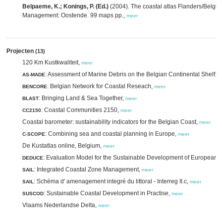
Belpaeme, K.; Konings, P. (Ed.)
(2004). The coastal atlas Flanders/Belgiu
Management: Oostende. 99 maps pp.,
meer
Projecten
(13)
120 Km Kustkwaliteit,
meer
: Assessment of Marine Debris on the Belgian Continental Shelf: 
AS-MADE
: Belgian Network for Coastal Reseach,
BENCORE
meer
: Bringing Land & Sea Together,
BLAST
meer
: Coastal Communities 2150,
CC2150
meer
Coastal barometer: sustainability indicators for the Belgian Coast,
meer
: Combining sea and coastal planning in Europe,
C-SCOPE
meer
De Kustatlas online, Belgium,
meer
: Evaluation Model for the Sustainable Development of European 
DEDUCE
: Integrated Coastal Zone Management,
SAIL
meer
: Schéma d' amenagement integré du littoral - Interreg II.c,
SAIL
meer
: Sustainable Coastal Development in Practise,
SUSCOD
meer
Vlaams Nederlandse Delta,
meer