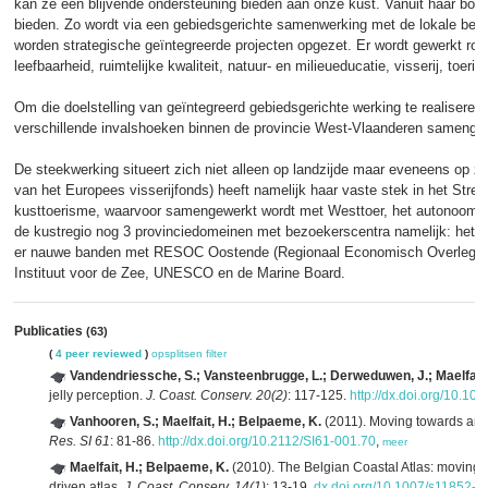
kan ze een blijvende ondersteuning bieden aan onze kust. Vanuit haar bov
bieden. Zo wordt via een gebiedsgerichte samenwerking met de lokale bes
worden strategische geïntegreerde projecten opgezet. Er wordt gewerkt ro
leefbaarheid, ruimtelijke kwaliteit, natuur- en milieueducatie, visserij, toe
Om die doelstelling van geïntegreerd gebiedsgerichte werking te realiseren,
verschillende invalshoeken binnen de provincie West-Vlaanderen samenge
De steekwerking situeert zich niet alleen op landzijde maar eveneens op ze
van het Europees visserijfonds) heeft namelijk haar vaste stek in het Stree
kusttoerisme, waarvoor samengewerkt wordt met Westtoer, het autonoom prov
de kustregio nog 3 provinciedomeinen met bezoekerscentra namelijk: het Z
er nauwe banden met RESOC Oostende (Regionaal Economisch Overleg Co
Instituut voor de Zee, UNESCO en de Marine Board.
Publicaties
(63)
(
4 peer reviewed
)
opsplitsen
filter
Vandendriessche, S.; Vansteenbrugge, L.; Derweduwen, J.; Maelfait,
jelly perception.
J. Coast. Conserv. 20(2)
: 117-125.
http://dx.doi.org/10.1
Vanhooren, S.; Maelfait, H.; Belpaeme, K.
(2011). Moving towards an 
Res. SI 61
: 81-86.
http://dx.doi.org/10.2112/SI61-001.70
,
meer
Maelfait, H.; Belpaeme, K.
(2010). The Belgian Coastal Atlas: moving fro
driven atlas.
J. Coast. Conserv. 14(1)
: 13-19.
dx.doi.org/10.1007/s11852-0