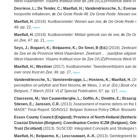
West-Vlaanderen
. Vlaams Instituut voor de Zee (VLIZ)/Provincie West-Vl
Devriese, L.; De Tender, C.; Maelfait, H.; Vandendriessche, S.; Everaert,
hoopvolle initiatieven,
in
:
De Grote Rede 48. De Grote Rede: Nieuws over 
Maelfait, H.
(2018). Kustbarometer: Wonen aan zee,
in
:
De Grote Rede 48.
48: pp. 22,
meer
Maelfait, H.
(2018). Kustbarometer: Militair gebruik van de zee,
in
:
De Grot
en Zee,
47: pp. 21,
meer
Seys, J.; Bogaert, K.; Belpaeme, K.; De Smet, B (Ed.)
(2018). Zeekrant 20
de Zee en de Provincie West-Vlaanderen.
Zeekrant ... : jaarlijkse uitgave
West-Vlaanderen
. Vlaams Instituut voor de Zee (VLIZ)/Provincie West-Vl
Maelfait, H.; Westtoer
(2017). Kustbarometer: Tweedeverblijvers aan de 
over onze Kust en Zee,
46: pp. 27,
meer
Vandendriessche, S.; Vansteenbrugge, L.; Hostens, K.; Maelfait, H.
(2014
perception on jellyfish and their blooms,
in
: Mees, J.
et al.
(Ed.)
Book of abs
Belgium, 7 March 2014. VLIZ Special Publication,
67: pp. 117,
meer
Claessens, M.; Van Cauwenberghe, L.; Goffin, A.; Dewitte, E.; Braarup C
Stienen, E.; Janssen, C.R.
(2013). Assessment of marine debris on the Bel
MADE": Final Report. SD/NS/12. Belgian Science Policy Office: Brussels. 7
Essex County Council (England); Province of North-Holland (Netherlan
Coastal Division (Belgium); Coordination Centre ICZM (Belgium); Odsh
Trust (Scotland)
(2013). SUSCOD: Integrated Concepts and Strategies Work P
Maelfait, H.; Belpaeme, K.; Lescrauwaet, A.-K.
(2013). Geïntegreerd beh