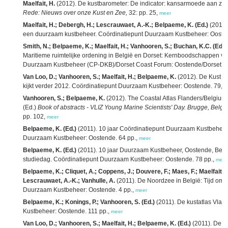
Maelfait, H.
(2012). De kustbarometer: De indicator: kansarmoede aan zee 
Rede: Nieuws over onze Kust en Zee,
32: pp. 25,
meer
Maelfait, H.; Debergh, H.; Lescrauwaet, A.-K.; Belpaeme, K. (Ed.)
(2012)
een duurzaam kustbeheer. Coördinatiepunt Duurzaam Kustbeheer: Oosten
Smith, N.; Belpaeme, K.; Maelfait, H.; Vanhooren, S.; Buchan, K.C. (Ed.)
Maritieme ruimtelijke ordening in België en Dorset: Kernboodschappen v
Duurzaam Kustbeheer (CP-DKB)/Dorset Coast Forum: Oostende/Dorset. 1
Van Loo, D.; Vanhooren, S.; Maelfait, H.; Belpaeme, K.
(2012). De Kust 20
kijkt verder 2012. Coördinatiepunt Duurzaam Kustbeheer: Oostende. 79, 2
Vanhooren, S.; Belpaeme, K.
(2012). The Coastal Atlas Flanders/Belgium: 
(Ed.)
Book of abstracts - VLIZ Young Marine Scientists' Day. Brugge, Belgi
pp. 102,
meer
Belpaeme, K. (Ed.)
(2011). 10 jaar Coördinatiepunt Duurzaam Kustbeheer
Duurzaam Kustbeheer: Oostende. 64 pp.,
meer
Belpaeme, K. (Ed.)
(2011). 10 jaar Duurzaam Kustbeheer, Oostende, Belg
studiedag. Coördinatiepunt Duurzaam Kustbeheer: Oostende. 78 pp.,
meer
Belpaeme, K.; Cliquet, A.; Coppens, J.; Douvere, F.; Maes, F.; Maelfait, H
Lescrauwaet, A.-K.; Vanhulle, A.
(2011). De Noordzee in België: Tijd om 
Duurzaam Kustbeheer: Oostende. 4 pp.,
meer
Belpaeme, K.; Konings, P.; Vanhooren, S. (Ed.)
(2011). De kustatlas Vlaa
Kustbeheer: Oostende. 111 pp.,
meer
Van Loo, D.; Vanhooren, S.; Maelfait, H.; Belpaeme, K. (Ed.)
(2011). De Ku