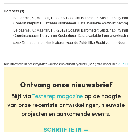
Datasets
(3)
Belpaeme, K.; Maelfait, H.; (2007) Coastal Barometer: Sustainability indica
Coördinatiepunt Duurzaam Kustbeheer. Data available www.vliz.be/project
Belpaeme, K.; Maelfait, H.; (2012) Coastal Barometer: Sustainability indica
Coördinatiepunt Duurzaam Kustbeheer. Data available from www.kustindi
Duurzaamheidsindicatoren voor de Zuidelijke Bocht van de Noordze
SAIL
:
Alle informatie in het
Integrated Marine Information System
(IMIS) valt onder het
VLIZ Priv
Ontvang onze nieuwsbrief
Blijf via
Testerep magazine
op de hoogte
van onze recentste ontwikkelingen, nieuwste
projecten en aankomende events.
SCHRIJF JE IN