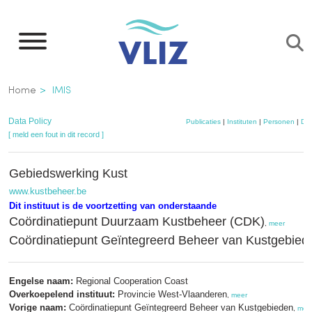
Overslaan
en
naar
de
Kruimelpad
Home
IMIS
inhoud
gaan
Data Policy
Publicaties
|
Instituten
|
Personen
|
Dat
[ meld een fout in dit record ]
Gebiedswerking Kust
www.kustbeheer.be
Dit instituut is de voortzetting van onderstaande
Coördinatiepunt Duurzaam Kustbeheer (CDK)
,
meer
Coördinatiepunt Geïntegreerd Beheer van Kustgebied
Engelse naam:
Regional Cooperation Coast
Overkoepelend instituut:
Provincie West-Vlaanderen
,
meer
Vorige naam:
Coördinatiepunt Geïntegreerd Beheer van Kustgebieden
,
mee