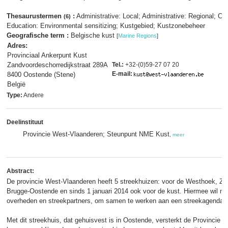
Thesaurustermen
:
Administrative: Local; Administrative: Regional; C
(6)
Education: Environmental sensitizing; Kustgebied; Kustzonebeheer
Geografische term :
Belgische kust
[
Marine Regions
]
Adres:
Provinciaal Ankerpunt Kust
Zandvoordeschorredijkstraat 289A
Tel.:
+32-(0)59-27 07 20
E-mail:
8400 Oostende (Stene)
België
Type:
Andere
Deelinstituut
Provincie West-Vlaanderen; Steunpunt NME Kust
,
meer
Abstract:
De provincie West-Vlaanderen heeft 5 streekhuizen: voor de Westhoek, Z
Brugge-Oostende en sinds 1 januari 2014 ook voor de kust. Hiermee wil me
overheden en streekpartners, om samen te werken aan een streekagenda v
Met dit streekhuis, dat gehuisvest is in Oostende, versterkt de Provincie