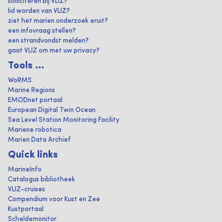
solliciteren bij VLIZ?
lid worden van VLIZ?
ziet het marien onderzoek eruit?
een infovraag stellen?
een strandvondst melden?
gaat VLIZ om met uw privacy?
Tools ...
WoRMS
Marine Regions
EMODnet portaal
European Digital Twin Ocean
Sea Level Station Monitoring Facility
Mariene robotica
Marien Data Archief
Quick links
MarineInfo
Catalogus bibliotheek
VLIZ-cruises
Compendium voor Kust en Zee
Kustportaal
Scheldemonitor