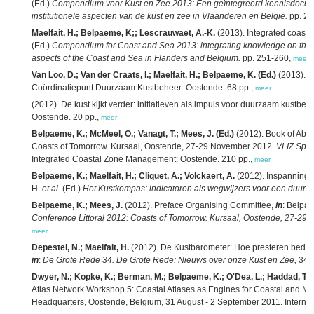
(Ed.)
Compendium voor Kust en Zee 2013: Een geïntegreerd kennisdocum
institutionele aspecten van de kust en zee in Vlaanderen en België.
pp. 26
Maelfait, H.; Belpaeme, K;; Lescrauwaet, A.-K.
(2013). Integrated coas
(Ed.)
Compendium for Coast and Sea 2013: integrating knowledge on the s
aspects of the Coast and Sea in Flanders and Belgium.
pp. 251-260,
meer
Van Loo, D.; Van der Craats, I.; Maelfait, H.; Belpaeme, K. (Ed.)
(2013). D
Coördinatiepunt Duurzaam Kustbeheer: Oostende. 68 pp.,
meer
(2012). De kust kijkt verder: initiatieven als impuls voor duurzaam kustb
Oostende. 20 pp.,
meer
Belpaeme, K.; McMeel, O.; Vanagt, T.; Mees, J. (Ed.)
(2012). Book of Abstr
Coasts of Tomorrow. Kursaal, Oostende, 27-29 November 2012.
VLIZ Spec
Integrated Coastal Zone Management: Oostende. 210 pp.,
meer
Belpaeme, K.; Maelfait, H.; Cliquet, A.; Volckaert, A.
(2012). Inspanninge
H.
et al.
(Ed.)
Het Kustkompas: indicatoren als wegwijzers voor een duurz
Belpaeme, K.; Mees, J.
(2012). Preface Organising Committee,
in
: Belpa
Conference Littoral 2012: Coasts of Tomorrow. Kursaal, Oostende, 27-29 
meer
Depestel, N.; Maelfait, H.
(2012). De Kustbarometer: Hoe presteren bedrijv
in
:
De Grote Rede 34. De Grote Rede: Nieuws over onze Kust en Zee,
34: 
Dwyer, N.; Kopke, K.; Berman, M.; Belpaeme, K.; O'Dea, L.; Haddad, T.; 
Atlas Network Workshop 5: Coastal Atlases as Engines for Coastal and 
Headquarters, Oostende, Belgium, 31 August - 2 September 2011. Internati