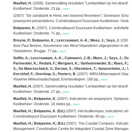
Maelfait, H.
(2008). Samenvatting resultaten "Lenteprikkel op het strand"
Kustbeheer: Oostende. 23 pp.,
meer
(2007). "De zandbank te Heist, een boeiend fenomeen", Seminarie Scharp
powerpoint presentations. Coördinatiepunt Duurzaam Kustbeheer: Oosten
Belpaeme, K.
(2007). Coördinatiepunt Duurzaam Kustbeheer: activiteite
Kustbeheer: Oostende. 71 pp.,
meer
Breyne, P.; Belpaeme, K.; Lescrauwaet, A.-K.; Mees, J.; Seys, J.
(2007).
door Paul Breyne, Gouverneur van West-Vlaanderen uitgesproken in de pr
Vlaanderen: Brugge. 77 pp.,
meer
Goffin, A.; Lescrauwaet, A.-K.; Calewaert, J.-B.; Mees, J.; Seys, J.; Delb
Parmentier, K.; Redant, F.; Mergaert, K.; Vanhooreweder, B.; Maes, F.; D
S.; De Maersschalck, V.; Derous, S.; Gheskiere, T.; Vanaverbeke, J.; Van 
Kerckhof, F.; Overloop, S.; Peeters, B.
(2007). MIRA Milieurapport Vlaan
Vlaamse Milieumaatschappij: Erembodegem. 180 pp.,
meer
Maelfait, H.
(2007). Samenvatting resultaten "Lenteprikkel op het strand"
Kustbeheer: Oostende. 27 pp.,
meer
Maelfait, H.; Belpaeme, K.
(2007). Indicatoren als wegwijzers. Symposiu
Kustbeheer: Oostende. 18 slides pp.,
meer
Maelfait, H.; Belpaeme, K. (Ed.)
(2007). Het kustkompas, indicatoren als
Coördinatiepunt Duurzaam Kustbeheer: Oostende. 80 pp.,
meer
Maelfait, H.; Belpaeme, K; (Ed.)
(2007). The Coastal Compass: indicators 
Management. Coordination Centre for Integrated Coastal Zone Manageme