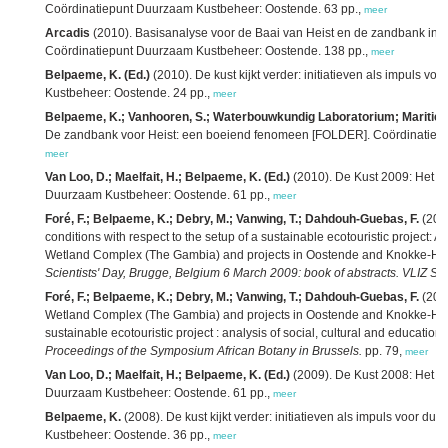
Coördinatiepunt Duurzaam Kustbeheer: Oostende. 63 pp.,
meer
Arcadis
(2010). Basisanalyse voor de Baai van Heist en de zandbank in d
Coördinatiepunt Duurzaam Kustbeheer: Oostende. 138 pp.,
meer
Belpaeme, K. (Ed.)
(2010). De kust kijkt verder: initiatieven als impuls 
Kustbeheer: Oostende. 24 pp.,
meer
Belpaeme, K.; Vanhooren, S.; Waterbouwkundig Laboratorium; Maritiem
De zandbank voor Heist: een boeiend fenomeen [FOLDER]. Coördinatiepun
meer
Van Loo, D.; Maelfait, H.; Belpaeme, K. (Ed.)
(2010). De Kust 2009: Het ni
Duurzaam Kustbeheer: Oostende. 61 pp.,
meer
Foré, F.; Belpaeme, K.; Debry, M.; Vanwing, T.; Dahdouh-Guebas, F.
(2009
conditions with respect to the setup of a sustainable ecotouristic project
Wetland Complex (The Gambia) and projects in Oostende and Knokke-Hei
Scientists' Day, Brugge, Belgium 6 March 2009: book of abstracts. VLIZ Spe
Foré, F.; Belpaeme, K.; Debry, M.; Vanwing, T.; Dahdouh-Guebas, F.
(200
Wetland Complex (The Gambia) and projects in Oostende and Knokke-Heist 
sustainable ecotouristic project : analysis of social, cultural and education
Proceedings of the Symposium
African Botany in Brussels
.
pp. 79,
meer
Van Loo, D.; Maelfait, H.; Belpaeme, K. (Ed.)
(2009). De Kust 2008: Het ni
Duurzaam Kustbeheer: Oostende. 61 pp.,
meer
Belpaeme, K.
(2008). De kust kijkt verder: initiatieven als impuls voor 
Kustbeheer: Oostende. 36 pp.,
meer