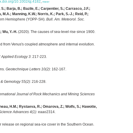
dx.doi.org/10.1002/qj.4182
,
meer
S.; Barja, B.; Bazile, E.; Carpentier, S.; Carrasco, J.F.;
, M.A.; Manning, K.W.; Norris, K.; Park, S.-J.; Reid, P.;
uthern Hemisphere (YOPP-SH).
Bull. Am. Meteorol. Soc.
; Wu, Y.-H.
(2020). The causes of sea-level rise since 1900.
red from Venus's coupled atmosphere and internal evolution.
d Applied Ecology 3
: 217-223.
ons.
Geotechnique Letters 10(2)
: 162-167.
& Gemology 55(2)
: 216-228.
ternational Journal of Rock Mechanics and Mining Sciences
neau, H.M.; Rystaeva, R.; Omarova, Z.; Wolfs, S.; Hawotte,
Science Advances 4(1)
: eaao2314.
er release on regional sea-ice cover in the Southern Ocean.