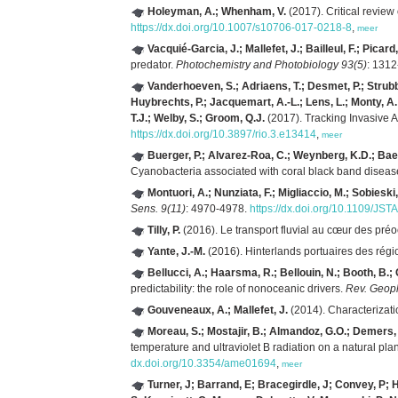
Holeyman, A.; Whenham, V.
(2017). Critical review 
https://dx.doi.org/10.1007/s10706-017-0218-8
,
meer
Vacquié-Garcia, J.; Mallefet, J.; Bailleul, F.; Picard
predator.
Photochemistry and Photobiology 93(5)
: 131
Vanderhoeven, S.; Adriaens, T.; Desmet, P.; Strubb
Huybrechts, P.; Jacquemart, A.-L.; Lens, L.; Monty, A.
T.J.; Welby, S.; Groom, Q.J.
(2017). Tracking Invasive A
https://dx.doi.org/10.3897/rio.3.e13414
,
meer
Buerger, P.; Alvarez-Roa, C.; Weynberg, K.D.; Bae
Cyanobacteria associated with coral black band diseas
Montuori, A.; Nunziata, F.; Migliaccio, M.; Sobieski,
Sens. 9(11)
: 4970-4978.
https://dx.doi.org/10.1109/J
Tilly, P.
(2016). Le transport fluvial au cœur des pr
Yante, J.-M.
(2016). Hinterlands portuaires des régi
Bellucci, A.; Haarsma, R.; Bellouin, N.; Booth, B.;
predictability: the role of nonoceanic drivers.
Rev. Geoph
Gouveneaux, A.; Mallefet, J.
(2014). Characterizati
Moreau, S.; Mostajir, B.; Almandoz, G.O.; Demers, 
temperature and ultraviolet B radiation on a natural p
dx.doi.org/10.3354/ame01694
,
meer
Turner, J; Barrand, E; Bracegirdle, J; Convey, P; 