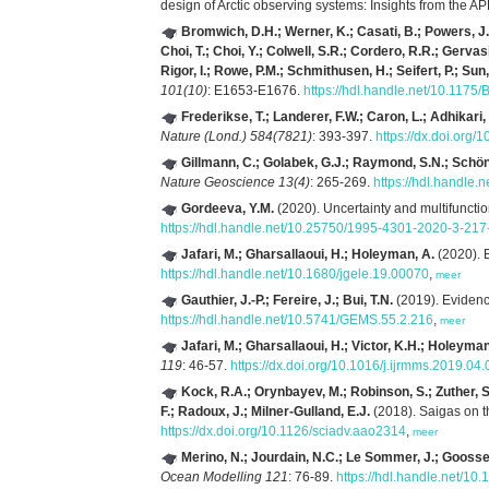
design of Arctic observing systems: Insights from the
AP
Bromwich, D.H.; Werner, K.; Casati, B.; Powers, J.G.;
Choi, T.; Choi, Y.; Colwell, S.R.; Cordero, R.R.; Gervasi
Rigor, I.; Rowe, P.M.; Schmithusen, H.; Seifert, P.; Sun, 
101(10)
: E1653-E1676.
https://hdl.handle.net/10.117
Frederikse, T.; Landerer, F.W.; Caron, L.; Adhikari
Nature (Lond.) 584(7821)
: 393-397.
https://dx.doi.org
Gillmann, C.; Golabek, G.J.; Raymond, S.N.; Schönbä
Nature Geoscience 13(4)
: 265-269.
https://hdl.handle
Gordeeva, Y.M.
(2020). Uncertainty and multifunction
https://hdl.handle.net/10.25750/1995-4301-2020-3-217
Jafari, M.; Gharsallaoui, H.; Holeyman, A.
(2020). E
https://hdl.handle.net/10.1680/jgele.19.00070
,
meer
Gauthier, J.-P.; Fereire, J.; Bui, T.N.
(2019). Evidence
https://hdl.handle.net/10.5741/GEMS.55.2.216
,
meer
Jafari, M.; Gharsallaoui, H.; Victor, K.H.; Holeyman
119
: 46-57.
https://dx.doi.org/10.1016/j.ijrmms.2019.04
Kock, R.A.; Orynbayev, M.; Robinson, S.; Zuther, 
F.; Radoux, J.; Milner-Gulland, E.J.
(2018). Saigas on th
https://dx.doi.org/10.1126/sciadv.aao2314
,
meer
Merino, N.; Jourdain, N.C.; Le Sommer, J.; Goosse,
Ocean Modelling 121
: 76-89.
https://hdl.handle.net/10