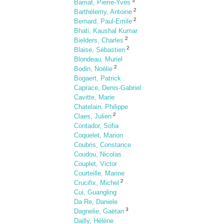
3
Barriat, Pierre-Yves
2
Barthélemy, Antoine
2
Bernard, Paul-Emile
Bhati, Kaushal Kumar
2
Bielders, Charles
2
Blaise, Sébastien
Blondeau, Muriel
2
Bodin, Noélie
Bogaert, Patrick
Caprace, Denis-Gabriel
Cavitte, Marie
Chatelain, Philippe
2
Claes, Julien
Contador, Sofia
Coquelet, Marion
Coubris, Constance
Coudou, Nicolas
Couplet, Victor
Courteille, Marine
2
Crucifix, Michel
Cui, Guangling
Da Re, Daniele
3
Dagnelie, Gaëtan
Dailly, Hélène