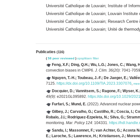
Université Catholique de Louvain; Institute of In
Université Catholique de Louvain; Louvain Institut
Université Catholique de Louvain; Research Centre
Université Catholique de Louvain; Unité de therm
Publicaties
(116)
(
58 peer reviewed
)
opsplitsen
filter
Feng, X.F.; Ding, Q.H.; Wu, L.G.; Jones, C.; Wang, H
convection biases in CMIP6.
J. Clim. 36(20)
: 7041-705
Nguyen, T.-H.; Toubeau, J.-F.; De Jaeger, E.; Vallée,
7125.
https://dx.doi.org/10.1109/TIA.2023.3307076
,
mee
Docquier, D.; Vannitsem, S.; Ragone, F.; Wyser, K.;
49(9)
: e2021GL095892.
https://dx.doi.org/10.1029/2
Furfari, S.; Mund, E.
(2022). Advanced nuclear power
Gilbey, J.; Carvalho, G.; Castilho, R.; Coscia, I.; 
Robalo, J.I.; Rodriguez-Ezpeleta, N.; Silva, G.; Stramm
monitoring.
Mar. Policy 124
: 104331.
https://hdl.handl
Sandu, I.; Massonnet, F.; van Achter, G.; Acosta Nav
E.; Laroche, S.; Lawrence, H.; Kristiansen, J.; Moren