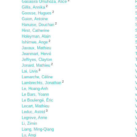
3
Gasasira Umuhoza, Alice
R
2
Gillis, Annika
2
Goosse, Hugues
Guion, Antoine
S
2
Hanuise, Douchan
Hirst, Catherine
S
Holeyman, Alain
2
Ishimwe, Ange
Javaux, Mathieu
Jeanmart, Hervé
T
Jeffryes, Clayton
T
2
Jonard, Mathieu
V
3
Lai, Livia
V
Lamarche, Céline
2
Lambrechts, Jonathan
Le, Hoang-Anh
Le Bars, Yoann
Le Boulengé, Éric
Lecart, Mathieu
V
3
Leduc, Astrid
V
Legreve, Anne
V
Li, Zimin
V
Liang, Ming-Qiang
Lu, Anqi
V