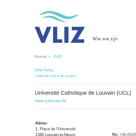
Overslaan
en
naar
de
Main
Wie we zijn
inhoud
gaan
navigatio
Kruimelpad
Home
IMIS
Data Policy
[ meld een fout in dit record ]
Université Catholique de Louvain (UCL)
www.uclouvain.be
Adres:
1, Place de l'Université
1348 Louvain-la-Neuve
Tel.:
+32-(0)10