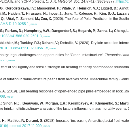
PLICATE
and
YOPP
projects.
Q. J. R. Meteorol. Soc. 147(741)
: 3863-3877.
https://
 Gorodetskaya, I.V.; Massonnet, F.; Vitale, V.; Heinrich, V.J.; Liggett, D.; Arndt, 
, M.; Haiden, T.; Hirasawa, N.; Inoue, J.; Jung, T.; Kalesse, H.; Kim, S.-J.; Lazzara
Q.; Uttal, T.; Zannoni, M.; Zou, X.
(2020). The Year of Polar Prediction in the So
5/BAMS-D-19-0255.1
,
meer
, S.; Parkes, D.; Humphrey, V.W.; Dangendorf, S.; Hogarth, P.; Zanna, L.; Cheng, L.
/10.1038/s41586-020-2591-3
,
meer
chler, M.; Tackley, P.J.; Dehant, V.; Debaille, V.
(2020). Dry late accretion infer
.net/10.1038/s41561-020-0561-x
,
meer
ality: legal challenges and opportunities for "Green Infrastructure".
Theoretical an
-223
,
meer
ffect of soil rigidity and tensile strength on bearing capacity of embedded foundati
 of rotation in flame-structure pearls from bivalves of the Tridacnidae family.
Gems 
, A.
(2019). End bearing response of open-ended pipe piles embedded in rock.
In
.008
,
meer
S.; Singh, N.J.; Beauvais, W.; Morgan, E.R.; Kerimbayev, A.; Khomenko, S.; Marti
e brink: multidisciplinary analysis of the factors influencing mass mortality events.
 H.; Mathiot, P.; Durand, G.
(2018). Impact of increasing Antarctic glacial freshwat
.1016/j.ocemod.2017.11.009
,
meer