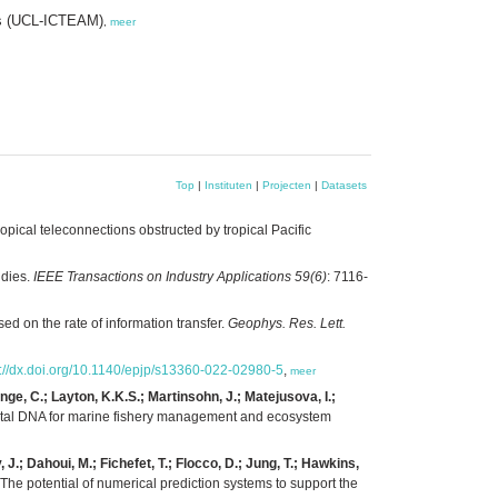
ics (UCL-ICTEAM)
,
meer
Top
|
Instituten
|
Projecten
|
Datasets
pical teleconnections obstructed by tropical Pacific
udies.
IEEE Transactions on Industry Applications 59(6)
: 7116-
ed on the rate of information transfer.
Geophys. Res. Lett.
s://dx.doi.org/10.1140/epjp/s13360-022-02980-5
,
meer
unge, C.; Layton, K.K.S.; Martinsohn, J.; Matejusova, I.;
ental DNA for marine fishery management and ecosystem
 J.; Dahoui, M.; Fichefet, T.; Flocco, D.; Jung, T.; Hawkins,
The potential of numerical prediction systems to support the