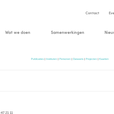
Service
Contact
Ev
navigatio
Wat we doen
Samenwerkingen
Nieu
n
Publicaties
|
Instituten
|
Personen
|
Datasets
|
Projecten
|
Kaarten
-47 21 11