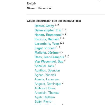
België
Niveau:
Universiteit
Geassocieerd aan een deelinstituut
(150)
1
,
2
Debier, Cathy
1
,
2
Deleersnijder, Eric
1
,
2
Hanert, Emmanuel
1
,
2
Knoops, Bernard
1
,
2
Larondelle, Yvan
1
,
2
Legat, Vincent
1
,
2
Mallefet, Jérôme
1
,
2
Rees, Jean-François
1
Van Wesemael, Bas
2
Abboudi, Tarik
Agathos, Spyridon
Agnan, Yannick
Alaerts, Lauranne
3
Angelot, Dominique
Anihouvi, Dona
Anselain, Thomas
Ayeb, Haitham
Balty, Pierre