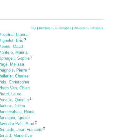
Top
|
Instituten
|
Publicaties
|
Projecten
|
Datasets
Mezzina, Bianca
3
ignolet, Eric
Moens, Maud
Montero, Marina
2
pfergelt, Sophie
Page, Melissa
3
eignois, Pierre
elletier, Charles
els, Christopher
Pham Van, Chien
irard, Laura
2
Ponette, Quentin
Radoux, Julien
Randresihaja, Riana
Ransquin, Ignace
2
avindra Patil, Amit
2
Remacle, Jean-Francois
Renard, Marie-Eve