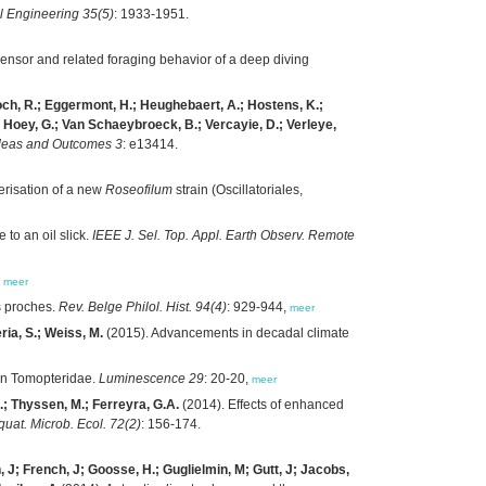
l Engineering 35(5)
: 1933-1951.
ensor and related foraging behavior of a deep diving
roch, R.; Eggermont, H.; Heughebaert, A.; Hostens, K.;
n Hoey, G.; Van Schaeybroeck, B.; Vercayie, D.; Verleye,
deas and Outcomes 3
: e13414.
erisation of a new
Roseofilum
strain (Oscillatoriales,
to an oil slick.
IEEE J. Sel. Top. Appl. Earth Observ. Remote
,
meer
ds proches.
Rev. Belge Philol. Hist. 94(4)
: 929-944,
meer
ria, S.; Weiss, M.
(2015). Advancements in decadal climate
hin Tomopteridae.
Luminescence 29
: 20-20,
meer
.; Thyssen, M.; Ferreyra, G.A.
(2014). Effects of enhanced
quat. Microb. Ecol. 72(2)
: 156-174.
 J; French, J; Goosse, H.; Guglielmin, M; Gutt, J; Jacobs,