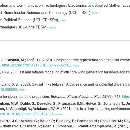
formation and Communication Technologies, Electronics and Applied Mathemat
e of Biomolecular Science and Technology (UCL-LIBST)
,
meer
 in Political Science (UCL-CReSPo)
,
meer
odynamique (UCL-Unité TERM)
,
meer
.J.; Bushuk, M.; Topál, D.
(2023). Comprehensive representation of tropical-extratro
9.
https://dx.doi.org/10.1175/JCLI-D-22-0523.1
,
meer
 F.
(2023). Fast and reliable modeling of offshore wind generation for adequacy st
r
 Liang, X.S.
(2022). Causal links between Arctic sea ice and its potential drivers bas
021GL095892
,
meer
 for clean maritime propulsion.
European Physical Journal Plus 137(6)
: 747.
http
Coulson, M.W.; Dahle, G.; Derycke, S.; Francisco, S.M.; Helyar, S.; Johansen, T.; J
er, I.; Vasemägi, A.; Volckaert, F.A.M.
(2021). Life in a drop: sampling environm
e.net/10.1016/j.marpol.2020.104331
,
meer
arro, J.C.; Arduini, G.; Bauer, P.; Blockley, E.; Bormann, N.; Chevallier, M.; Day,
o-Chamarro, E.; Ortega, P.; Poan, E.; Ponsoni, L.; Randriamampianina, R.
(2021). 