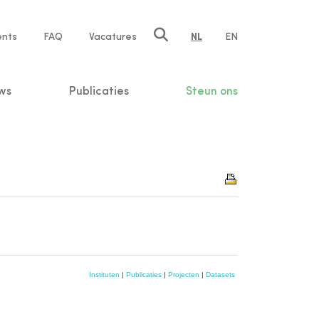
ents
FAQ
Vacatures
NL
EN
n
ws
Publicaties
Steun ons
Instituten
|
Publicaties
|
Projecten
|
Datasets