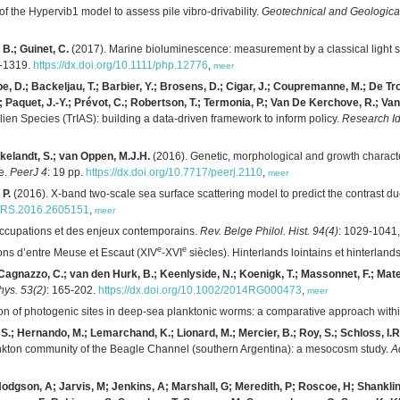
of the Hypervib1 model to assess pile vibro-drivability.
Geotechnical and Geologica
, B.; Guinet, C.
(2017). Marine bioluminescence: measurement by a classical light s
2-1319.
https://dx.doi.org/10.1111/php.12776
,
meer
e, D.; Backeljau, T.; Barbier, Y.; Brosens, D.; Cigar, J.; Coupremanne, M.; De T
; Paquet, J.-Y.; Prévot, C.; Robertson, T.; Termonia, P.; Van De Kerchove, R.; Va
lien Species (TrIAS): building a data-driven framework to inform policy.
Research I
kelandt, S.; van Oppen, M.J.H.
(2016). Genetic, morphological and growth charact
e.
PeerJ 4
: 19 pp.
https://dx.doi.org/10.7717/peerj.2110
,
meer
 P.
(2016). X-band two-scale sea surface scattering model to predict the contrast due 
STARS.2016.2605151
,
meer
éoccupations et des enjeux contemporains.
Rev. Belge Philol. Hist. 94(4)
: 1029-1041
e
e
ons d’entre Meuse et Escaut (XIV
-XVI
siècles). Hinterlands lointains et hinterlan
 Cagnazzo, C.; van den Hurk, B.; Keenlyside, N.; Koenigk, T.; Massonnet, F.; Mate
ys. 53(2)
: 165-202.
https://dx.doi.org/10.1002/2014RG000473
,
meer
on of photogenic sites in deep-sea planktonic worms: a comparative approach wit
S.; Hernando, M.; Lemarchand, K.; Lionard, M.; Mercier, B.; Roy, S.; Schloss, I.R
lankton community of the Beagle Channel (southern Argentina): a mesocosm study.
A
Hodgson, A; Jarvis, M; Jenkins, A; Marshall, G; Meredith, P; Roscoe, H; Shanklin,