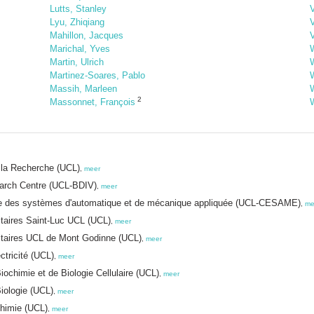
Lutts, Stanley
Lyu, Zhiqiang
Mahillon, Jacques
V
Marichal, Yves
W
Martin, Ulrich
Martinez-Soares, Pablo
Massih, Marleen
2
Massonnet, François
W
e la Recherche (UCL)
,
meer
earch Centre (UCL-BDIV)
,
meer
erie des systèmes d'automatique et de mécanique appliquée (UCL-CESAME)
,
me
itaires Saint-Luc UCL (UCL)
,
meer
sitaires UCL de Mont Godinne (UCL)
,
meer
ctricité (UCL)
,
meer
ochimie et de Biologie Cellulaire (UCL)
,
meer
iologie (UCL)
,
meer
chimie (UCL)
,
meer