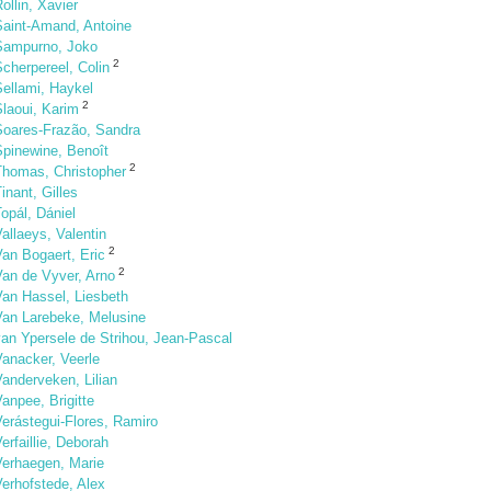
ollin, Xavier
Saint-Amand, Antoine
Sampurno, Joko
2
cherpereel, Colin
Sellami, Haykel
2
laoui, Karim
Soares-Frazão, Sandra
Spinewine, Benoît
2
Thomas, Christopher
inant, Gilles
opál, Dániel
allaeys, Valentin
2
an Bogaert, Eric
2
Van de Vyver, Arno
Van Hassel, Liesbeth
Van Larebeke, Melusine
van Ypersele de Strihou, Jean-Pascal
Vanacker, Veerle
anderveken, Lilian
anpee, Brigitte
erástegui-Flores, Ramiro
erfaillie, Deborah
Verhaegen, Marie
erhofstede, Alex