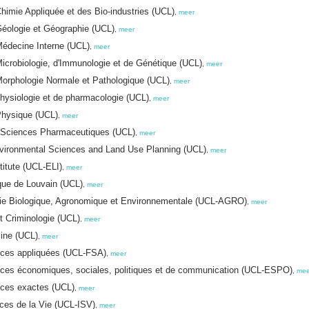
himie Appliquée et des Bio-industries (UCL)
,
meer
Géologie et Géographie (UCL)
,
meer
Médecine Interne (UCL)
,
meer
icrobiologie, d'Immunologie et de Génétique (UCL)
,
meer
Morphologie Normale et Pathologique (UCL)
,
meer
hysiologie et de pharmacologie (UCL)
,
meer
Physique (UCL)
,
meer
s Sciences Pharmaceutiques (UCL)
,
meer
nvironmental Sciences and Land Use Planning (UCL)
,
meer
titute (UCL-ELI)
,
meer
que de Louvain (UCL)
,
meer
ierie Biologique, Agronomique et Environnementale (UCL-AGRO)
,
meer
et Criminologie (UCL)
,
meer
cine (UCL)
,
meer
ences appliquées (UCL-FSA)
,
meer
ences économiques, sociales, politiques et de communication (UCL-ESPO)
,
mee
nces exactes (UCL)
,
meer
nces de la Vie (UCL-ISV)
,
meer