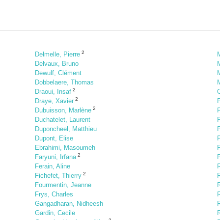
2
Delmelle, Pierre
Delvaux, Bruno
M
Dewulf, Clément
Dobbelaere, Thomas
2
Draoui, Insaf
O
2
Draye, Xavier
2
Dubuisson, Marlène
P
Duchatelet, Laurent
P
Duponcheel, Matthieu
P
Dupont, Elise
Ebrahimi, Masoumeh
P
2
Faryuni, Irfana
Ferain, Aline
2
Fichefet, Thierry
Fourmentin, Jeanne
Frys, Charles
R
Gangadharan, Nidheesh
Gardin, Cecile