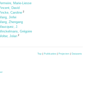
Vermeire, Marie-Liesse
Vincent, David
2
incke, Caroline
ang, Jinfei
Wang, Zhengang
Waucquez, J.
Winckelmans, Grégoire
2
olter, Jolan
Top
|
Publicaties
|
Projecten
|
Datasets
er