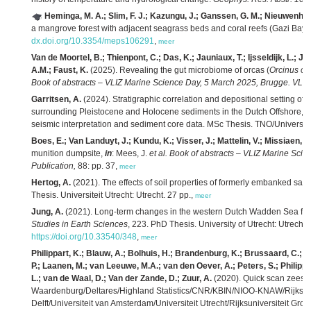
Heminga, M. A.; Slim, F. J.; Kazungu, J.; Ganssen, G. M.; Nieuwenhuiz
a mangrove forest with adjacent seagrass beds and coral reefs (Gazi Bay,
dx.doi.org/10.3354/meps106291
,
meer
Van de Moortel, B.; Thienpont, C.; Das, K.; Jauniaux, T.; Ijsseldijk, L.;
A.M.; Faust, K.
(2025). Revealing the gut microbiome of orcas (
Orcinus or
Book of abstracts – VLIZ Marine Science Day, 5 March 2025, Brugge. VLIZ 
Garritsen, A.
(2024). Stratigraphic correlation and depositional setting of
surrounding Pleistocene and Holocene sediments in the Dutch Offshore, S
seismic interpretation and sediment core data. MSc Thesis. TNO/Universitei
Boes, E.; Van Landuyt, J.; Kundu, K.; Visser, J.; Mattelin, V.; Missiaen, T.
munition dumpsite,
in
: Mees, J.
et al.
Book of abstracts – VLIZ Marine Scie
Publication,
88: pp. 37,
meer
Hertog, A.
(2021). The effects of soil properties of formerly embanked sal
Thesis. Universiteit Utrecht: Utrecht. 27 pp.,
meer
Jung, A.
(2021). Long-term changes in the western Dutch Wadden Sea food
Studies in Earth Sciences
, 223. PhD Thesis. University of Utrecht: Utrec
https://doi.org/10.33540/348
,
meer
Philippart, K.; Blauw, A.; Bolhuis, H.; Brandenburg, K.; Brussaard, C.
P.; Laanen, M.; van Leeuwe, M.A.; van den Oever, A.; Peters, S.; Philippart
L.; van de Waal, D.; Van der Zande, D.; Zuur, A.
(2020). Quick scan zeesc
Waardenburg/Deltares/Highland Statistics/CNR/KBIN/NIOO-KNAW/Rijkswa
Delft/Universiteit van Amsterdam/Universiteit Utrecht/Rijksuniversiteit Gro