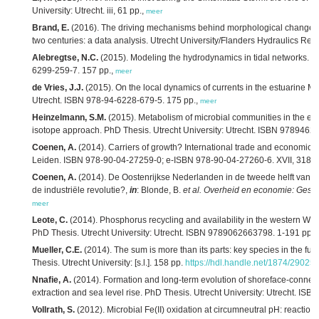
University: Utrecht. iii, 61 pp.,
meer
Brand, E.
(2016). The driving mechanisms behind morphological changes i
two centuries: a data analysis. Utrecht University/Flanders Hydraulics Rese
Alebregtse, N.C.
(2015). Modeling the hydrodynamics in tidal networks. Ph
6299-259-7. 157 pp.,
meer
de Vries, J.J.
(2015). On the local dynamics of currents in the estuarine Ma
Utrecht. ISBN 978-94-6228-679-5. 175 pp.,
meer
Heinzelmann, S.M.
(2015). Metabolism of microbial communities in the en
isotope approach. PhD Thesis. Utrecht University: Utrecht. ISBN 978946
Coenen, A.
(2014). Carriers of growth? International trade and economic d
Leiden. ISBN 978-90-04-27259-0; e-ISBN 978-90-04-27260-6. XVII, 318 p
Coenen, A.
(2014). De Oostenrijkse Nederlanden in de tweede helft van de
de industriële revolutie?,
in
: Blonde, B.
et al.
Overheid en economie: Gesch
meer
Leote, C.
(2014). Phosphorus recycling and availability in the western W
PhD Thesis. Utrecht University: Utrecht. ISBN 9789062663798. 1-191 pp.
Mueller, C.E.
(2014). The sum is more than its parts: key species in the fu
Thesis. Utrecht University: [s.l.]. 158 pp.
https://hdl.handle.net/1874/29025
Nnafie, A.
(2014). Formation and long-term evolution of shoreface-connect
extraction and sea level rise. PhD Thesis. Utrecht University: Utrecht. ISB
Vollrath, S.
(2012). Microbial Fe(II) oxidation at circumneutral pH: reaction k