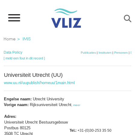
Overslaan
en
naar
de
Kruimelpad
Home
IMIS
inhoud
gaan
Data Policy
Publicaties
|
Instituten
|
Personen
|
Dat
[ meld een fout in dit record ]
Universiteit Utrecht (UU)
www.uu.nl/uupublish/homeuu/1main.html
Engelse naam:
Utrecht University
Vorige naam:
Rijksuniversiteit Utrecht
,
meer
Adres:
Universiteit Utrecht Bestuursgebouw
Postbus 80125
Tel.:
+31-(0)30-253 35 50
3508 TC Utrecht