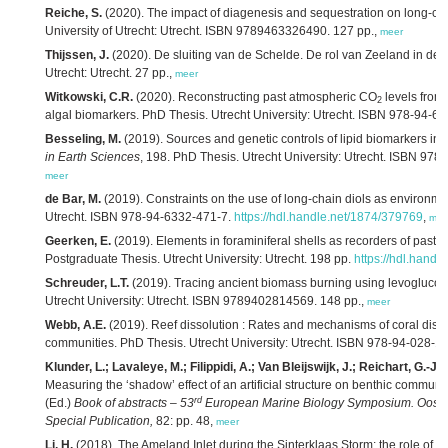
Reiche, S.
(2020). The impact of diagenesis and sequestration on long-chai
University of Utrecht: Utrecht. ISBN 9789463326490. 127 pp.,
meer
Thijssen, J.
(2020). De sluiting van de Schelde. De rol van Zeeland in de 
Utrecht: Utrecht. 27 pp.,
meer
Witkowski, C.R.
(2020). Reconstructing past atmospheric CO
levels from 
2
algal biomarkers. PhD Thesis. Utrecht University: Utrecht. ISBN 978-94-6
Besseling, M.
(2019). Sources and genetic controls of lipid biomarkers in
in Earth Sciences
, 198. PhD Thesis. Utrecht University: Utrecht. ISBN 97
meer
de Bar, M.
(2019). Constraints on the use of long-chain diols as environmen
Utrecht. ISBN 978-94-6332-471-7.
https://hdl.handle.net/1874/379769
,
mee
Geerken, E.
(2019). Elements in foraminiferal shells as recorders of past c
Postgraduate Thesis. Utrecht University: Utrecht. 198 pp.
https://hdl.hand
Schreuder, L.T.
(2019). Tracing ancient biomass burning using levoglucos
Utrecht University: Utrecht. ISBN 9789402814569. 148 pp.,
meer
Webb, A.E.
(2019). Reef dissolution : Rates and mechanisms of coral diss
communities. PhD Thesis. Utrecht University: Utrecht. ISBN 978-94-028-1
Klunder, L.; Lavaleye, M.; Filippidi, A.; Van Bleijswijk, J.; Reichart, G.-J.
Measuring the ‘shadow’ effect of an artificial structure on benthic communi
rd
(Ed.)
Book of abstracts – 53
European Marine Biology Symposium. Ooste
Special Publication,
82: pp. 48,
meer
Li, H.
(2018). The Ameland Inlet during the Sinterklaas Storm: the role of f