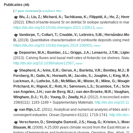
Publicaties
(48)
(
7 peer reviewed
)
opsplitsen
filter
Wu, J.; Liu, Z.; Michard, A.; Tachikawa, K.; Filippidi, A.; He, Z.; Henn
(2022). Effect of barite-bound Sr on detrital Sr isotope systematics in mar
https://dx.doi.org/10.1016/j.chemgeo.2021.120613
,
meer
Vandorpe, T.; Collart, T.; Cnudde, V.; Lebreiro, S.M.; Hernández-Molina
D.
(2019). Quantitative characterisation of contourite deposits using medic
https://dx.doi.org/10.1016/j.margeo.2019.106003
,
meer
Depoorter, M.A.; Bamber, J.L.; Griggs, J.A.; Lenaerts, J.T.M.; Ligten
(2013). Calving fluxes and basal melt rates of Antarctic ice shelves.
Nature
http://dx.doi.org/10.1038/nature12567
,
meer
Shepherd, A.; Ivins, E.R.; Geruo, A.; Barletta, V.R.; Bentley, M.J.; Be
Forsberg, R.; Galin, N.; Horwath, M.; Jacobs, S.; Joughin, I.; King, M.A.; L
Luckman, A.; Luthcke, S.B.; McMillan, M.; Mister, R.; Milne, G.; Mouginot, 
Pritchard, H.; Rignot, E.; Rott, H.; Sørensen, L.S.; Scambos, T.A.; Scheu
van Angelen, J.H.; van de Berg, W.J.; van den Broeke, M.R.; Vaughan, D.G
Wingham, D.J.; Yi, D.; Young, D.; Zwally, H.J.
(2012). A reconciled estima
338(6111)
: 1183-1189 + Supplementary Materials.
http://dx.doi.org/10.11
van Rijn, L.C.
(2011). Analytical and numerical analysis of tides and sali
convergent estuaries.
Ocean Dynamics 61(11)
: 1719-1741.
http://dx.doi.
Verschuren, D.; Sinninghe Damsté, J.S.; Haug, G.; Kristen, I.; Moernaut,
Blaauw, M.
(2008). A 25,000 years climate record from the East African equ
history of temperature and hydrological change.
Geophys. Res. Abstr. 10