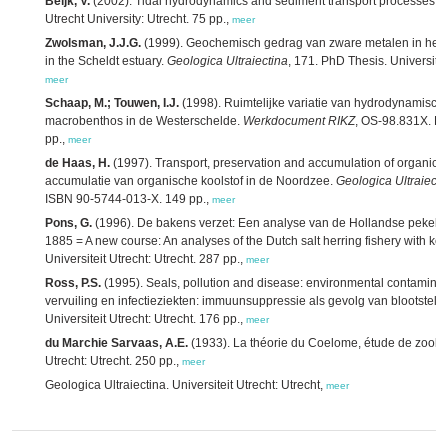
Beijk, V.
(2002). Tidal hydrodynamics and sediment transport processes in t
Utrecht University: Utrecht. 75 pp.,
meer
Zwolsman, J.J.G.
(1999). Geochemisch gedrag van zware metalen in het S
in the Scheldt estuary.
Geologica Ultraiectina
, 171. PhD Thesis. Universite
meer
Schaap, M.; Touwen, I.J.
(1998). Ruimtelijke variatie van hydrodynamisch
macrobenthos in de Westerschelde.
Werkdocument RIKZ
, OS-98.831X. RWS
pp.,
meer
de Haas, H.
(1997). Transport, preservation and accumulation of organic c
accumulatie van organische koolstof in de Noordzee.
Geologica Ultraiecti
ISBN 90-5744-013-X. 149 pp.,
meer
Pons, G.
(1996). De bakens verzet: Een analyse van de Hollandse pekelhar
1885 = A new course: An analyses of the Dutch salt herring fishery with ke
Universiteit Utrecht: Utrecht. 287 pp.,
meer
Ross, P.S.
(1995). Seals, pollution and disease: environmental contami
vervuiling en infectieziekten: immuunsuppressie als gevolg van blootstelli
Universiteit Utrecht: Utrecht. 176 pp.,
meer
du Marchie Sarvaas, A.E.
(1933). La théorie du Coelome, étude de zoolog
Utrecht: Utrecht. 250 pp.,
meer
Geologica Ultraiectina. Universiteit Utrecht: Utrecht,
meer