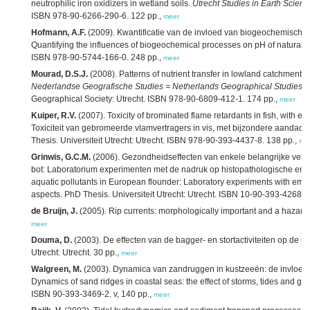
neutrophilic iron oxidizers in wetland soils.
Utrecht Studies in Earth Scien
ISBN 978-90-6266-290-6. 122 pp.,
meer
Hofmann, A.F.
(2009). Kwantificatie van de invloed van biogeochemische 
Quantifying the influences of biogeochemical processes on pH of natural wa
ISBN 978-90-5744-166-0. 248 pp.,
meer
Mourad, D.S.J.
(2008). Patterns of nutrient transfer in lowland catchments
Nederlandse Geografische Studies = Netherlands Geographical Studies
, 
Geographical Society: Utrecht. ISBN 978-90-6809-412-1. 174 pp.,
meer
Kuiper, R.V.
(2007). Toxicity of brominated flame retardants in fish, with 
Toxiciteit van gebromeerde vlamvertragers in vis, met bijzondere aandac
Thesis. Universiteit Utrecht: Utrecht. ISBN 978-90-393-4437-8. 138 pp.,
me
Grinwis, G.C.M.
(2006). Gezondheidseffecten van enkele belangrijke veront
bot: Laboratorium experimenten met de nadruk op histopathologische en 
aquatic pollutants in European flounder: Laboratory experiments with em
aspects. PhD Thesis. Universiteit Utrecht: Utrecht. ISBN 10-90-393-4268-7
de Bruijn, J.
(2005). Rip currents: morphologically important and a hazard t
meer
Douma, D.
(2003). De effecten van de bagger- en stortactiviteiten op de m
Utrecht: Utrecht. 30 pp.,
meer
Walgreen, M.
(2003). Dynamica van zandruggen in kustzeeën: de invloed va
Dynamics of sand ridges in coastal seas: the effect of storms, tides and grai
ISBN 90-393-3469-2. v, 140 pp.,
meer