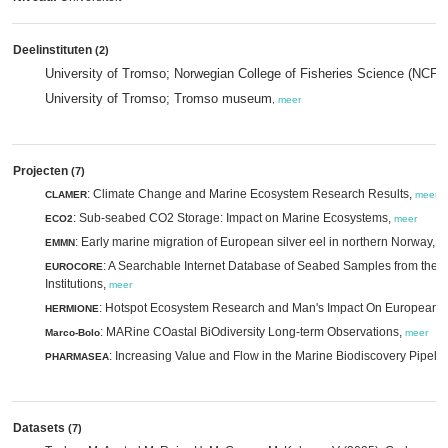
Deelinstituten
(2)
University of Tromso; Norwegian College of Fisheries Science (NCFS
University of Tromso; Tromso museum
,
meer
Projecten
(7)
: Climate Change and Marine Ecosystem Research Results,
CLAMER
meer
: Sub-seabed CO2 Storage: Impact on Marine Ecosystems,
ECO2
meer
: Early marine migration of European silver eel in northern Norway,
EMMN
m
: A Searchable Internet Database of Seabed Samples from the 
EUROCORE
Institutions,
meer
: Hotspot Ecosystem Research and Man's Impact On European 
HERMIONE
: MARine COastal BiOdiversity Long-term Observations,
Marco-Bolo
meer
: Increasing Value and Flow in the Marine Biodiscovery Pipeli
PHARMASEA
Datasets
(7)