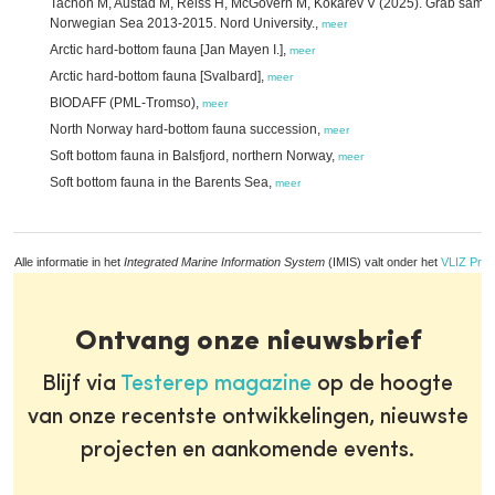
Tachon M, Austad M, Reiss H, McGovern M, Kokarev V (2025). Grab samples
Norwegian Sea 2013-2015. Nord University.,
meer
Arctic hard-bottom fauna [Jan Mayen I.],
meer
Arctic hard-bottom fauna [Svalbard],
meer
BIODAFF (PML-Tromso),
meer
North Norway hard-bottom fauna succession,
meer
Soft bottom fauna in Balsfjord, northern Norway,
meer
Soft bottom fauna in the Barents Sea,
meer
Alle informatie in het
Integrated Marine Information System
(IMIS) valt onder het
VLIZ Priv
Ontvang onze nieuwsbrief
Blijf via
Testerep magazine
op de hoogte
van onze recentste ontwikkelingen, nieuwste
projecten en aankomende events.