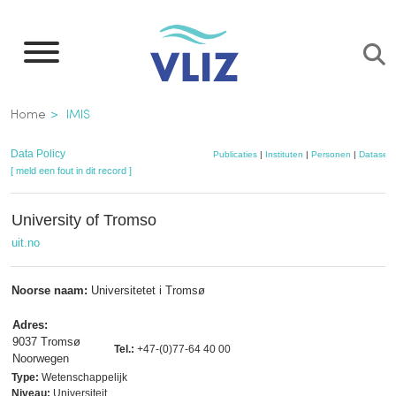
Overslaan
en
naar
de
Kruimelpad
Home
IMIS
inhoud
gaan
Data Policy
Publicaties
|
Instituten
|
Personen
|
Datasets
[ meld een fout in dit record ]
University of Tromso
uit.no
Noorse naam:
Universitetet i Tromsø
Adres:
9037 Tromsø
Tel.:
+47-(0)77-64 40 00
Noorwegen
Type:
Wetenschappelijk
Niveau:
Universiteit