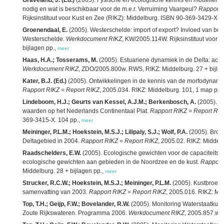
Graveland, J. (Ed.)
(2005). Fysische en ecologische kennis en modellen v
nodig en wat is beschikbaar voor de m.e.r. Verruiming Vaargeul?
Rapport 
Rijksinstituut voor Kust en Zee (RIKZ): Middelburg. ISBN 90-369-3429-X. 8
Groenendaal, E.
(2005). Westerschelde: import of export? Invloed van bo
Westerschelde.
Werkdocument RIKZ
, KW/2005.114W. Rijksinstituut voor 
bijlagen pp.,
meer
Haas, H.A.; Tosserams, M.
(2005). Estuariene dynamiek in de Delta: ac
Werkdocument RIKZ
, ZDO/2005.800w. RWS, RIKZ: Middelburg. 27 + bijla
Kater, B.J. (Ed.)
(2005). Ontwikkelingen in de kennis van de morfodynami
Rapport RIKZ = Report RIKZ
, 2005.034. RIKZ: Middelburg. 101, 1 map pp.
Lindeboom, H.J.; Geurts van Kessel, A.J.M.; Berkenbosch, A.
(2005). G
waarden op het Nederlands Continentaal Plat.
Rapport RIKZ = Report RI
369-3415-X. 104 pp.,
meer
Meininger, P.L.M.; Hoekstein, M.S.J.; Lilipaly, S.J.; Wolf, P.A.
(2005). Broe
Deltagebied in 2004.
Rapport RIKZ = Report RIKZ
, 2005.02. RIKZ: Middel
Raadschelders, E.W.
(2005). Ecologische gewichten voor de capaciteitsno
ecologische gewichten aan gebieden in de Noordzee en de kust.
Rapport
Middelburg. 28 + bijlagen pp.,
meer
Strucker, R.C.W.; Hoekstein, M.S.J.; Meininger, P.L.M.
(2005). Kustbroedv
samenvatting van 2003.
Rapport RIKZ = Report RIKZ
, 2005.016. RIKZ: Mi
Top, T.H.; Geijp, F.W.; Bovelander, R.W.
(2005). Monitoring Waterstaatkun
Zoute Rijkswateren. Programma 2006.
Werkdocument RIKZ
, 2005.857.w. 