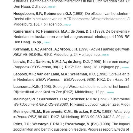
estuaries. Benthos-epibenthos interactions in the Dutch Wadden Sea.
BEO
Den Haag. 2 dln. pp.,
meer
Hoogeboom, B.P.; Rotmensen, G.J.
(1998). De effecten van het storten v
Deelstudie in het kader van de MER boorspecie Westerscheldetunnel.
Rap
Middelburg. 161 + bijlagen pp.,
meer
Kamermans, P.; Hemminga, M.A.; de Jong, D.J.
(1998). De betekenis van 
Nederlandse kustwateren voor het zeegrasareaal: eindrapport 1998.
BEON
Den Haag. 36 pp.,
meer
Kornman, B.A.; Arends, A.; Vroon, J.H.
(1998). Advies aanleg geulwandv
RIKZ
, AB-98.849x. RIKZ: Middelburg. 24 + bijlagen pp.,
meer
Leewis, R.J.; Dankers, N.M.J.A.; de Jong, D.J.
(1998). Naar een ecosyst
Rapport = BEON-report
, 98(11). RIKZ: Den Haag. 18 + bijlagen pp.,
meer
Leopold, M.F.; van der Land, M.A.; Welleman, H.C.
(1998).
Spisula
en zee
in Nederland.
BEON Rapport = BEON-report
, 98(6). RIKZ: Den Haag. 34 +
Luursema, K.G.
(1998). Geologie Westerschelde in relatie tot het tunneltr
Rijksinstituut voor Kust en Zee (RIKZ): Middelburg. 12 pp.,
meer
Meininger, P.L.; Berrevoets, C.M.; Strucker, R.C.W.
(1998). Kustbroedvoge
Werkdocument RIKZ
, OS-98.808X. Rijksinstituut voor Kust en Zee: Middelb
Meininger, P.L.M.; Berrevoets, C.M.; Strucker, R.C.W.
(1998). Watervogel
= Report RIKZ
, 98.001. RIKZ: Middelburg. ISBN 90-369-3402-8. 89 pp.,
me
Prins, T.C.; Wetsteyn, L.P.M.J.; Escaravage, V. (Ed.)
(1998). The impact o
zooplankton and benthic suspension feeders. Progress report: Effects of st