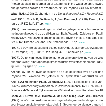
Photobiological transformation of azaarenes in the water column: towards
and genotoxic hazards of azaarenes.
BEON Rapport = BEON-report
, 98(1
Witte, R.H.
(1998). Zeehonden in de Delta.
Rapport RIKZ = Report RIKZ
, 
Wolf, F.C.J.; Troch, P.; De Rouck, J.; Van Damme, L.
(1998). Description o
run-up . RIKZ: [s.l.]. 27 pp.,
meer
(1997). Stroom- en golfmetingen op slikken gelegen voor schorren in de W
metingen uitgevoerd op de slikken van Bath, Waarde, Zuidgors en Paulina;
MARS*SSM, Marsh Amelioration along the River Schelde, Side Specific Moni
Zee/RIKZ, Directie Zeeland: The Netherlands. 92 pp.,
meer
(1997). BEON Beleidsgericht Ecologisch Onderzoek Noordzee/Waddenze
BEON-report
, 97(3). RIKZ: Den Haag. 47 + 6 annexes pp.,
meer
(1997). De rol van het getij in de morfologische ontwikkeling van de We
onderbouwing: eindrapport getijreconstructie Westerscheldemond. RIKZ/
figuren + bijlagen pp.,
meer
Arends, A.
(1997). Inventarisatie van de huidige kennis over de veilighe
Rapport RIKZ = Report RIKZ
, AB-97.857x. Rijksinstituut voor Kust en Zee 
Arts, F.A.; Meininger, P.L.M.; Zekhuis, M.
(1997). Ecologisch profiel van d
Bureau Waardenburg Rapport
, 97.25/Werkdocument RIKZ OS-97.862X. Min
Directoraat-Generaal Rijkswaterstaat/Rijksinstituut voor Kunst en Zee/RIK
Boon, J.P.; Greve, M.J.; Bouma, J.; de Boer, M.K.; Lewis, W.E.; Klamer, H.
(1997).
In vitro
biotransformatie van organohalogeenverbindingen in zeez
voor bioaccumulatie en genotoxiciteit: 3. Gebromeerde vlamvertragers (p