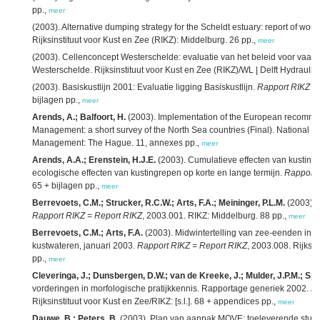
pp.,
meer
(2003). Alternative dumping strategy for the Scheldt estuary: report of wo
Rijksinstituut voor Kust en Zee (RIKZ): Middelburg. 26 pp.,
meer
(2003). Cellenconcept Westerschelde: evaluatie van het beleid voor vaa
Westerschelde. Rijksinstituut voor Kust en Zee (RIKZ)/WL | Delft Hydraulic
(2003). Basiskustlijn 2001: Evaluatie ligging Basiskustlijn.
Rapport RIKZ =
bijlagen pp.,
meer
Arends, A.; Balfoort, H.
(2003). Implementation of the European recomme
Management: a short survey of the North Sea countries (Final). National In
Management: The Hague. 11, annexes pp.,
meer
Arends, A.A.; Erenstein, H.J.E.
(2003). Cumulatieve effecten van kusting
ecologische effecten van kustingrepen op korte en lange termijn.
Rapport 
65 + bijlagen pp.,
meer
Berrevoets, C.M.; Strucker, R.C.W.; Arts, F.A.; Meininger, P.L.M.
(2003). 
Rapport RIKZ = Report RIKZ
, 2003.001. RIKZ: Middelburg. 88 pp.,
meer
Berrevoets, C.M.; Arts, F.A.
(2003). Midwintertelling van zee-eenden in
kustwateren, januari 2003.
Rapport RIKZ = Report RIKZ
, 2003.008. Rijksin
pp.,
meer
Cleveringa, J.; Dunsbergen, D.W.; van de Kreeke, J.; Mulder, J.P.M.; Spa
vorderingen in morfologische pratijkkennis. Rapportage generiek 2002.
Ra
Rijksinstituut voor Kust en Zee/RIKZ: [s.l.]. 68 + appendices pp.,
meer
Dauwe, B.; Peters, B.
(2003). Plan van aanpak MOVE: toeleverende studi