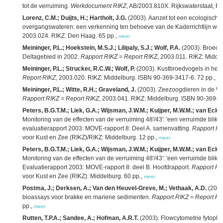
tot de verruiming.
Werkdocument RIKZ
, AB/2003.810X. Rijkswaterstaat, RI
Lorenz, C.M.; Duijts, H.; Hartholt, J.G.
(2003). Aanzet tot een ecologisch
overgangswateren: een verkenning ten behoeve van de Kaderrichtlijn wate
2003.024. RIKZ: Den Haag. 65 pp.,
meer
Meininger, P.L.; Hoekstein, M.S.J.; Lilipaly, S.J.; Wolf, P.A.
(2003). Broeds
Deltagebied in 2002.
Rapport RIKZ = Report RIKZ
, 2003.011. RIKZ: Midde
Meininger, P.L.; Strucker, R.C.W.; Wolf, P.
(2003). Kustbroedvogels in het 
Report RIKZ
, 2003.020. RIKZ: Middelburg. ISBN 90-369-3417-6. 72 pp.,
me
Meininger, P.L.; Witte, R.H.; Graveland, J.
(2003). Zeezoogdieren in de W
Rapport RIKZ = Report RIKZ
, 2003.041. RIKZ: Middelburg. ISBN 90-369-3
Peters, B.G.T.M.; Liek, G.A.; Wijsman, J.W.M.; Kuijper, M.W.M.; van Eck,
Monitoring van de effecten van de verruiming 48'/43': 'een verruimde bl
evaluatierapport 2003: MOVE-rapport 8: Deel A. samenvatting.
Rapport RI
voor Kust en Zee (RIKZ)/RIKZ: Middelburg. 12 pp.,
meer
Peters, B.G.T.M.; Liek, G.A.; Wijsman, J.W.M.; Kuijper, M.W.M.; van Eck,
Monitoring van de effecten van de verruiming 48'/43': 'een verruimde bl
Evaluatierapport 2003: MOVE-rapport 8: deel B. Hoofdrapport.
Rapport RI
voor Kust en Zee (RIKZ): Middelburg. 60 pp.,
meer
Postma, J.; Derksen, A.; Van den Heuvel-Greve, M.; Vethaak, A.D.
(2003
bioassays voor brakke en mariene sedimenten.
Rapport RIKZ = Report RI
pp.,
meer
Rutten, T.P.A.; Sandee, A.; Hofman, A.R.T.
(2003). Flowcytometrie fytopla