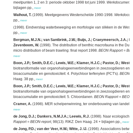
meetpunten 1, 2 en 3: periode oktober 1998 tot juni 1999.
Werkdocument 
bijlagen pp.,
meer
Walhout, T.
(1999). Meetgegevens Westerschelde 1990-1998.
Werkdocum
pp.,
meer
(1998). Eindverslag waterbeweging en morfologie van slikken in de Wester
pp.,
meer
Bergman, M.J.N.; van Santbrink, J.W.; Buijs, J.; Craeymeersch, J.A.; Piet
Zevenboom, W.
(1998). The distribution of benthic macrofauna in the Dutch 
micro distribution of beam trawling: final report 1998.
BEON Rapport = BEO
meer
Boon, J.P.; Smith, D.E.C.; Lewis, W.E.; Klamer, H.J.C.; Pastor, D.; Wester,
biotransformatie van organohalogeenverbindingen in zeezoogdieren en v
bioaccumulatie en genotoxiciteit: 4. Polychloor terfenylen (PCT's).
BEON Ra
Haag. 38 pp.,
meer
Boon, J.P.; Smith, D.E.C.; Lewis, W.E.; Klamer, H.J.C.; Pastor, D.; Wester,
biotransformatie van organohalogeenverbindingen in zeezoogdieren en v
bioaccumulatie en genotoxiciteit: 5. Chloordanen.
BEON Rapport = BEON-
Cramer, A.
(1998). MER schelpenwinning, ter onderbouwing van landelijk 
meer
de Jong, D.J.; Dankers, N.M.J.A.; Leewis, R.J.
(1998). Naar ecologische
Rapport = BEON-report
, 98(13). RIKZ: Den Haag. 24 + bijlagen pp.,
meer
de Jong, P.D.; van der Veer, H.W.; Witte, J. IJ.
(1998). Associations betwee