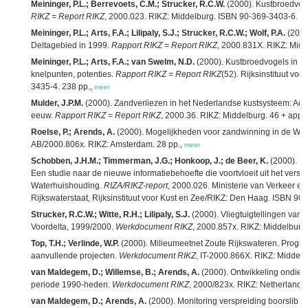
Meininger, P.L.; Berrevoets, C.M.; Strucker, R.C.W.
(2000). Kustbroedvoge
RIKZ = Report RIKZ
, 2000.023. RIKZ: Middelburg. ISBN 90-369-3403-6. 37
Meininger, P.L.; Arts, F.A.; Lilipaly, S.J.; Strucker, R.C.W.; Wolf, P.A.
(2000
Deltagebied in 1999.
Rapport RIKZ = Report RIKZ
, 2000.831X. RIKZ: Midd
Meininger, P.L.; Arts, F.A.; van Swelm, N.D.
(2000). Kustbroedvogels in he
knelpunten, potenties.
Rapport RIKZ = Report RIKZ
(52). Rijksinstituut vo
3435-4. 238 pp.,
meer
Mulder, J.P.M.
(2000). Zandverliezen in het Nederlandse kustsysteem: Ad
eeuw.
Rapport RIKZ = Report RIKZ
, 2000.36. RIKZ: Middelburg. 46 + appe
Roelse, P.; Arends, A.
(2000). Mogelijkheden voor zandwinning in de We
AB/2000.806x. RIKZ: Amsterdam. 28 pp.,
meer
Schobben, J.H.M.; Timmerman, J.G.; Honkoop, J.; de Beer, K.
(2000). Ni
Een studie naar de nieuwe informatiebehoefte die voortvloeit uit het vers
Waterhuishouding.
RIZA/RIKZ-report
, 2000.026. Ministerie van Verkeer en
Rijkswaterstaat, Rijksinstituut voor Kust en Zee/RIKZ: Den Haag. ISBN 90
Strucker, R.C.W.; Witte, R.H.; Lilipaly, S.J.
(2000). Vliegtuigtellingen van
Voordelta, 1999/2000.
Werkdocument RIKZ
, 2000.857x. RIKZ: Middelburg.
Top, T.H.; Verlinde, W.P.
(2000). Milieumeetnet Zoute Rijkswateren. Prog
aanvullende projecten.
Werkdocument RIKZ
, IT-2000.866X. RIKZ: Middelb
van Maldegem, D.; Willemse, B.; Arends, A.
(2000). Ontwikkeling ondiep
periode 1990-heden.
Werkdocument RIKZ
, 2000/823x. RIKZ: Netherlands.
van Maldegem, D.; Arends, A.
(2000). Monitoring verspreiding boorslib in