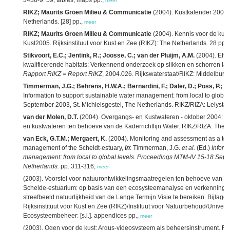
3438-9. 59, tables, maps pp.,
meer
RIKZ; Maurits Groen Milieu & Communicatie
(2004). Kustkalender 2005. 
Netherlands. [28] pp.,
meer
RIKZ; Maurits Groen Milieu & Communicatie
(2004). Kennis voor de kus
Kust2005. Rijksinstituut voor Kust en Zee (RIKZ): The Netherlands. 28 pp.,
Stikvoort, E.C.; Jentink, R.; Joosse, C.; van der Pluijm, A.M.
(2004). Effe
kwalificerende habitats: Verkennend onderzoek op slikken en schorren l
Rapport RIKZ = Report RIKZ
, 2004.026. Rijkswaterstaat/RIKZ: Middelburg
Timmerman, J.G.; Behrens, H.W.A.; Bernardini, F.; Daler, D.; Poss, P.; Va
Information to support sustainable water management: from local to globa
September 2003, St. Michielsgestel, The Netherlands. RIKZ/RIZA: Lelysta
van der Molen, D.T.
(2004). Overgangs- en Kustwateren - oktober 2004: Re
en kustwateren ten behoeve van de Kaderrichtlijn Water. RIKZ/RIZA: The N
van Eck, G.T.M.; Mergaert, K.
(2004). Monitoring and assessment as a to
management of the Scheldt-estuary,
in
: Timmerman, J.G.
et al.
(Ed.)
Inform
management: from local to global levels. Proceedings MTM-IV 15-18 Septe
Netherlands.
pp. 311-316,
meer
(2003). Voorstel voor natuurontwikkelingsmaatregelen ten behoeve van d
Schelde-estuarium: op basis van een ecosysteemanalyse en verkenning 
streefbeeld natuurlijkheid van de Lange Termijn Visie te bereiken. Bijlage
Rijksinstituut voor Kust en Zee (RIKZ)/Instituut voor Natuurbehoud/Univers
Ecosysteembeheer: [s.l.]. appendices pp.,
meer
(2003). Ogen voor de kust: Argus-videosysteem als beheersinstrument. Rijksi