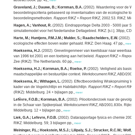
abstract book.
pp. 42,
meer
Graveland, J.; Dauwe, B.; Kornman, B.A.
(2002). Waardering voor de Wes
beoordelingscriteria gebaseerd op inventarisaties van de ecologische toes
beoordelingsmethoden.
Rapport RIKZ = Report RIKZ
, 2002.53. RIKZ: Midd
Hagen, A.; Vanhout, R.
(2002). Eindrapportage Delta 2003 - 5000 jaar Si
simulatiemodel voor het Nederlandse Deltagebied. RIKZ: [s.l.]. 38pp, CD p
Harte, M.; Huntjens, P.M.J.M.; Mulder, S.; Raadschelders, E.W.
(2002). Za
ecologische effecten boven water gehaald. RIKZ: Den Haag. 47 pp.,
meer
Hoeksema, H.J.
(2002). Grevelingenmeer van kwetsbaar naar weerbaar? 
van 1996 tot 2001 en een toetsing aan het beleid.
Rapport RIKZ = Report 
Zee (RIKZ): The Netherlands. 60 pp.,
meer
Hoeksema, H.J.; Kornman, B.A.; Roelse, P.
(2002). Veiligheid als basis 
maatschappelijke en bestuurlijke context.
Werkdocument RIKZ
, ABD/2002.
Hoeksema, R.; Withagen, L.
(2002). Effectbeoordeling Wrakopruiming Wes
kader van de Vogelrichtlijn en Habitatrichtlijn.
Rapport RIKZ = Report RIKZ
(RIKZ): Middelburg. 24 + bijlagen pp.,
meer
Lefèvre, F.O.B.; Kornman, B.A.
(2002). Pilootonderzoek naar de gevolgen
in de Schaar van Spijkerplaat.
Werkdocument RIKZ
, AB/2001.830x. Rijksin
Middelburg. 12 + bijlagen pp.,
meer
Liek, G.A.; Lefevre, F.O.B.
(2002). Datarapportage fysica en chemie 2002
RIKZ: Middelburg. 59; 3 bijlagen pp.,
meer
Meininger, P.L.; Hoekstein, M.S.J.; Lilipaly, S.J.; Strucker, R.C.W.; Wolf, P