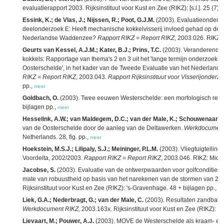
evaluatierapport 2003. Rijksinstituut voor Kust en Zee (RIKZ): [s.l.]. 25 (7) 
Essink, K.; de Vlas, J.; Nijssen, R.; Poot, G.J.M.
(2003). Evaluatieonderzoe
deelonderzoek E: Heeft mechanische kokkelvisserij invloed gehad op de o
Nederlandse Waddenzee?
Rapport RIKZ = Report RIKZ
, 2003.026. RIKZ:
Geurts van Kessel, A.J.M.; Kater, B.J.; Prins, T.C.
(2003). Veranderende 
kokkels: Rapportage van thema's 2 en 3 uit het 'lange termijn onderzoek
Oosterschelde', in het kader van de Tweede Evaluatie van het Nederlands S
RIKZ = Report RIKZ
, 2003.043.
Rapport Rijksinstituut voor Visserijonderz
pp.,
meer
Goldbach, O.
(2003). Twee eeuwen Westerschelde: een morfologisch refere
bijlagen pp.,
meer
Hesselink, A.W.; van Maldegem, D.C.; van der Male, K.; Schouwenaar, B
van de Oosterschelde door de aanleg van de Deltawerken.
Werkdocument
Netherlands. 28, fig. pp.,
meer
Hoekstein, M.S.J.; Lilipaly, S.J.; Meininger, P.L.M.
(2003). Vliegtuigtellin
Voordelta, 2002/2003.
Rapport RIKZ = Report RIKZ
, 2003.046. RIKZ: Midd
Jacobse, S.
(2003). Evaluatie van de ontwerpwaarden voor golfcondities 
mate van robuustheid op basis van het narekenen van de stormen van 28 
Rijksinstituut voor Kust en Zee (RIKZ): 's-Gravenhage. 48 + bijlagen pp.,
me
Liek, G.A.; Nederbragt, G.; van der Male, C.
(2003). Resultaten zandbala
Werkdocument RIKZ
, 2003.163x. Rijksinstituut voor Kust en Zee (RIKZ): M
Lievaart, M.; Pouwer, A.J.
(2003). MOVE de Westerschelde als kraam- en ki