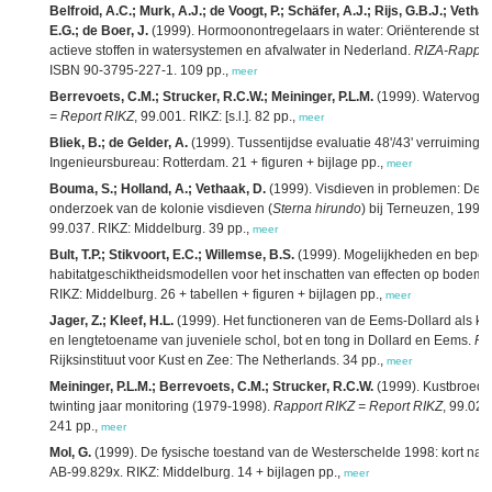
Belfroid, A.C.; Murk, A.J.; de Voogt, P.; Schäfer, A.J.; Rijs, G.B.J.; Vet
E.G.; de Boer, J.
(1999). Hormoonontregelaars in water: Oriënterende stu
actieve stoffen in watersystemen en afvalwater in Nederland.
RIZA-Rappor
ISBN 90-3795-227-1. 109 pp.,
meer
Berrevoets, C.M.; Strucker, R.C.W.; Meininger, P.L.M.
(1999). Watervogel
= Report RIKZ
, 99.001. RIKZ: [s.l.]. 82 pp.,
meer
Bliek, B.; de Gelder, A.
(1999). Tussentijdse evaluatie 48'/43' verruiming 
Ingenieursbureau: Rotterdam. 21 + figuren + bijlage pp.,
meer
Bouma, S.; Holland, A.; Vethaak, D.
(1999). Visdieven in problemen: De r
onderzoek van de kolonie visdieven (
Sterna hirundo
) bij Terneuzen, 1994
99.037. RIKZ: Middelburg. 39 pp.,
meer
Bult, T.P.; Stikvoort, E.C.; Willemse, B.S.
(1999). Mogelijkheden en beperk
habitatgeschiktheidsmodellen voor het inschatten van effecten op bodemd
RIKZ: Middelburg. 26 + tabellen + figuren + bijlagen pp.,
meer
Jager, Z.; Kleef, H.L.
(1999). Het functioneren van de Eems-Dollard als kin
en lengtetoename van juveniele schol, bot en tong in Dollard en Eems.
Ra
Rijksinstituut voor Kust en Zee: The Netherlands. 34 pp.,
meer
Meininger, P.L.M.; Berrevoets, C.M.; Strucker, R.C.W.
(1999). Kustbroedvo
twinting jaar monitoring (1979-1998).
Rapport RIKZ = Report RIKZ
, 99.02
241 pp.,
meer
Mol, G.
(1999). De fysische toestand van de Westerschelde 1998: kort na d
AB-99.829x. RIKZ: Middelburg. 14 + bijlagen pp.,
meer