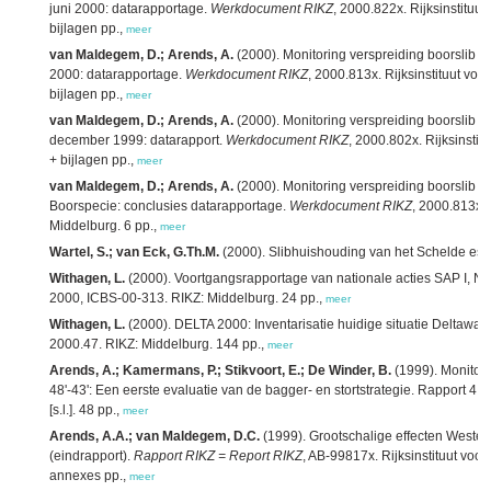
juni 2000: datarapportage.
Werkdocument RIKZ
, 2000.822x. Rijksinstituu
bijlagen pp.,
meer
van Maldegem, D.; Arends, A.
(2000). Monitoring verspreiding boorslib i
2000: datarapportage.
Werkdocument RIKZ
, 2000.813x. Rijksinstituut voo
bijlagen pp.,
meer
van Maldegem, D.; Arends, A.
(2000). Monitoring verspreiding boorslib i
december 1999: datarapport.
Werkdocument RIKZ
, 2000.802x. Rijksinstit
+ bijlagen pp.,
meer
van Maldegem, D.; Arends, A.
(2000). Monitoring verspreiding boorslib i
Boorspecie: conclusies datarapportage.
Werkdocument RIKZ
, 2000.813x. 
Middelburg. 6 pp.,
meer
Wartel, S.; van Eck, G.Th.M.
(2000). Slibhuishouding van het Schelde estu
Withagen, L.
(2000). Voortgangsrapportage van nationale acties SAP I, Ne
2000, ICBS-00-313. RIKZ: Middelburg. 24 pp.,
meer
Withagen, L.
(2000). DELTA 2000: Inventarisatie huidige situatie Deltawat
2000.47. RIKZ: Middelburg. 144 pp.,
meer
Arends, A.; Kamermans, P.; Stikvoort, E.; De Winder, B.
(1999). Monitori
48'-43': Een eerste evaluatie van de bagger- en stortstrategie. Rapport 4.
R
[s.l.]. 48 pp.,
meer
Arends, A.A.; van Maldegem, D.C.
(1999). Grootschalige effecten Wester
(eindrapport).
Rapport RIKZ = Report RIKZ
, AB-99817x. Rijksinstituut voo
annexes pp.,
meer