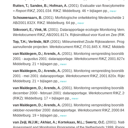
Rutten, T.; Sandee, B.; Hofman, A.
(2001). Evaluatie van flowcytometrie 
= Report RIKZ
, 2001.034. RIKZ: Middelburg. 46 + bijlagen pp.,
meer
Schouwenaars, B.
(2001). Morfologische ontwikkeling Westerschelde 19
AB/2001.832X. RIKZ: Middelburg. 64 pp.,
meer
Stikvoort, E.; Vink, M.
(2001). Datarapportage ecologie Monitoring Verrui
Werkdocument RIKZ
, AB/2001.817x. Rijksinstituut voor Kust en Zee (RIKZ)
Top, T.H.; Verlinde, W.P.
(2001). Milieumeetnet Zoute Rijkswateren. Prog
aanvullende projecten.
Werkdocument RIKZ
, IT-01.845 X. RIKZ: Middelbur
van Maldegem, D.; Arends, A.
(2001). Monitoring verspreiding boorslib in
2001 - augustus 2001: datarapportage.
Werkdocument RIKZ
, 2001.827x. R
Middelburg. 21 + bijlagen pp.,
meer
van Maldegem, D.; Arends, A.
(2001). Monitoring verspreiding boorslib i
2001 - mei 2001: datarapportage.
Werkdocument RIKZ
, 2001.820x. Rijksin
Middelburg. 21 + bijlagen pp.,
meer
van Maldegem, D.; Arends, A.
(2001). Monitoring verspreiding boorslib i
december 2000 - februari 2001: datarapportage.
Werkdocument RIKZ
, 20
(RIKZ): Middelburg. 17 + bijlagen pp.,
meer
van Maldegem, D.; Arends, A.
(2001). Monitoring verspreiding boorslib i
oktober-november 2000: datarapportage.
Werkdocument RIKZ
, 2000.842x.
Middelburg. 19 + bijlagen pp.,
meer
van Zeijl, W.J.M.; Akhiat, A.; Kortekaas, M.L.; Swertz, O.C.
(2001). Nation
Assessment and Monitoring Programme of the Netherlands 1999.
Rapport