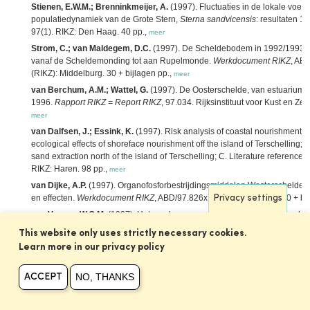
Stienen, E.W.M.; Brenninkmeijer, A.
(1997). Fluctuaties in de lokale voeds
populatiedynamiek van de Grote Stern,
Sterna sandvicensis
: resultaten 
97(1). RIKZ: Den Haag. 40 pp.,
meer
Strom, C.; van Maldegem, D.C.
(1997). De Scheldebodem in 1992/1993: 
vanaf de Scheldemonding tot aan Rupelmonde.
Werkdocument RIKZ
, AB-
(RIKZ): Middelburg. 30 + bijlagen pp.,
meer
van Berchum, A.M.; Wattel, G.
(1997). De Oosterschelde, van estuarium
1996.
Rapport RIKZ = Report RIKZ
, 97.034. Rijksinstituut voor Kust en Z
meer
van Dalfsen, J.; Essink, K.
(1997). Risk analysis of coastal nourishment t
ecological effects of shoreface nourishment off the island of Terschelling;
sand extraction north of the island of Terschelling; C. Literature references
RIKZ: Haren. 98 pp.,
meer
van Dijke, A.P.
(1997). Organofosforbestrijdingsmiddelen Westerschelde 
en effecten.
Werkdocument RIKZ
, ABD/97.826x. RIKZ: Middelburg. 30 + bi
Privacy settings
van Vooren, W.G.M.
(1997). Het voorkomen van kokkels in de Westersche
groeimogelijkhedenkaart met Monte Carlo simulatie.
Werkdocument RIKZ
This website only uses strictly necessary cookies.
pp.,
meer
Learn more in our privacy policy
Vroon, J.H.; Storm, C.; Coosen, J.
(1997). Westerschelde, stram of struis?
studie naar de beïnvloeding van fysische en verwante biologische patron
NO, THANKS
ACCEPT
RIKZ
, 97.023. RIKZ: Den Haag. ISBN 90-369-3441-9. 107 + kaart pp.,
meer
Witte, R.H.; Wolf, P.A.
(1997). Vliegtuigtellingen van watervogels en zeeh