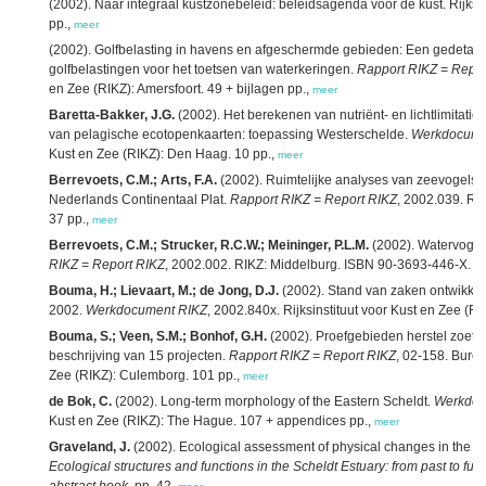
(2002). Naar integraal kustzonebeleid: beleidsagenda voor de kust. Rijksi
pp.,
meer
(2002). Golfbelasting in havens en afgeschermde gebieden: Een gedetail
golfbelastingen voor het toetsen van waterkeringen.
Rapport RIKZ = Repor
en Zee (RIKZ): Amersfoort. 49 + bijlagen pp.,
meer
Baretta-Bakker, J.G.
(2002). Het berekenen van nutriënt- en lichtlimitati
van pelagische ecotopenkaarten: toepassing Westerschelde.
Werkdocume
Kust en Zee (RIKZ): Den Haag. 10 pp.,
meer
Berrevoets, C.M.; Arts, F.A.
(2002). Ruimtelijke analyses van zeevogels: 
Nederlands Continentaal Plat.
Rapport RIKZ = Report RIKZ
, 2002.039. Rij
37 pp.,
meer
Berrevoets, C.M.; Strucker, R.C.W.; Meininger, P.L.M.
(2002). Watervogel
RIKZ = Report RIKZ
, 2002.002. RIKZ: Middelburg. ISBN 90-3693-446-X. 8
Bouma, H.; Lievaart, M.; de Jong, D.J.
(2002). Stand van zaken ontwikkel
2002.
Werkdocument RIKZ
, 2002.840x. Rijksinstituut voor Kust en Zee (RI
Bouma, S.; Veen, S.M.; Bonhof, G.H.
(2002). Proefgebieden herstel zoet-
beschrijving van 15 projecten.
Rapport RIKZ = Report RIKZ
, 02-158. Bure
Zee (RIKZ): Culemborg. 101 pp.,
meer
de Bok, C.
(2002). Long-term morphology of the Eastern Scheldt.
Werkdoc
Kust en Zee (RIKZ): The Hague. 107 + appendices pp.,
meer
Graveland, J.
(2002). Ecological assessment of physical changes in the S
Ecological structures and functions in the Scheldt Estuary: from past to fu