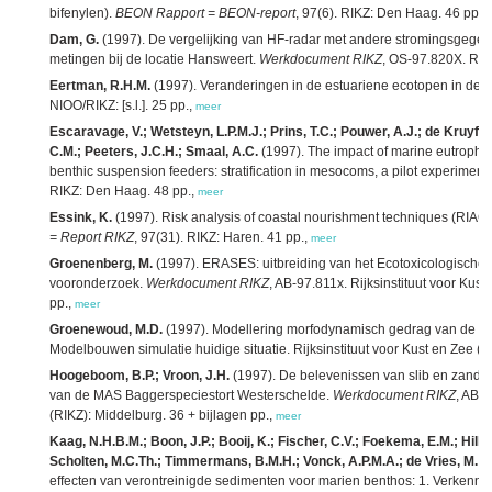
bifenylen).
BEON Rapport = BEON-report
, 97(6). RIKZ: Den Haag. 46 pp.,
Dam, G.
(1997). De vergelijking van HF-radar met andere stromingsgege
metingen bij de locatie Hansweert.
Werkdocument RIKZ
, OS-97.820X. Rijk
Eertman, R.H.M.
(1997). Veranderingen in de estuariene ecotopen in de D
NIOO/RIKZ: [s.l.]. 25 pp.,
meer
Escaravage, V.; Wetsteyn, L.P.M.J.; Prins, T.C.; Pouwer, A.J.; de Kruyff, 
C.M.; Peeters, J.C.H.; Smaal, A.C.
(1997). The impact of marine eutrophi
benthic suspension feeders: stratification in mesocoms, a pilot experiment
RIKZ: Den Haag. 48 pp.,
meer
Essink, K.
(1997). Risk analysis of coastal nourishment techniques (RIACO
= Report RIKZ
, 97(31). RIKZ: Haren. 41 pp.,
meer
Groenenberg, M.
(1997). ERASES: uitbreiding van het Ecotoxicologische
vooronderzoek.
Werkdocument RIKZ
, AB-97.811x. Rijksinstituut voor Kust
pp.,
meer
Groenewoud, M.D.
(1997). Modellering morfodynamisch gedrag van de Dr
Modelbouwen simulatie huidige situatie. Rijksinstituut voor Kust en Zee (RIKZ
Hoogeboom, B.P.; Vroon, J.H.
(1997). De belevenissen van slib en zand n
van de MAS Baggerspeciestort Westerschelde.
Werkdocument RIKZ
, AB-9
(RIKZ): Middelburg. 36 + bijlagen pp.,
meer
Kaag, N.H.B.M.; Boon, J.P.; Booij, K.; Fischer, C.V.; Foekema, E.M.; Hille
Scholten, M.C.Th.; Timmermans, B.M.H.; Vonck, A.P.M.A.; de Vries, M.; 
effecten van verontreinigde sedimenten voor marien benthos: 1. Verkennen