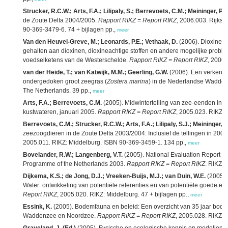
Strucker, R.C.W.; Arts, F.A.; Lilipaly, S.; Berrevoets, C.M.; Meininger, P.L
de Zoute Delta 2004/2005.
Rapport RIKZ = Report RIKZ
, 2006.003. Rijksi
90-369-3479-6. 74 + bijlagen pp.,
meer
Van den Heuvel-Greve, M.; Leonards, P.E.; Vethaak, D.
(2006). Dioxineo
gehalten aan dioxinen, dioxineachtige stoffen en andere mogelijke proble
voedselketens van de Westerschelde.
Rapport RIKZ = Report RIKZ
, 2006.
van der Heide, T.; van Katwijk, M.M.; Geerling, G.W.
(2006). Een verkenn
ondergedoken groot zeegras (
Zostera marina
) in de Nederlandse Waddenze
The Netherlands. 39 pp.,
meer
Arts, F.A.; Berrevoets, C.M.
(2005). Midwintertelling van zee-eenden in
kustwateren, januari 2005.
Rapport RIKZ = Report RIKZ
, 2005.023. RIKZ: 
Berrevoets, C.M.; Strucker, R.C.W.; Arts, F.A.; Lilipaly, S.J.; Meininger, P
zeezoogdieren in de Zoute Delta 2003/2004: Inclusief de tellingen in 200
2005.011. RIKZ: Middelburg. ISBN 90-369-3459-1. 134 pp.,
meer
Bovelander, R.W.; Langenberg, V.T.
(2005). National Evaluation Report o
Programme of the Netherlands 2003.
Rapport RIKZ = Report RIKZ
. RIKZ: 
Dijkema, K.S.; de Jong, D.J.; Vreeken-Buijs, M.J.; van Duin, W.E.
(2005). 
Water: ontwikkeling van potentiële referenties en van potentiële goede e
Report RIKZ
, 2005.020. RIKZ: Middelburg. 47 + bijlagen pp.,
meer
Essink, K.
(2005). Bodemfauna en beleid: Een overzicht van 35 jaar bod
Waddenzee en Noordzee.
Rapport RIKZ = Report RIKZ
, 2005.028. RIKZ: 