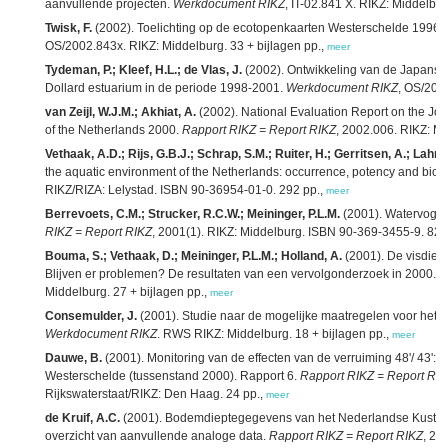
aanvullende projecten.
Werkdocument RIKZ
, IT-02.841 X. RIKZ: Middelbur
Twisk, F.
(2002). Toelichting op de ecotopenkaarten Westerschelde 1996 
OS/2002.843x. RIKZ: Middelburg. 33 + bijlagen pp.,
meer
Tydeman, P.; Kleef, H.L.; de Vlas, J.
(2002). Ontwikkeling van de Japanse 
Dollard estuarium in de periode 1998-2001.
Werkdocument RIKZ
, OS/200
van Zeijl, W.J.M.; Akhiat, A.
(2002). National Evaluation Report on the J
of the Netherlands 2000.
Rapport RIKZ = Report RIKZ
, 2002.006. RIKZ: Mi
Vethaak, A.D.; Rijs, G.B.J.; Schrap, S.M.; Ruiter, H.; Gerritsen, A.; Lahr, 
the aquatic environment of the Netherlands: occurrence, potency and biolo
RIKZ/RIZA: Lelystad. ISBN 90-36954-01-0. 292 pp.,
meer
Berrevoets, C.M.; Strucker, R.C.W.; Meininger, P.L.M.
(2001). Watervogel
RIKZ = Report RIKZ
, 2001(1). RIKZ: Middelburg. ISBN 90-369-3455-9. 82 
Bouma, S.; Vethaak, D.; Meininger, P.L.M.; Holland, A.
(2001). De visdiefk
Blijven er problemen? De resultaten van een vervolgonderzoek in 2000.
R
Middelburg. 27 + bijlagen pp.,
meer
Consemulder, J.
(2001). Studie naar de mogelijke maatregelen voor het b
Werkdocument RIKZ
. RWS RIKZ: Middelburg. 18 + bijlagen pp.,
meer
Dauwe, B.
(2001). Monitoring van de effecten van de verruiming 48'/ 43':
Westerschelde (tussenstand 2000). Rapport 6.
Rapport RIKZ = Report RI
Rijkswaterstaat/RIKZ: Den Haag. 24 pp.,
meer
de Kruif, A.C.
(2001). Bodemdieptegegevens van het Nederlandse Kustsys
overzicht van aanvullende analoge data.
Rapport RIKZ = Report RIKZ
, 20