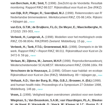
van Berchum, A.M.; Smit, T.
(1998). ZeeZicht op de Voordelta: Resultaten
monitoring: Rapport RIKZ-98.027. Rijksinstituut voor Kust en Zee (RIKZ): 
van Dijk, R.P.; Plieger, R.; Soerdjbali, M.J.
(1998). Rekenroosters van RWS
Nederlandse binnenwateren.
Werkdocument RIKZ
, OS-98.140x. Rijksinst
+ bijlagen pp.,
meer
van Eck, G.T.M.; de Bruijkere, F.L.G.; De Meyer, E.; Maeckelberghe, H.
(
17(102)
: 293-303,
meer
Verbeek, H.; Langerak, A.
(1998). Modellen voor het morfologisch onder
RIKZ
, OS-98.804x. RIKZ/RWS Zeeland: Middelburg. 15 pp.,
meer
Verbeek, H.; Tank, F.T.G.; Groenewoud, M.D.
(1998). Drempels in de Wes
werk.
Rapport RIKZ = Report RIKZ
, 98.011. Rijksinstituut voor Kust en Ze
3472-9. 59 pp.,
meer
Verlaan, M.; Zijlema, M.; Jansen, M.H.P.
(1998). Reproductienauwkeurighei
Westerscheldemodel SCALWEST.
Werkdocument RIKZ
, OS/98.166x. RIKZ
Verschoore de la Houssaye, J.
(1998). GISsen naar habitat- en ecotopen
Rijksinstituut voor Kust en Zee (RIKZ): Middelburg. 89 + bijlagen pp.,
meer
Vethaak, A.D.; Van der Burg, B.; Rijs, G.B.J.; Brouwer, A. (Ed.)
(1998). En
and human health risks: Proceedings of a Symposium 27 October 1998, T
Middelburg. 146 pp.,
meer
Vroon, J.
(1998). Veiligheid tegen overstromen: pleidooi voor een toekom
Wiegman, S.; Van Beusekom, S.A.M.; van Vlaardingen, P.L.A.; Bleeker, E
H.; de Voogt, P.; Vriezekolk, G.; Vonck, W.; Klamer, H.J.C.; Pastor, D.; E