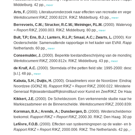
Middelburg. 42 pp.,
meer
Arts, F.
(2000). Literatuuronderzoek naar effecten van recreatie en vegeta
Werkdocument RIKZ
, 2000.822X. RIKZ: Middelburg. 43 pp.,
meer
Berrevoets, C.M.; Strucker, R.C.W.; Meininger, P.L.M.
(2000). Watervogel
= Report RIKZ
, 2000.003. RIKZ: Middelburg. 80 pp.,
meer
Bult, T.P.; Ens, B.J.; Lanters, R.L.P.; Smaal, A.C.; Zwarts, L.
(2000). Korte
Oosterschelde: Samenvattende rapportage in het kader van EVAII.
Rappor
Netherlands. 60 pp.,
meer
Consemulder, J.
(2000). Beperkte toestandbeschrijving van de monding v
Werkdocument RIKZ
, 2000.812x. RIKZ: Middelburg. 43 pp.,
meer
de Kruif, A.C.
(2000). Stormdata of the petten field site: 1995-2000: descr
[s.l.]. 48 pp.,
meer
Kabuta, S.H.; Duijts, H.
(2000). Graadmeters voor de Noordzee: Eindrappo
Noordzee (GONZ III).
Rapport RIKZ = Report RIKZ
, 2000.022. Ministerie v
Generaal Rijkswaterstaat/Rijksinstituut voor Kunst en Zee/RIKZ: De Haag.
Kikkert, J.E.
(2000). De Scheldezoom. Een verkennende studie naar herst
Markiezaatsmeer en de Binnenschelde.
Werkdocument RIKZ
, 2000.839x. 
Kornman, B.A.; Arends, A.; Dunsbergen, D.
(2000). Westerscheldemond 
toekomst.
Rapport RIKZ = Report RIKZ
, 2000.30. RIKZ: Den Haag. 30 pp.,
Lefèvre, F.O.B.
(2000). Effecten van systeemingrepen op de water- en bo
Rapport RIKZ = Report RIKZ
, 2000.006. RIKZ: The Netherlands. 42 pp.,
me