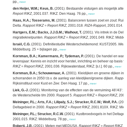
pp.,
meer
den Heijer, W.M.; Keus, B.
(2001). Bestaande vistuigen als mogelijk alter
Report RIKZ
, 2001.037. RIKZ: Den Haag. 76 pp.,
meer
Haas, H.A.; Tosserams, M.
(2001). Balanceren tussen zoet en zout: Ruimte
Delta.
Rapport RIKZ = Report RIKZ
, 2001.018.
RIZA-Rapport
, 2001.014. I
Hartgers, E.M.; Backx, J.J.G.M.; Walhout, T.
(2001). Vis intrek in de Delta
migratieknelpunten.
Rapport RIKZ = Report RIKZ
, 2001.049. RIKZ: Middel
Israël, C.G.
(2001). Definitiestudie Westerscheldemond: KUST2005.
Werk
Middelburg. 25 + bijlagen pp.,
meer
Kornman, B.A.; Kamermans, P.; Tydeman, P.
(2001). De handel en wande
levensjaar: Kennis en inzicht voor herstel, inrichting en beheer op basis v
RIKZ = Report RIKZ
, 2001.036. Rijkswaterstaat, RIKZ: [s.l.]. 60 pp.,
meer
Kornman, B.A.; Schouwenaar, A.
(2001). Kleidijken en groene dijken in 
schorranden in 2050 t.b.v. de aanleg van kleidijken/groene dijken.
Rapport
Rijksinstituut voor Kust en Zee: Den Haag. 17 pp.,
meer
Liek, G.-J.
(2001). Monitoring van de effecten van de verruiming 48’/43’: B
de Westerschelde t/m 2000. Rapport 5.
Rapport RIKZ = Report RIKZ
, 2001
Meininger, P.L.; Arts, F.A.; Lilipaly, S.J.; Strucker, R.C.W.; Wolf, P.A.
(2001
Deltagebied in 2000.
Rapport RIKZ = Report RIKZ
, 2001.810X. RIKZ: Midd
Meininger, P.L.; Strucker, R.C.W.
(2001). Kustbroedvogels in het Deltageb
2001.015. RIKZ: Middelburg. 78 pp.,
meer
Roberti, J.R.
(2001). Meten met MEDUSA.
Rapport RIKZ = Report RIKZ
, 