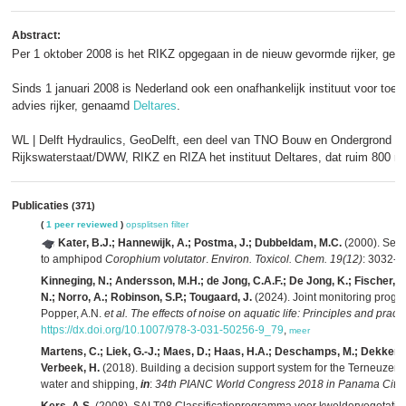
Abstract:
Per 1 oktober 2008 is het RIKZ opgegaan in de nieuw gevormde rijker, g
Sinds 1 januari 2008 is Nederland ook een onafhankelijk instituut voor toe
advies rijker, genaamd
Deltares
.
WL | Delft Hydraulics, GeoDelft, een deel van TNO Bouw en Ondergrond 
Rijkswaterstaat/DWW, RIKZ en RIZA het instituut Deltares, dat ruim 800 m
Publicaties
(371)
(
1 peer reviewed
)
opsplitsen
filter
Kater, B.J.; Hannewijk, A.; Postma, J.; Dubbeldam, M.C.
(2000). Seas
to amphipod
Corophium volutator
.
Environ. Toxicol. Chem. 19(12)
: 3032-3
Kinneging, N.; Andersson, M.H.; de Jong, C.A.F.; De Jong, K.; Fischer, 
N.; Norro, A.; Robinson, S.P.; Tougaard, J.
(2024). Joint monitoring progr
Popper, A.N.
et al.
The effects of noise on aquatic life: Principles and pract
https://dx.doi.org/10.1007/978-3-031-50256-9_79
,
meer
Martens, C.; Liek, G.-J.; Maes, D.; Haas, H.A.; Deschamps, M.; Dekker, L
Verbeek, H.
(2018). Building a decision support system for the Terneuzen
water and shipping,
in
:
34th PIANC World Congress 2018 in Panama City, 