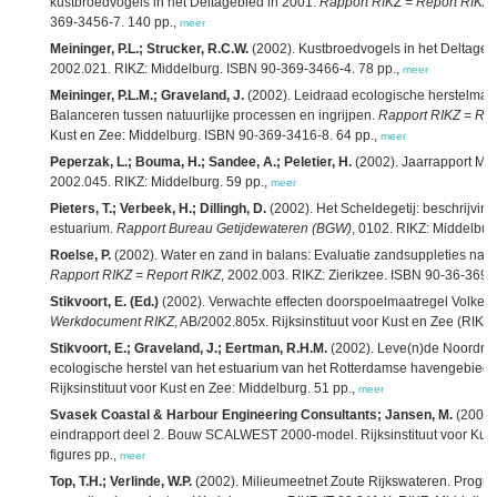
kustbroedvogels in het Deltagebied in 2001.
Rapport RIKZ = Report RIKZ
,
369-3456-7. 140 pp.,
meer
Meininger, P.L.; Strucker, R.C.W.
(2002). Kustbroedvogels in het Deltageb
2002.021. RIKZ: Middelburg. ISBN 90-369-3466-4. 78 pp.,
meer
Meininger, P.L.M.; Graveland, J.
(2002). Leidraad ecologische herstelmaa
Balanceren tussen natuurlijke processen en ingrijpen.
Rapport RIKZ = Rep
Kust en Zee: Middelburg. ISBN 90-369-3416-8. 64 pp.,
meer
Peperzak, L.; Bouma, H.; Sandee, A.; Peletier, H.
(2002). Jaarrapport Mo
2002.045. RIKZ: Middelburg. 59 pp.,
meer
Pieters, T.; Verbeek, H.; Dillingh, D.
(2002). Het Scheldegetij: beschrijving
estuarium.
Rapport Bureau Getijdewateren (BGW)
, 0102. RIKZ: Middelbur
Roelse, P.
(2002). Water en zand in balans: Evaluatie zandsuppleties na
Rapport RIKZ = Report RIKZ
, 2002.003. RIKZ: Zierikzee. ISBN 90-36-369-
Stikvoort, E. (Ed.)
(2002). Verwachte effecten doorspoelmaatregel Volke
Werkdocument RIKZ
, AB/2002.805x. Rijksinstituut voor Kust en Zee (RIKZ)
Stikvoort, E.; Graveland, J.; Eertman, R.H.M.
(2002). Leve(n)de Noordran
ecologische herstel van het estuarium van het Rotterdamse havengebied.
Rijksinstituut voor Kust en Zee: Middelburg. 51 pp.,
meer
Svasek Coastal & Harbour Engineering Consultants; Jansen, M.
(2002)
eindrapport deel 2. Bouw SCALWEST 2000-model. Rijksinstituut voor Kust 
figures pp.,
meer
Top, T.H.; Verlinde, W.P.
(2002). Milieumeetnet Zoute Rijkswateren. Prog