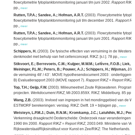
flowcytometrie fytoplanktonmonitoring januari t/m juni 2002.
Rapport RIKZ 
pp.,
meer
Rutten, T.P.A.; Sandee, A.; Hofman, A.R.T.
(2003). Flowcytometrie fytopla
flowcytometrie fytoplanktonmonitoring juli t/m december 2001.
Rapport RI
pp.,
meer
Rutten, T.P.A.; Sandee, A.; Hofman, A.R.T.
(2003). Flowcytometrie fytopla
flowcytometrie fytoplanktonmonitoring januari t/m juni 2001.
Rapport RIKZ 
pp.,
meer
Schippers, H.
(2003). De fysische effecten van verruiming in de Westersc
denkmodel met behulp van het cellenconcept. RIKZ: [s.l.]. 78 pp.,
meer
Stikvoort, E.; Berrevoets, C.M.; Kuijper, M.W.M.; Lefèvre, F.O.B.; Liek, G
Meininger, P.L.M.; Peters, B.; Pouwer, A.J.; Schippers, H.; Wijsman, J.W.
de verruiming 48' / 43' : MOVE hypothesendocument 2003 : onderliggende 
B) Evaluatierapport 2003 (MOVE rapport 7).
Rapport RIKZ = Report RIKZ
,
Top, T.H.; Geijp, F.W.
(2003). Milieumeetnet Zoute Rijkswateren. Program
projecten.
Werkdocument RIKZ
, MI-2003.859X. RIKZ: Middelburg. 85 pp.,
Wang, Z.B.
(2003). Invloed van ingrepen in het mondinggebied van de We
ESTMORF berekeningen: verslag. RIKZ: Delft. 19 + bijlagen pp.,
meer
Wetsteyn, L.P.M.J.; Duin, R.N.M.; Kromkamp, J.C.; Latuhihin, M.J.; Peene,
Verkenning draagkracht Oosterschelde: Onderzoek naar veranderingen en 
1990 t/m 2000.
Rapport RIKZ = Report RIKZ
, 2003.049. Ministerie van Ver
Rijkswaterstaat/Rijksinstituut voor Kunst en Zee/RIKZ: The Netherlands. 1