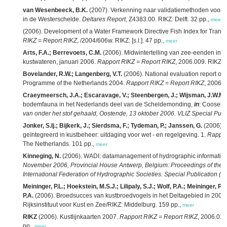
van Wesenbeeck, B.K.
(2007). Verkenning naar validatiemethoden voor h
in de Westerschelde.
Deltares Report
, Z4383.00. RIKZ: Delft. 32 pp.,
meer
(2006). Development of a Water Framework Directive Fish Index for Transi
RIKZ = Report RIKZ
, /2004/606w. RIKZ: [s.l.]. 47 pp.,
meer
Arts, F.A.; Berrevoets, C.M.
(2006). Midwintertelling van zee-eenden in
kustwateren, januari 2006.
Rapport RIKZ = Report RIKZ
, 2006.009. RIKZ: 
Bovelander, R.W.; Langenberg, V.T.
(2006). National evaluation report on
Programme of the Netherlands 2004.
Rapport RIKZ = Report RIKZ
, 2006.0
Craeymeersch, J.A.; Escaravage, V.; Steenbergen, J.; Wijsman, J.W.M.; 
bodemfauna in het Nederlands deel van de Scheldemonding,
in
: Coosen,
van onder het stof gehaald, Oostende, 13 oktober 2006. VLIZ Special Publi
Jonker, S.Ij.; Bijkerk, J.; Sierdsma, F.; Tydeman, P.; Janssen, G.
(2006). 
geïntegreerd in kustbeheer: uitdaging voor wet - en regelgeving. 1.
Rappor
The Netherlands. 101 pp.,
meer
Kinneging, N.
(2006). WADI: datamanagement of hydrographic informatio
November 2006, Provincial House Antwerp, Belgium: Proceedings of the 15
International Federation of Hydrographic Societies. Special Publication (H
Meininger, P.L.; Hoekstein, M.S.J.; Lilipaly, S.J.; Wolf, P.A.; Meininger, P.L.
P.A.
(2006). Broedsucces van kustbroedvogels in het Deltagebied in 2005
Rijksinstituut voor Kust en Zee/RIKZ: Middelburg. 159 pp.,
meer
RIKZ
(2006). Kustlijnkaarten 2007.
Rapport RIKZ = Report RIKZ
, 2006.019
pp.,
meer