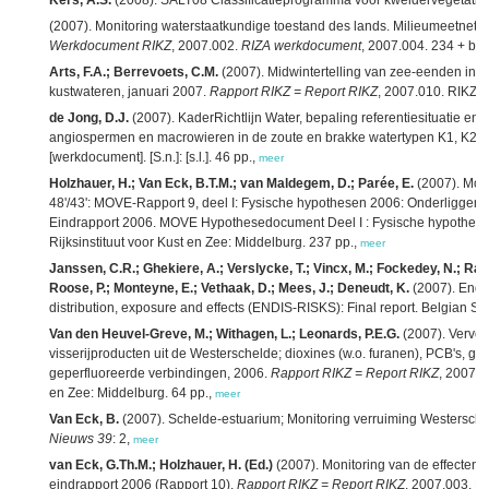
Kers, A.S.
(2008). SALT08 Classificatieprogramma voor kweldervegetaties. R
(2007). Monitoring waterstaatkundige toestand des lands. Milieumeetnet r
Werkdocument RIKZ
, 2007.002.
RIZA werkdocument
, 2007.004. 234 + bij
Arts, F.A.; Berrevoets, C.M.
(2007). Midwintertelling van zee-eenden in
kustwateren, januari 2007.
Rapport RIKZ = Report RIKZ
, 2007.010. RIKZ: 
de Jong, D.J.
(2007). KaderRichtlijn Water, bepaling referentiesituatie en
angiospermen en macrowieren in de zoute en brakke watertypen K1, K2, K
[werkdocument]. [S.n.]: [s.l.]. 46 pp.,
meer
Holzhauer, H.; Van Eck, B.T.M.; van Maldegem, D.; Parée, E.
(2007). Moni
48'/43': MOVE-Rapport 9, deel I: Fysische hypothesen 2006: Onderliggen
Eindrapport 2006. MOVE Hypothesedocument Deel I : Fysische hypothes
Rijksinstituut voor Kust en Zee: Middelburg. 237 pp.,
meer
Janssen, C.R.; Ghekiere, A.; Verslycke, T.; Vincx, M.; Fockedey, N.; Ra
Roose, P.; Monteyne, E.; Vethaak, D.; Mees, J.; Deneudt, K.
(2007). Endoc
distribution, exposure and effects (ENDIS-RISKS): Final report. Belgian Sc
Van den Heuvel-Greve, M.; Withagen, L.; Leonards, P.E.G.
(2007). Vervol
visserijproducten uit de Westerschelde; dioxines (w.o. furanen), PCB's, 
geperfluoreerde verbindingen, 2006.
Rapport RIKZ = Report RIKZ
, 2007.0
en Zee: Middelburg. 64 pp.,
meer
Van Eck, B.
(2007). Schelde-estuarium; Monitoring verruiming Westerschel
Nieuws 39
: 2,
meer
van Eck, G.Th.M.; Holzhauer, H. (Ed.)
(2007). Monitoring van de effecten 
eindrapport 2006 (Rapport 10).
Rapport RIKZ = Report RIKZ
, 2007.003. R