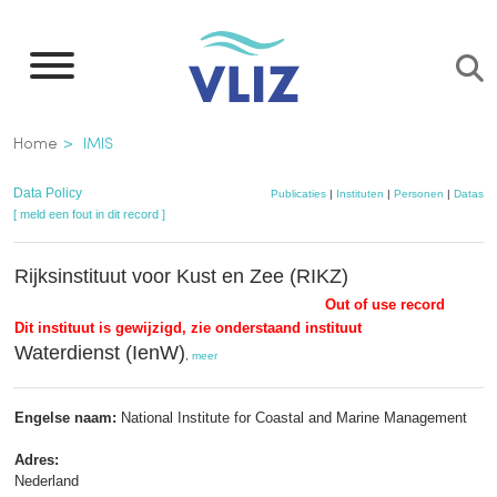
Overslaan
en
naar
de
Kruimelpad
Home
IMIS
inhoud
gaan
Data Policy
Publicaties
|
Instituten
|
Personen
|
Dataset
[ meld een fout in dit record ]
Rijksinstituut voor Kust en Zee (RIKZ)
Out of use record
Dit instituut is gewijzigd, zie onderstaand instituut
Waterdienst (IenW)
,
meer
Engelse naam:
National Institute for Coastal and Marine Management
Adres:
Nederland