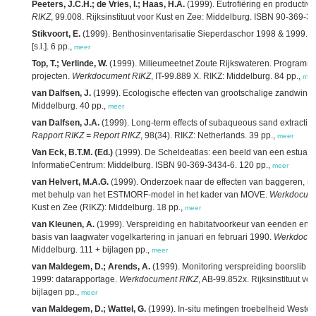
Peeters, J.C.H.; de Vries, I.; Haas, H.A.
(1999). Eutrofiëring en productivi
RIKZ
, 99.008. Rijksinstituut voor Kust en Zee: Middelburg. ISBN 90-369-3
Stikvoort, E.
(1999). Benthosinventarisatie Sieperdaschor 1998 & 1999.
W
[s.l.]. 6 pp.,
meer
Top, T.; Verlinde, W.
(1999). Milieumeetnet Zoute Rijkswateren. Program
projecten.
Werkdocument RIKZ
, IT-99.889 X. RIKZ: Middelburg. 84 pp.,
mee
van Dalfsen, J.
(1999). Ecologische effecten van grootschalige zandwinning
Middelburg. 40 pp.,
meer
van Dalfsen, J.A.
(1999). Long-term effects of subaqueous sand extraction n
Rapport RIKZ = Report RIKZ
, 98(34). RIKZ: Netherlands. 39 pp.,
meer
Van Eck, B.T.M. (Ed.)
(1999). De Scheldeatlas: een beeld van een estuariu
InformatieCentrum: Middelburg. ISBN 90-369-3434-6. 120 pp.,
meer
van Helvert, M.A.G.
(1999). Onderzoek naar de effecten van baggeren, st
met behulp van het ESTMORF-model in het kader van MOVE.
Werkdocume
Kust en Zee (RIKZ): Middelburg. 18 pp.,
meer
van Kleunen, A.
(1999). Verspreiding en habitatvoorkeur van eenden en st
basis van laagwater vogelkartering in januari en februari 1990.
Werkdocum
Middelburg. 111 + bijlagen pp.,
meer
van Maldegem, D.; Arends, A.
(1999). Monitoring verspreiding boorslib i
1999: datarapportage.
Werkdocument RIKZ
, AB-99.852x. Rijksinstituut vo
bijlagen pp.,
meer
van Maldegem, D.; Wattel, G.
(1999). In-situ metingen troebelheid Wester