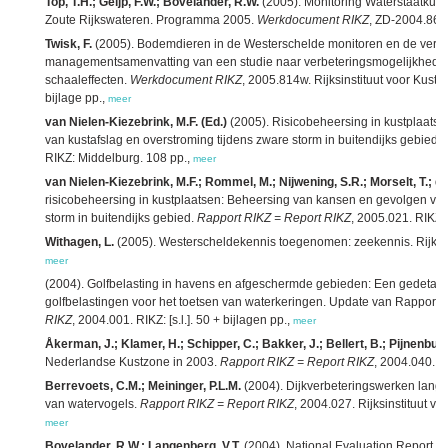
Top, T.H.; Geijp, F.W.; Bovelander, R.W.
(2005). Monitoring Waterstaatkun
Zoute Rijkswateren. Programma 2005.
Werkdocument RIKZ
, ZD-2004.861
Twisk, F.
(2005). Bodemdieren in de Westerschelde monitoren en de versp
managementsamenvatting van een studie naar verbeteringsmogelijkheden
schaaleffecten.
Werkdocument RIKZ
, 2005.814w. Rijksinstituut voor Kust 
bijlage pp.,
meer
van Nielen-Kiezebrink, M.F. (Ed.)
(2005). Risicobeheersing in kustplaats
van kustafslag en overstroming tijdens zware storm in buitendijks gebied.
RIKZ: Middelburg. 108 pp.,
meer
van Nielen-Kiezebrink, M.F.; Rommel, M.; Nijwening, S.R.; Morselt, T.; de
risicobeheersing in kustplaatsen: Beheersing van kansen en gevolgen van
storm in buitendijks gebied.
Rapport RIKZ = Report RIKZ
, 2005.021. RIKZ:
Withagen, L.
(2005). Westerscheldekennis toegenomen: zeekennis. Rijksins
meer
(2004). Golfbelasting in havens en afgeschermde gebieden: Een gedetail
golfbelastingen voor het toetsen van waterkeringen. Update van Rapport
RIKZ
, 2004.001. RIKZ: [s.l.]. 50 + bijlagen pp.,
meer
Åkerman, J.; Klamer, H.; Schipper, C.; Bakker, J.; Bellert, B.; Pijnenburg
Nederlandse Kustzone in 2003.
Rapport RIKZ = Report RIKZ
, 2004.040. R
Berrevoets, C.M.; Meininger, P.L.M.
(2004). Dijkverbeteringswerken lang
van watervogels.
Rapport RIKZ = Report RIKZ
, 2004.027. Rijksinstituut vo
meer
Bovelander, R.W.; Langenberg, V.T.
(2004). National Evaluation Report o