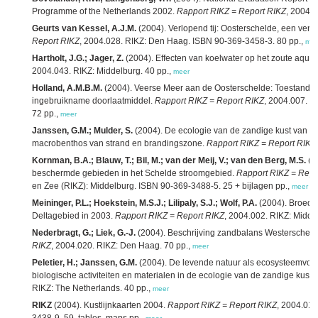
Programme of the Netherlands 2002.
Rapport RIKZ = Report RIKZ
, 2004.0
Geurts van Kessel, A.J.M.
(2004). Verlopend tij: Oosterschelde, een ve
Report RIKZ
, 2004.028. RIKZ: Den Haag. ISBN 90-369-3458-3. 80 pp.,
mee
Hartholt, J.G.; Jager, Z.
(2004). Effecten van koelwater op het zoute aquat
2004.043. RIKZ: Middelburg. 40 pp.,
meer
Holland, A.M.B.M.
(2004). Veerse Meer aan de Oosterschelde: Toestand 
ingebruikname doorlaatmiddel.
Rapport RIKZ = Report RIKZ
, 2004.007. Ri
72 pp.,
meer
Janssen, G.M.; Mulder, S.
(2004). De ecologie van de zandige kust van Ne
macrobenthos van strand en brandingszone.
Rapport RIKZ = Report RIKZ
Kornman, B.A.; Blauw, T.; Bil, M.; van der Meij, V.; van den Berg, M.S.
(2
beschermde gebieden in het Schelde stroomgebied.
Rapport RIKZ = Repo
en Zee (RIKZ): Middelburg. ISBN 90-369-3488-5. 25 + bijlagen pp.,
meer
Meininger, P.L.; Hoekstein, M.S.J.; Lilipaly, S.J.; Wolf, P.A.
(2004). Broeds
Deltagebied in 2003.
Rapport RIKZ = Report RIKZ
, 2004.002. RIKZ: Midde
Nederbragt, G.; Liek, G.-J.
(2004). Beschrijving zandbalans Westerschel
RIKZ
, 2004.020. RIKZ: Den Haag. 70 pp.,
meer
Peletier, H.; Janssen, G.M.
(2004). De levende natuur als ecosysteemvorm
biologische activiteiten en materialen in de ecologie van de zandige kust.
RIKZ: The Netherlands. 40 pp.,
meer
RIKZ
(2004). Kustlijnkaarten 2004.
Rapport RIKZ = Report RIKZ
, 2004.012