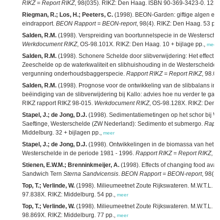
RIKZ = Report RIKZ
, 98(035). RIKZ: Den Haag. ISBN 90-369-3423-0. 123 
Riegman, R.; Los, H.; Peeters, C.
(1998). BEON-Garden: giftige algen en d
eindrapport.
BEON Rapport = BEON-report
, 98(4). RIKZ: Den Haag. 53 pp
Salden, R.M.
(1998). Verspreiding van boortunnelspecie in de Westerscheld
Werkdocument RIKZ
, OS-98.101X. RIKZ: Den Haag. 10 + bijlage pp.,
meer
Salden, R.M.
(1998). Schonere Schelde door slibverwijdering: Het effect v
Zeeschelde op de waterkwaliteit en slibhuishouding in de Westerschelde:
vergunning onderhoudsbaggerspecie.
Rapport RIKZ = Report RIKZ
, 98.0
Salden, R.M.
(1998). Prognose voor de ontwikkeling van de slibbalans in
beëindiging van de slibverwijdering bij Kallo: advies hoe nu verder te gaan
RIKZ rapport RIKZ 98-015.
Werkdocument RIKZ
, OS-98.128X. RIKZ: Den H
Stapel, J.; de Jong, D.J.
(1998). Sedimentatiemetingen op het schor bij 
Saeftinge, Westerschelde (ZW Nederland): Sedimento et submergo.
Rappo
Middelburg. 32 + bijlagen pp.,
meer
Stapel, J.; de Jong, D.J.
(1998). Ontwikkelingen in de biomassa van het m
Westerschelde in de periode 1981 - 1996.
Rapport RIKZ = Report RIKZ
, 9
Stienen, E.W.M.; Brenninkmeijer, A.
(1998). Effects of changing food avail
Sandwich Tern
Sterna Sandvicensis
.
BEON Rapport = BEON-report
, 98(3
Top, T.; Verlinde, W.
(1998). Milieumeetnet Zoute Rijkswateren. M.W.T.L. P
97.838X. RIKZ: Middelburg. 54 pp.,
meer
Top, T.; Verlinde, W.
(1998). Milieumeetnet Zoute Rijkswateren. M.W.T.L. P
98.869X. RIKZ: Middelburg. 77 pp.,
meer