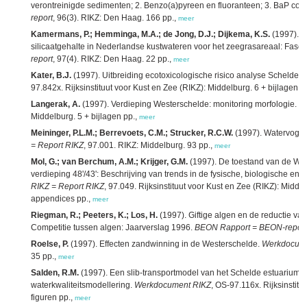
verontreinigde sedimenten; 2. Benzo(a)pyreen en fluoranteen; 3. BaP con
report
, 96(3). RIKZ: Den Haag. 166 pp.,
meer
Kamermans, P.; Hemminga, M.A.; de Jong, D.J.; Dijkema, K.S.
(1997). D
silicaatgehalte in Nederlandse kustwateren voor het zeegrasareaal: Fase
report
, 97(4). RIKZ: Den Haag. 22 pp.,
meer
Kater, B.J.
(1997). Uitbreiding ecotoxicologische risico analyse Schelde-
97.842x. Rijksinstituut voor Kust en Zee (RIKZ): Middelburg. 6 + bijlagen +
Langerak, A.
(1997). Verdieping Westerschelde: monitoring morfologie.
W
Middelburg. 5 + bijlagen pp.,
meer
Meininger, P.L.M.; Berrevoets, C.M.; Strucker, R.C.W.
(1997). Watervogel
= Report RIKZ
, 97.001. RIKZ: Middelburg. 93 pp.,
meer
Mol, G.; van Berchum, A.M.; Krijger, G.M.
(1997). De toestand van de Wes
verdieping 48'/43': Beschrijving van trends in de fysische, biologische en
RIKZ = Report RIKZ
, 97.049. Rijksinstituut voor Kust en Zee (RIKZ): Midd
appendices pp.,
meer
Riegman, R.; Peeters, K.; Los, H.
(1997). Giftige algen en de reductie v
Competitie tussen algen: Jaarverslag 1996.
BEON Rapport = BEON-report
Roelse, P.
(1997). Effecten zandwinning in de Westerschelde.
Werkdocume
35 pp.,
meer
Salden, R.M.
(1997). Een slib-transportmodel van het Schelde estuarium 
waterkwaliteitsmodellering.
Werkdocument RIKZ
, OS-97.116x. Rijksinstit
figuren pp.,
meer