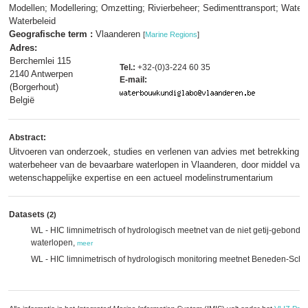
Modellen; Modellering; Omzetting; Rivierbeheer; Sedimenttransport; Water
Waterbeleid
Geografische term :
Vlaanderen
[
Marine Regions
]
Adres:
Berchemlei 115
Tel.:
+32-(0)3-224 60 35
2140 Antwerpen
E-mail:
(Borgerhout)
België
Abstract:
Uitvoeren van onderzoek, studies en verlenen van advies met betrekking tot
waterbeheer van de bevaarbare waterlopen in Vlaanderen, door middel van 
wetenschappelijke expertise en een actueel modelinstrumentarium
Datasets
(2)
WL - HIC limnimetrisch of hydrologisch meetnet van de niet getij-gebond
waterlopen,
meer
WL - HIC limnimetrisch of hydrologisch monitoring meetnet Beneden-Sch