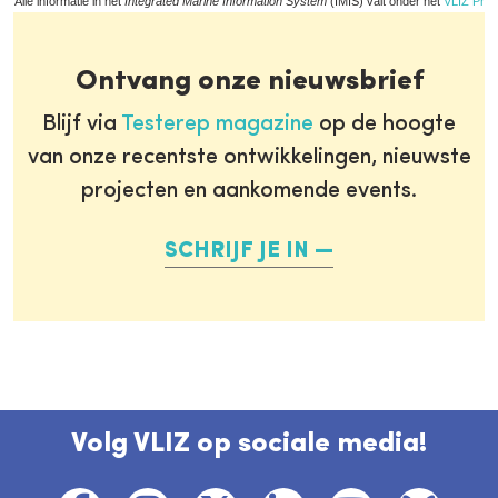
Alle informatie in het
Integrated Marine Information System
(IMIS) valt onder het
VLIZ Priv
Ontvang onze nieuwsbrief
Blijf via
Testerep magazine
op de hoogte
van onze recentste ontwikkelingen, nieuwste
projecten en aankomende events.
SCHRIJF JE IN
Volg VLIZ op sociale media!