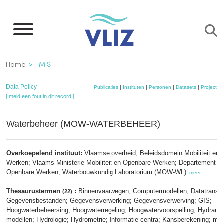
Overslaan
en
naar
de
Kruimelpad
Home
IMIS
inhoud
gaan
Data Policy
Publicaties
|
Instituten
|
Personen
|
Datasets
|
Projecten
[ meld een fout in dit record ]
Waterbeheer (MOW-WATERBEHEER)
Overkoepelend instituut:
Vlaamse overheid; Beleidsdomein Mobiliteit en
Werken; Vlaams Ministerie Mobiliteit en Openbare Werken; Departement Mob
Openbare Werken; Waterbouwkundig Laboratorium (MOW-WL)
,
meer
Thesaurustermen
:
Binnenvaarwegen; Computermodellen; Datatransm
(22)
Gegevensbestanden; Gegevensverwerking; Gegevensverwerving; GIS;
Hoogwaterbeheersing; Hoogwaterregeling; Hoogwatervoorspelling; Hydrauli
modellen; Hydrologie; Hydrometrie; Informatie centra; Kansberekening; me