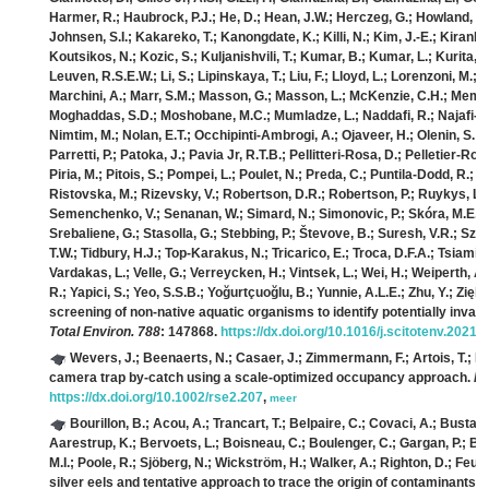
Harmer, R.; Haubrock, P.J.; He, D.; Hean, J.W.; Herczeg, G.; Howland, K.L
Johnsen, S.I.; Kakareko, T.; Kanongdate, K.; Killi, N.; Kim, J.-E.; Kiran
Koutsikos, N.; Kozic, S.; Kuljanishvili, T.; Kumar, B.; Kumar, L.; Kurita, Y.
Leuven, R.S.E.W.; Li, S.; Lipinskaya, T.; Liu, F.; Lloyd, L.; Lorenzoni, M.
Marchini, A.; Marr, S.M.; Masson, G.; Masson, L.; McKenzie, C.H.; Meme
Moghaddas, S.D.; Moshobane, M.C.; Mumladze, L.; Naddafi, R.; Najafi-Majd
Nimtim, M.; Nolan, E.T.; Occhipinti-Ambrogi, A.; Ojaveer, H.; Olenin, S.;
Parretti, P.; Patoka, J.; Pavia Jr, R.T.B.; Pellitteri-Rosa, D.; Pelletier-R
Piria, M.; Pitois, S.; Pompei, L.; Poulet, N.; Preda, C.; Puntila-Dodd, R.;
Ristovska, M.; Rizevsky, V.; Robertson, D.R.; Robertson, P.; Ruykys, L.; 
Semenchenko, V.; Senanan, W.; Simard, N.; Simonovic, P.; Skóra, M.E.; Sl
Srebaliene, G.; Stasolla, G.; Stebbing, P.; Števove, B.; Suresh, V.R.; Szajb
T.W.; Tidbury, H.J.; Top-Karakus, N.; Tricarico, E.; Troca, D.F.A.; Tsiamis
Vardakas, L.; Velle, G.; Verreycken, H.; Vintsek, L.; Wei, H.; Weiperth, A.
R.; Yapici, S.; Yeo, S.S.B.; Yoğurtçuoğlu, B.; Yunnie, A.L.E.; Zhu, Y.; Zięba
screening of non-native aquatic organisms to identify potentially invas
Total Environ. 788
: 147868.
https://dx.doi.org/10.1016/j.scitotenv.2021
Wevers, J.; Beenaerts, N.; Casaer, J.; Zimmermann, F.; Artois, T.; Fa
camera trap by‐catch using a scale‐optimized occupancy approach.
Re
https://dx.doi.org/10.1002/rse2.207
,
meer
Bourillon, B.; Acou, A.; Trancart, T.; Belpaire, C.; Covaci, A.; Bustama
Aarestrup, K.; Bervoets, L.; Boisneau, C.; Boulenger, C.; Gargan, P.; B
M.I.; Poole, R.; Sjöberg, N.; Wickström, H.; Walker, A.; Righton, D.; Feun
silver eels and tentative approach to trace the origin of contaminants