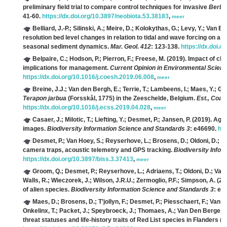
preliminary field trial to compare control techniques for invasive
Berber
41-60.
https://dx.doi.org/10.3897/neobiota.53.38183
,
meer
Belliard, J.-P.; Silinski, A.; Meire, D.; Kolokythas, G.; Levy, Y.; Va
resolution bed level changes in relation to tidal and wave forcing on a na
seasonal sediment dynamics.
Mar. Geol. 412
: 123-138.
https://dx.doi.
Belpaire, C.; Hodson, P.; Pierron, F.; Freese, M.
(2019). Impact of che
implications for management.
Current Opinion in Environmental Scienc
https://dx.doi.org/10.1016/j.coesh.2019.06.008
,
meer
Breine, J.J.; Van den Bergh, E.; Terrie, T.; Lambeens, I.; Maes, Y.; Ga
Terapon jarbua
(Forsskål, 1775) in the Zeeschelde, Belgium.
Est., Coast
https://dx.doi.org/10.1016/j.ecss.2019.04.028
,
meer
Casaer, J.; Milotic, T.; Liefting, Y.; Desmet, P.; Jansen, P.
(2019). Agou
images.
Biodiversity Information Science and Standards 3
: e46690.
htt
Desmet, P.; Van Hoey, S.; Reyserhove, L.; Brosens, D.; Oldoni, D.; Mil
camera traps, acoustic telemetry and GPS tracking.
Biodiversity Info
https://dx.doi.org/10.3897/biss.3.37413
,
meer
Groom, Q.; Desmet, P.; Reyserhove, L.; Adriaens, T.; Oldoni, D.; Va
Walls, R.; Wieczorek, J.; Wilson, J.R.U.; Zermoglio, P.F.; Simpson, A.
(20
of alien species.
Biodiversity Information Science and Standards 3
: e3
Maes, D.; Brosens, D.; T’jollyn, F.; Desmet, P.; Piesschaert, F.; Van 
Onkelinx, T.; Packet, J.; Speybroeck, J.; Thomaes, A.; Van Den Berge, K
threat statuses and life-history traits of Red List species in Flanders (