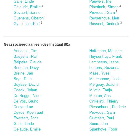
3
Galle, Linde
Pauwels, Ine
3
3
Gelaude, Emilie
Plaetinck, Simon
2
Govaert, Sanne
Provoost, Sam
2
Guenens, Oberon
Reyserhove, Lien
2
3
Gyselings, Ralf
Rosseel, Diederik
Geassocieerd aan een deelinstituut
(52)
Adriaens, Tim
Hoffmann, Maurice
Baeyens, Raf
Huysentruyt, Frank
Belpaire, Claude
Lambeens, Isabel
Bosman, Davy
Lettens, Suzanna
Breine, Jan
Maes, Yves
Brys, Rein
Meiresonne, Linda
Buysse, David
Mergeay, Joachim
Coeck, Johan
Milotic, Tanja
De Regge, Nico
Mouton, Ans
De Vos, Bruno
Onkelinx, Thierry
Denys, Luc
Piesschaert, Frederic
Devos, Koenraad
Provoost, Sam
Everaert, Joris
Quataert, Paul
Galle, Linde
Soors, Jan
Gelaude, Emilie
Spanhove, Toon