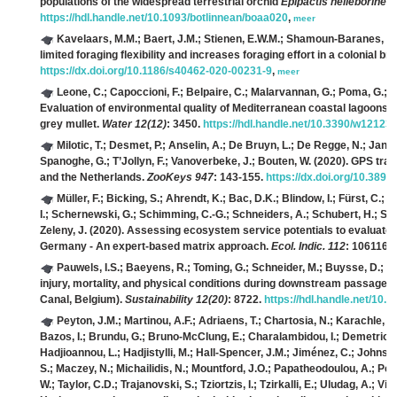
populations of the widespread terrestrial orchid
Epipactis helleborine
.
B
https://hdl.handle.net/10.1093/botlinnean/boaa020
,
meer
Kavelaars, M.M.; Baert, J.M.; Stienen, E.W.M.; Shamoun-Baranes, J.; 
limited foraging flexibility and increases foraging effort in a colonial b
https://dx.doi.org/10.1186/s40462-020-00231-9
,
meer
Leone, C.; Capoccioni, F.; Belpaire, C.; Malarvannan, G.; Poma, G.; Cov
Evaluation of environmental quality of Mediterranean coastal lagoons us
grey mullet.
Water 12(12)
: 3450.
https://hdl.handle.net/10.3390/w12123
Milotic, T.; Desmet, P.; Anselin, A.; De Bruyn, L.; De Regge, N.; Jans
Spanoghe, G.; T’Jollyn, F.; Vanoverbeke, J.; Bouten, W.
(2020). GPS trac
and the Netherlands.
ZooKeys 947
: 143-155.
https://dx.doi.org/10.389
Müller, F.; Bicking, S.; Ahrendt, K.; Bac, D.K.; Blindow, I.; Fürst, C.; 
I.; Schernewski, G.; Schimming, C.-G.; Schneiders, A.; Schubert, H.; Sch
Zeleny, J.
(2020). Assessing ecosystem service potentials to evaluate t
Germany - An expert-based matrix approach.
Ecol. Indic. 112
: 106116.
Pauwels, I.S.; Baeyens, R.; Toming, G.; Schneider, M.; Buysse, D.; Co
injury, mortality, and physical conditions during downstream passage
Canal, Belgium).
Sustainability 12(20)
: 8722.
https://hdl.handle.net/10
Peyton, J.M.; Martinou, A.F.; Adriaens, T.; Chartosia, N.; Karachle, P.
Bazos, I.; Brundu, G.; Bruno-McClung, E.; Charalambidou, I.; Demetriou, M.
Hadjioannou, L.; Hadjistylli, M.; Hall-Spencer, J.M.; Jiménez, C.; Johnsto
S.; Maczey, N.; Michailidis, N.; Mountford, J.O.; Papatheodoulou, A.; Pesc
W.; Taylor, C.D.; Trajanovski, S.; Tziortzis, I.; Tzirkalli, E.; Uludag, A.; V