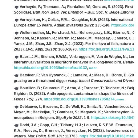
Verheyde, F.; Thomaes, A.; Fiordaliso, W.; Genaux, S.
(2023). First r
Scoliidae).
Bull. Kon. Belg. Ver. Entomol. = Bull. Soc. R. Belge Entomol. 
Verreycken, H.; Collas, F.P.L.; Coughlan, N.E.
(2023). International C
Europe after 15 years.
Aquat. Invasions 18(2)
: 135-140.
https://dx.doi.
Wellenreuther, M.; Ferchaud, A.L.; Beheregaray, L.B.; Bierne, N.; Corr
Johnson, M.; Kassen, R.; Martin, R.; Meek, M.; Mergeay, J.; Merot, C.; Na
Yanez, J.M.; Zhan, J.S.; Zhan, X.J.
(2023). For the love of fish, nature a
2023).
Evol. Appl. 16(10)
: 1663-1670.
https://dx.doi.org/10.1111/eva.136
Baert, J.M.; Stienen, E.W.M.; Verbruggen, F.; Van de Weghe, N.; Lens, 
interannual variation in migratory behavior in a long-lived bird.
Behav. E
https://dx.doi.org/10.1093/beheco/arab132
,
meer
Batsleer, F.; Van Uytvanck, J.; Lamaire, J.; Maes, D.; Bonte, D.
(2022
grazing on a threatened digger wasp.
Insect Conservation and Diversit
Bourillon, B.; Feunteun, E.; Acou, A.; Trancart, T.; Teichert, N.; Belpa
Righton, D.
(2022). Anthropogenic contaminants shape the fitness of t
Fishes 7(5)
: 274.
https://dx.doi.org/10.3390/fishes7050274
,
meer
Deblauwe, I.; Brosens, D.; De Wolf, K.; Smitz, N.; Vanslembrouck, A.; 
Meyer, M.; Backeljau, T.; Gombeer, S.; Meganck, K.; Vanderheyden, A.; Mü
mosquitoes in Belgium.
GigaByte 2022
: 1-9.
https://dx.doi.org/10.46471
Dodd, J.A.; Copp, G.H.; Tidbury, H.J.; Leuven, R.S.E.W.; Feunteun, E.
K.A.; Reeves, D.; Brenner, J.; Verreycken, H.
(2022). Invasiveness risk
waters.
Mar. Pollut. Bull. 181
: 113763.
https://dx.doi.org/10.1016/j.marp