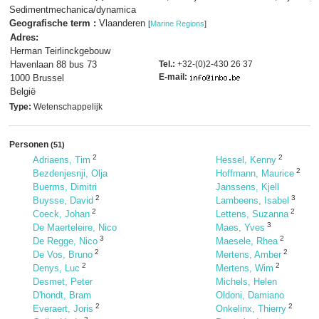
Sedimentmechanica/dynamica
Geografische term :
Vlaanderen
[
Marine Regions
]
Adres:
Herman Teirlinckgebouw
Havenlaan 88 bus 73
Tel.:
+32-(0)2-430 26 37
E-mail:
1000 Brussel
België
Type:
Wetenschappelijk
Personen
(51)
2
2
Adriaens, Tim
Hessel, Kenny
2
Bezdenjesnji, Olja
Hoffmann, Maurice
Buerms, Dimitri
Janssens, Kjell
2
3
Buysse, David
Lambeens, Isabel
2
2
Coeck, Johan
Lettens, Suzanna
3
De Maerteleire, Nico
Maes, Yves
3
2
De Regge, Nico
Maesele, Rhea
2
2
De Vos, Bruno
Mertens, Amber
2
2
Denys, Luc
Mertens, Wim
Desmet, Peter
Michels, Helen
D'hondt, Bram
Oldoni, Damiano
2
2
Everaert, Joris
Onkelinx, Thierry