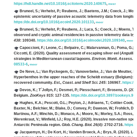
https://hdl.handle.net/10.1016/j.scitotenv.2020.140675
,
meer
Bruneel, S.; Verhelst, P.; Reubens, J.; Baetens, J.M.; Coeck, J.; Moen
epistemic uncertainty of passive acoustic telemetry data from longitu
https://dx.doi.org/10.1016/j.ecoinf.2020.101133
,
meer
Bruneel, S.; Verhelst, P.; Reubens, J.; Luca, S.; Coeck, J.; Moens, T.;
observed and cryptic animal residencies in passive telemetry data b
438
: 109340.
https://dx.doi.org/10.1016/j.ecolmodel.2020.109340
,
meer
Capoccioni, F.; Leone, C.; Belpaire, C.; Malarvannan, G.; Poma, G.; De 
Ciccotti, E.
(2020). Quality assessment of escaping silver eel (
Anguilla 
strategies in Mediterranean coastal lagoons.
Environ. Monit. Assess. 1
08533-6
,
meer
De Neve, L.; Van Ryckegem, G.; Vanoverbeke, J.; Van de Meutter, F.;
Hyperbenthos in the upper reaches of the Scheldt estuary (Belgium): sp
recovered community.
Est., Coast. and Shelf Sci. 245
: 106967.
https://
Devos, K.; T´Jollyn, F.; Desmet, P.; Piesschaert, F.; Brosens, D.
(2020
Belgium.
ZooKeys 915
: 127-135.
https://dx.doi.org/10.3897/zookeys.91
Hughes, K.A.; Pescott, O.L.; Peyton, J.; Adriaens, T.; Cottier-Cook, E.
Baxter, N.; Belchier, M.; Blake, D.; Convey, P.; Dawson, W.; Frohlich, D.
Martinou, A.F.; Minchin, D.; Monaco, A.; Moore, N.; Morley, S.A.; Ross, K.
Werenkraut, V.; Winfield, I.J.; Roy, H.E.
(2020). Invasive non-native speci
Antarctic Peninsula region.
Glob. Chang. Biol. 26(4)
: 2702-2716.
https:/
Jacquemyn, H.; De Kort, H.; Vanden Broeck, A.; Brys, R.
(2020). Low