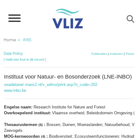
Overslaan
en
naar
de
Kruimelpad
Home
IMIS
inhoud
gaan
Data Policy
Publicaties
|
Instituten
|
Persone
[ meld een fout in dit record ]
Instituut voor Natuur- en Bosonderzoek (LNE-INBO)
seadatanet.maris2.nl/v_edmo/print.asp?n_code=202
www.inbo.be
Engelse naam:
Research Institute for Nature and Forest
Overkoepelend instituut:
Vlaamse overheid; Beleidsdomein Omgeving (L
Thesaurustermen
:
Bossen; Duinen; Moeraslanden; Natuurbehoud; Verv
(6)
Zeevogels
MOG-kernwoorden
:
Biodiversiteit; Ecosysteemfunctioneren; Hydrody
(4)