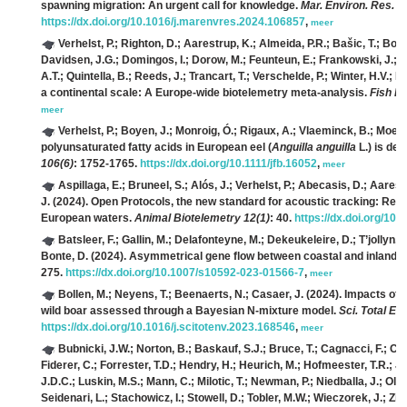
spawning migration: An urgent call for knowledge.
Mar. Environ. Res. 2
https://dx.doi.org/10.1016/j.marenvres.2024.106857
,
meer
Verhelst, P.; Righton, D.; Aarestrup, K.; Almeida, P.R.; Bašic, T.; Bolla
Davidsen, J.G.; Domingos, I.; Dorow, M.; Feunteun, E.; Frankowski, J.; Gri
A.T.; Quintella, B.; Reeds, J.; Trancart, T.; Verschelde, P.; Winter, H.V.; 
a continental scale: A Europe‐wide biotelemetry meta‐analysis.
Fish Fi
meer
Verhelst, P.; Boyen, J.; Monroig, Ó.; Rigaux, A.; Vlaeminck, B.; Moens
polyunsaturated fatty acids in European eel (
Anguilla anguilla
L.) is de
106(6)
: 1752-1765.
https://dx.doi.org/10.1111/jfb.16052
,
meer
Aspillaga, E.; Bruneel, S.; Alós, J.; Verhelst, P.; Abecasis, D.; Aares
J.
(2024). Open Protocols, the new standard for acoustic tracking: Resu
European waters.
Animal Biotelemetry 12(1)
: 40.
https://dx.doi.org/10
Batsleer, F.; Gallin, M.; Delafonteyne, M.; Dekeukeleire, D.; T’jollyn,
Bonte, D.
(2024). Asymmetrical gene flow between coastal and inland d
275.
https://dx.doi.org/10.1007/s10592-023-01566-7
,
meer
Bollen, M.; Neyens, T.; Beenaerts, N.; Casaer, J.
(2024). Impacts of 
wild boar assessed through a Bayesian N-mixture model.
Sci. Total En
https://dx.doi.org/10.1016/j.scitotenv.2023.168546
,
meer
Bubnicki, J.W.; Norton, B.; Baskauf, S.J.; Bruce, T.; Cagnacci, F.; Cas
Fiderer, C.; Forrester, T.D.; Hendry, H.; Heurich, M.; Hofmeester, T.R.; Jans
J.D.C.; Luskin, M.S.; Mann, C.; Milotic, T.; Newman, P.; Niedballa, J.; Oldo
Seidenari, L.; Stachowicz, I.; Stowell, D.; Tobler, M.W.; Wieczorek, J.; 