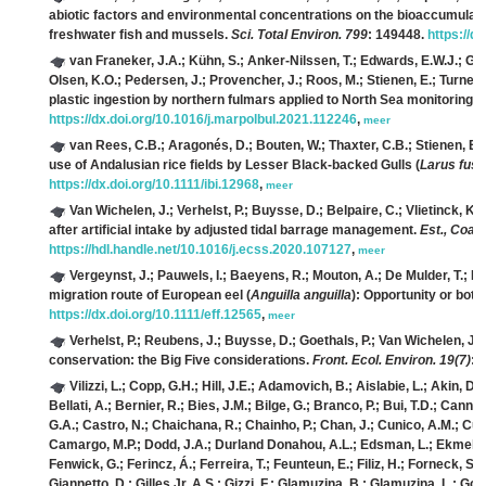
abiotic factors and environmental concentrations on the bioaccumulati
freshwater fish and mussels.
Sci. Total Environ. 799
: 149448.
https://d
van Franeker, J.A.; Kühn, S.; Anker-Nilssen, T.; Edwards, E.W.J.; Galli
Olsen, K.O.; Pedersen, J.; Provencher, J.; Roos, M.; Stienen, E.; Turner
plastic ingestion by northern fulmars applied to North Sea monitoring
https://dx.doi.org/10.1016/j.marpolbul.2021.112246
,
meer
van Rees, C.B.; Aragonés, D.; Bouten, W.; Thaxter, C.B.; Stienen, E.
use of Andalusian rice fields by Lesser Black‐backed Gulls (
Larus fus
https://dx.doi.org/10.1111/ibi.12968
,
meer
Van Wichelen, J.; Verhelst, P.; Buysse, D.; Belpaire, C.; Vlietinck, K.;
after artificial intake by adjusted tidal barrage management.
Est., Coast
https://hdl.handle.net/10.1016/j.ecss.2020.107127
,
meer
Vergeynst, J.; Pauwels, I.; Baeyens, R.; Mouton, A.; De Mulder, T.; No
migration route of European eel (
Anguilla anguilla
): Opportunity or bot
https://dx.doi.org/10.1111/eff.12565
,
meer
Verhelst, P.; Reubens, J.; Buysse, D.; Goethals, P.; Van Wichelen, J.;
conservation: the Big Five considerations.
Front. Ecol. Environ. 19(7)
: 
Vilizzi, L.; Copp, G.H.; Hill, J.E.; Adamovich, B.; Aislabie, L.; Akin, D
Bellati, A.; Bernier, R.; Bies, J.M.; Bilge, G.; Branco, P.; Bui, T.D.; Ca
G.A.; Castro, N.; Chaichana, R.; Chainho, P.; Chan, J.; Cunico, A.M.; Cur
Camargo, M.P.; Dodd, J.A.; Durland Donahou, A.L.; Edsman, L.; Ekmekçi, 
Fenwick, G.; Ferincz, Á.; Ferreira, T.; Feunteun, E.; Filiz, H.; Forneck, 
Giannetto, D.; Gilles Jr, A.S.; Gizzi, F.; Glamuzina, B.; Glamuzina, L.; Gol