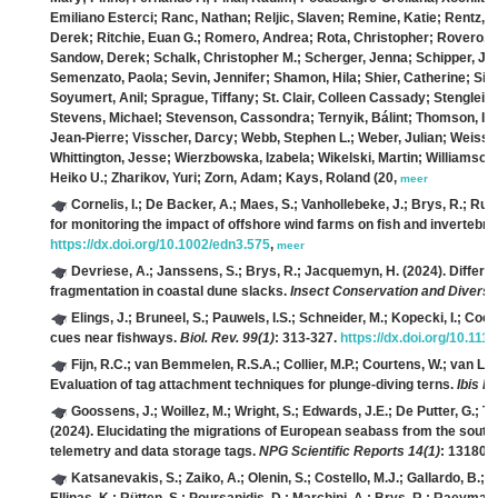
Emiliano Esterci; Ranc, Nathan; Reljic, Slaven; Remine, Katie; Rentz, 
Derek; Ritchie, Euan G.; Romero, Andrea; Rota, Christopher; Rovero, F
Sandow, Derek; Schalk, Christopher M.; Scherger, Jenna; Schipper, Jan
Semenzato, Paola; Sevin, Jennifer; Shamon, Hila; Shier, Catherine; Sil
Soyumert, Anil; Sprague, Tiffany; St. Clair, Colleen Cassady; Stenglein
Stevens, Michael; Stevenson, Cassondra; Ternyik, Bálint; Thomson, Ian;
Jean-Pierre; Visscher, Darcy; Webb, Stephen L.; Weber, Julian; Weiss, K
Whittington, Jesse; Wierzbowska, Izabela; Wikelski, Martin; Williamson
Heiko U.; Zharikov, Yuri; Zorn, Adam; Kays, Roland
(20,
meer
Cornelis, I.; De Backer, A.; Maes, S.; Vanhollebeke, J.; Brys, R.; Rutt
for monitoring the impact of offshore wind farms on fish and inverteb
https://dx.doi.org/10.1002/edn3.575
,
meer
Devriese, A.; Janssens, S.; Brys, R.; Jacquemyn, H.
(2024). Differe
fragmentation in coastal dune slacks.
Insect Conservation and Diversit
Elings, J.; Bruneel, S.; Pauwels, I.S.; Schneider, M.; Kopecki, I.; Coec
cues near fishways.
Biol. Rev. 99(1)
: 313-327.
https://dx.doi.org/10.111
Fijn, R.C.; van Bemmelen, R.S.A.; Collier, M.P.; Courtens, W.; van L
Evaluation of tag attachment techniques for plunge-diving terns.
Ibis E
Goossens, J.; Woillez, M.; Wright, S.; Edwards, J.E.; De Putter, G.; To
(2024). Elucidating the migrations of European seabass from the south
telemetry and data storage tags.
NPG Scientific Reports 14(1)
: 13180.
Katsanevakis, S.; Zaiko, A.; Olenin, S.; Costello, M.J.; Gallardo, B.; T