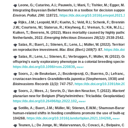
Leone, G.; Catarino, A.I.; Pauwels, I.; Mani, T.; Tishler, M.; Egger, M.;
Integrating Bayesian Belief Networks in a toolbox for decision support 
Environ. Pollut. 296
: 118721.
https://dx.doi.org/10.1016/j.envpol.2021.1
Rijks, J.M.; Leopold, M.F.; Kuehn, S.; Veld, R.I.; Schenk, F.; Brenninkme
J.W.; Courtens, W.; Slaterus, R.; Kleyheeg, E.; Vreman, S.; Kik, M.J.L.;
Kuiken, T.; Beerens, N.
(2022). Mass mortality caused by highly pathoge
Netherlands, 2022.
Emerging Infectious Diseases 28(12)
: 2538-2542.
h
Salas, R.; Baert, J.; Stienen, E.; Lens, L.; Müller, W.
(2022). Territoria
on reproductive investment.
Mar. Biol. (Berl.) 169(7)
: 87.
https://dx.doi
Salas, R.; Lens, L.; Stienen, E.; Verbruggen, F.; Müller, W.
(2022). Gro
offspring's early exploratory phenotype in a colonial breeding species.
https://dx.doi.org/10.1098/rsos.220839
,
meer
Soors, J.; de Beukelaer, J.; Bezdenjesnji, O.; Buerms, D.; Lefranc, C
crustacean invaders
Grandidierella japonica
(Stephensen, 1938) and
N
Bioinvasions Records 11(3)
: 747-757.
https://dx.doi.org/10.3391/bir.202
Soors, J.; Mees, J.; Sevrin, D.; Van den Neucker, T.
(2022).
Marionfyf
planarian new for Belgium (Platyhelminthes: Tricladida: Geoplanidae).
B
https://dx.doi.org/10.26496/bjz.2022.102
,
meer
Sotillo, A.; Baert, J.M.; Müller, W.; Stienen, E.W.M.; Shamoun-Baranes
human-related shifts in feeding conditions promote the use of built-up 
104268.
https://dx.doi.org/10.1016/j.landurbplan.2021.104268
,
meer
Teunen, L.; De Jonge, M.; Malarvannan, G.; Covaci, A.; Belpaire, C.; F