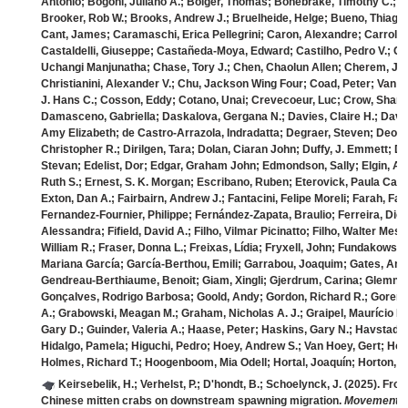
Antonio; Bogoni, Juliano A.; Bolger, Thomas; Bonebrake, Timothy C.; Bo
Brooker, Rob W.; Brooks, Andrew J.; Bruelheide, Helge; Bueno, Thiago
Cant, James; Caramaschi, Erica Pellegrini; Caron, Alexandre; Carroll, 
Castaldelli, Giuseppe; Castañeda‐Moya, Edward; Castilho, Pedro V.; Ce
Uchangi Manjunatha; Chase, Tory J.; Chen, Chaolun Allen; Cherem, Jor
Christianini, Alexander V.; Chu, Jackson Wing Four; Coad, Peter; Van Co
J. Hans C.; Cosson, Eddy; Cotano, Unai; Crevecoeur, Luc; Crow, Shan
Damasceno, Gabriella; Daskalova, Gergana N.; Davies, Claire H.; Davis
Amy Elizabeth; de Castro‐Arrazola, Indradatta; Degraer, Steven; Deona
Christopher R.; Dirilgen, Tara; Dolan, Ciaran John; Duffy, J. Emmett; Du
Stevan; Edelist, Dor; Edgar, Graham John; Edmondson, Sally; Elgin, Ash
Ruth S.; Ernest, S. K. Morgan; Escribano, Ruben; Eterovick, Paula Cabr
Exton, Dan A.; Fairbairn, Andrew J.; Fantacini, Felipe Moreli; Farah, Fab
Fernandez‐Fournier, Philippe; Fernández‐Zapata, Braulio; Ferreira, Diogo
Alessandra; Fifield, David A.; Filho, Vilmar Picinatto; Filho, Walter Mesq
William R.; Fraser, Donna L.; Freixas, Lídia; Fryxell, John; Fundakowski,
Mariana García; García‐Berthou, Emili; Garrabou, Joaquim; Gates, Andrew
Gendreau‐Berthiaume, Benoit; Giam, Xingli; Gjerdrum, Carina; Glemnit
Gonçalves, Rodrigo Barbosa; Goold, Andy; Gordon, Richard R.; Goren,
A.; Grabowski, Meagan M.; Graham, Nicholas A. J.; Graipel, Maurício E
Gary D.; Guinder, Valeria A.; Haase, Peter; Haskins, Gary N.; Havstad,
Hidalgo, Pamela; Higuchi, Pedro; Hoey, Andrew S.; Van Hoey, Gert; Hofga
Holmes, Richard T.; Hoogenboom, Mia Odell; Hortal, Joaquín; Horton, T
Keirsebelik, H.; Verhelst, P.; D'hondt, B.; Schoelynck, J.
(2025). From
Chinese mitten crabs on downstream spawning migration.
Movement E