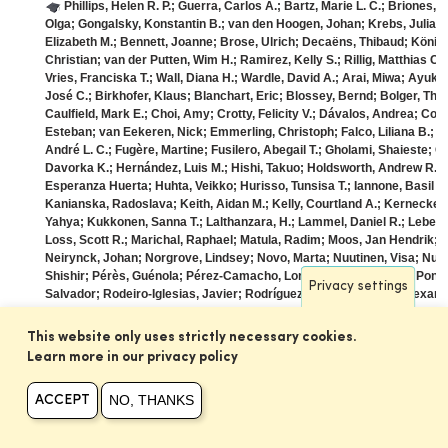
Phillips, Helen R. P.; Guerra, Carlos A.; Bartz, Marie L. C.; Briones,
Olga; Gongalsky, Konstantin B.; van den Hoogen, Johan; Krebs, Julia; 
Elizabeth M.; Bennett, Joanne; Brose, Ulrich; Decaëns, Thibaud; König-
Christian; van der Putten, Wim H.; Ramirez, Kelly S.; Rillig, Matthias C.
Vries, Franciska T.; Wall, Diana H.; Wardle, David A.; Arai, Miwa; Ayuke
José C.; Birkhofer, Klaus; Blanchart, Eric; Blossey, Bernd; Bolger, Th
Caulfield, Mark E.; Choi, Amy; Crotty, Felicity V.; Dávalos, Andrea; Co
Esteban; van Eekeren, Nick; Emmerling, Christoph; Falco, Liliana B.; F
André L. C.; Fugère, Martine; Fusilero, Abegail T.; Gholami, Shaieste; 
Davorka K.; Hernández, Luis M.; Hishi, Takuo; Holdsworth, Andrew R.; 
Esperanza Huerta; Huhta, Veikko; Hurisso, Tunsisa T.; Iannone, Basil 
Kanianska, Radoslava; Keith, Aidan M.; Kelly, Courtland A.; Kernecker
Yahya; Kukkonen, Sanna T.; Lalthanzara, H.; Lammel, Daniel R.; Lebedev, 
Loss, Scott R.; Marichal, Raphael; Matula, Radim; Moos, Jan Hendrik; 
Neirynck, Johan; Norgrove, Lindsey; Novo, Marta; Nuutinen, Visa; Nuzz
Shishir; Pérès, Guénola; Pérez-Camacho, Lorenzo; Piñeiro, Raúl; Pong
Privacy settings
Salvador; Rodeiro-Iglesias, Javier; Rodríguez, Miguel Á.; Roth, Alexa
van Schaik, Loes; Scharenbroch, Bryant C.; Schirrmann, Michael; Schmi
P.; Singh, Jaswinder; Smith, Sandy M.; Steinwandter, Michael; Talavera,
This website only uses strictly necessary cookies.
W.; Vanek, Steven J.; Virto, Iñigo; Wackett, Adrian A.; Warren, Matthew 
Learn more in our privacy policy
Science (Wash.) 366(6464)
: 480-485.
https://dx.doi.org/10.1126/scienc
Reubens, J.; Verhelst, P.; van der Knaap, I; Wydooghe, B.; Milotic, T.
NO, THANKS
ACCEPT
aquatic tracking networks: the permanent Belgian Acoustic Receiver 
https://dx.doi.org/10.1186/s40317-019-0164-8
,
meer