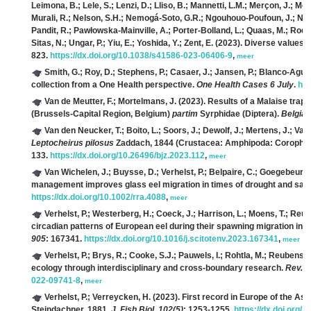
Leimona, B.; Lele, S.; Lenzi, D.; Lliso, B.; Mannetti, L.M.; Merçon, J.; M
Murali, R.; Nelson, S.H.; Nemogá-Soto, G.R.; Ngouhouo-Poufoun, J.; Niami
Pandit, R.; Pawłowska-Mainville, A.; Porter-Bolland, L.; Quaas, M.; Rod
Sitas, N.; Ungar, P.; Yiu, E.; Yoshida, Y.; Zent, E.
(2023). Diverse values of
823.
https://dx.doi.org/10.1038/s41586-023-06406-9
,
meer
Smith, G.; Roy, D.; Stephens, P.; Casaer, J.; Jansen, P.; Blanco-Aguia
collection from a One Health perspective.
One Health Cases 6 July
.
htt
Van de Meutter, F.; Mortelmans, J.
(2023). Results of a Malaise tra
(Brussels-Capital Region, Belgium)
partim
Syrphidae (Diptera).
Belgian
Van den Neucker, T.; Boito, L.; Soors, J.; Dewolf, J.; Mertens, J.; Va
Leptocheirus pilosus
Zaddach, 1844 (Crustacea: Amphipoda: Corophiid
133.
https://dx.doi.org/10.26496/bjz.2023.112
,
meer
Van Wichelen, J.; Buysse, D.; Verhelst, P.; Belpaire, C.; Goegebeur, M
management improves glass eel migration in times of drought and salin
https://dx.doi.org/10.1002/rra.4088
,
meer
Verhelst, P.; Westerberg, H.; Coeck, J.; Harrison, L.; Moens, T.; Reub
circadian patterns of European eel during their spawning migration in 
905
: 167341.
https://dx.doi.org/10.1016/j.scitotenv.2023.167341
,
meer
Verhelst, P.; Brys, R.; Cooke, S.J.; Pauwels, I.; Rohtla, M.; Reubens, 
ecology through interdisciplinary and cross-boundary research.
Rev. F
022-09741-8
,
meer
Verhelst, P.; Verreycken, H.
(2023). First record in Europe of the As
Steindachner, 1881.
J. Fish Biol. 102(5)
: 1253-1255.
https://dx.doi.org/1