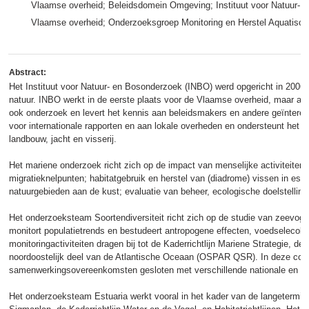
Vlaamse overheid; Beleidsdomein Omgeving; Instituut voor Natuur- 
Vlaamse overheid; Onderzoeksgroep Monitoring en Herstel Aquatisch
Abstract:
Het Instituut voor Natuur- en Bosonderzoek (INBO) werd opgericht in 2006 
natuur. INBO werkt in de eerste plaats voor de Vlaamse overheid, maar al
ook onderzoek en levert het kennis aan beleidsmakers en andere geïnteresse
voor internationale rapporten en aan lokale overheden en ondersteunt het 
landbouw, jacht en visserij.
Het mariene onderzoek richt zich op de impact van menselijke activiteiten
migratieknelpunten; habitatgebruik en herstel van (diadrome) vissen in est
natuurgebieden aan de kust; evaluatie van beheer, ecologische doelstellinge
Het onderzoeksteam Soortendiversiteit richt zich op de studie van zeevog
monitort populatietrends en bestudeert antropogene effecten, voedselecolog
monitoringactiviteiten dragen bij tot de Kaderrichtlijn Mariene Strategie, de
noordoostelijk deel van de Atlantische Oceaan (OSPAR QSR). In deze cont
samenwerkingsovereenkomsten gesloten met verschillende nationale en inte
Het onderzoeksteam Estuaria werkt vooral in het kader van de langetermijn