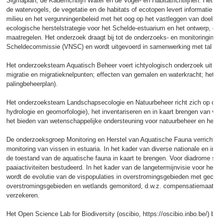
Sigmaplan, de Kaderrichtlijn Water en de Vogel- en Habitatrichtlijnen. He
de watervogels, de vegetatie en de habitats of ecotopen levert informatie 
milieu en het vergunningenbeleid met het oog op het vastleggen van doelst
ecologische herstelstrategie voor het Schelde-estuarium en het ontwerp, d
maatregelen. Het onderzoek draagt bij tot de onderzoeks- en monitoringi
Scheldecommissie (VNSC) en wordt uitgevoerd in samenwerking met tal va
Het onderzoeksteam Aquatisch Beheer voert ichtyologisch onderzoek uit in 
migratie en migratieknelpunten; effecten van gemalen en waterkracht; het o
palingbeheerplan).
Het onderzoeksteam Landschapsecologie en Natuurbeheer richt zich op de 
hydrologie en geomorfologie), het inventariseren en in kaart brengen van 
het bieden van wetenschappelijke ondersteuning voor natuurbeheer en hers
De onderzoeksgroep Monitoring en Herstel van Aquatische Fauna verricht 
monitoring van vissen in estuaria. In het kader van diverse nationale en in
de toestand van de aquatische fauna in kaart te brengen. Voor diadrome so
paaiactiviteiten bestudeerd. In het kader van de langetermijnvisie voor h
wordt de evolutie van de vispopulaties in overstromingsgebieden met gecon
overstromingsgebieden en wetlands gemonitord, d.w.z. compensatiemaatreg
verzekeren.
Het Open Science Lab for Biodiversity (oscibio, https://oscibio.inbo.be/) 