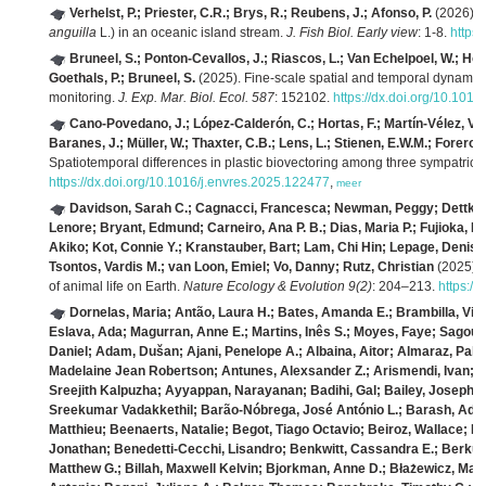
Verhelst, P.; Priester, C.R.; Brys, R.; Reubens, J.; Afonso, P.
(2026). 
anguilla
L.) in an oceanic island stream.
J. Fish Biol. Early view
: 1-8.
https:
Bruneel, S.; Ponton-Cevallos, J.; Riascos, L.; Van Echelpoel, W.; Ho
Goethals, P.; Bruneel, S.
(2025). Fine-scale spatial and temporal dynamics 
monitoring.
J. Exp. Mar. Biol. Ecol. 587
: 152102.
https://dx.doi.org/10.101
Cano-Povedano, J.; López-Calderón, C.; Hortas, F.; Martín-Vélez, V.
Baranes, J.; Müller, W.; Thaxter, C.B.; Lens, L.; Stienen, E.W.M.; Forero, M.
Spatiotemporal differences in plastic biovectoring among three sympatric 
https://dx.doi.org/10.1016/j.envres.2025.122477
,
meer
Davidson, Sarah C.; Cagnacci, Francesca; Newman, Peggy; Dettki, 
Lenore; Bryant, Edmund; Carneiro, Ana P. B.; Dias, Maria P.; Fujioka, Ei
Akiko; Kot, Connie Y.; Kranstauber, Bart; Lam, Chi Hin; Lepage, Denis;
Tsontos, Vardis M.; van Loon, Emiel; Vo, Danny; Rutz, Christian
(2025). 
of animal life on Earth.
Nature Ecology & Evolution 9(2)
: 204–213.
https:/
Dornelas, Maria; Antão, Laura H.; Bates, Amanda E.; Brambilla, Viv
Eslava, Ada; Magurran, Anne E.; Martins, Inês S.; Moyes, Faye; Sag
Daniel; Adam, Dušan; Ajani, Penelope A.; Albaina, Aitor; Almaraz, Pa
Madelaine Jean Robertson; Antunes, Alexsander Z.; Arismendi, Ivan; 
Sreejith Kalpuzha; Ayyappan, Narayanan; Badihi, Gal; Bailey, Joseph J
Sreekumar Vadakkethil; Barão‐Nóbrega, José António L.; Barash, Adi; 
Matthieu; Beenaerts, Natalie; Begot, Tiago Octavio; Beiroz, Wallace; Be
Jonathan; Benedetti‐Cecchi, Lisandro; Benkwitt, Cassandra E.; Berku
Matthew G.; Billah, Maxwell Kelvin; Bjorkman, Anne D.; Błażewicz, Mag