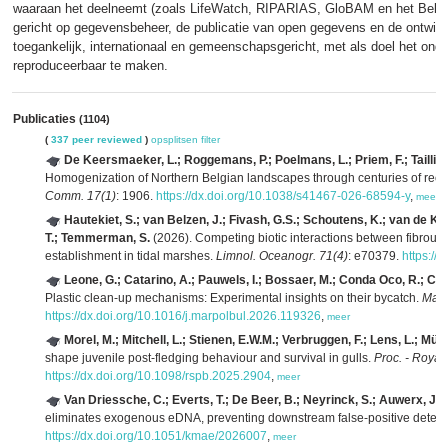
waaraan het deelneemt (zoals LifeWatch, RIPARIAS, GloBAM en het Belgisc
gericht op gegevensbeheer, de publicatie van open gegevens en de ontwik
toegankelijk, internationaal en gemeenschapsgericht, met als doel het onderz
reproduceerbaar te maken.
Publicaties
(1104)
(
337 peer reviewed
)
opsplitsen
filter
De Keersmaeker, L.; Roggemans, P.; Poelmans, L.; Priem, F.; Taillir,
Homogenization of Northern Belgian landscapes through centuries of reclam
Comm. 17(1)
: 1906.
https://dx.doi.org/10.1038/s41467-026-68594-y
,
meer
Hautekiet, S.; van Belzen, J.; Fivash, G.S.; Schoutens, K.; van de K
T.; Temmerman, S.
(2026). Competing biotic interactions between fibrou
establishment in tidal marshes.
Limnol. Oceanogr. 71(4)
: e70379.
https://
Leone, G.; Catarino, A.; Pauwels, I.; Bossaer, M.; Conda Oco, R.; Chu, 
Plastic clean-up mechanisms: Experimental insights on their bycatch.
Mar.
https://dx.doi.org/10.1016/j.marpolbul.2026.119326
,
meer
Morel, M.; Mitchell, L.; Stienen, E.W.M.; Verbruggen, F.; Lens, L.; Mülle
shape juvenile post-fledging behaviour and survival in gulls.
Proc. - Royal 
https://dx.doi.org/10.1098/rspb.2025.2904
,
meer
Van Driessche, C.; Everts, T.; De Beer, B.; Neyrinck, S.; Auwerx, J.; 
eliminates exogenous eDNA, preventing downstream false-positive detect
https://dx.doi.org/10.1051/kmae/2026007
,
meer