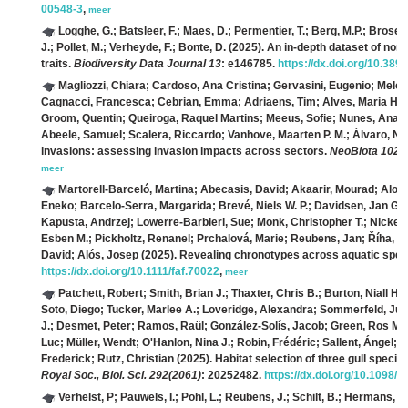
00548-3
,
meer
Logghe, G.; Batsleer, F.; Maes, D.; Permentier, T.; Berg, M.P.; Bros
J.; Pollet, M.; Verheyde, F.; Bonte, D.
(2025). An in-depth dataset of nort
traits.
Biodiversity Data Journal 13
: e146785.
https://dx.doi.org/10.389
Magliozzi, Chiara; Cardoso, Ana Cristina; Gervasini, Eugenio; Melon
Cagnacci, Francesca; Cebrian, Emma; Adriaens, Tim; Alves, Maria Helena;
Groom, Quentin; Queiroga, Raquel Martins; Meeus, Sofie; Nunes, Ana 
Abeele, Samuel; Scalera, Riccardo; Vanhove, Maarten P. M.; Álvaro, N
invasions: assessing invasion impacts across sectors.
NeoBiota 102
:
meer
Martorell‐Barceló, Martina; Abecasis, David; Akaarir, Mourad; Alon
Eneko; Barcelo‐Serra, Margarida; Brevé, Niels W. P.; Davidsen, Jan G.;
Kapusta, Andrzej; Lowerre‐Barbieri, Sue; Monk, Christopher T.; Nickel, A
Esben M.; Pickholtz, Renanel; Prchalová, Marie; Reubens, Jan; Říha, Mil
David; Alós, Josep
(2025). Revealing chronotypes across aquatic spec
https://dx.doi.org/10.1111/faf.70022
,
meer
Patchett, Robert; Smith, Brian J.; Thaxter, Chris B.; Burton, Niall H. K
Soto, Diego; Tucker, Marlee A.; Loveridge, Alexandra; Sommerfeld, Jul
J.; Desmet, Peter; Ramos, Raül; González-Solís, Jacob; Green, Ros M. 
Luc; Müller, Wendt; O'Hanlon, Nina J.; Robin, Frédéric; Sallent, Ángel
Frederick; Rutz, Christian
(2025). Habitat selection of three gull speci
Royal Soc., Biol. Sci. 292(2061)
: 20252482.
https://dx.doi.org/10.1098/
Verhelst, P; Pauwels, I.; Pohl, L.; Reubens, J.; Schilt, B.; Hermans, A