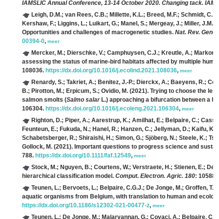
IAMSLIC Annual Conference, 13-14 October 2020. Changing tack. IAMS
Leigh, D.M.; van Rees, C.B.; Millette, K.L.; Breed, M.F.; Schmidt, C.; 
Kershaw, F.; Liggins, L.; Luikart, G.; Manel, S.; Mergeay, J.; Miller, J.M.;
Opportunities and challenges of macrogenetic studies.
Nat. Rev. Genet
00394-0
,
meer
Mercker, M.; Dierschke, V.; Camphuysen, C.J.; Kreutle, A.; Markones
assessing the status of marine-bird habitats affected by multiple human
108036.
https://dx.doi.org/10.1016/j.ecolind.2021.108036
,
meer
Renardy, S.; Takriet, A.; Benitez, J.-P.; Dierckx, A.; Baeyens, R.; Co
B.; Pirotton, M.; Erpicum, S.; Ovidio, M.
(2021). Trying to choose the less
salmon smolts (
Salmo salar
L.) approaching a bifurcation between a hy
106304.
https://dx.doi.org/10.1016/j.ecoleng.2021.106304
,
meer
Righton, D.; Piper, A.; Aarestrup, K.; Amilhat, E.; Belpaire, C.; Casse
Feunteun, E.; Fukuda, N.; Hanel, R.; Hanzen, C.; Jellyman, D.; Kaifu, K.; Mc
Schabetsberger, R.; Shiraishi, H.; Simon, G.; Sjöberg, N.; Steele, K.; Ts
Gollock, M.
(2021). Important questions to progress science and sustai
788.
https://dx.doi.org/10.1111/faf.12549
,
meer
Stock, M.; Nguyen, B.; Courtens, W.; Verstraete, H.; Stienen, E.; De 
hierarchical classification model.
Comput. Electron. Agric. 180
: 105883
Teunen, L.; Bervoets, L.; Belpaire, C.G.J.; De Jonge, M.; Groffen, T.
(
aquatic organisms from Belgium, with translation to human and ecologic
https://dx.doi.org/10.1186/s12302-021-00477-z
,
meer
Teunen, L.; De Jonge, M.; Malarvannan, G.; Covaci, A.; Belpaire, C.G.J