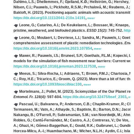
Dahlmo, L.S.; Dhellemmes, F.; Gjelland, K.Ø.; Hellström, G.; Hershey, H.; 
Nilsen, C.I.; Pauwels, I.; Pickholtz, R.S.M.; Prchalová, M.; Reubens, J.; Rí
Baktoft, H.
(2023). Positioning aquatic animals with acoustic transmitte
https://dx.doi.org/10.1111/2041-210x.14191
,
meer
Leone, G.; Catarino, A.I.; De Keukelaere, L.; Bossaer, M.; Knaeps, E.
pristine, weathered, and biofouled plastics.
ESSD 15(2)
: 745-752.
https
Leone, G.; Moulaert, I.; Devriese, L.I.; Sandra, M.; Pauwels, I.; Goethal
comprehensive assessment of plastic remediation technologies.
Envir
https://dx.doi.org/10.1016/j.envint.2023.107854
,
meer
Mawer, R.; Pauwels, I.S.; Bruneel, S.P.; Goethals, P.L.M.; Kopecki, I.; 
models for the simulation of fish movement near barriers: Current work
https://dx.doi.org/10.1016/j.jenvman.2023.117538
,
meer
Meeus, S.; Silva-Rocha, I.; Adriaens, T.; Brown, P.M.J.; Chartosia, N
C.; Roy, H.E.; Tricarico, E.; Groom, Q.
(2023). More than a bit of fun: the
https://dx.doi.org/10.1093/biosci/biac100
,
meer
Mortelmans, J.; Pollet, M.
(2023). Sciomyzidae of the Our Planet rev
Entomol. Fr. 128(4)
: 597-604.
https://dx.doi.org/10.32475/bsef_2303
,
mee
Pascual, U.; Balvanera, P.; Anderson, C.B.; Chaplin-Kramer, R.; Chri
Termansen, M.; Vatn, A.; Athayde, S.; Baptiste, B.; Barton, D.N.; Jacob
Nakangu, B.; O’Farrell, P.; Subramanian, S.M.; van Noordwijk, M.; Ahn, 
Robles, G.; Cantú-Fernández, M.; Castro, A.J.; Contreras, V.; De Vos, A.; 
A.; Ghazi, H.; Gómez-Baggethun, E.; Gould, R.K.; Guibrunet, L.; Gundim
Horcea-Milcu, A.-I.; Huambachano, M.; Wicher, N.L.H.; Aydin, C.I.; Islar, 