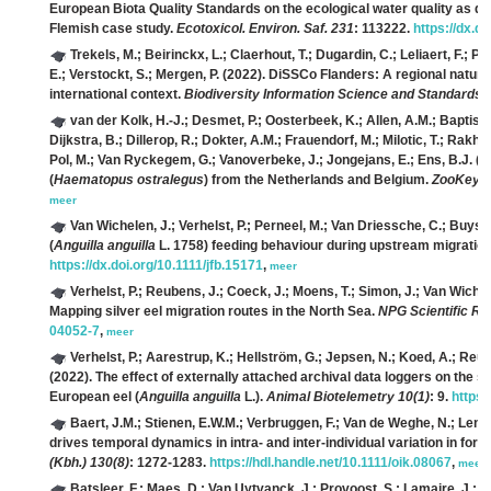
European Biota Quality Standards on the ecological water quality as d
Flemish case study.
Ecotoxicol. Environ. Saf. 231
: 113222.
https://dx.d
Trekels, M.; Beirinckx, L.; Claerhout, T.; Dugardin, C.; Leliaert, F.; P
E.; Verstockt, S.; Mergen, P.
(2022). DiSSCo Flanders: A regional natura
international context.
Biodiversity Information Science and Standards 
van der Kolk, H.-J.; Desmet, P.; Oosterbeek, K.; Allen, A.M.; Baptist,
Dijkstra, B.; Dillerop, R.; Dokter, A.M.; Frauendorf, M.; Milotic, T.; Ra
Pol, M.; Van Ryckegem, G.; Vanoverbeke, J.; Jongejans, E.; Ens, B.J.
(2
(
Haematopus ostralegus
) from the Netherlands and Belgium.
ZooKeys 
meer
Van Wichelen, J.; Verhelst, P.; Perneel, M.; Van Driessche, C.; Buysse
(
Anguilla anguilla
L. 1758) feeding behaviour during upstream migration 
https://dx.doi.org/10.1111/jfb.15171
,
meer
Verhelst, P.; Reubens, J.; Coeck, J.; Moens, T.; Simon, J.; Van Wiche
Mapping silver eel migration routes in the North Sea.
NPG Scientific Re
04052-7
,
meer
Verhelst, P.; Aarestrup, K.; Hellström, G.; Jepsen, N.; Koed, A.; Reu
(2022). The effect of externally attached archival data loggers on the 
European eel (
Anguilla anguilla
L.).
Animal Biotelemetry 10(1)
: 9.
https:
Baert, J.M.; Stienen, E.W.M.; Verbruggen, F.; Van de Weghe, N.; Lens, 
drives temporal dynamics in intra‐ and inter‐individual variation in fora
(Kbh.) 130(8)
: 1272-1283.
https://hdl.handle.net/10.1111/oik.08067
,
meer
Batsleer, F.; Maes, D.; Van Uytvanck, J.; Provoost, S.; Lamaire, J.; B