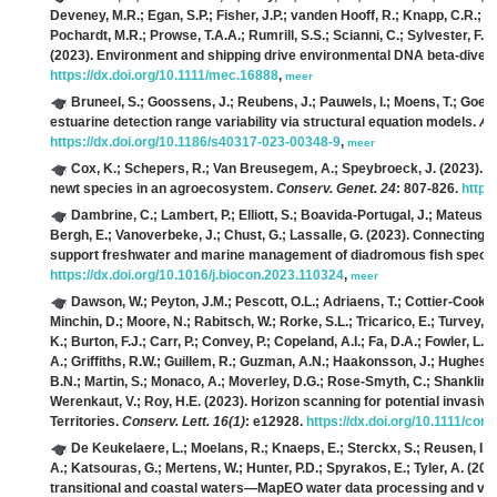
Deveney, M.R.; Egan, S.P.; Fisher, J.P.; vanden Hooff, R.; Knapp, C.R.; Le
Pochardt, M.R.; Prowse, T.A.A.; Rumrill, S.S.; Scianni, C.; Sylvester, F.; 
(2023). Environment and shipping drive environmental DNA beta‐diver
https://dx.doi.org/10.1111/mec.16888
,
meer
Bruneel, S.; Goossens, J.; Reubens, J.; Pauwels, I.; Moens, T.; Goethal
estuarine detection range variability via structural equation models.
An
https://dx.doi.org/10.1186/s40317-023-00348-9
,
meer
Cox, K.; Schepers, R.; Van Breusegem, A.; Speybroeck, J.
(2023). T
newt species in an agroecosystem.
Conserv. Genet. 24
: 807-826.
https
Dambrine, C.; Lambert, P.; Elliott, S.; Boavida-Portugal, J.; Mateus, C
Bergh, E.; Vanoverbeke, J.; Chust, G.; Lassalle, G.
(2023). Connecting po
support freshwater and marine management of diadromous fish speci
https://dx.doi.org/10.1016/j.biocon.2023.110324
,
meer
Dawson, W.; Peyton, J.M.; Pescott, O.L.; Adriaens, T.; Cottier-Cook, E
Minchin, D.; Moore, N.; Rabitsch, W.; Rorke, S.L.; Tricarico, E.; Turvey, 
K.; Burton, F.J.; Carr, P.; Convey, P.; Copeland, A.I.; Fa, D.A.; Fowler, L
A.; Griffiths, R.W.; Guillem, R.; Guzman, A.N.; Haakonsson, J.; Hughes, K
B.N.; Martin, S.; Monaco, A.; Moverley, D.G.; Rose-Smyth, C.; Shanklin, J
Werenkaut, V.; Roy, H.E.
(2023). Horizon scanning for potential invasi
Territories.
Conserv. Lett. 16(1)
: e12928.
https://dx.doi.org/10.1111/conl
De Keukelaere, L.; Moelans, R.; Knaeps, E.; Sterckx, S.; Reusen, I.;
A.; Katsouras, G.; Mertens, W.; Hunter, P.D.; Spyrakos, E.; Tyler, A.
(2023
transitional and coastal waters—MapEO water data processing and val