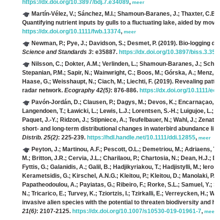
https://dx.doi.org/10.3897/bdj.7.e34089
,
meer
Martín-Vélez, V.; Sánchez, M.I.; Shamoun-Baranes, J.; Thaxter, C.B.
Quantifying nutrient inputs by gulls to a fluctuating lake, aided by m
https://dx.doi.org/10.1111/fwb.13374
,
meer
Newman, P.; Pye, J.; Davidson, S.; Desmet, P.
(2019). Bio-logging da
Science and Standards 3
: e35887.
https://dx.doi.org/10.3897/biss.3.35
Nilsson, C.; Dokter, A.M.; Verlinden, L.; Shamoun-Baranes, J.; Schmi
Stepanian, P.M.; Sapir, N.; Wainwright, C.; Boos, M.; Górska, A.; Menz, M.H
Haase, G.; Weisshaupt, N.; Ciach, M.; Liechti, F.
(2019). Revealing patte
radar network.
Ecography 42(5)
: 876-886.
https://dx.doi.org/10.1111/ec
Pavón-Jordán, D.; Clausen, P.; Dagys, M.; Devos, K.; Encarnaçao, V.; 
Langendoen, T.; Ławicki, L.; Lewis, L.J.; Lorentsen, S.-H.; Luigujoe, L.; Me
Paquet, J.-Y.; Ridzon, J.; Stipniece, A.; Teufelbauer, N.; Wahl, J.; Zenatel
short- and long-term distributional changes in waterbird abundance lin
Distrib. 25(2)
: 225-239.
https://hdl.handle.net/10.1111/ddi.12855
,
meer
Peyton, J.; Martinou, A.F.; Pescott, O.L.; Demetriou, M.; Adriaens, T.
M.; Britton, J.R.; Cervia, J.L.; Charilaou, P.; Chartosia, N.; Dean, H.J.; De
Fyttis, G.; Galanidis, A.; Galil, B.; Hadjikyriakou, T.; Hadjistylli, M.; Ier
Kerametsidis, G.; Kirschel, A.N.G.; Kleitou, P.; Kleitou, D.; Manolaki, P.; 
Papatheodoulou, A.; Payiatas, G.; Ribeiro, F.; Rorke, S.L.; Samuel, Y.; Sa
N.; Tricarico, E.; Turvey, K.; Tziortzis, I.; Tzirkalli, E.; Verreycken, H.; Win
invasive alien species with the potential to threaten biodiversity and 
21(6)
: 2107-2125.
https://dx.doi.org/10.1007/s10530-019-01961-7
,
meer