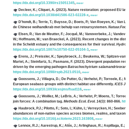
https://dx.doi.org/10.3390/rs15051345
,
meer
Decleer, K.; Cliquet, A.
(2023). Nature restoration: proposed EU law 
https://dx.doi.org/10.1038/d41586-023-02228-x
,
meer
D'hondt, B.; Terrie, T.; Buysse, D.; Boets, P.; Van Roeyen, K.; Van Lo
de Chinese wolhandkrab met behulp van retoursystemen.
Natuur.Focus
Elsen, R.; Van de Meutter, F.; Jocqué, M.; Vanoverbeke, J.; Vandev
W.; Hoffmann, M.; van Braeckel, A.
(2023). Recent changes in the distri
in the Scheldt estuary and the consequences for their survival.
Hydrobi
https://dx.doi.org/10.1007/s10750-022-05104-3
,
meer
Erens, J.; Preissler, K.; Speybroeck, J.; Beukema, W.; Spitzen-van der 
Martel, A.; Steinfartz, S.; Pasmans, F.
(2023). Divergent population res
driven by the emerging pathogen
Batrachochytrium salamandrivorans
https://dx.doi.org/10.1098/rspb.2023.0510
,
meer
Goossens, J.; Villagra, D.; De Putter, G.; Verhelst, P.; Torreele, E.; M
European seabass groups with distinct habitat use differently.
ICES J. M
https://dx.doi.org/10.1093/icesjms/fsad116
,
meer
Goossens, J.; Woillez, M.; LeBris, A.; Verhelst, P; Moens, T.; Torreel
join forces: A combination tag.
Methods Ecol. Evol. 14(3)
: 860-866.
http
Haubrock, P.J.; Pilotto, F.; Soto, I.; Kühn, I.; Verreycken, H.; Seebens
abundances of non-native species across biomes, realms, and taxono
https://dx.doi.org/10.1016/j.scitotenv.2023.163808
,
meer
Lennox, R.J.; Aarestrup, K.; Alós, J.; Arlinghaus, R.; Aspillaga, E.; B