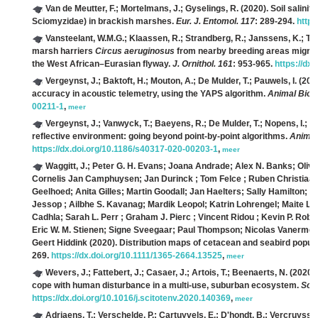
Van de Meutter, F.; Mortelmans, J.; Gyselings, R.
(2020). Soil salinity
Sciomyzidae) in brackish marshes.
Eur. J. Entomol. 117
: 289-294.
https
Vansteelant, W.M.G.; Klaassen, R.; Strandberg, R.; Janssens, K.; T´Jo
marsh harriers
Circus aeruginosus
from nearby breeding areas migrate
the West African–Eurasian flyway.
J. Ornithol. 161
: 953-965.
https://dx
Vergeynst, J.; Baktoft, H.; Mouton, A.; De Mulder, T.; Pauwels, I.
(2020
accuracy in acoustic telemetry, using the YAPS algorithm.
Animal Biote
00211-1
,
meer
Vergeynst, J.; Vanwyck, T.; Baeyens, R.; De Mulder, T.; Nopens, I.; Mo
reflective environment: going beyond point-by-point algorithms.
Animal
https://dx.doi.org/10.1186/s40317-020-00203-1
,
meer
Waggitt, J.; Peter G. H. Evans; Joana Andrade; Alex N. Banks; Oli
Cornelis Jan Camphuysen; Jan Durinck ; Tom Felce ; Ruben Christiaan F
Geelhoed; Anita Gilles; Martin Goodall; Jan Haelters; Sally Hamilton; 
Jessop ; Ailbhe S. Kavanag; Mardik Leopol; Katrin Lohrengel; Maite L
Cadhla; Sarah L. Perr ; Graham J. Pierc ; Vincent Ridou ; Kevin P. Ro
Eric W. M. Stienen; Signe Sveegaar; Paul Thompson; Nicolas Vanerme
Geert Hiddink
(2020). Distribution maps of cetacean and seabird populat
269.
https://dx.doi.org/10.1111/1365-2664.13525
,
meer
Wevers, J.; Fattebert, J.; Casaer, J.; Artois, T.; Beenaerts, N.
(2020).
cope with human disturbance in a multi-use, suburban ecosystem.
Sci.
https://dx.doi.org/10.1016/j.scitotenv.2020.140369
,
meer
Adriaens, T.; Verschelde, P.; Cartuyvels, E.; D'hondt, B.; Vercruysse