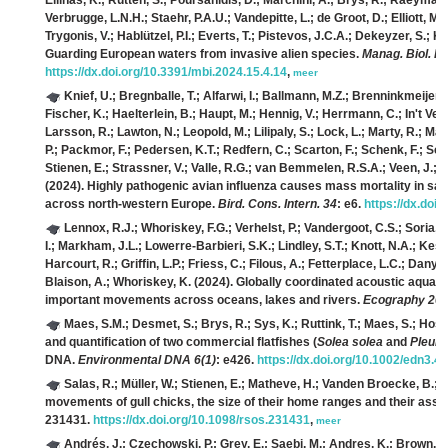
Ellinas, K.; Rütten, S.; Poursanidis, D.; Marchini, A.; Brys, R.; Raeymaek
Verbrugge, L.N.H.; Staehr, P.A.U.; Vandepitte, L.; de Groot, D.; Elliott, M.;
Trygonis, V.; Hablützel, P.I.; Everts, T.; Pistevos, J.C.A.; Dekeyzer, S.; K
Guarding European waters from invasive alien species.
Manag. Biol. Inv
https://dx.doi.org/10.3391/mbi.2024.15.4.14
,
meer
Knief, U.; Bregnballe, T.; Alfarwi, I.; Ballmann, M.Z.; Brenninkmeijer, 
Fischer, K.; Haelterlein, B.; Haupt, M.; Hennig, V.; Herrmann, C.; In't Vel
Larsson, R.; Lawton, N.; Leopold, M.; Lilipaly, S.; Lock, L.; Marty, R.; M
P.; Packmor, F.; Pedersen, K.T.; Redfern, C.; Scarton, F.; Schenk, F.; Scher,
Stienen, E.; Strassner, V.; Valle, R.G.; van Bemmelen, R.S.A.; Veen, J.;
(2024). Highly pathogenic avian influenza causes mass mortality in sa
across north-western Europe.
Bird. Cons. Intern. 34
: e6.
https://dx.do
Lennox, R.J.; Whoriskey, F.G.; Verhelst, P.; Vandergoot, C.S.; Soria, 
I.; Markham, J.L.; Lowerre-Barbieri, S.K.; Lindley, S.T.; Knott, N.A.; Kes
Harcourt, R.; Griffin, L.P.; Friess, C.; Filous, A.; Fetterplace, L.C.; Danyl
Blaison, A.; Whoriskey, K.
(2024). Globally coordinated acoustic aquati
important movements across oceans, lakes and rivers.
Ecography 202
Maes, S.M.; Desmet, S.; Brys, R.; Sys, K.; Ruttink, T.; Maes, S.; Hos
and quantification of two commercial flatfishes (
Solea solea
and
Pleuro
DNA.
Environmental DNA 6(1)
: e426.
https://dx.doi.org/10.1002/edn3.4
Salas, R.; Müller, W.; Stienen, E.; Matheve, H.; Vanden Broecke, B.; V
movements of gull chicks, the size of their home ranges and their asso
231431.
https://dx.doi.org/10.1098/rsos.231431
,
meer
Andrés, J.; Czechowski, P.; Grey, E.; Saebi, M.; Andres, K.; Brown, C.