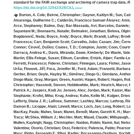
standard for the FAIR exchange and archiving of camera trap data.
Rem
https://dx.doi.org/10.32942/X2BC8J
,
meer
Burton, A. Cole; Beirne, Christopher; Gaynor, Kaitlyn M.; Sun, Cathe
Alvarenga, Guilherme C.; Calderón, Francisco Samuel Álvarez; Amir, Za
Arce, Stephanny; Balme, Guy; Bar-Massada, Avi; Barcelos, Daniele; Bar
Sayantani M.; Beenaerts, Natalie; Belmaker, Jonathan; Belova, Olgirda;
Bogdanović, Neda; Boyce, Andy; Boyce, Mark; Brandt, LaRoy; Brodie, J
Francesca; Carr, Benjamin Scott; Carvalho, João; Casaer, Jim; Černe, 
Connor; Ćirović, Duško; Coates, T. D.; Compton, Justin; Coon, Courtney
Darracq, Andrea K.; Davis, Miranda; Dawe, Kimberly; De Waele, Valerie
Martin; Ellis-Felege, Susan; Ellison, Caroline; Ertürk, Alper; Fantle-Lep
Ferretti, Francesco; Fiderer, Christian; Finnegan, Laura; Fisher, Jason T.;
Urša; Flousek, Jiří; Foca, Jennifer M.; Ford, Adam; Franzetti, Barbara; 
Gerber, Brian; Geyle, Hayley M.; Giménez, Diego G.; Giordano, Anthony
Diogo Maia; Gray, Morgan; Green, Austin; Hagen, Robert; Hagen, Rob
Christopher; Hasstedt, Steven; Hebblewhite, Mark; Heurich, Marco; Ho
Patrick A.; Jaspers, Kodi Jo; Jensen, Alex; Jordan, Mark; Kaizer, Marian
Stephanie; Krofel, Miha; Krug, Andrea; Kuhn, Kellie M.; Kuijper, Dries P.
Lafferty, Diana J. R.; LaRose, Summer; Lashley, Marcus; Lathrop, Rich
Damon B.; Licoppe, Alain; Linnell, Marco; Loch, Jan; Long, Robert; Lons
MacKay, Paula; Maher, Sean; Manet, Benoît; Mann, Gareth K. H.; Marsh
Tracy; McShea, William J.; Mechler, Matt; Miaud, Claude; Millspaugh, J
Mullen, Kayleigh; Nagy, Christopher; Naidoo, Robin; Namir, Itai; Nelson,
Valentina; Osorio, Christian; Ossi, Federico; Palencia, Pablo; Pearson,
Mary; Pinho, Fernando F.; Plhal, Radim; Pocasangre-Orellana, Xochilt; 