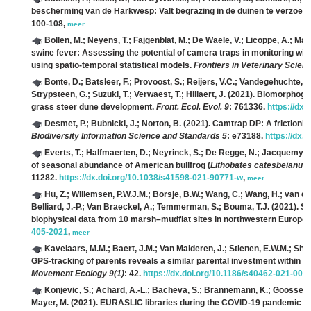
bescherming van de Harkwesp: Valt begrazing in de duinen te verzoe
100-108,
meer
Bollen, M.; Neyens, T.; Fajgenblat, M.; De Waele, V.; Licoppe, A.; Man
swine fever: Assessing the potential of camera traps in monitoring wil
using spatio-temporal statistical models.
Frontiers in Veterinary Scien
Bonte, D.; Batsleer, F.; Provoost, S.; Reijers, V.C.; Vandegehuchte, 
Strypsteen, G.; Suzuki, T.; Verwaest, T.; Hillaert, J.
(2021). Biomorphogen
grass steer dune development.
Front. Ecol. Evol. 9
: 761336.
https://dx
Desmet, P.; Bubnicki, J.; Norton, B.
(2021). Camtrap DP: A frictionle
Biodiversity Information Science and Standards 5
: e73188.
https://dx.
Everts, T.; Halfmaerten, D.; Neyrinck, S.; De Regge, N.; Jacquemyn, 
of seasonal abundance of American bullfrog (
Lithobates catesbeianus
11282.
https://dx.doi.org/10.1038/s41598-021-90771-w
,
meer
Hu, Z.; Willemsen, P.W.J.M.; Borsje, B.W.; Wang, C.; Wang, H.; van der 
Belliard, J.-P.; Van Braeckel, A.; Temmerman, S.; Bouma, T.J.
(2021). Sy
biophysical data from 10 marsh–mudflat sites in northwestern Europe.
405-2021
,
meer
Kavelaars, M.M.; Baert, J.M.; Van Malderen, J.; Stienen, E.W.M.; Sha
GPS-tracking of parents reveals a similar parental investment within pai
Movement Ecology 9(1)
: 42.
https://dx.doi.org/10.1186/s40462-021-002
Konjevic, S.; Achard, A.-L.; Bacheva, S.; Brannemann, K.; Goossen
Mayer, M.
(2021). EURASLIC libraries during the COVID-19 pandemic an