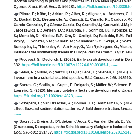
Horizon scanning to predict and prioritize invasive alien species with 
Cyprus.
Front. Ecol. Evol. 8
: 566281.
https://hdl.handle.net/10.3389/fe
Pilotto, F.; Kühn, I.; Adrian, R.; Alber, R.; Alignier, A.; Andrews, C.
S.; Boukal, D.S.; Bretagnolle, V.; Camatti, E.; Canullo, R.; Cardoso, P.G.
García-González, R.; Gómez García, D.; Grandin, U.; Gutowski, J.M.; Hada
Jaroszewicz, B.; Jensen, T.C.; Kalivoda, H.; Schmidt, I.K.; Kröncke, I.; 
S.; Monteith, D.; Nikolov, B.P.; Oro, D.; Ozoliņš, D.; Padedda, B.M.; Pallet
Pöyry, J.; Schäfer, S.M.; Schaub, M.; Schneider, S.C.; Skuja, A.; Soetaert,
Sundqvist, L.; Thimonier, A.; Van Hoey, G.; Van Ryckegem, G.; Visser, M.
multidecadal biodiversity trends in Europe.
Nature Comm. 11(1)
: 3486.
Provoost, S.; Declerck, L.
(2020). Early scrub development in De W
332.
https://hdl.handle.net/10.1007/s12224-020-09385-1
,
meer
Salas, R.; Müller, W.; Vercruijsse, H.; Lens, L.; Stienen, E.
(2020). For
investment in a colonial seabird species.
Biol. Conserv. 246
: 108550.
h
Santos, C.; Sotillo, A.; Gupta, T.; Delgado, S.; Müller, W.; Stienen, E
Loureiro, S.
(2020). Mercury uptake affects the development of
Larus f
https://dx.doi.org/10.1002/etc.4823
,
meer
Schepers, L.; Van Braeckel, A.; Bouma, T.J.; Temmerman, S.
(2020).
affect flow and sedimentation patterns: A field demonstration.
Limnol. 
meer
Soors, J.; Breine, J.; D'Udekem d'Acoz, C.; Van den Bergh, E.; Van de 
(Crustacea, Decapoda), in the Scheldt estuary (Belgium): Isolated reco
Ecol. 530-531
: 151437.
https://dx.doi.org/10.1016/j.jembe.2020.151437
,