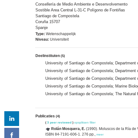
Consellería de Medio Ambiente e Desenvolvemento
Sostible Area Central L-31-C Polígono de Fontiñas
Santiago de Compostela
Coruña 15707
Spanje
Type:
Wetenschappelijk
Niveau:
Universiteit
Deelinstituten
(5)
University of Santiago de Compostela; Department 
University of Santiago de Compostela; Department 
University of Santiago de Compostela; Department 
University of Santiago de Compostela; Marine Biol
University of Santiago de Compostela; The Natura
Publicaties
(4)
(
3 peer reviewed
)
opsplitsen
filter
Rolán Mosquera, E.
(1990). Moluscos de la Ría de 
ISBN 84-7191-606-1. 276 pp.,
meer