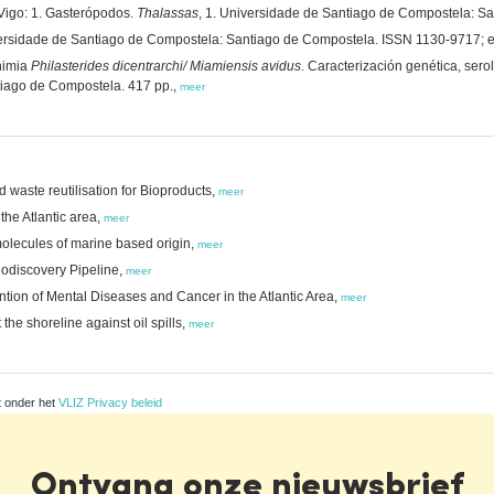
Vigo: 1. Gasterópodos.
Thalassas
, 1. Universidade de Santiago de Compostela: S
iversidade de Santiago de Compostela: Santiago de Compostela. ISSN 1130-9717;
nimia
Philasterides dicentrarchi/ Miamiensis avidus
. Caracterización genética, sero
tiago de Compostela. 417 pp.,
meer
 waste reutilisation for Bioproducts,
meer
the Atlantic area,
meer
 molecules of marine based origin,
meer
iodiscovery Pipeline,
meer
tion of Mental Diseases and Cancer in the Atlantic Area,
meer
he shoreline against oil spills,
meer
t onder het
VLIZ Privacy beleid
Ontvang onze nieuwsbrief