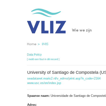
Overslaan
en
naar
de
Main
Wie we zijn
inhoud
gaan
navigatio
Kruimelpad
Home
IMIS
Data Policy
[ meld een fout in dit record ]
University of Santiago de Compostela (U
seadatanet.maris2.nl/v_edmo/print.asp?n_code=2164
www.usc.es/en/index.jsp
Spaanse naam:
Universidade de Santiago de Compostel
Adres: