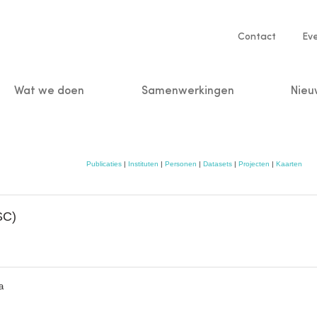
Service
Contact
Ev
navigatio
Wat we doen
Samenwerkingen
Nieu
n
Publicaties
|
Instituten
|
Personen
|
Datasets
|
Projecten
|
Kaarten
SC)
a