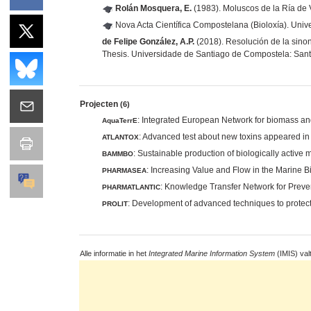
Rolán Mosquera, E.
(1983). Moluscos de la Ría de 
Nova Acta Científica Compostelana (Bioloxía). Un
de Felipe González, A.P.
(2018). Resolución de la sino
Thesis. Universidade de Santiago de Compostela: San
Projecten
(6)
: Integrated European Network for biomass and
AquaTerrE
: Advanced test about new toxins appeared in 
ATLANTOX
: Sustainable production of biologically active
BAMMBO
: Increasing Value and Flow in the Marine B
PHARMASEA
: Knowledge Transfer Network for Preven
PHARMATLANTIC
: Development of advanced techniques to protect t
PROLIT
Alle informatie in het
Integrated Marine Information System
(IMIS) val