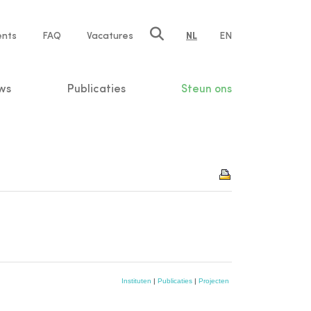
ents
FAQ
Vacatures
NL
EN
n
ws
Publicaties
Steun ons
Instituten
|
Publicaties
|
Projecten