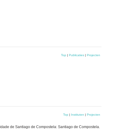
Top
|
Publicaties
|
Projecten
Top
|
Instituten
|
Projecten
rsidade de Santiago de Compostela: Santiago de Compostela.