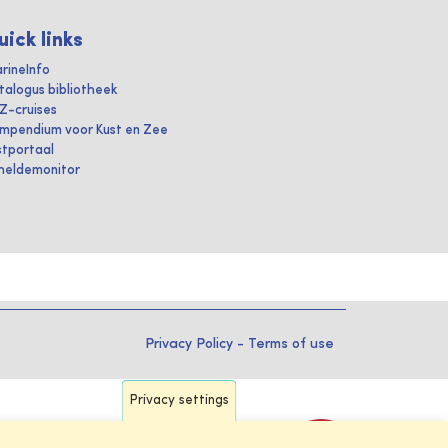
uick links
rineInfo
talogus bibliotheek
IZ-cruises
mpendium voor Kust en Zee
stportaal
heldemonitor
Privacy Policy
-
Terms of use
Privacy settings