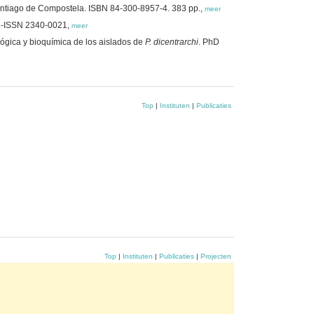
antiago de Compostela. ISBN 84-300-8957-4. 383 pp.,
meer
 e-ISSN 2340-0021,
meer
lógica y bioquímica de los aislados de
P. dicentrarchi
. PhD
Top
|
Instituten
|
Publicaties
Top
|
Instituten
|
Publicaties
|
Projecten