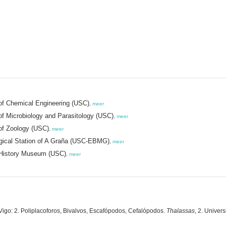
of Chemical Engineering (USC)
,
meer
of Microbiology and Parasitology (USC)
,
meer
of Zoology (USC)
,
meer
ogical Station of A Graña (USC-EBMG)
,
meer
l History Museum (USC)
,
meer
Vigo: 2. Poliplacoforos, Bivalvos, Escafópodos, Cefalópodos.
Thalassas
, 2. Unive