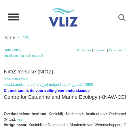
Overslaan
en
naar
de
Kruimelpad
Home
IMIS
inhoud
gaan
Data Policy
Publicaties
|
Instituten
|
Personen
|
Dat
[ meld een fout in dit record ]
NIOZ Yerseke (NIOZ)
nioo.knaw.nl/nl
seadatanet.maris2.nl/v_edmo/print.asp?n_code=2960
Dit instituut is de voortzetting van onderstaande
Centre for Estuarine and Marine Ecology (KNAW-CE
Overkoepelend instituut:
Koninklijk Nederlands Instituut voor Onderzoek 
(NIOZ)
,
meer
Vorige naam:
Koninklijke Nederlandse Akademie van Wetenschappen; Cen