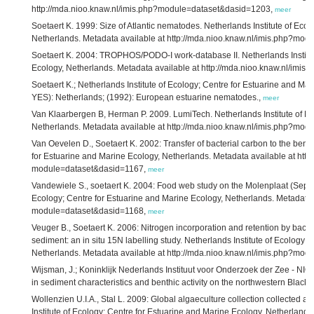
http://mda.nioo.knaw.nl/imis.php?module=dataset&dasid=1203,
meer
Soetaert K. 1999: Size of Atlantic nematodes. Netherlands Institute of Eco
Netherlands. Metadata available at http://mda.nioo.knaw.nl/imis.php?mo
Soetaert K. 2004: TROPHOS/PODO-I work-database II. Netherlands Institut
Ecology, Netherlands. Metadata available at http://mda.nioo.knaw.nl/im
Soetaert K.; Netherlands Institute of Ecology; Centre for Estuarine and 
YES): Netherlands; (1992): European estuarine nematodes.,
meer
Van Klaarbergen B, Herman P. 2009. LumiTech. Netherlands Institute of Ec
Netherlands. Metadata available at http://mda.nioo.knaw.nl/imis.php?mo
Van Oevelen D., Soetaert K. 2002: Transfer of bacterial carbon to the benth
for Estuarine and Marine Ecology, Netherlands. Metadata available at http
module=dataset&dasid=1167,
meer
Vandewiele S., soetaert K. 2004: Food web study on the Molenplaat (Septe
Ecology; Centre for Estuarine and Marine Ecology, Netherlands. Metadata a
module=dataset&dasid=1168,
meer
Veuger B., Soetaert K. 2006: Nitrogen incorporation and retention by bacteri
sediment: an in situ 15N labelling study. Netherlands Institute of Ecology;
Netherlands. Metadata available at http://mda.nioo.knaw.nl/imis.php?mo
Wijsman, J.; Koninklijk Nederlands Instituut voor Onderzoek der Zee - NIOZ
in sediment characteristics and benthic activity on the northwestern Blac
Wollenzien U.I.A., Stal L. 2009: Global algaeculture collection collected
Institute of Ecology; Centre for Estuarine and Marine Ecology, Netherlands