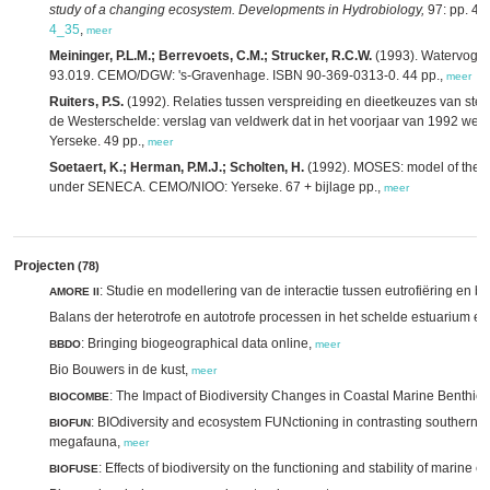
study of a changing ecosystem. Developments in Hydrobiology,
97: pp. 47
4_35
,
meer
Meininger, P.L.M.; Berrevoets, C.M.; Strucker, R.C.W.
(1993). Watervogel
93.019. CEMO/DGW: 's-Gravenhage. ISBN 90-369-0313-0. 44 pp.,
meer
Ruiters, P.S.
(1992). Relaties tussen verspreiding en dieetkeuzes van ste
de Westerschelde: verslag van veldwerk dat in het voorjaar van 1992 we
Yerseke. 49 pp.,
meer
Soetaert, K.; Herman, P.M.J.; Scholten, H.
(1992). MOSES: model of the 
under SENECA. CEMO/NIOO: Yerseke. 67 + bijlage pp.,
meer
Projecten
(78)
: Studie en modellering van de interactie tussen eutrofiëring en 
AMORE II
Balans der heterotrofe en autotrofe processen in het schelde estuarium en 
: Bringing biogeographical data online,
BBDO
meer
Bio Bouwers in de kust,
meer
: The Impact of Biodiversity Changes in Coastal Marine Benthic
BIOCOMBE
: BIOdiversity and ecosystem FUNctioning in contrasting southern 
BIOFUN
megafauna,
meer
: Effects of biodiversity on the functioning and stability of mari
BIOFUSE