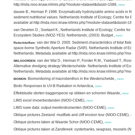
http://mda.nioo.knaw.nl/imis.php?module=dataset&dasid=1088,
meer
dauwe B., Herman P. 1996: Enzymatically hydrolyzable amino acids in Nort
sediment nutritional values. Netherlands Institute of Ecology; Centre for 
available at http://mda.nioo.knaw.nl/imis.php?module=dataset&dasid=182
van Oevelen D.; Soetaert K.; Netherlands Institute of Ecology; Centre for
Ecosystem Studies (NIOZ-YES): Netherlands; (2003): Budget.,
meer
van der Wal D. 2005: Sediment characteristics of tidal flats 
Radartidalflats
:
space-borne Synthetic Aperture Radar (SAR). Netherlands Institute of Ecol
Netherlands. Metadata available at http://mda.nioo.knaw.nl/imis.php?mo
van der Wal D., Herman P., Forster R.M., Ysebaert T., Rossi F
WALSOORDEN
:
Alternative dredging strategy Westerschelde. Netherlands Institute of Ecol
Netherlands. Metadata available at http://mda.nioo.knaw.nl/imis.php?mo
Biomonitoring of macrobenthos in the Westerschelde.,
BIOMON
:
meer
Biotic Responses to UV-B Radiation in Antarctica,
meer
Effektstudie storten baggerspecie op slikken en schorren Waarde,
meer
LIMS excel invoerbestanden (NIOO-CEME),
meer
LIMS ruwe data: output meetinstrumenten (NIOO-CEME),
meer
Oblique pictures Zeeland: mudflats and cliff erosion tour (NIOO-CEME),
me
Oblique pictures taken at Waarde Schor (NIOO-CEME),
meer
Oblique pictures taken at Zandkreek: oysterbanks, seagrass, mussels (