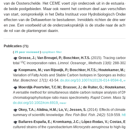
van de Oosterschelde. Het CEME voert zijn onderzoek uit in de estuaria en
de beide poolgebieden. Maar ook neemt het centrum deel aan verschillende
van start, oorspronkelijk in het Delta Instituut voor Hydrobiologisch Onde
effecten van de Deltawerken te bestuderen. Inmiddels richten de drie werk
en zee. Een voorbeeld uit de onderzoekspraktijk is de studie naar de achte
de rol van de plantengroei daarin.
Publicaties
(71)
(
25 peer reviewed
)
opsplitsen
filter
Grosse, J.; Van Breugel, P.; Boschker, H.T.S.
(2015). Tracing carbon 
13
total
C incorporation rates.
Limnol. Oceanogr., Methods 13(6)
: 288-302.
Koopmans, M.; van Rijswijk, P.; Boschker, H.T.S.; Houtekamer, M.; Ma
Variation of Fatty Acids and Stable Carbon Isotopes in Sponges as Indicator
Mar. Biotechnol. 17(1)
: 43-54.
dx.doi.org/10.1007/s10126-014-9594-8
,
mee
Moerdijk-Poortvliet, T.C.W.; Brasser, J.; de Ruiter, G.; Houtekamer, M.
A versatile method for simultaneous stable carbon isotope analysis of DN
chromatography/isotope ratio mass spectrometry.
Rapid Comm. Mass Spec
dx.doi.org/10.1002/rcm.6919
,
meer
Okey, T.A.; Alidina, H.M.; Lo, V.; Jessen, S.
(2014). Effects of climate
summary of scientific knowledge.
Rev. Fish Biol. Fish. 24(2)
: 519-559.
http
Bañares-España, E.; Kromkamp, J.C.; López-Rodas, V.; Costas, E.; 
cultured strains of the cyanobacterium
Microcystis aeruginosa
to high-light