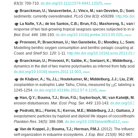
83(3)
: 700-710.
dx.doi.org/10.1111/1574-6941.12025
,
meer
Braeckman, U.; Vanaverbeke, J.; Vincx, M.; van Oevelen, D.; Soetaer
sediments: currently overestimated.
PLoS One 8(3)
: e59289.
http://dx.doi
La Nafie, Y.A.; de los Santos, C.B.; Brun, F.G.; Mashoreng, S.; van K
response of two fast-growing tropical seagrass species subjected to in situ
Biol. Ecol. 446
: 186-193.
dx.doi.org/10.1016/j.jembe.2013.05.020
,
meer
Provoost, P.; Braeckman, U.; Van Gansbeke, D.; Moodley, L.; Soetaert
Modelling benthic oxygen consumption and benthic-pelagic coupling at a s
Coast. and Shelf Sci. 120
: 1-11.
http://dx.doi.org/10.1016/j.ecss.2013.01.0
Braeckman, U.; Provoost, P.; Sabbe, K.; Soetaert, K.; Middelburg, J.
dynamics in the diet of two marine polychaetes as inferred from fatty acid 
dx.doi.org/10.1016/j.seares.2011.11.003
,
meer
de Kluijver, A.; Yu, J.L.; Houtekamer, M.; Middelburg, J.J.; Liu, Z.W.
(2
zooplankton in eutrophic Lake Taihu, China, measured by
C labeling and
13
1245-1254.
dx.doi.org/10.4319/lo.2012.57.4.1245
,
meer
Han, Q.Y.; Bouma, T.J.; Brun, F.G.; Suykerbuyk, W.; van Katwijk, M.M
erosion disturbances.
Mar. Ecol. Prog. Ser. 449
: 133-143.
dx.doi.org/10.
Pedrotti, M.L.; Fiorini, S.; Kerros, M.E.; Middelburg, J.J.; Gattuso, J.P.
exopolymeric particles by haploid and diploid life stages of coccolithopho
Plankton Res. 34(5)
: 388-398.
dx.doi.org/10.1093/plankt/fbs012
,
meer
Van de Koppel, J.; Bouma, T.J.; Herman, P.M.J.
(2012). The influence 
self-organization in estuarine ecosystems.
J. Exp. Biol. 215(6)
: 962-967.
dx