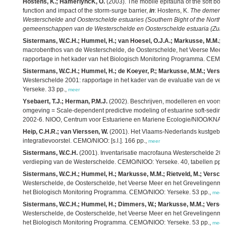
Hostens, K.; HamerlyncK, O.
(2003). The mobile epifauna of the soft bott
function and impact of the storm-surge barrier,
in
: Hostens, K.
The demersal
Westerschelde and Oosterschelde estuaries (Southern Bight of the North 
gemeenschappen van de Westerschelde en Oosterschelde estuaria (Zuide
Sistermans, W.C.H.; Hummel, H.; van Hoesel, O.J.A.; Markusse, M.M.; Ri
macrobenthos van de Westerschelde, de Oosterschelde, het Veerse Meer e
rapportage in het kader van het Biologisch Monitoring Programma. CEMO/
Sistermans, W.C.H.; Hummel, H.; de Koeyer, P.; Markusse, M.M.; Versch
Westerschelde 2001: rapportage in het kader van de evaluatie van de v
Yerseke. 33 pp.,
meer
Ysebaert, T.J.; Herman, P.M.J.
(2002). Beschrijven, modelleren en voorsp
omgeving = Scale-dependent predictive modeling of estuarine soft-sedim
2002-6. NIOO, Centrum voor Estuariene en Mariene Ecologie/NIOO/KNAW:
Heip, C.H.R.; van Vierssen, W.
(2001). Het Vlaams-Nederlands kustgebo
integratievoorstel. CEMO/NIOO: [s.l.]. 166 pp.,
meer
Sistermans, W.C.H.
(2001). Inventarisatie macrofauna Westerschelde 2000
verdieping van de Westerschelde. CEMO/NIOO: Yerseke. 40, tabellen pp.,
Sistermans, W.C.H.; Hummel, H.; Markusse, M.M.; Rietveld, M.; Verschu
Westerschelde, de Oosterschelde, het Veerse Meer en het Grevelingenmeer
het Biologisch Monitoring Programma. CEMO/NIOO: Yerseke. 53 pp.,
meer
Sistermans, W.C.H.; Hummel, H.; Dimmers, W.; Markusse, M.M.; Versch
Westerschelde, de Oosterschelde, het Veerse Meer en het Grevelingenmeer
het Biologisch Monitoring Programma. CEMO/NIOO: Yerseke. 53 pp.,
meer