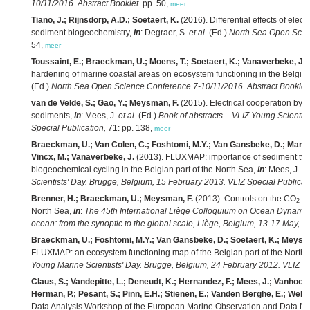
10/11/2016. Abstract Booklet.
pp. 50,
meer
Tiano, J.; Rijnsdorp, A.D.; Soetaert, K.
(2016). Differential effects of elec
sediment biogeochemistry,
in
: Degraer, S.
et al.
(Ed.)
North Sea Open Scien
54,
meer
Toussaint, E.; Braeckman, U.; Moens, T.; Soetaert, K.; Vanaverbeke, J
(
hardening of marine coastal areas on ecosystem functioning in the Belgia
(Ed.)
North Sea Open Science Conference 7-10/11/2016. Abstract Booklet.
van de Velde, S.; Gao, Y.; Meysman, F.
(2015). Electrical cooperation by c
sediments,
in
: Mees, J.
et al.
(Ed.)
Book of abstracts – VLIZ Young Scientis
Special Publication,
71: pp. 138,
meer
Braeckman, U.; Van Colen, C.; Foshtomi, M.Y.; Van Gansbeke, D.; Marcha
Vincx, M.; Vanaverbeke, J.
(2013). FLUXMAP: importance of sediment type 
biogeochemical cycling in the Belgian part of the North Sea,
in
: Mees, J.
et
Scientists' Day. Brugge, Belgium, 15 February 2013. VLIZ Special Publicat
Brenner, H.; Braeckman, U.; Meysman, F.
(2013). Controls on the CO
sy
2
North Sea,
in
:
The 45th International Liège Colloquium on Ocean Dynamics. 
ocean: from the synoptic to the global scale, Liège, Belgium, 13-17 May, 20
Braeckman, U.; Foshtomi, M.Y.; Van Gansbeke, D.; Soetaert, K.; Meysma
FLUXMAP: an ecosystem functioning map of the Belgian part of the North
Young Marine Scientists' Day. Brugge, Belgium, 24 February 2012. VLIZ Sp
Claus, S.; Vandepitte, L.; Deneudt, K.; Hernandez, F.; Mees, J.; Vanhoorn
Herman, P.; Pesant, S.; Pinn, E.H.; Stienen, E.; Vanden Berghe, E.; Webb, 
Data Analysis Workshop of the European Marine Observation and Data N