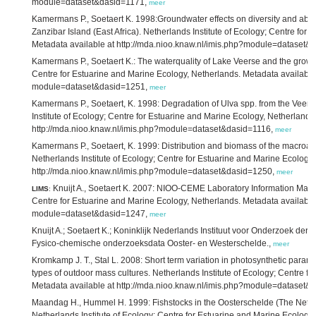
module=dataset&dasid=1171,
meer
Kamermans P., Soetaert K. 1998:Groundwater effects on diversity and ab
Zanzibar Island (East Africa). Netherlands Institute of Ecology; Centre for
Metadata available at http://mda.nioo.knaw.nl/imis.php?module=dataset&
Kamermans P., Soetaert K.: The waterquality of Lake Veerse and the growth 
Centre for Estuarine and Marine Ecology, Netherlands. Metadata available 
module=dataset&dasid=1251,
meer
Kamermans P., Soetaert, K. 1998: Degradation of Ulva spp. from the Veer
Institute of Ecology; Centre for Estuarine and Marine Ecology, Netherlands
http://mda.nioo.knaw.nl/imis.php?module=dataset&dasid=1116,
meer
Kamermans P., Soetaert, K. 1999: Distribution and biomass of the macroal
Netherlands Institute of Ecology; Centre for Estuarine and Marine Ecology
http://mda.nioo.knaw.nl/imis.php?module=dataset&dasid=1250,
meer
Knuijt A., Soetaert K. 2007: NIOO-CEME Laboratory Information Mana
LIMS
:
Centre for Estuarine and Marine Ecology, Netherlands. Metadata available 
module=dataset&dasid=1247,
meer
Knuijt A.; Soetaert K.; Koninklijk Nederlands Instituut voor Onderzoek der
Fysico-chemische onderzoeksdata Ooster- en Westerschelde.,
meer
Kromkamp J. T., Stal L. 2008: Short term variation in photosynthetic param
types of outdoor mass cultures. Netherlands Institute of Ecology; Centre f
Metadata available at http://mda.nioo.knaw.nl/imis.php?module=dataset
Maandag H., Hummel H. 1999: Fishstocks in the Oosterschelde (The Neth
Netherlands Institute of Ecology; Centre for Estuarine and Marine Ecology