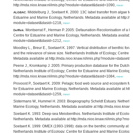
http://mda.nioo.knaw.nl/imis.php?module=dataset&dasid=1090,
meer
Middelburg J., Soetaert K. 2000: 13C label transfer from algae to b
ALGBAC
:
Estuarine and Marine Ecology, Netherlands. Metadata available at http://
module=dataset&dasid=1218,
meer
Montserrat F., Herman P. 2005: Defaunation-Recolonisation of a ben
DefRek
:
Centre for Estuarine and Marine Ecology, Netherlands. Metadata available 
module=dataset&dasid=1212,
meer
Moodley L., Breur E., Soetaert K. 1997: Vertical distribution of benthic for
and the relevance of sieve size. Netherlands Institute of Ecology; Centre 
Metadata available at http://mda.nioo.knaw.nl/imis.php?module=dataset&
Peene J., Kromkamp J. 2005: Primary production database for the Dutch De
Netherlands Institute of Ecology; Centre for Estuarine and Marine Ecology
http://mda.nioo.knaw.nl/imis.php?module=dataset&dasid=1084,
meer
Provoost P., Soetaert K. 2009: Pelagic food web source and ecosystem func
for Estuarine and Marine Ecology, Netherlands. Metadata available at http
module=dataset&dasid=1259,
meer
Sistermans W., Hummel H. 2003: Biogeography Scheldt Estuary. Netherlands
Marine Ecology, Netherlands. Metadata available at http://mda.nioo.kna
Soetaert K. 1993: Deep-sea Meiobenthos. Netherlands Institute of Ecology
Netherlands. Metadata available at http://mda.nioo.knaw.nl/imis.php?mo
Soetaert K. 1999: OMEX (1993-1998): data on the benthic community at the
Netherlands Institute of Ecology; Centre for Estuarine and Marine Ecology