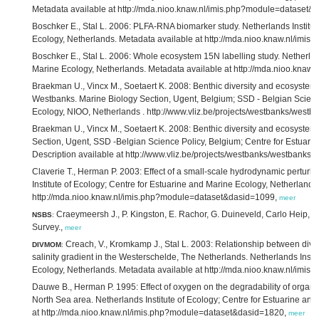
Metadata available at http://mda.nioo.knaw.nl/imis.php?module=dataset&
Boschker E., Stal L. 2006: PLFA-RNA biomarker study. Netherlands Institut
Ecology, Netherlands. Metadata available at http://mda.nioo.knaw.nl/im
Boschker E., Stal L. 2006: Whole ecosystem 15N labelling study. Netherland
Marine Ecology, Netherlands. Metadata available at http://mda.nioo.kna
Braekman U., Vincx M., Soetaert K. 2008: Benthic diversity and ecosystem
Westbanks. Marine Biology Section, Ugent, Belgium; SSD - Belgian Scienc
Ecology, NIOO, Netherlands . http://www.vliz.be/projects/westbanks/we
Braekman U., Vincx M., Soetaert K. 2008: Benthic diversity and ecosystem 
Section, Ugent, SSD -Belgian Science Policy, Belgium; Centre for Estuar
Description available at http://www.vliz.be/projects/westbanks/westban
Claverie T., Herman P. 2003: Effect of a small-scale hydrodynamic perturb
Institute of Ecology; Centre for Estuarine and Marine Ecology, Netherlands
http://mda.nioo.knaw.nl/imis.php?module=dataset&dasid=1099,
meer
Craeymeersh J., P. Kingston, E. Rachor, G. Duineveld, Carlo Heip,
NSBS
:
Survey.,
meer
Creach, V., Kromkamp J., Stal L. 2003: Relationship between divers
DIVMOM
:
salinity gradient in the Westerschelde, The Netherlands. Netherlands Insti
Ecology, Netherlands. Metadata available at http://mda.nioo.knaw.nl/im
Dauwe B., Herman P. 1995: Effect of oxygen on the degradability of organic 
North Sea area. Netherlands Institute of Ecology; Centre for Estuarine an
at http://mda.nioo.knaw.nl/imis.php?module=dataset&dasid=1820,
meer