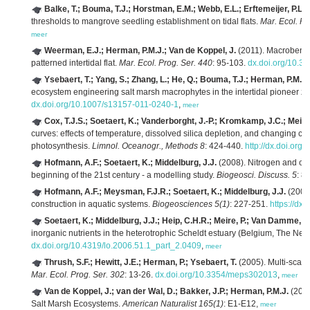
Balke, T.; Bouma, T.J.; Horstman, E.M.; Webb, E.L.; Erftemeijer, P.L.
thresholds to mangrove seedling establishment on tidal flats.
Mar. Ecol. Pr
meer
Weerman, E.J.; Herman, P.M.J.; Van de Koppel, J.
(2011). Macrobentho
patterned intertidal flat.
Mar. Ecol. Prog. Ser. 440
: 95-103.
dx.doi.org/10.
Ysebaert, T.; Yang, S.; Zhang, L.; He, Q.; Bouma, T.J.; Herman, P.M.J.
ecosystem engineering salt marsh macrophytes in the intertidal pioneer z
dx.doi.org/10.1007/s13157-011-0240-1
,
meer
Cox, T.J.S.; Soetaert, K.; Vanderborght, J.-P.; Kromkamp, J.C.; Meire,
curves: effects of temperature, dissolved silica depletion, and changin
photosynthesis.
Limnol. Oceanogr., Methods 8
: 424-440.
http://dx.doi.org
Hofmann, A.F.; Soetaert, K.; Middelburg, J.J.
(2008). Nitrogen and car
beginning of the 21st century - a modelling study.
Biogeosci. Discuss. 5
: 8
Hofmann, A.F.; Meysman, F.J.R.; Soetaert, K.; Middelburg, J.J.
(2008)
construction in aquatic systems.
Biogeosciences 5(1)
: 227-251.
https://dx
Soetaert, K.; Middelburg, J.J.; Heip, C.H.R.; Meire, P.; Van Damme, S.
inorganic nutrients in the heterotrophic Scheldt estuary (Belgium, The Net
dx.doi.org/10.4319/lo.2006.51.1_part_2.0409
,
meer
Thrush, S.F.; Hewitt, J.E.; Herman, P.; Ysebaert, T.
(2005). Multi-scale
Mar. Ecol. Prog. Ser. 302
: 13-26.
dx.doi.org/10.3354/meps302013
,
meer
Van de Koppel, J.; van der Wal, D.; Bakker, J.P.; Herman, P.M.J.
(2005
Salt Marsh Ecosystems.
American Naturalist 165(1)
: E1-E12,
meer