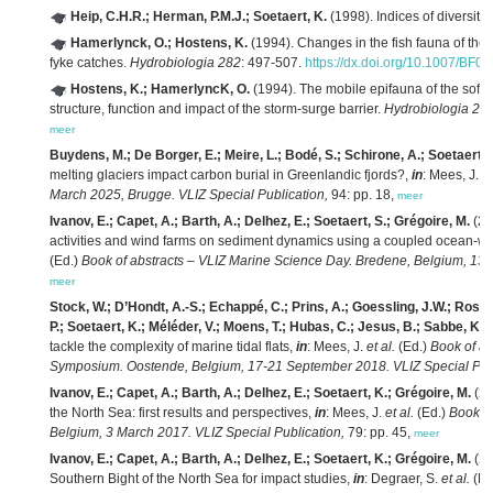
Heip, C.H.R.; Herman, P.M.J.; Soetaert, K.
(1998). Indices of diversit
Hamerlynck, O.; Hostens, K.
(1994). Changes in the fish fauna of the 
fyke catches.
Hydrobiologia 282
: 497-507.
https://dx.doi.org/10.1007/BF
Hostens, K.; HamerlyncK, O.
(1994). The mobile epifauna of the soft 
structure, function and impact of the storm-surge barrier.
Hydrobiologia 28
meer
Buydens, M.; De Borger, E.; Meire, L.; Bodé, S.; Schirone, A.; Soetaert,
melting glaciers impact carbon burial in Greenlandic fjords?,
in
: Mees, J.
et
March 2025, Brugge. VLIZ Special Publication,
94: pp. 18,
meer
Ivanov, E.; Capet, A.; Barth, A.; Delhez, E.; Soetaert, S.; Grégoire, M.
(20
activities and wind farms on sediment dynamics using a coupled ocean-w
(Ed.)
Book of abstracts – VLIZ Marine Science Day. Bredene, Belgium, 13 
meer
Stock, W.; D’Hondt, A.-S.; Echappé, C.; Prins, A.; Goessling, J.W.; Rosa, 
P.; Soetaert, K.; Méléder, V.; Moens, T.; Hubas, C.; Jesus, B.; Sabbe, K.
(
tackle the complexity of marine tidal flats,
in
: Mees, J.
et al.
(Ed.)
Book of ab
Symposium. Oostende, Belgium, 17-21 September 2018. VLIZ Special Publ
Ivanov, E.; Capet, A.; Barth, A.; Delhez, E.; Soetaert, K.; Grégoire, M.
(20
the North Sea: first results and perspectives,
in
: Mees, J.
et al.
(Ed.)
Book of
Belgium, 3 March 2017. VLIZ Special Publication,
79: pp. 45,
meer
Ivanov, E.; Capet, A.; Barth, A.; Delhez, E.; Soetaert, K.; Grégoire, M.
(20
Southern Bight of the North Sea for impact studies,
in
: Degraer, S.
et al.
(Ed