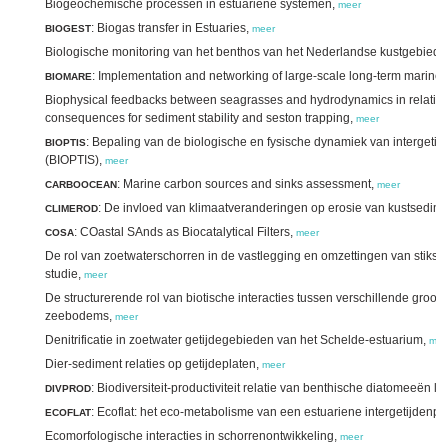
Biogeochemische processen in estuariene systemen,
meer
: Biogas transfer in Estuaries,
BIOGEST
meer
Biologische monitoring van het benthos van het Nederlandse kustgebied,
: Implementation and networking of large-scale long-term marine 
BIOMARE
Biophysical feedbacks between seagrasses and hydrodynamics in relation t
consequences for sediment stability and seston trapping,
meer
: Bepaling van de biologische en fysische dynamiek van intergeti
BIOPTIS
(BIOPTIS),
meer
: Marine carbon sources and sinks assessment,
CARBOOCEAN
meer
: De invloed van klimaatveranderingen op erosie van kustsed
CLIMEROD
: COastal SAnds as Biocatalytical Filters,
COSA
meer
De rol van zoetwaterschorren in de vastlegging en omzettingen van stiksto
studie,
meer
De structurerende rol van biotische interacties tussen verschillende groot
zeebodems,
meer
Denitrificatie in zoetwater getijdegebieden van het Schelde-estuarium,
mee
Dier-sediment relaties op getijdeplaten,
meer
: Biodiversiteit-productiviteit relatie van benthische diatomeeën la
DIVPROD
: Ecoflat: het eco-metabolisme van een estuariene intergetijdenpl
ECOFLAT
Ecomorfologische interacties in schorrenontwikkeling,
meer