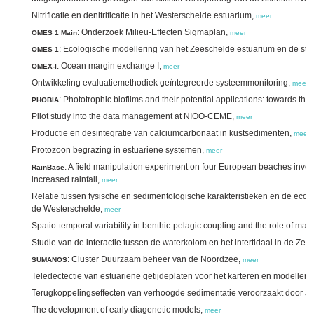
Nitrificatie en denitrificatie in het Westerschelde estuarium,
meer
: Onderzoek Milieu-Effecten Sigmaplan,
OMES 1 Main
meer
: Ecologische modellering van het Zeeschelde estuarium en de stu
OMES 1
: Ocean margin exchange I,
OMEX-I
meer
Ontwikkeling evaluatiemethodiek geïntegreerde systeemmonitoring,
meer
: Phototrophic biofilms and their potential applications: towards th
PHOBIA
Pilot study into the data management at NIOO-CEME,
meer
Productie en desintegratie van calciumcarbonaat in kustsedimenten,
meer
Protozoon begrazing in estuariene systemen,
meer
: A field manipulation experiment on four European beaches inve
RainBase
increased rainfall,
meer
Relatie tussen fysische en sedimentologische karakteristieken en de eco
de Westerschelde,
meer
Spatio-temporal variability in benthic-pelagic coupling and the role of ma
Studie van de interactie tussen de waterkolom en het intertidaal in de Z
: Cluster Duurzaam beheer van de Noordzee,
SUMANOS
meer
Teledectectie van estuariene getijdeplaten voor het karteren en modeller
Terugkoppelingseffecten van verhoogde sedimentatie veroorzaakt door
Sp
The development of early diagenetic models,
meer