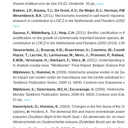
Vlaams Instituut voor de Zee (VLIZ): Oostende. 35 pp.,
meer
Bakker, J.P.; Bouma, T.J.; De Groot, A.V.; De Meijer, R.J.; Herman, P.M.J
Wesenbeeck, B.K.
(2011). Mechanisms involved in salt-marsh rejuvenati
research in contribution to LOICZ in the Netherlands and Flanders (2002
meer
Gazeau, F.; Middelburg, J.J.; Heip, C.H.
(2011). Benthic calcification in t
acidification on the growth of commercially important bivalve species,
in
: H
contribution to LOICZ in the Netherlands and Flanders (2002-2010). LOIC
Vanaverbeke, J.; Braarup, A.B.; Braeckman, U.; Courtens, W.; Cuveliers,
Huyse, T.; Lacroix, G.; Larmuseau, M.; Mees, J.; Provoost, P.; Rabaut, M.
E.W.M.; Verstraete, H.; Volckaert, F.; Vincx, M.
(2011). Understanding bent
in shallow coastal seas. "Westbanks": Final Report. Belgian Science Policy 
Wijnhoven, S.; Hummel, H.
(2009). Historische analyse exoten in de Zeeu
en impact van exoten onder de macrofauna van het zachte substraat in d
Taskforce Publication Series
, 2009-11. NIOO, Centrum voor Estuariene en
Wijnhoven, S.; Sistermans, W.C.H.; Escaravage, V.
(2006). Historische w
Monitor Taskforce Publication Series
, 2006-04. NIOO, Centrum voor Estu
51 pp.,
meer
Hamerlynck, O.; Hostens, K.
(2003). Changes in the fish fauna of the Oost
catches,
in
: Hostens, K.
The demersal fish and macro-invertebrate assemb
estuaries (Southern Bight of the North Sea) = De demersale vis- en mac
Westerschelde en Oosterschelde estuaria (Zuidelijke Bocht van de Noordz