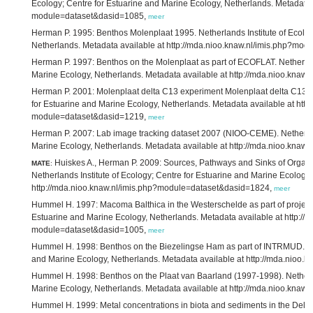
Ecology; Centre for Estuarine and Marine Ecology, Netherlands. Metadata a
module=dataset&dasid=1085,
meer
Herman P. 1995: Benthos Molenplaat 1995. Netherlands Institute of Ecolog
Netherlands. Metadata available at http://mda.nioo.knaw.nl/imis.php?mo
Herman P. 1997: Benthos on the Molenplaat as part of ECOFLAT. Netherland
Marine Ecology, Netherlands. Metadata available at http://mda.nioo.kna
Herman P. 2001: Molenplaat delta C13 experiment Molenplaat delta C13 ex
for Estuarine and Marine Ecology, Netherlands. Metadata available at http
module=dataset&dasid=1219,
meer
Herman P. 2007: Lab image tracking dataset 2007 (NIOO-CEME). Netherland
Marine Ecology, Netherlands. Metadata available at http://mda.nioo.kna
Huiskes A., Herman P. 2009: Sources, Pathways and Sinks of Organic 
MATE
:
Netherlands Institute of Ecology; Centre for Estuarine and Marine Ecology
http://mda.nioo.knaw.nl/imis.php?module=dataset&dasid=1824,
meer
Hummel H. 1997: Macoma Balthica in the Westerschelde as part of project B
Estuarine and Marine Ecology, Netherlands. Metadata available at http://
module=dataset&dasid=1005,
meer
Hummel H. 1998: Benthos on the Biezelingse Ham as part of INTRMUD. Neth
and Marine Ecology, Netherlands. Metadata available at http://mda.nioo
Hummel H. 1998: Benthos on the Plaat van Baarland (1997-1998). Netherlan
Marine Ecology, Netherlands. Metadata available at http://mda.nioo.kna
Hummel H. 1999: Metal concentrations in biota and sediments in the Delta 