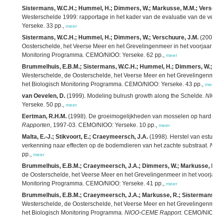
Sistermans, W.C.H.; Hummel, H.; Dimmers, W.; Markusse, M.M.; Versch
Westerschelde 1999: rapportage in het kader van de evaluatie van de v
Yerseke. 33 pp.,
meer
Sistermans, W.C.H.; Hummel, H.; Dimmers, W.; Verschuure, J.M.
(2000)
Oosterschelde, het Veerse Meer en het Grevelingenmeer in het voorjaar 2
Monitoring Programma. CEMO/NIOO: Yerseke. 62 pp.,
meer
Brummelhuis, E.B.M.; Sistermans, W.C.H.; Hummel, H.; Dimmers, W.; M
Westerschelde, de Oosterschelde, het Veerse Meer en het Grevelingenmeer
het Biologisch Monitoring Programma. CEMO/NIOO: Yerseke. 43 pp.,
meer
van Oevelen, D.
(1999). Modeling bulrush growth along the Schelde.
NIOO
Yerseke. 50 pp.,
meer
Eertman, R.H.M.
(1998). De groeimogelijkheden van mosselen op hard su
Rapporten
, 1997-03. CEMO/NIOO: Yerseke. 10 pp.,
meer
Malta, E.-J.; Stikvoort, E.; Craeymeersch, J.A.
(1998). Herstel van estua
verkenning naar effecten op de bodemdieren van het zachte substraat.
NI
pp.,
meer
Brummelhuis, E.B.M.; Craeymeersch, J.A.; Dimmers, W.; Markusse, R.
de Oosterschelde, het Veerse Meer en het Grevelingenmeer in het voorjaar
Monitoring Programma. CEMO/NIOO: Yerseke. 41 pp.,
meer
Brummelhuis, E.B.M.; Craeymeersch, J.A.; Markusse, R.; Sistermans, 
Westerschelde, de Oosterschelde, het Veerse Meer en het Grevelingenmeer
het Biologisch Monitoring Programma.
NIOO-CEME Rapport
. CEMO/NIOO: Y