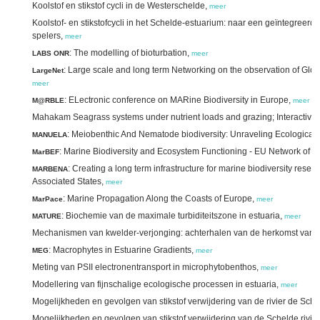
Koolstof en stikstof cycli in de Westerschelde,
meer
Koolstof- en stikstofcycli in het Schelde-estuarium: naar een geïntegreerde 
spelers,
meer
: The modelling of bioturbation,
LABS ONR
meer
: Large scale and long term Networking on the observation of Glob
LargeNet
meer
: ELectronic conference on MARine Biodiversity in Europe,
M@RBLE
meer
Mahakam Seagrass systems under nutrient loads and grazing; Interactive 
: Meiobenthic And Nematode biodiversity: Unraveling Ecological 
MANUELA
: Marine Biodiversity and Ecosystem Functioning - EU Network of E
MarBEF
: Creating a long term infrastructure for marine biodiversity re
MARBENA
Associated States,
meer
: Marine Propagation Along the Coasts of Europe,
MarPace
meer
: Biochemie van de maximale turbiditeitszone in estuaria,
MATURE
meer
Mechanismen van kwelder-verjonging: achterhalen van de herkomst van sli
: Macrophytes in Estuarine Gradients,
MEG
meer
Meting van PSII electronentransport in microphytobenthos,
meer
Modellering van fijnschalige ecologische processen in estuaria,
meer
Mogelijkheden en gevolgen van stikstof verwijdering van de rivier de S
Mogelijkheden en gevolgen van stikstof verwijdering van de Schelde rivi