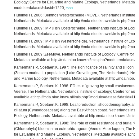
Ecology; Centre for Estuarine and Marine Ecology, Netherlands. Metadata a
module=dataset&dasid=1220,
meer
Hummel H. 2006: Benthos Westerschelde (MOVE). Netherlands Institute of 
Netherlands. Metadata available at http://mda.nioo.knaw.nl/imis.php?mo
Hummel H. 2009: IMP [Fish Oosterschelde]. Netherlands Institute of Ecolog
Netherlands. Metadata available at http://mda.nioo.knaw.nl/imis.php?mo
Hummel H. 2009: IMP [Fish Westerschelde]. Netherlands Institute of Ecolo
Netherlands. Metadata available at http://mda.nioo.knaw.nl/imis.php?mo
Hummel H. 2009: ZeeMove. Netherlands Institute of Ecology; Centre for E
Metadata available at http://mda.nioo.knaw.nl/imis.php?module=dataset&
Kamermans P., Soetaert K. 1997: The significance of salinity and silicon lev
(Zostera marina L.) population (Lake Grevelingen, The Netherlands). Nether
and Marine Ecology, Netherlands. Metadata available at http://mda.nioo
Kamermans P., Soetaert K. 1998: Effects of grazing by small crustaceans o
Veerse, The Netherlands. Netherlands Institute of Ecology; Centre for Es
available at http://mda.nioo.knaw.nl/imis.php?module=dataset&dasid=116
Kamermans P., Soetaert K. 1998: Leaf production, shoot demography, and
ciliatum (Cymodoceaceae) along the East African coast. Netherlands Instit
Ecology, Netherlands. Metadata available at http://mda.nioo.knaw.nl/im
Kamermans P., Soetaert K. 1998: The role of cold resistance and burial for w
(Chlorophyta) bloom in an eutrophic lagoon (Veerse Meer lagoon, The Neth
for Estuarine and Marine Ecology, Netherlands. Metadata available at http