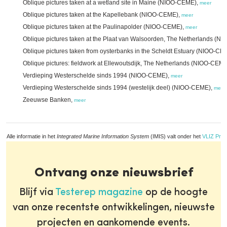
Oblique pictures taken at a wetland site in Maine (NIOO-CEME),
meer
Oblique pictures taken at the Kapellebank (NIOO-CEME),
meer
Oblique pictures taken at the Paulinapolder (NIOO-CEME),
meer
Oblique pictures taken at the Plaat van Walsoorden, The Netherlands (
Oblique pictures taken from oysterbanks in the Scheldt Estuary (NIOO-CE
Oblique pictures: fieldwork at Ellewoutsdijk, The Netherlands (NIOO-CEM
Verdieping Westerschelde sinds 1994 (NIOO-CEME),
meer
Verdieping Westerschelde sinds 1994 (westelijk deel) (NIOO-CEME),
meer
Zeeuwse Banken,
meer
Alle informatie in het
Integrated Marine Information System
(IMIS) valt onder het
VLIZ Priv
Ontvang onze nieuwsbrief
Blijf via
Testerep magazine
op de hoogte
van onze recentste ontwikkelingen, nieuwste
projecten en aankomende events.