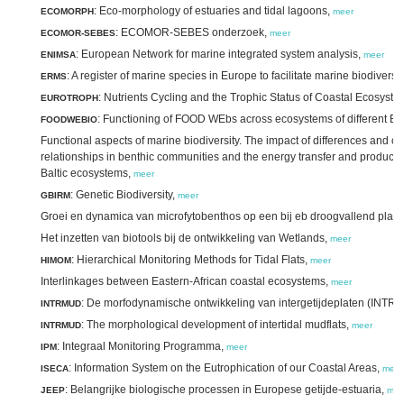
: Eco-morphology of estuaries and tidal lagoons,
ECOMORPH
meer
: ECOMOR-SEBES onderzoek,
ECOMOR-SEBES
meer
: European Network for marine integrated system analysis,
ENIMSA
meer
: A register of marine species in Europe to facilitate marine biodive
ERMS
: Nutrients Cycling and the Trophic Status of Coastal Ecosyst
EUROTROPH
: Functioning of FOOD WEbs across ecosystems of different BIO
FOODWEBIO
Functional aspects of marine biodiversity. The impact of differences and ch
relationships in benthic communities and the energy transfer and productivi
Baltic ecosystems,
meer
: Genetic Biodiversity,
GBIRM
meer
Groei en dynamica van microfytobenthos op een bij eb droogvallend plat 
Het inzetten van biotools bij de ontwikkeling van Wetlands,
meer
: Hierarchical Monitoring Methods for Tidal Flats,
HIMOM
meer
Interlinkages between Eastern-African coastal ecosystems,
meer
: De morfodynamische ontwikkeling van intergetijdeplaten (INT
INTRMUD
: The morphological development of intertidal mudflats,
INTRMUD
meer
: Integraal Monitoring Programma,
IPM
meer
: Information System on the Eutrophication of our Coastal Areas,
ISECA
meer
: Belangrijke biologische processen in Europese getijde-estuaria,
JEEP
mee