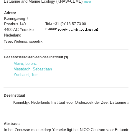
Estuarine and Marine Ecology (KNAW-CEME)
,
meer
Adres:
Korringaweg 7
Postbus 140
Tel.:
+31-(0)113-57 73 00
E-mail:
4400 AC Yerseke
Nederland
Type:
Wetenschappelijk
Geassocieerd aan een deelinstituut
(3)
Meire, Lorenz
Mestdagh, Sebastiaan
Ysebaert, Tom
Deelinstituut
Koninklijk Nederlands Instituut voor Onderzoek der Zee; Estuarine 
Abstract:
In het Zeeuwse mosseldorp Yerseke ligt het NIOO-Centrum voor Estuarien