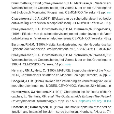
Brummelhuis, E.B.M.; Craeymeersch, J.A.; Markusse, R.; Sistermans, 
Westerschelde, de Oosterschelde, het Veerse Meer en het Grevelingenmeer
het Biologisch Monitoring Programma. CEMO/NIOO: Yerseke. 42 pp.,
meer
Craeymeersch, J.A.
(1997). Effekten van de schelpdiervisserij op bet bo
ontwikkeling' en 'effekten schelpdiervisserij'. CEMO/NIOO: Yerseke. 63 pp.
Craeymeersch, J.A.; Brummelhuis, E.B.M.; Dimmers, W.; Engelberts, A.
(1996). Effekten van de schelpdiervisserij op het bodemleven in de Voorde
ontwikkeling' en 'effekten schelpdiervisserij. CEMO/NIOO: Yerseke. 48 pp.
Eertman, R.H.M.
(1996). Habitat karakterisering van de Nederlandse kustw
Fysische doelvariabelen.
Werkdocument RIKZ
, AB 96.842x. CEMO/RIKZ: [s.
Craeymeersch, J.A.; Brummelhuis, E.B.M.; Schreurs, W.; Wessel, E.G.J
Westerschelde, de Oosterschelde, het Veerse Meer en het Grevelingenm
1995-1. CEMO/NIOO: Yerseke. 44 pp.,
meer
Herman, P.M.J.; Heip, C.
(1995). MATURE: Biogeochemistry of the Maximum
NIOO, Centrum voor Estuariene en Mariene Ecologie: Yerseke. 32 pp.,
mee
Boogerd, J.L.M.
(1994). Invloed van verdieping en verbetering van de wat
modelberekeningen met MOSES. CEMO/NIOO: Yerseke. 22 + bijlagen pp.
Hamerlynck, O.; Hostens, K.
(1994). Changes in the fish fauna of the Oost
catches,
in
: Nienhuis, P.H.
et al.
The Oosterschelde Estuary (The Netherlan
Developments in Hydrobiology,
97: pp. 497-507.
https://dx.doi.org/10.10
Hostens, K.; HamerlyncK, O.
(1994). The mobile epifauna of the soft bott
function and impact of the storm-surge barrier,
in
: Nienhuis, P.H.
et al.
The 