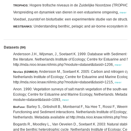
: Hogere trofische niveaus in de Zuidelijke Noordzee (TROPHOS
TROPHOS
Verspreiding en dynamiek van dieren in een estuariene omgeving,
meer
Voedsel, zuurstof en bioturbatie: een experimentele studie van de stru
: Understanding benthic, pelagic and air-borne ecosystem inte
WESTBANKS
Datasets
(84)
Andersson J.H., Wijsman, J., Soetaert K. 1999: Database with Sedimen
the literature. Netherlands Institute of Ecology; Centre for Estuarine and 
http://mda.nioo.knaw.nl/imis.php?module=dataset&dasid=1206,
meer
Andersson M., Soetaert K. 2005: Carbon and nitrogen cycl
Nevlas (02MM19)
:
Netherlands Institute of Ecology; Centre for Estuarine and Marine Ecology
http://mda.nioo.knaw.nl/imis.php?module=dataset&dasid=1215,
meer
Anon. 1990: Vegetation surveys of salt marsh vegetation of the south-west o
Ecology; Centre for Estuarine and Marine Ecology, Netherlands. Metadata a
module=dataset&dasid=1093,
meer
Barley S., Gribsholt B., Montserrat F., Na Hee T., Rossi F., Weerma
BioFuse
:
Functioning and Sediment interactions. Netherlands Institute of Ecology; 
Netherlands. Metadata available at http://mda.nioo.knaw.nl/imis.php?mo
Bogards R., Moodley L., Van Oevelen D., Soetaert K. 2003: Natural stable i
and the benthic heterotrophic cycle. Netherlands Institute of Ecology; Cen