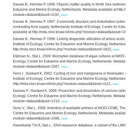
Dauwe B., Herman P. 1996: Organic matter quality in North Sea sediments. 
Estuarine and Marine Ecology, Netherlands. Metadata available at http://
module=dataset&dasid=1192,
meer
Dauwe B., Herman P. 1997: Community structure and bioturbation potential
contrasting food supply. Netherlands Institute of Ecology; Centre for Est
available at http://mda.nioo.knaw.nl/imis.php?module=dataset&dasid=181
Dauwe B., Herman P. 1999: Linking diagenetic alteration of amino acids and
Institute of Ecology; Centre for Estuarine and Marine Ecology, Netherlands
http://mda.nioo.knaw.nl/imis.php?module=dataset&dasid=1822,
meer
Dijkman N., Stal L. 2009: Biomarker database of algae cultures at NIOO-C
Ecology; Centre for Estuarine and Marine Ecology, Netherlands. Metadata a
module=dataset&dasid=1087,
meer
Ferro I., Soetaert K. 2002: Cycling of iron and manganese in freshwater, 
Institute of Ecology; Centre for Estuarine and Marine Ecology, Netherlands
http://mda.nioo.knaw.nl/imis.php?module=dataset&dasid=1115,
meer
Gazeau F., Soetaert K. 2006: Production and dissolution of calcium carbona
Ecology; Centre for Estuarine and Marine Ecology, Netherlands. Metadata a
module=dataset&dasid=1210,
meer
Guns V., Stal L. 2008: Inventory of available primers at NIOO-CEME, The Ne
Centre for Estuarine and Marine Ecology, Netherlands. Metadata available 
module=dataset&dasid=1086,
meer
Haverkamp T.H.A, Stal L.: DNA sequence database, a subset of the LIMS d