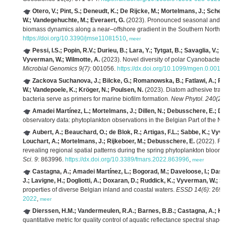
Otero, V.; Pint, S.; Deneudt, K.; De Rijcke, M.; Mortelmans, J.; Sche
W.; Vandegehuchte, M.; Everaert, G.
(2023). Pronounced seasonal and spat
biomass dynamics along a near–offshore gradient in the Southern North 
https://doi.org/10.3390/jmse11081510
,
meer
Pessi, I.S.; Popin, R.V.; Durieu, B.; Lara, Y.; Tytgat, B.; Savaglia, V.
Vyverman, W.; Wilmotte, A.
(2023). Novel diversity of polar Cyanobacte
Microbial Genomics 9(7)
: 001056.
https://dx.doi.org/10.1099/mgen.0.0010
Zackova Suchanova, J.; Bilcke, G.; Romanowska, B.; Fatlawi, A.; Pip
W.; Vandepoele, K.; Kröger, N.; Poulsen, N.
(2023). Diatom adhesive trail 
bacteria serve as primers for marine biofilm formation.
New Phytol. 240(2)
Amadei Martínez, L.; Mortelmans, J.; Dillen, N.; Debusschere, E.; De
observatory data: phytoplankton observations in the Belgian Part of the No
Aubert, A.; Beauchard, O.; de Blok, R.; Artigas, F.L.; Sabbe, K.; Vy
Louchart, A.; Mortelmans, J.; Rijkeboer, M.; Debusschere, E.
(2022). Fro
revealing regional spatial patterns during the spring phytoplankton bloom 
Sci. 9
: 863996.
https://dx.doi.org/10.3389/fmars.2022.863996
,
meer
Castagna, A.; Amadei Martínez, L.; Bogorad, M.; Daveloose, I.; Dass
J.; Lavigne, H.; Dogliotti, A.; Doxaran, D.; Ruddick, K.; Vyverman, W.; S
properties of diverse Belgian inland and coastal waters.
ESSD 14(6)
: 269
2022
,
meer
Dierssen, H.M.; Vandermeulen, R.A.; Barnes, B.B.; Castagna, A.; Kn
quantitative metric for quality control of aquatic reflectance spectral sha