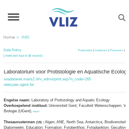
Overslaan
en
naar
de
Kruimelpad
Home
IMIS
inhoud
gaan
Data Policy
Publicaties
|
Instituten
|
Personen
|
Da
[ meld een fout in dit record ]
Laboratorium voor Protistologie en Aquatische Ecolog
seadatanet.maris2.nl/v_edmo/print.asp?n_code=265
www.pae.ugent.be
Engelse naam:
Laboratory of Protistology and Aquatic Ecology
Overkoepelend instituut:
Universiteit Gent; Faculteit Wetenschappen; Va
Biologie (UGent)
,
meer
Thesaurustermen
:
Algen; ANE, North Sea; Antarctica; Biodiversiteit; 
(19)
Diatomeeën; Education: Formation; Fytobenthos; Fytoplankton; Gecultivee