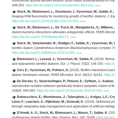
homoserine lactone derived tetramic acids impair photosynthesis in
Phaeo
198-203.
https://dx.doi.org/10.1021/acschembio.8b01101
,
meer
Stock, W.; Blommaert, L.; Daveloose, I.; Vyverman, W.; Sabbe, K.; B
Imaging-PAM fluorometry for monitoring growth of benthic diatoms.
J. Exp.
https://dx.doi.org/10.1016/j.jembe.2019.02.003
,
meer
Stock, W.; Blommaert, L.; De Troch, M.; Mangelinckx, S.; Willems, A
diatom-bacteria interactions alleviates antagonistic effects.
FEMS Microbiol
https://dx.doi.org/10.1093/femsec/fiz171
,
meer
Stock, W.; Vanelslander, B.; Rüdiger, F.; Sabbe, K.; Vyverman, W.; Ka
benthic diatom
Cylindrotheca closterium
(Bacillariophyceae) complex.
Fron
https://dx.doi.org/10.3389/fmicb.2019.01395
,
meer
Blommaert, L.; Lavaud, J.; Vyverman, W.; Sabbe, K.
(2018). Behaviour
and epipsammic benthic diatoms.
Eur. J. Phycol. 53(2)
: 146-155.
https://
Cirri, E.; Vyverman, W.; Pohnert, G.
(2018). Biofilm interactions-bacte
diatom
Seminavis robusta
.
FEMS Microbiol. Ecol. 94(11)
: fiy161.
https://dx
De Decker, S.; Vanormelingen, P.; Pinseel, E.; Sefbom, J.; Audoor, S
reproductive isolation between genetically distinct sympatric clades of t
169(4)
: 569-583.
https://dx.doi.org/10.1016/j.protis.2018.05.003
,
meer
Debusschere, E.; Mortelmans, J.; Tyberghein, L.; Artigas, L.F.; Creac
Lizon, F.; Louchart, A.; Rijkeboer, M.; Deneudt, K.
(2018). Optimized plank
through integrative data management and application of artificial intellige
D'Hondt, A.-S.; Stock, W.; Blommaert, L.; Moens, T.; Sabbe, K.
(2018)
multispecies diatom biofilm.
Mar. Environ. Res. 140
: 78-89.
https://dx.doi