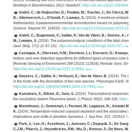
(2025). Breaking free from references: a consensus-based approach for co
Briefings in Bioinformatics 26(1)
: bbae642.
https://dx.doi.org/10.1093/bib
André, C.; de Ruijsscher, D.; Poulain, M.; Trachet, J.; De Clercq, W.
B.; Allemeersch, L.; D'hondt, F.; Louwye, S.
(2024). A medieval embankmen
Netherlands): A palaeoenvironmental reconstruction based on palynology
Science: Reports 55
: 104520.
https://dx.doi.org/10.1016/j.jasrep.2024.10
André, C.; Bogemans, F.; Sabbe, K; Van de Vijver, B.; Storme, A.; All
M.; Louwye, S.
(2024). The palaeoecological conditions of the tidal channe
Geol. Belg. 27(1-2)
: 87-102.
https://dx.doi.org/10.20341/gb.2024.007
,
meer
Castagna, A.; Dierssen, H.M.; Devriese, L.I.; Everaert, G.; Knaeps, E
historic and new detection algorithms for different types of plastics over 
[Remote Sensing of Environemnt 298 (2023) 113834].
Remote Sens. Envir
https://dx.doi.org/10.1016/j.rse.2023.113916
,
meer
Goeyers, C.; Sabbe, K.; Verleyen, E.; Van de Vijver, B.
(2024). The g
in the Arctic with the description of two new species.
Phycologia 63(4)
: 360
https://dx.doi.org/10.1080/00318884.2024.2377845
,
meer
Kamakura, S.; Bilcke, G.; Sato, S.
(2024). Transcriptional responses to
the euryhaline diatom
Pleurosira laevis
.
J. Phycol. 60(2)
: 308-326.
https://
Mortelmans, J.; Semmouri, I.; Perneel, M.; Lagaisse, R.; Amadei Mart
K.
(2024). Temperature-induced copepod depletion and the associated wa
Implications and shifts in plankton dynamics.
J. Sea Res. 201
: 102523.
htt
Park, J.; Lee, H.; Asselman, J.; Janssen, C.; Depuydt, S.; De Saeger, 
C.J.M.; Pitarch, J.; Heynderickx, P.M.; Wu, D.; Ronsse, F.; De Neve, W.; P