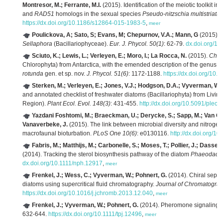
Montresor, M.; Ferrante, M.I.
(2015). Identification of the meiotic toolkit i
and
RAD51
homologs in the sexual species
Pseudo-nitzschia multistriata
https://dx.doi.org/10.1186/s12864-015-1983-5
,
meer
Poulickova, A; Sato, S; Evans, M; Chepurnov, V.A.; Mann, G
(2015). R
Sellaphora
(Bacillariophyceae).
Eur. J. Phycol. 50(1)
: 62-79.
dx.doi.org/1
Sciuto, K.; Lewis, L.; Verleyen, E.; Moro, I.; La Rocca, N.
(2015).
Chod
Chlorophyta) from Antarctica, with the emended description of the genus
C
rotunda
gen. et sp. nov.
J. Phycol. 51(6)
: 1172-1188.
https://dx.doi.org/10.
Sterken, M.; Verleyen, E.; Jones, V.J.; Hodgson, D.A.; Vyverman, W.; 
and annotated checklist of freshwater diatoms (Bacillariophyta) from Livin
Region).
Plant Ecol. Evol. 148(3)
: 431-455.
http://dx.doi.org/10.5091/plec
Yazdani Foshtomi, M.; Braeckman, U.; Derycke, S.; Sapp, M.; Van Gan
Vanaverbeke, J.
(2015). The link between microbial diversity and nitroge
macrofaunal bioturbation.
PLoS One 10(6)
: e0130116.
http://dx.doi.org/1
Fabris, M.; Matthijs, M.; Carbonelle, S.; Moses, T.; Pollier, J.; Dasse
(2014). Tracking the sterol biosynthesis pathway of the diatom
Phaeodacty
dx.doi.org/10.1111/nph.12917
,
meer
Frenkel, J.; Wess, C.; Vyverman, W.; Pohnert, G.
(2014). Chiral sepa
diatoms using supercritical fluid chromatography.
Journal of Chromatogra
https://dx.doi.org/10.1016/j.jchromb.2013.12.040
,
meer
Frenkel, J.; Vyverman, W.; Pohnert, G.
(2014). Pheromone signaling d
632-644.
https://dx.doi.org/10.1111/tpj.12496
,
meer