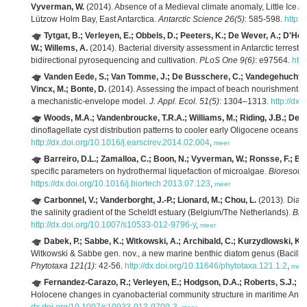
Vyverman, W.
(2014). Absence of a Medieval climate anomaly, Little Ice 
Lützow Holm Bay, East Antarctica.
Antarctic Science 26(5)
: 585-598.
http:
Tytgat, B.; Verleyen, E.; Obbels, D.; Peeters, K.; De Wever, A.; D'Ho
W.; Willems, A.
(2014). Bacterial diversity assessment in Antarctic terrest
bidirectional pyrosequencing and cultivation.
PLoS One 9(6)
: e97564.
htt
Vanden Eede, S.; Van Tomme, J.; De Busschere, C.; Vandegehuchte, M
Vincx, M.; Bonte, D.
(2014). Assessing the impact of beach nourishment on
a mechanistic-envelope model.
J. Appl. Ecol. 51(5)
: 1304–1313.
http://dx
Woods, M.A.; Vandenbroucke, T.R.A.; Williams, M.; Riding, J.B.; De S
dinoflagellate cyst distribution patterns to cooler early Oligocene oceans.
E
http://dx.doi.org/10.1016/j.earscirev.2014.02.004
,
meer
Barreiro, D.L.; Zamalloa, C.; Boon, N.; Vyverman, W.; Ronsse, F.; Bri
specific parameters on hydrothermal liquefaction of microalgae.
Bioresour
https://dx.doi.org/10.1016/j.biortech.2013.07.123
,
meer
Carbonnel, V.; Vanderborght, J.-P.; Lionard, M.; Chou, L.
(2013). Diato
the salinity gradient of the Scheldt estuary (Belgium/The Netherlands).
Bio
http://dx.doi.org/10.1007/s10533-012-9796-y
,
meer
Dabek, P.; Sabbe, K.; Witkowski, A.; Archibald, C.; Kurzydlowski, K.J.
Witkowski & Sabbe gen. nov., a new marine benthic diatom genus (Bacillar
Phytotaxa 121(1)
: 42-56.
http://dx.doi.org/10.11646/phytotaxa.121.1.2
,
meer
Fernandez-Carazo, R.; Verleyen, E.; Hodgson, D.A.; Roberts, S.J.; W
Holocene changes in cyanobacterial community structure in maritime Antar