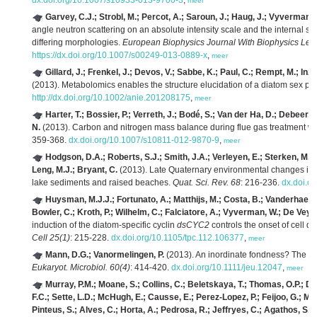
dx.doi.org/10.1007/s10933-013-9700-3
,
meer
Garvey, C.J.; Strobl, M.; Percot, A.; Saroun, J.; Haug, J.; Vyverman, 
angle neutron scattering on an absolute intensity scale and the internal sur
differing morphologies.
European Biophysics Journal With Biophysics Lett
https://dx.doi.org/10.1007/s00249-013-0889-x
,
meer
Gillard, J.; Frenkel, J.; Devos, V.; Sabbe, K.; Paul, C.; Rempt, M.; In
(2013). Metabolomics enables the structure elucidation of a diatom sex 
http://dx.doi.org/10.1002/anie.201208175
,
meer
Harter, T.; Bossier, P.; Verreth, J.; Bodé, S.; Van der Ha, D.; Debeer
N.
(2013). Carbon and nitrogen mass balance during flue gas treatment w
359-368.
dx.doi.org/10.1007/s10811-012-9870-9
,
meer
Hodgson, D.A.; Roberts, S.J.; Smith, J.A.; Verleyen, E.; Sterken, M.;
Leng, M.J.; Bryant, C.
(2013). Late Quaternary environmental changes in Ma
lake sediments and raised beaches.
Quat. Sci. Rev. 68
: 216-236.
dx.doi.o
Huysman, M.J.J.; Fortunato, A.; Matthijs, M.; Costa, B.; Vanderhaeghe
Bowler, C.; Kroth, P.; Wilhelm, C.; Falciatore, A.; Vyverman, W.; De Veyld
induction of the diatom-specific cyclin
dsCYC2
controls the onset of cell di
Cell 25(1)
: 215-228.
dx.doi.org/10.1105/tpc.112.106377
,
meer
Mann, D.G.; Vanormelingen, P.
(2013). An inordinate fondness? The num
Eukaryot. Microbiol. 60(4)
: 414-420.
dx.doi.org/10.1111/jeu.12047
,
meer
Murray, P.M.; Moane, S.; Collins, C.; Beletskaya, T.; Thomas, O.P.; D
F.C.; Sette, L.D.; McHugh, E.; Causse, E.; Perez-Lopez, P.; Feijoo, G.; Mor
Pinteus, S.; Alves, C.; Horta, A.; Pedrosa, R.; Jeffryes, C.; Agathos, S.