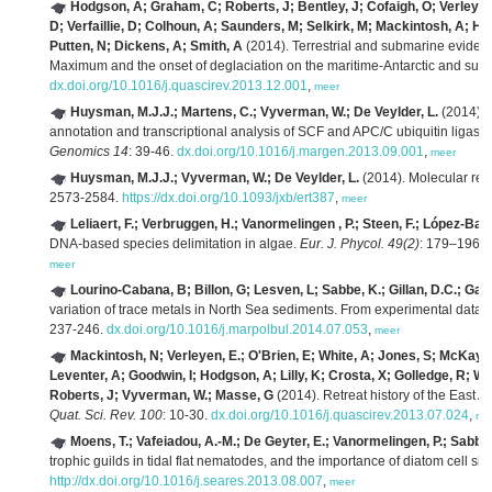
Hodgson, A; Graham, C; Roberts, J; Bentley, J; Cofaigh, O; Verleyen,
D; Verfaillie, D; Colhoun, A; Saunders, M; Selkirk, M; Mackintosh, A; He
Putten, N; Dickens, A; Smith, A
(2014). Terrestrial and submarine evidence
Maximum and the onset of deglaciation on the maritime-Antarctic and sub-
dx.doi.org/10.1016/j.quascirev.2013.12.001
,
meer
Huysman, M.J.J.; Martens, C.; Vyverman, W.; De Veylder, L.
(2014). P
annotation and transcriptional analysis of SCF and APC/C ubiquitin ligase
Genomics 14
: 39-46.
dx.doi.org/10.1016/j.margen.2013.09.001
,
meer
Huysman, M.J.J.; Vyverman, W.; De Veylder, L.
(2014). Molecular regu
2573-2584.
https://dx.doi.org/10.1093/jxb/ert387
,
meer
Leliaert, F.; Verbruggen, H.; Vanormelingen , P.; Steen, F.; López-Baut
DNA-based species delimitation in algae.
Eur. J. Phycol. 49(2)
: 179–196.
meer
Lourino-Cabana, B; Billon, G; Lesven, L; Sabbe, K.; Gillan, D.C.; Ga
variation of trace metals in North Sea sediments. From experimental data 
237-246.
dx.doi.org/10.1016/j.marpolbul.2014.07.053
,
meer
Mackintosh, N; Verleyen, E.; O'Brien, E; White, A; Jones, S; McKay, R
Leventer, A; Goodwin, I; Hodgson, A; Lilly, K; Crosta, X; Golledge, R; 
Roberts, J; Vyverman, W.; Masse, G
(2014). Retreat history of the East A
Quat. Sci. Rev. 100
: 10-30.
dx.doi.org/10.1016/j.quascirev.2013.07.024
,
me
Moens, T.; Vafeiadou, A.-M.; De Geyter, E.; Vanormelingen, P.; Sabbe,
trophic guilds in tidal flat nematodes, and the importance of diatom cell siz
http://dx.doi.org/10.1016/j.seares.2013.08.007
,
meer