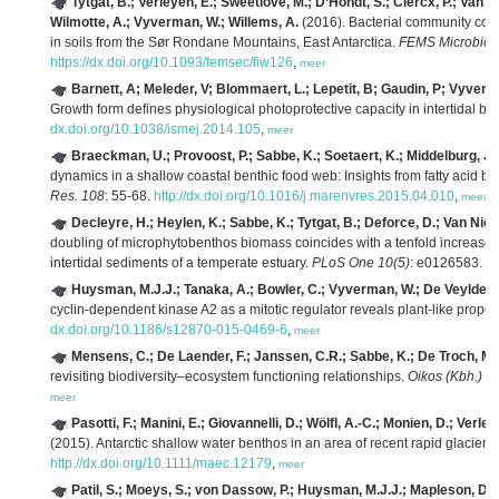
Tytgat, B.; Verleyen, E.; Sweetlove, M.; D’Hondt, S.; Clercx, P.; Van 
Wilmotte, A.; Vyverman, W.; Willems, A.
(2016). Bacterial community comp
in soils from the Sør Rondane Mountains, East Antarctica.
FEMS Microbiol. 
https://dx.doi.org/10.1093/femsec/fiw126
,
meer
Barnett, A; Meleder, V; Blommaert, L.; Lepetit, B; Gaudin, P; Vyverm
Growth form defines physiological photoprotective capacity in intertidal be
dx.doi.org/10.1038/ismej.2014.105
,
meer
Braeckman, U.; Provoost, P.; Sabbe, K.; Soetaert, K.; Middelburg, J.
dynamics in a shallow coastal benthic food web: Insights from fatty acid bi
Res. 108
: 55-68.
http://dx.doi.org/10.1016/j.marenvres.2015.04.010
,
meer
Decleyre, H.; Heylen, K.; Sabbe, K.; Tytgat, B.; Deforce, D.; Van Nie
doubling of microphytobenthos biomass coincides with a tenfold increase in
intertidal sediments of a temperate estuary.
PLoS One 10(5)
: e0126583.
ht
Huysman, M.J.J.; Tanaka, A.; Bowler, C.; Vyverman, W.; De Veylder, 
cyclin-dependent kinase A2 as a mitotic regulator reveals plant-like proper
dx.doi.org/10.1186/s12870-015-0469-6
,
meer
Mensens, C.; De Laender, F.; Janssen, C.R.; Sabbe, K.; De Troch, M.
revisiting biodiversity–ecosystem functioning relationships.
Oikos (Kbh.) 1
meer
Pasotti, F.; Manini, E.; Giovannelli, D.; Wölfl, A.-C.; Monien, D.; Verl
(2015). Antarctic shallow water benthos in an area of recent rapid glacier r
http://dx.doi.org/10.1111/maec.12179
,
meer
Patil, S.; Moeys, S.; von Dassow, P.; Huysman, M.J.J.; Mapleson, D.;