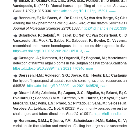
Bilcke, G.; Osuna-Cruz, C.M.; Silva, M.S.; Poulsen, N.; D'hondt, S.; 
Vandepoele, K.
(2021). Diurnal transcript profiling of the diatom
Seminavis
Plant J. 107(1)
: 315-336.
https://dx.doi.org/10.1111/tpj.15291
,
meer
Bonneure, E.; De Baets, A.; De Decker, S.; Van den Berge, K.; Cleme
Altering the sex pheromone cyclo(L-Pro-L-Pro) of the diatom
Seminavis ro
Journal of Molecular Sciences 22(3)
: 1037.
https://hdl.handle.net/10.339
Bulankova, P.; Sekulić, M.; Jallet, D.; Nef, C.; Van Oosterhout, C.; D
Vancaester, E.; Mock, T.; Sabbe, K.; Daboussi, F.; Bowler, C.; Vyverman,
recombination between homologous chromosomes drives genomic diversit
https://dx.doi.org/10.1016/j.cub.2021.05.013
,
meer
Castagna, A.; Dierssen, H.; Organelli, E.; Bogorad, M.; Mortelmans,
detection of harmful algal blooms in the Belgian coastal zone: A cautionary 
https://dx.doi.org/10.3389/fmars.2021.770340
,
meer
Dierssen, H.M.; Ackleson, S.G.; Joyce, K.E.; Hestir, E.L.; Castagna,
the hype of hyperspectral aquatic remote sensing: science, resources and
649528.
https://dx.doi.org/10.3389/fenvs.2021.649528
,
meer
Dittami, S.M.; Arboleda, E.; Auguet, J.-C.; Bigalke, A.; Briand, E.; Car
Eveillard, D.; Gachon, C.M.M.; Griffiths, S.M.; Harder, T.; Kayal, E.; Kazami
Morganti, T.M.; Pons, L.N.; Prado, S.; Pintado, J.; Saha, M.; Selosse, M.-A
Vorobev, A.; Leblanc, C.; Not, F.
(2021). A community perspective on the co
challenges, and future directions.
PeerJ 9
: e10911.
https://hdl.handle.net
Horemans, D.M.L.; Dijkstra, Y.M.; Schuttelaars, H.M.; Sabbe, K.; Vyve
variations in flocculation and erosion affecting the large‐scale suspended s