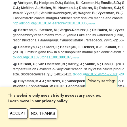
Verleyen, E.; Hodgson, D.A.; Sabbe, K.; Cremer, H.; Emslie, S.D.; Gibs
G.J.; McMinn, A.; Melles, M.; Newman, L.; Roberts, D.; Roberts, S.J.; Singh
Van de Vyver, E.; Van Nieuwenhuyze, W.; Wagner, B.; Vyverman, W.
(201
East Antarctic coastal margin-Evidence from shallow marine and coastal ter
http://dx.doi.org/10.1016/j.earscirev.2010.10.006
,
meer
Bertrand, S.; Sterken, M.; Vargas-Ramirez, L.; De Batist, M.; Vyverma
geochemistry of sediments from Puyehue Lake and its watershed (Chile, 40
reconstructions.
Palaeogeogr. Palaeoclimatol. Palaeoecol. 294(1-2)
: 56-7
Casteleyn, G.; Leliaert, F.; Backeljau, T.; Debeer, A.-E.; Kotaki, Y.;
(2010). Limits to gene flow in a cosmopolitan marine planktonic diatom.
Pr
dx.doi.org/10.1073/pnas.1001380107
,
meer
De Bodt, C.; Van Oostende, N.; Harlay, J.; Sabbe, K.; Chou, L.
(2010).
temperature on
Emiliania huxleyi
calcification: study of the calcite produ
size.
Biogeosciences 7(5)
: 1401-1412.
dx.doi.org/10.5194/bg-7-1401-201
Huysman, M.J.J.; Martens, C.; Vandepoele, K.; Gillard, J.; Rayko, E.; H
Privacy settings
Veylder, L.; Vyverman, W.
(2010). Genome-wide analysis of the diatom cell 
environmental signaling.
Genome Biol. 11(2)
: 19 pp.
http://dx.doi.org/10.
This website only uses strictly necessary cookies.
Mann, D.G.; Sato, S.; Trobajo, R.; Vanormelingen, P.; Souffreau, C.
(20
Learn more in our privacy policy
discovery in diatoms.
Cryptogam., Algol. 31(4)
: 557-577,
meer
Sabbe, K.; Vanelslander, B.; Ribeiro, L.; Witkowski, A.; Muylaert, K.
NO, THANKS
ACCEPT
gen. nov., a new species and two new combinations in the marine diatom
256,
meer