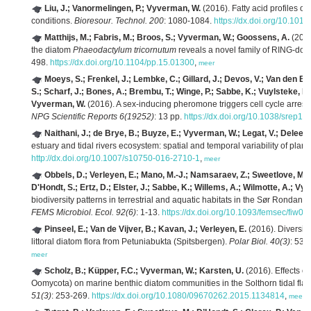
Liu, J.; Vanormelingen, P.; Vyverman, W.
(2016). Fatty acid profiles o
conditions.
Bioresour. Technol. 200
: 1080-1084.
https://dx.doi.org/10.1016
Matthijs, M.; Fabris, M.; Broos, S.; Vyverman, W.; Goossens, A.
(2016
the diatom
Phaeodactylum tricornutum
reveals a novel family of RING-doma
498.
https://dx.doi.org/10.1104/pp.15.01300
,
meer
Moeys, S.; Frenkel, J.; Lembke, C.; Gillard, J.; Devos, V.; Van den B
S.; Scharf, J.; Bones, A.; Brembu, T.; Winge, P.; Sabbe, K.; Vuylsteke, M.
Vyverman, W.
(2016). A sex-inducing pheromone triggers cell cycle arrest
NPG Scientific Reports 6(19252)
: 13 pp.
https://dx.doi.org/10.1038/srep19
Naithani, J.; de Brye, B.; Buyze, E.; Vyverman, W.; Legat, V.; Deleers
estuary and tidal rivers ecosystem: spatial and temporal variability of plan
http://dx.doi.org/10.1007/s10750-016-2710-1
,
meer
Obbels, D.; Verleyen, E.; Mano, M.-J.; Namsaraev, Z.; Sweetlove, M.;
D'Hondt, S.; Ertz, D.; Elster, J.; Sabbe, K.; Willems, A.; Wilmotte, A.; V
biodiversity patterns in terrestrial and aquatic habitats in the Sør Ronda
FEMS Microbiol. Ecol. 92(6)
: 1-13.
https://dx.doi.org/10.1093/femsec/fiw04
Pinseel, E.; Van de Vijver, B.; Kavan, J.; Verleyen, E.
(2016). Diversity
littoral diatom flora from Petuniabukta (Spitsbergen).
Polar Biol. 40(3)
: 533
meer
Scholz, B.; Küpper, F.C.; Vyverman, W.; Karsten, U.
(2016). Effects o
Oomycota) on marine benthic diatom communities in the Solthorn tidal fla
51(3)
: 253-269.
https://dx.doi.org/10.1080/09670262.2015.1134814
,
meer