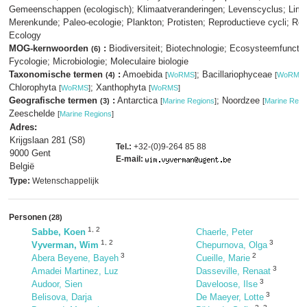
Gemeenschappen (ecologisch); Klimaatveranderingen; Levenscyclus; Limn
Merenkunde; Paleo-ecologie; Plankton; Protisten; Reproductieve cycli; Re
Ecology
MOG-kernwoorden
:
Biodiversiteit; Biotechnologie; Ecosysteemfunctio
(6)
Fycologie; Microbiologie; Moleculaire biologie
Taxonomische termen
:
Amoebida
; Bacillariophyceae
(4)
[
WoRMS
]
[
WoRMS
]
Chlorophyta
; Xanthophyta
[
WoRMS
]
[
WoRMS
]
Geografische termen
:
Antarctica
; Noordzee
(3)
[
Marine Regions
]
[
Marine Regi
Zeeschelde
[
Marine Regions
]
Adres:
Krijgslaan 281 (S8)
Tel.:
+32-(0)9-264 85 88
9000 Gent
E-mail:
België
Type:
Wetenschappelijk
Personen
(28)
1
,
2
Sabbe, Koen
Chaerle, Peter
1
,
2
3
Vyverman, Wim
Chepurnova, Olga
3
2
Abera Beyene, Bayeh
Cueille, Marie
3
Amadei Martinez, Luz
Dasseville, Renaat
3
Audoor, Sien
Daveloose, Ilse
3
Belisova, Darja
De Maeyer, Lotte