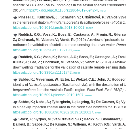
Montresor, M.; Ferrante, M.I.
(2019). Correction to: identification of the me
specific
SPO11
and
RAD51
homologs in the sexual species
Pseudonitzschi
20
: 544.
https://dx.doi.org/10.1186/s12864-019-5942-4
,
meer
Pinseel, E.; Kulichová, J.; Scharfen, V.; Urbánková, P.; Van de Vijver
in the terrestrial diatom
Pinnularia borealis
(Bacillariophyceae).
Protist 170
https://dx.doi.org/10.1016/j.protis.2018.10.001
,
meer
Ruddick, K.G.; Voss, K.; Boss, E.; Castagna, A.; Frouin, R.; Gilerson
Z.; Ondrusek, M.; Vabson, V.; Vendt, R.
(2019). A review of protocols for 
radiance for validation of satellite remote-sensing data over water.
Remote 
https://dx.doi.org/10.3390/rs11192198
,
meer
Ruddick, K.G.; Voss, K.; Banks, A.C.; Boss, E.; Castagna, A.; Frouin
Kuusk, J.; Lee, Z.; Ondrusek, M.; Vabson, V.; Vendt, R.
(2019). A review o
downwelling irradiance for the validation of satellite remote sensing data 
https://dx.doi.org/10.3390/rs11151742
,
meer
Sabbe, K.; Vyverman, W.; Ector, L.; Wetzel, C.E.; John, J.; Hodgson, D
identity of
Navicula gottlandica
(Bacillariophyta), with the description of t
bergstromiana
from the Australo-Pacific region.
Plant Ecol. Evol. 152(2)
: 3
https://dx.doi.org/10.5091/plecevo.2019.1607
,
meer
Sabbe, K.; Nohe, A.; Tyberghein, L.; Lagring, R.; De Cauwer, K.; Vy
in a heavily impacted coastal area in the North Sea between the 1970s a
https://dx.doi.org/10.1080/09670262.2019.1626627
,
meer
Stock, F.; Syrpas, M.; van Creveld, S.G.; Backx, S.; Blommaert, L.; Do
Bailleul, B.; Sabbe, K.; De Kimpe, N.; Willems, A.; Kroth, P.G.; Vardi, A