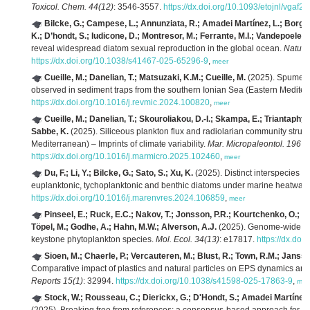
Toxicol. Chem. 44(12)
: 3546-3557.
https://dx.doi.org/10.1093/etojnl/vgaf23
Bilcke, G.; Campese, L.; Annunziata, R.; Amadei Martínez, L.; Borgon
K.; D’hondt, S.; Iudicone, D.; Montresor, M.; Ferrante, M.I.; Vandepoele,
reveal widespread diatom sexual reproduction in the global ocean.
Nature
https://dx.doi.org/10.1038/s41467-025-65296-9
,
meer
Cueille, M.; Danelian, T.; Matsuzaki, K.M.; Cueille, M.
(2025). Spumellar
observed in sediment traps from the southern Ionian Sea (Eastern Medite
https://dx.doi.org/10.1016/j.revmic.2024.100820
,
meer
Cueille, M.; Danelian, T.; Skouroliakou, D.-I.; Skampa, E.; Triantaphyl
Sabbe, K.
(2025). Siliceous plankton flux and radiolarian community structu
Mediterranean) – Imprints of climate variability.
Mar. Micropaleontol. 196
: 
https://dx.doi.org/10.1016/j.marmicro.2025.102460
,
meer
Du, F.; Li, Y.; Bilcke, G.; Sato, S.; Xu, K.
(2025). Distinct interspecies t
euplanktonic, tychoplanktonic and benthic diatoms under marine heatwav
https://dx.doi.org/10.1016/j.marenvres.2024.106859
,
meer
Pinseel, E.; Ruck, E.C.; Nakov, T.; Jonsson, P.R.; Kourtchenko, O.; Kr
Töpel, M.; Godhe, A.; Hahn, M.W.; Alverson, A.J.
(2025). Genome‐wide ada
keystone phytoplankton species.
Mol. Ecol. 34(13)
: e17817.
https://dx.doi
Sioen, M.; Chaerle, P.; Vercauteren, M.; Blust, R.; Town, R.M.; Janss
Comparative impact of plastics and natural particles on EPS dynamics an
Reports 15(1)
: 32994.
https://dx.doi.org/10.1038/s41598-025-17863-9
,
mee
Stock, W.; Rousseau, C.; Dierickx, G.; D'Hondt, S.; Amadei Martínez, 