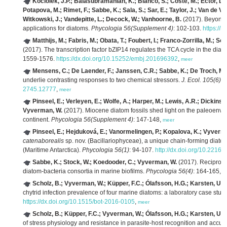
Kociolek, J.P.; Balasubramanian, K.; Blanco, S.; Coste, M.; Ector, L.; 
Potapova, M.; Rimet, F.; Sabbe, K.; Sala, S.; Sar, E.; Taylor, J.; Van de Vi
Witkowski, J.; Vandepitte, L.; Decock, W.; Vanhoorne, B.
(2017). Beyond 
applications for diatoms.
Phycologia 56(Supplement 4)
: 102-103.
https://
Matthijs, M.; Fabris, M.; Obata, T.; Foubert, I.; Franco-Zorrilla, M.; 
(2017). The transcription factor bZIP14 regulates the TCA cycle in the dia
1559-1576.
https://dx.doi.org/10.15252/embj.201696392
,
meer
Mensens, C.; De Laender, F.; Janssen, C.R.; Sabbe, K.; De Troch, M.
underlie contrasting responses to two chemical stressors.
J. Ecol. 105(6)
: 
2745.12777
,
meer
Pinseel, E.; Verleyen, E.; Wolfe, A.; Harper, M.; Lewis, A.R.; Dickinso
Vyverman, W.
(2017). Miocene diatom fossils shed light on the paleoenvir
continent.
Phycologia 56(Supplement 4)
: 147-148,
meer
Pinseel, E.; Hejduková, E.; Vanormelingen, P.; Kopalova, K.; Vyverma
catenaborealis
sp. nov. (Bacillariophyceae), a unique chain-forming diat
(Maritime Antarctica).
Phycologia 56(1)
: 94-107.
http://dx.doi.org/10.2216/
Sabbe, K.; Stock, W.; Koedooder, C.; Vyverman, W.
(2017). Reciprocal
diatom-bacteria consortia in marine biofilms.
Phycologia 56(4)
: 164-165,
m
Scholz, B.; Vyverman, W.; Küpper, F.C.; Ólafsson, H.G.; Karsten, U.
(
chytrid infection prevalence of four marine diatoms: a laboratory case stud
https://dx.doi.org/10.1515/bot-2016-0105
,
meer
Scholz, B.; Küpper, F.C.; Vyverman, W.; Ólafsson, H.G.; Karsten, U.
(
of stress physiology and resistance in parasite-host recognition and accu