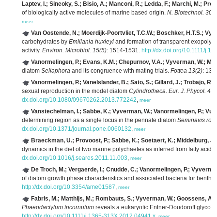
Laptev, I.; Sineoky, S.; Bisio, A.; Manconi, R.; Ledda, F.; Marchi, M.; Pron
of biologically active molecules of marine based origin.
N. Biotechnol. 30(6
meer
Van Oostende, N.; Moerdijk-Poortvliet, T.C.W.; Boschker, H.T.S.; Vy
carbohydrates by
Emiliania huxleyi
and formation of transparent exopolymer
activity.
Environ. Microbiol. 15(5)
: 1514-1531.
http://dx.doi.org/10.1111/j.
Vanormelingen, P.; Evans, K.M.; Chepurnov, V.A.; Vyverman, W.; Man
diatom
Sellaphora
and its congruence with mating trials.
Fottea 13(2)
: 133
Vanormelingen, P.; Vanelslander, B.; Sato, S.; Gillard, J.; Trobajo, R
sexual reproduction in the model diatom
Cylindrotheca
.
Eur. J. Phycol. 48(
dx.doi.org/10.1080/09670262.2013.772242
,
meer
Vanstechelman, I.; Sabbe, K.; Vyverman, W.; Vanormelingen, P.; Vuy
determining region as a single locus in the pennate diatom
Seminavis rob
dx.doi.org/10.1371/journal.pone.0060132
,
meer
Braeckman, U.; Provoost, P.; Sabbe, K.; Soetaert, K.; Middelburg, J.
dynamics in the diet of two marine polychaetes as inferred from fatty acid 
dx.doi.org/10.1016/j.seares.2011.11.003
,
meer
De Troch, M.; Vergaerde, I.; Cnudde, C.; Vanormelingen, P.; Vyverman
of diatom growth phase characteristics and associated bacteria for benthi
http://dx.doi.org/10.3354/ame01587
,
meer
Fabris, M.; Matthijs, M.; Rombauts, S.; Vyverman, W.; Goossens, A.; 
Phaeodactylum tricornutum
reveals a eukaryotic Entner-Doudoroff glycoly
http://dx.doi.org/10.1111/j.1365-313X.2012.04941.x
,
meer