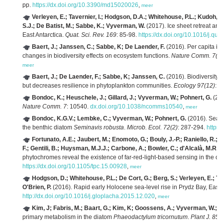
pp.
https://dx.doi.org/10.3390/md15020026
,
meer
Verleyen, E.; Tavernier, I.; Hodgson, D.A.; Whitehouse, P.L.; Kudoh, S
S.J.; De Batist, M.; Sabbe, K.; Vyverman, W.
(2017). Ice sheet retreat an
East Antarctica.
Quat. Sci. Rev. 169
: 85-98.
https://dx.doi.org/10.1016/j.qu
Baert, J.; Janssen, C.; Sabbe, K; De Laender, F.
(2016). Per capita in
changes in biodiversity effects on ecosystem functions.
Nature Comm. 7(1)
meer
Baert, J.; De Laender, F.; Sabbe, K; Janssen, C.
(2016). Biodiversity 
but decreases resilience in phytoplankton communities.
Ecology 97(12)
: 
Bondoc, K.; Heuschele, J.; Gillard, J.; Vyverman, W.; Pohnert, G.
(201
Nature Comm. 7
: 10540.
dx.doi.org/10.1038/ncomms10540
,
meer
Bondoc, K.G.V.; Lembke, C.; Vyverman, W.; Pohnert, G.
(2016). Sear
the benthic diatom
Seminavis robusta
.
Microb. Ecol. 72(2)
: 287-294.
https
Fortunato, A.E.; Jaubert, M.; Enomoto, G.; Bouly, J.-P.; Raniello, R.; 
F.; Gentili, B.; Huysman, M.J.J.; Carbone, A.; Bowler, C.; d'Alcalà, M.R.; 
phytochromes reveal the existence of far-red-light-based sensing in the o
https://dx.doi.org/10.1105/tpc.15.00928
,
meer
Hodgson, D.; Whitehouse, P.L.; De Cort, G.; Berg, S.; Verleyen, E.; Ta
O'Brien, P.
(2016). Rapid early Holocene sea-level rise in Prydz Bay, East 
http://dx.doi.org/10.1016/j.gloplacha.2015.12.020
,
meer
Kim, J; Fabris, M.; Baart, G.; Kim, K; Goossens, A.; Vyverman, W.; F
primary metabolism in the diatom
Phaeodactylum tricornutum
.
Plant J. 85(