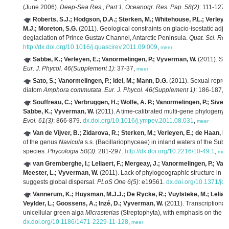
(June 2006).
Deep-Sea Res., Part 1, Oceanogr. Res. Pap. 58(2)
: 111-127.
Roberts, S.J.; Hodgson, D.A.; Sterken, M.; Whitehouse, P.L.; Verleyen
M.J.; Moreton, S.G.
(2011). Geological constraints on glacio-isostatic adj
deglaciation of Prince Gustav Channel, Antarctic Peninsula.
Quat. Sci. Rev
http://dx.doi.org/10.1016/j.quascirev.2011.09.009
,
meer
Sabbe, K.; Verleyen, E.; Vanormelingen, P.; Vyverman, W.
(2011). Spe
Eur. J. Phycol. 46(Supplement 1)
: 37-37,
meer
Sato, S.; Vanormelingen, P.; Idei, M.; Mann, D.G.
(2011). Sexual reprod
diatom
Amphora commutata
.
Eur. J. Phycol. 46(Supplement 1)
: 186-187,
m
Souffreau, C.; Verbruggen, H.; Wolfe, A. P.; Vanormelingen, P.; Siver, P
Sabbe, K.; Vyverman, W.
(2011). A time-calibrated multi-gene phylogeny 
Evol. 61(3)
: 866-879.
dx.doi.org/10.1016/j.ympev.2011.08.031
,
meer
Van de Vijver, B.; Zidarova, R.; Sterken, M.; Verleyen, E.; de Haan, M
of the genus
Navicula
s.s. (Bacillariophyceae) in inland waters of the Sub-A
species.
Phycologia 50(3)
: 281-297.
http://dx.doi.org/10.2216/10-49.1
,
mee
van Gremberghe, I.; Leliaert, F.; Mergeay, J.; Vanormelingen, P.; Van 
Meester, L.; Vyverman, W.
(2011). Lack of phylogeographic structure in 
suggests global dispersal.
PLoS One 6(5)
: e19561.
dx.doi.org/10.1371/jo
Vannerum, K.; Huysman, M.J.J.; De Rycke, R.; Vuylsteke, M.; Leliaert, F
Veylder, L.; Goossens, A.; Inzé, D.; Vyverman, W.
(2011). Transcriptional
unicellular green alga
Micrasterias
(Streptophyta), with emphasis on the ro
dx.doi.org/10.1186/1471-2229-11-128
,
meer