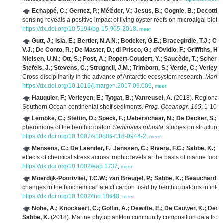
Echappé, C.; Gernez, P.; Méléder, V.; Jesus, B.; Cognie, B.; Decottigni
sensing reveals a positive impact of living oyster reefs on microalgal biof
https://dx.doi.org/10.5194/bg-15-905-2018
,
meer
Gutt, J.; Isla, E.; Bertler, N.A.N.; Bodeker, G.E.; Bracegirdle, T.J.;
V.J.; De Conto, R.; De Master, D.; di Prisco, G.; d'Ovidio, F.; Griffiths, H
Nielsen, U.N.; Ott, S.; Post, A.; Ropert-Coudert, Y.; Saucède, T.; Scherer, 
Stefels, J.; Stevens, C.; Strugnell, J.M.; Trimborn, S.; Verde, C.; Verleyen
Cross-disciplinarity in the advance of Antarctic ecosystem research.
Marin
https://dx.doi.org/10.1016/j.margen.2017.09.006
,
meer
Hauquier, F.; Verleyen, E.; Tytgat, B.; Vanreusel, A.
(2018). Regional-s
Southern Ocean continental shelf sediments.
Prog. Oceanogr. 165
: 1-10.
h
Lembke, C.; Stettin, D.; Speck, F.; Ueberschaar, N.; De Decker, S.; 
pheromone of the benthic diatom
Seminavis robusta
: studies on structure-
https://dx.doi.org/10.1007/s10886-018-0944-2
,
meer
Mensens, C.; De Laender, F.; Janssen, C.; Rivera, F.C.; Sabbe, K.; D
effects of chemical stress across trophic levels at the basis of marine food
https://dx.doi.org/10.1002/eap.1737
,
meer
Moerdijk-Poortvliet, T.C.W.; van Breugel, P.; Sabbe, K.; Beauchard, O.
changes in the biochemical fate of carbon fixed by benthic diatoms in inter
https://dx.doi.org/10.1002/lno.10648
,
meer
Nohe, A.; Knockaert, C.; Goffin, A.; Dewitte, E.; De Cauwer, K.; Desm
Sabbe, K.
(2018). Marine phytoplankton community composition data from 