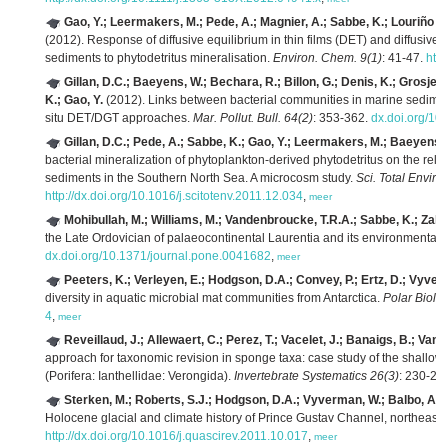
Gao, Y.; Leermakers, M.; Pede, A.; Magnier, A.; Sabbe, K.; Louriño Ca
(2012). Response of diffusive equilibrium in thin films (DET) and diffusive g
sediments to phytodetritus mineralisation.
Environ. Chem. 9(1)
: 41-47.
htt
Gillan, D.C.; Baeyens, W.; Bechara, R.; Billon, G.; Denis, K.; Grosjea
K.; Gao, Y.
(2012). Links between bacterial communities in marine sedime
situ DET/DGT approaches.
Mar. Pollut. Bull. 64(2)
: 353-362.
dx.doi.org/10
Gillan, D.C.; Pede, A.; Sabbe, K.; Gao, Y.; Leermakers, M.; Baeyens, 
bacterial mineralization of phytoplankton-derived phytodetritus on the re
sediments in the Southern North Sea. A microcosm study.
Sci. Total Enviro
http://dx.doi.org/10.1016/j.scitotenv.2011.12.034
,
meer
Mohibullah, M.; Williams, M.; Vandenbroucke, T.R.A.; Sabbe, K.; Zala
the Late Ordovician of palaeocontinental Laurentia and its environmental
dx.doi.org/10.1371/journal.pone.0041682
,
meer
Peeters, K.; Verleyen, E.; Hodgson, D.A.; Convey, P.; Ertz, D.; Vyver
diversity in aquatic microbial mat communities from Antarctica.
Polar Biol. 
4
,
meer
Reveillaud, J.; Allewaert, C.; Perez, T.; Vacelet, J.; Banaigs, B.; Vanr
approach for taxonomic revision in sponge taxa: case study of the shallo
(Porifera: Ianthellidae: Verongida).
Invertebrate Systematics 26(3)
: 230-24
Sterken, M.; Roberts, S.J.; Hodgson, D.A.; Vyverman, W.; Balbo, A.L.
Holocene glacial and climate history of Prince Gustav Channel, northeaste
http://dx.doi.org/10.1016/j.quascirev.2011.10.017
,
meer