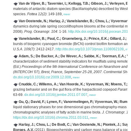
Van de Vijver, B.; Tavernier, I.; Kellogg, T.B.; Gibson, J.; Verleyen, 
materials of antarctic diatom species (Bacillariophyta) described by West &
species.
Fottea 12(2)
: 149-169,
meer
Van Oostende, N.; Harlay, J.; Vanelslander, B.; Chou, L.; Vyverman, 
dynamics during late spring coccolithophore blooms at the continental marg
2008).
Prog. Oceanogr. 104
: 1-16.
http://dx.doi.org/10.1016/j.pocean.2012
Vanelslander, B.; Paul, C.; Grueneberg, J.; Prince, E.K.; Gillard, J.;
bursts of biogenic cyanogen bromide (BrCN) control biofilm formation aro
U.S.A. 109(7)
: 2412-2417.
http://dx.doi.org/10.1073/pnas.1108062109
,
mee
Adam, S.; De Backer, A.; De Wever, A.; Sabbe, K.; Toorman, E.A.; Vin
characterization of sediment stability indicators for mudflats using remote
(Ed.)
Proceedings of the 9th International Conference on Nearshore and 
(INTERCOH '07), Brest, France, September 25-28, 2007. Continental Shel
dx.doi.org/10.1016/j.csr.2009.12.008
,
meer
Cnudde, C.; Willems, A.; Van Hoorde, K.; Vyverman, W.; Moens, T.; D
grazing behavior and on the gut flora of the harpacticoid copepod
Paramphi
63-69.
dx.doi.org/10.1016/j.jembe.2011.07.007
,
meer
Gu, Q.; David, F.; Lynen, F.; Vanormelingen, P.; Vyverman, W.; Rumpel,
liquid stationary phases for one dimensional gas chromatography-mass 
chromatographic analyses of fatty acids in marine biota.
J. Chromatogr. 12
https://dx.doi.org/10.1016/j.chroma.2011.03.011
,
meer
Harlay, J.; Chou, L.; De Bodt, C.; Van Oostende, N.; Piontek, J.; Suyke
Borges, A.V.
(2011). Biogeochemistry and carbon mass balance of a cocco