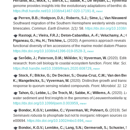
Ferrante, M.I.; Mock, T.; Sterck, L.; Sabbe, K.; De Veylder, L.; Vyverman
genome provides insights into the evolutionary adaptations of benthic dia
https://hdl.handle.net/10.1038/s41467-020-17191-8
,
meer
Perren, B.B.; Hodgson, D.A.; Roberts, S.J.; Sime, L.; Van Nieuwenhu
Southward migration of the Southern Hemisphere westerly winds correspo
timescales.
Commun. Earth Environ. 1(1)
: 58.
https://dx.doi.org/10.1038/
Rastogi, A.; Vieira, F.R.J.; Deton-Cabanillas, A.-F.; Veluchamy, A.; C
Piganeau, G.; Hu, H.; Tirichine, L.
(2020). A genomics approach reveals the
functional diversity of ten accessions of the marine model diatom
Phaeodac
https://dx.doi.org/10.1038/s41396-019-0528-3
,
meer
Serôdio, J.; Paterson, D.M.; Méléder, V.; Vyverman, W.
(2020). Editor
research: from cell biology to coastal ecosystem function.
Front. Mar. Sci. 7
https://hdl.handle.net/10.3389/fmars.2020.608729
,
meer
Stock, F.; Bilcke, G.; De Decker, S.; Osuna-Cruz, C.M.; Van den Berge
K.; Mangelinckx, S.; Vyverman, W.
(2020). Distinctive growth and transcr
response to quorum sensing related compounds.
Front. Microbiol. 11
: 124
Tahon, G.; Lebbe, L.; De Troch, M.; Sabbe, K.; Willems, A.
(2020).
Lee
water sediment and first insights in the genomes of
Leeuwenhoekiella
spe
https://dx.doi.org/10.1099/ijsem.0.003959
,
meer
Bondoc, K.G.V.; Lembke, C.; Vyverman, W.; Pohnert, G.
(2019). Selec
Seminavis robusta
to phosphate but not to inorganic nitrogen sources contr
e00694.
https://dx.doi.org/10.1002/mbo3.694
,
meer
Bondoc, K.G.V.; Lembke, C.; Lang, S.N.; Germerodt, S.; Schuster, S.