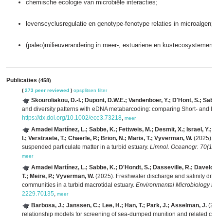
chemische ecologie van microbiële interacties;
levenscyclusregulatie en genotype-fenotype relaties in microalgen;
(paleo)milieuverandering in meer-, estuariene en kustecosystemen.
Publicaties
(458)
(
273 peer reviewed
)
opsplitsen
filter
Skouroliakou, D.-I.; Dupont, D.W.E.; Vandenboer, Y.; D'Hont, S.; Sabbe
and diversity patterns with eDNA metabarcoding: comparing Short‐ and l
https://dx.doi.org/10.1002/ece3.73218
,
meer
Amadei Martínez, L.; Sabbe, K.; Fettweis, M.; Desmit, X.; Israel, Y.; 
I.; Verstraete, T.; Chaerle, P.; Brion, N.; Maris, T.; Vyverman, W.
(2025). P
suspended particulate matter in a turbid estuary.
Limnol. Oceanogr. 70(11)
meer
Amadei Martínez, L.; Sabbe, K.; D'Hondt, S.; Dasseville, R.; Daveloose,
T.; Meire, P.; Vyverman, W.
(2025). Freshwater discharge and salinity driv
communities in a turbid macrotidal estuary.
Environmental Microbiology Re
2229.70135
,
meer
Barbosa, J.; Janssen, C.; Lee, H.; Han, T.; Park, J.; Asselman, J.
(202
relationship models for screening of sea-dumped munition and related ch