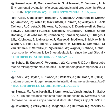
Perez-Lopez, P.; Gonzalez-Garcia, S.; Allewaert, C.; Verween, A.; Murr
Environmental evaluation of eicosapentaenoic acid production by
Phaeoda
991-1002.
https://dx.doi.org/10.1016/j.scitotenv.2013.07.105
,
meer
RAISED Consortium; Bentley, J; Cofaigh, O; Anderson, B; Conway, 
A; Jamieson, R; Larter, D; Mackintosh, A; Smith, A; Verleyen, E.; Ackert
Colhoun, A; Crosta, X; Dickens, A; Domack, E; Dowdeswell, A; Dunbar, R
Fogwill, J; Glasser, F; Gohl, K; Golledge, R; Goodwin, I; Gore, B; Greenwo
Hocking, P; Jakobsson, M; Johnson, S; Jomelli, V; Jones, S; Klages, P; K
Lilly, K; Lindow, J; Livingstone, J; Masse, G; McGlone, S; McKay, M; Mel
O'Brien, E; Post, L; Roberts, J; Saunders, M; Selkirk, M; Simms, R; Spieg
van Ommen, T; Verfaillie, D; Vyverman, W.; Wagner, B; White, A; Witus, 
reconstruction of Antarctic Ice Sheet deglaciation since the Last Glacial 
dx.doi.org/10.1016/j.quascirev.2014.06.025
,
meer
Scholz, B; Kupper, C; Vyverman, W.; Karsten, U
(2014). Eukaryotic p
marine microphytobenthic diatoms – a methodological comparison.
J. Phy
meer
Stock, W.; Heylen, K.; Sabbe, K.; Willems, A.; De Troch, M.
(2014). In
diatoms promote nitrogen retention in intertidal marine sediments.
PLoS On
http://dx.doi.org/10.1371/journal.pone.0111001
,
meer
Syrpas, M.; Ruysbergh, E.; Blommaert, L.; Vanelslander, B.; Sabbe,
(2014). Haloperoxidase mediated quorum quenching by
Nitzschia cf pellu
Homoserine Lactones by a benthic diatom.
Mar. Drugs 12(1)
: 352-367.
dx
Tavernier, I.; Verleyen, E.; Hodgson, D.A.; Heirman, K.; Roberts, S.J.;