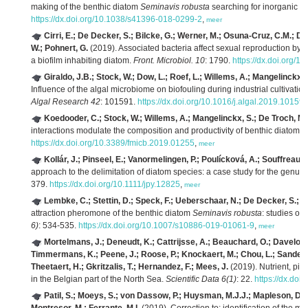
making of the benthic diatom
Seminavis robusta
searching for inorganic n
https://dx.doi.org/10.1038/s41396-018-0299-2
,
meer
Cirri, E.; De Decker, S.; Bilcke, G.; Werner, M.; Osuna-Cruz, C.M.; D
W.; Pohnert, G.
(2019). Associated bacteria affect sexual reproduction by 
a biofilm inhabiting diatom.
Front. Microbiol. 10
: 1790.
https://dx.doi.org/
Giraldo, J.B.; Stock, W.; Dow, L.; Roef, L.; Willems, A.; Mangelinckx, 
Influence of the algal microbiome on biofouling during industrial cultivatio
Algal Research 42
: 101591.
https://dx.doi.org/10.1016/j.algal.2019.10159
Koedooder, C.; Stock, W.; Willems, A.; Mangelinckx, S.; De Troch, M
interactions modulate the composition and productivity of benthic diatom b
https://dx.doi.org/10.3389/fmicb.2019.01255
,
meer
Kollár, J.; Pinseel, E.; Vanormelingen, P.; Poulícková, A.; Souffreau,
approach to the delimitation of diatom species: a case study for the genus
379.
https://dx.doi.org/10.1111/jpy.12825
,
meer
Lembke, C.; Stettin, D.; Speck, F.; Ueberschaar, N.; De Decker, S.; 
attraction pheromone of the benthic diatom
Seminavis robusta
: studies on 
6)
: 534-535.
https://dx.doi.org/10.1007/s10886-019-01061-9
,
meer
Mortelmans, J.; Deneudt, K.; Cattrijsse, A.; Beauchard, O.; Daveloo
Timmermans, K.; Peene, J.; Roose, P.; Knockaert, M.; Chou, L.; Sander
Theetaert, H.; Gkritzalis, T.; Hernandez, F.; Mees, J.
(2019). Nutrient, pi
in the Belgian part of the North Sea.
Scientific Data 6(1)
: 22.
https://dx.do
Patil, S.; Moeys, S.; von Dassow, P.; Huysman, M.J.J.; Mapleson, D.;