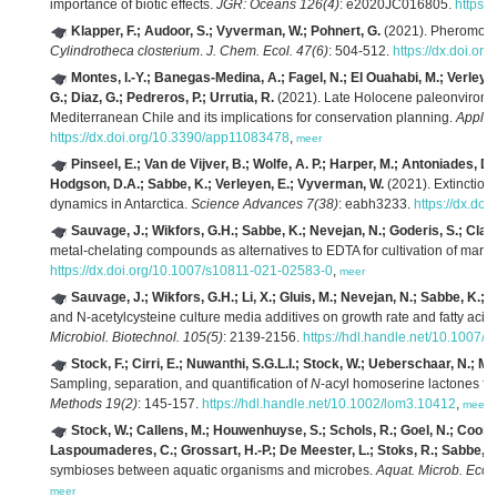
importance of biotic effects.
JGR: Oceans 126(4)
: e2020JC016805.
https:
Klapper, F.; Audoor, S.; Vyverman, W.; Pohnert, G.
(2021). Pheromone
Cylindrotheca closterium
.
J. Chem. Ecol. 47(6)
: 504-512.
https://dx.doi.o
Montes, I.-Y.; Banegas-Medina, A.; Fagel, N.; El Ouahabi, M.; Verleyen,
G.; Diaz, G.; Pedreros, P.; Urrutia, R.
(2021). Late Holocene paleonvironmen
Mediterranean Chile and its implications for conservation planning.
Applie
https://dx.doi.org/10.3390/app11083478
,
meer
Pinseel, E.; Van de Vijver, B.; Wolfe, A. P.; Harper, M.; Antoniades, D.
Hodgson, D.A.; Sabbe, K.; Verleyen, E.; Vyverman, W.
(2021). Extinction 
dynamics in Antarctica.
Science Advances 7(38)
: eabh3233.
https://dx.do
Sauvage, J.; Wikfors, G.H.; Sabbe, K.; Nevejan, N.; Goderis, S.; Claeys
metal-chelating compounds as alternatives to EDTA for cultivation of mari
https://dx.doi.org/10.1007/s10811-021-02583-0
,
meer
Sauvage, J.; Wikfors, G.H.; Li, X.; Gluis, M.; Nevejan, N.; Sabbe, K.; 
and N-acetylcysteine culture media additives on growth rate and fatty aci
Microbiol. Biotechnol. 105(5)
: 2139-2156.
https://hdl.handle.net/10.1007
Stock, F.; Cirri, E.; Nuwanthi, S.G.L.I.; Stock, W.; Ueberschaar, N.; 
Sampling, separation, and quantification of
N
-acyl homoserine lactones fr
Methods 19(2)
: 145-157.
https://hdl.handle.net/10.1002/lom3.10412
,
meer
Stock, W.; Callens, M.; Houwenhuyse, S.; Schols, R.; Goel, N.; Coone, 
Laspoumaderes, C.; Grossart, H.-P.; De Meester, L.; Stoks, R.; Sabbe, 
symbioses between aquatic organisms and microbes.
Aquat. Microb. Ecol.
meer