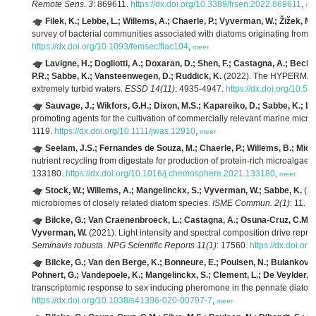
Remote Sens. 3
: 869611.
https://dx.doi.org/10.3389/frsen.2022.869611
,
me
Filek, K.; Lebbe, L.; Willems, A.; Chaerle, P.; Vyverman, W.; Žižek, M.
survey of bacterial communities associated with diatoms originating from s
https://dx.doi.org/10.1093/femsec/fiac104
,
meer
Lavigne, H.; Dogliotti, A.; Doxaran, D.; Shen, F.; Castagna, A.; Beck,
P.R.; Sabbe, K.; Vansteenwegen, D.; Ruddick, K.
(2022). The HYPERMAQ da
extremely turbid waters.
ESSD 14(11)
: 4935-4947.
https://dx.doi.org/10.
Sauvage, J.; Wikfors, G.H.; Dixon, M.S.; Kapareiko, D.; Sabbe, K.; Li,
promoting agents for the cultivation of commercially relevant marine microa
1119.
https://dx.doi.org/10.1111/jwas.12910
,
meer
Seelam, J.S.; Fernandes de Souza, M.; Chaerle, P.; Willems, B.; Mich
nutrient recycling from digestate for production of protein-rich microalgae 
133180.
https://dx.doi.org/10.1016/j.chemosphere.2021.133180
,
meer
Stock, W.; Willems, A.; Mangelinckx, S.; Vyverman, W.; Sabbe, K.
(20
microbiomes of closely related diatom species.
ISME Commun. 2(1)
: 11.
ht
Bilcke, G.; Van Craenenbroeck, L.; Castagna, A.; Osuna-Cruz, C.M.; 
Vyverman, W.
(2021). Light intensity and spectral composition drive repr
Seminavis robusta
.
NPG Scientific Reports 11(1)
: 17560.
https://dx.doi.o
Bilcke, G.; Van den Berge, K.; Bonneure, E.; Poulsen, N.; Bulankova,
Pohnert, G.; Vandepoele, K.; Mangelinckx, S.; Clement, L.; De Veylder, 
transcriptomic response to sex inducing pheromone in the pennate diato
https://dx.doi.org/10.1038/s41396-020-00797-7
,
meer