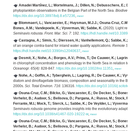
Amadei Martínez, L.; Mortelmans, J.; Dillen, N.; Debusschere, E.; De
phytoplankton observations in the Belgian Part of the North Sea.
Biodivers
https://dx.doi.org/10.3897/bdj.8.e57236
,
meer
Blommaert, L.; Vancaester, E.; Huysman, M.J.J.; Osuna-Cruz, C.M.; D'h
Bones, A.M.; Vandepoele, K.; Vyverman, W.; Sabbe, K.
(2020). Light regu
Seminavis robusta
.
Front. Mar. Sci. 7
: 192.
https://hdl.handle.net/10.3389
Castagna, A.; Simis, S.; Dierssen, H.; Vanhellemont, Q.; Sabbe, K.;
of an orange contra-band for inland water quality applications.
Remote Sen
https://hdl.handle.net/10.3390/rs12040637
,
meer
Desmit, X.; Nohe, A.; Borges, A.V.; Prins, T.; De Cauwer, K.; Lagring,
in chlorophyll concentration and phenology in the North Sea in relation t
Oceanogr. 65(4)
: 828-847.
https://dx.doi.org/10.1002/lno.11351
,
meer
Nohe, A.; Goffin, A.; Tyberghein, L.; Lagring, R.; De Cauwer, K.; Vyv
diatom and dinoflagellate biomass, composition and seasonality in the Be
2000s.
Sci. Total Environ. 716
: 136316.
https://dx.doi.org/10.1016/j.scito
Osuna-Cruz, C.M.; Bilcke, G.; Vancaester, E.; De Decker, S.; Bones, A
Verhelst, B.; Audoor, S.; Belisova, D.; Pargana, A.; Russo, M.; Stock, F.; 
Ferrante, M.I.; Mock, T.; Sterck, L.; Sabbe, K.; De Veylder, L.; Vyverman
Seminavis robusta
genome provides insights into the evolutionary adaptat
https://dx.doi.org/10.1038/s41467-020-19222-w
,
meer
Osuna-Cruz, C.M.; Bilcke, G.; Vancaester, E.; De Decker, S.; Bones, A
Verhelst, B.; Audoor, S.; Belisova, D.; Pargana, A.; Russo, M.; Stock, F.; 