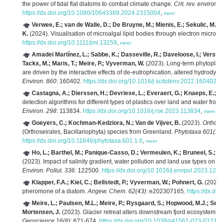
the power of tidal flat diatoms to combat climate change.
Crit. rev. environ. 
https://dx.doi.org/10.1080/10643389.2024.2315004
,
meer
Verwee, E.; van de Walle, D.; De Bruyne, M.; Mienis, E.; Sekulic, M.; 
K.
(2024). Visualisation of microalgal lipid bodies through electron micros
https://dx.doi.org/10.1111/jmi.13259
,
meer
Amadei Martínez, L.; Sabbe, K.; Dasseville, R.; Daveloose, I.; Verstra
Tackx, M.; Maris, T.; Meire, P.; Vyverman, W.
(2023). Long-term phytoplan
are driven by the interactive effects of de-eutrophication, altered hydrod
Environ. 860
: 160402.
https://dx.doi.org/10.1016/j.scitotenv.2022.160402
,
Castagna, A.; Dierssen, H.; Devriese, L.; Everaert, G.; Knaeps, E.; S
detection algorithms for different types of plastics over land and water fr
Environ. 298
: 113834.
https://dx.doi.org/10.1016/j.rse.2023.113834
,
meer
Goeyers, C.; Kochman-Kedziora, N.; Van de Vijver, B.
(2023).
Orthos
(Orthoseirales, Bacillariophyta) species from Greenland.
Phytotaxa 601(1)
https://dx.doi.org/10.11646/phytotaxa.601.1.6
,
meer
Ho, L.; Barthel, M.; Panique-Casso, D.; Vermeulen, K.; Bruneel, S.; Liu
(2023). Impact of salinity gradient, water pollution and land use types on
Environ. Pollut. 336
: 122500.
https://dx.doi.org/10.1016/j.envpol.2023.122
Klapper, F.A.; Kiel, C.; Bellstedt, P.; Vyverman, W.; Pohnert, G.
(2023).
pheromone of a diatom.
Angew. Chem. 62(43)
: e202307165.
https://dx.d
Meire, L.; Paulsen, M.L.; Meire, P.; Rysgaard, S.; Hopwood, M.J.; Sejr
Mortensen, J.
(2023). Glacier retreat alters downstream fjord ecosystem s
Geoscience 16(8)
: 671-674.
https://dx.doi.org/10.1038/s41561-023-01218