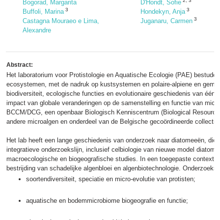
2
,
3
Bogorad, Margarita
D'Hondt, Sofie
3
3
Buffoli, Marina
Hondekyn, Anja
3
Castagna Mouraeo e Lima,
Juganaru, Carmen
Alexandre
Abstract:
Het laboratorium voor Protistologie en Aquatische Ecologie (PAE) bestudeer
ecosystemen, met de nadruk op kustsystemen en polaire-alpiene en gemati
biodiversiteit, ecologische functies en evolutionaire geschiedenis van éénc
impact van globale veranderingen op de samenstelling en functie van micr
BCCM/DCG, een openbaar Biologisch Kenniscentrum (Biological Resource 
andere microalgen en onderdeel van de Belgische gecoördineerde collecti
Het lab heeft een lange geschiedenis van onderzoek naar diatomeeën, die
integratieve onderzoekslijn, inclusief celbiologie van nieuwe model diato
macroecologische en biogeografische studies. In een toegepaste context ri
bestrijding van schadelijke algenbloei en algenbiotechnologie. Onderzoeks
soortendiversiteit, speciatie en micro-evolutie van protisten;
aquatische en bodemmicrobiome biogeografie en functie;