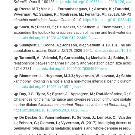
Scientific Data 5
: 180126.
https://dx.doi.org/10.1038/sdata.2018.126
,
meer
Russo, M.T.; Vitale, L.; Entrambasaguas, L.; Anestis, K.; Fattorini, N.;
Vyverman, W.; Sanges, R.; Montresor, M.; Ferrante, M.I.
(2018). MRP3 is 
nitzschia multistriata
.
Nature Comm. 9
: 10.
https://dx.doi.org/10.1038/s41
Stock, W.; Pinseel, E.; De Decker, S.; Sefbom, J.; Blommaert, L.; C
Expanding the toolbox for cryopreservation of marine and freshwater diat
https://dx.doi.org/10.1038/s41598-018-22460-0
,
meer
Sundqvist, L.; Godhe, A.; Jonsson, P.R.; Sefbom, J.
(2018). The ancho
population structure.
ISME J. 12(12)
: 2929-2941.
https://dx.doi.org/10.10
Taramelli, A.; Valentini, E.; Cornacchia, L.; Monbaliu, J.; Sabbe, K.
(20
relationships between channel sinuosity and vegetation patch size across 
2714-2731.
https://dx.doi.org/10.1029/2017jf004540
,
meer
Blommaert, L.; Huysman, M.J.J.; Vyverman, W.; Lavaud, J.; Sabbe, 
xanthophyll cycling in a motile and a non-motile intertidal benthic diatom.
L
https://dx.doi.org/10.1002/lno.10511
,
meer
Day, J.G.; Tytor, S.; Egardt, J.; Applegren, M.; Rad-Menéndez, C.; 
Challenges for the maintenance and cryopreservation of multiple isolates
marine diatom
Skeletonema marinoi
.
Biopreservation and Biobanking 15(
https://dx.doi.org/10.1089/bio.2016.0026
,
meer
De Decker, S.; Vanormelingen, P.; Sefbom, J.; Lembke, C.; Van den B
L.; Pohnert, G.; Clement, L.; Vyverman, W.
(2017). Identifying drivers of 
Seminavis robusta
using metabolic analysis and whole-genome resequen