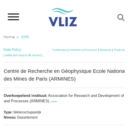
Overslaan
en
naar
de
Kruimelpad
Home
IMIS
inhoud
gaan
Data Policy
Publicaties
|
Instituten
|
Personen
|
Datasets
|
Projecten
[ meld een fout in dit record ]
Centre de Recherche en Géophysique Ecole National
des Mines de Paris (ARMINES)
Overkoepelend instituut:
Association for Research and Development of In
and Processes (ARMINES)
,
meer
Type:
Wetenschappelijk
Niveau:
Departement