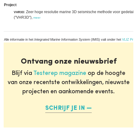
Project
: Zeer hoge resolutie marine 3D seismische methode voor gedetaill
VHR3D
("VHR3D"),
meer
Alle informatie in het
Integrated Marine Information System
(IMIS) valt onder het
VLIZ Priv
Ontvang onze nieuwsbrief
Blijf via
Testerep magazine
op de hoogte
van onze recentste ontwikkelingen, nieuwste
projecten en aankomende events.
SCHRIJF JE IN