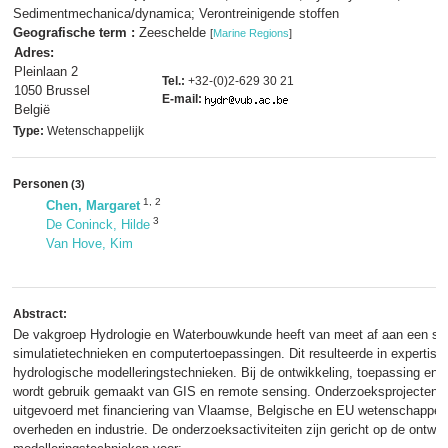
Sedimentmechanica/dynamica; Verontreinigende stoffen
Geografische term :
Zeeschelde
[
Marine Regions
]
Adres:
Pleinlaan 2
Tel.:
+32-(0)2-629 30 21
1050 Brussel
E-mail:
België
Type:
Wetenschappelijk
Personen
(3)
1
,
2
Chen, Margaret
3
De Coninck, Hilde
Van Hove, Kim
Abstract:
De vakgroep Hydrologie en Waterbouwkunde heeft van meet af aan een ste
simulatietechnieken en computertoepassingen. Dit resulteerde in expertise 
hydrologische modelleringstechnieken. Bij de ontwikkeling, toepassing en v
wordt gebruik gemaakt van GIS en remote sensing. Onderzoeksprojecten 
uitgevoerd met financiering van Vlaamse, Belgische en EU wetenschappeli
overheden en industrie. De onderzoeksactiviteiten zijn gericht op de ontwikk