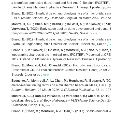
a shoreface-connected ridge, headland Sint-André, Belgium [POSTER]. Pr
Seville (Spain). Flanders Hydraulics Research: Antwerp. 1 poster pp.,
meer
Brand, E.
(2020). Intertidal beach morphodynamics of a macro-tidal sandy
– VLIZ Marine Science Day. Oostende, Belgium, 18 March 2020. VLIZ Speci
Montreuil, A.-L.; Chen, M.S.; Brand, E.; De Wulf, A.; De Sloover, L.; Str
Verwaest, T.
(2020). Early-stage aeolian dune development and dynamics
Symposium 2020, 20April-23 April, 2020, Seville, Spain.
,
meer
Brand, E.
(2019). Intertidal beach morphodynamics of a macro-tidal sandy
Hydraulic Engineering, Vrije Universiteit Brussel: Brussel. xxi, 148 pp.,
mee
Brand, E.; De Sloover, L.; De Wulf, A.; Montreuil, A.-L.; Vos, S.; Chen, M.
topographic changes in the intertidal zone [POSTER]. Presented at CREST 
2019, Ostend. VUB/Flanders Hydraulics Research: Brussels. 1 poster pp.,
Brand, E.; Montreuil, A-L.; Chen, M.
(2019). Hydrodynamic forcing vs. topo
Presented at CREST final conference: Climate Resilient Coast, 26-09-20
Brussels. 1 poster pp.,
meer
Esquerre, A.; Montreuil, A.-L.; Chen, M.; Houthuys, R.; Bogaert, P.
(2019)
meteo-marine forcing factors on a multibarred beach,
in
: Mees, J.
et al.
(Ed
Bredene, Belgium, 13 March 2019. VLIZ Special Publication,
83: pp. 107,
Montreuil, A.-L.; Dan, S.; Verwaest, T.; Vereecken, H.; Chen, M.
(2019). A 
coast,
in
: Mees, J.
et al.
Book of abstracts – VLIZ Marine Science Day. Bre
Publication,
83: pp. 126,
meer
Brand, E.; Chen, M.; Montreuil, A.-L.; Dan, S.
(2017). Spatio-temporal vari