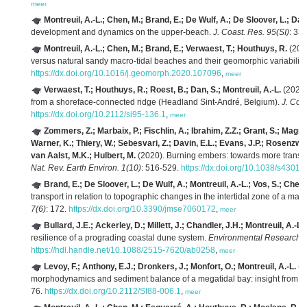
meer
Montreuil, A.-L.; Chen, M.; Brand, E.; De Wulf, A.; De Sloover, L.; Dan
development and dynamics on the upper-beach.
J. Coast. Res. 95(SI)
: 33
Montreuil, A.-L.; Chen, M.; Brand, E.; Verwaest, T.; Houthuys, R.
(2020
versus natural sandy macro-tidal beaches and their geomorphic variability
https://dx.doi.org/10.1016/j.geomorph.2020.107096
,
meer
Verwaest, T.; Houthuys, R.; Roest, B.; Dan, S.; Montreuil, A.-L.
(2020)
from a shoreface-connected ridge (Headland Sint-André, Belgium).
J. Coas
https://dx.doi.org/10.2112/si95-136.1
,
meer
Zommers, Z.; Marbaix, P.; Fischlin, A.; Ibrahim, Z.Z.; Grant, S.; Magna
Warner, K.; Thiery, W.; Sebesvari, Z.; Davin, E.L.; Evans, J.P.; Rosenzwei
van Aalst, M.K.; Hulbert, M.
(2020). Burning embers: towards more transp
Nat. Rev. Earth Environ. 1(10)
: 516-529.
https://dx.doi.org/10.1038/s4301
Brand, E.; De Sloover, L.; De Wulf, A.; Montreuil, A.-L.; Vos, S.; Chen,
transport in relation to topographic changes in the intertidal zone of a ma
7(6)
: 172.
https://dx.doi.org/10.3390/jmse7060172
,
meer
Bullard, J.E.; Ackerley, D.; Millett, J.; Chandler, J.H.; Montreuil, A.-L.
resilience of a prograding coastal dune system.
Environmental Research 
https://hdl.handle.net/10.1088/2515-7620/ab0258
,
meer
Levoy, F.; Anthony, E.J.; Dronkers, J.; Monfort, O.; Montreuil, A.-L.
(2
morphodynamics and sediment balance of a megatidal bay: insight from m
76.
https://dx.doi.org/10.2112/SI88-006.1
,
meer