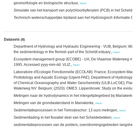
geomorfologie en biologische structuur,
meer
Simulatie van het transport van polychloorbyfenylen (PCB) in het Scheld
Technisch-wetenschappelijke bijstand aan het Hydrologisch Informatie
Datasets
(8)
Department of Hydrology and Hydraulic Engineering - VUB, Belgium; Wat
the sedimentology in the flemish part of the Scheldt estuary.,
meer
Ecosystem management group (ECOBE) - UA; De Vlaamse Waterweg nv; (
1995. Accessed yyyy-mm-dd. VLIZ.,
meer
Laboratoire d'Ecologie Fonctionnelle (ECOLAB): France; Ecosystem Ma
Protistology and Aquatic Ecology (Ugent-PAE); Department of Hydrology
of Chemical Oceanography and Water Geochemistry (ULB-LoCGE); Flan
Waterweg NV: Belgium; (2020): OMES: Lippenbroek: Study on the evoluti
Metingen naar de hydrodynamics in het intergetijdegebied bij Mariakerke
Metingen van de grondwaterstand in Mariakerke,
meer
Sedimentatieprocessen in het Tielrodeschor: 13 uurs metingen,
meer
Sedimentlading in het fluvatiel deel van het Scheldebekken,
meer
sedimentatieprocessen van de polders, overstromingsgebieden langshee