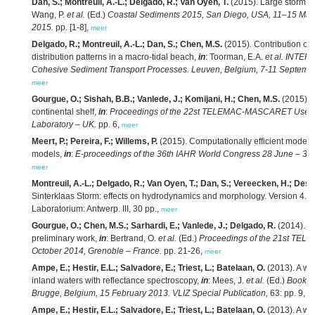
Dan, S.; Montreuil, A.-L.; Delgado, R.; Van Oyen, T.
(2015). Large storm i
Wang, P.
et al.
(Ed.)
Coastal Sediments 2015, San Diego, USA, 11–15 May 
2015.
pp. [1-8],
meer
Delgado, R.; Montreuil, A.-L.; Dan, S.; Chen, M.S.
(2015). Contribution of
distribution patterns in a macro-tidal beach,
in
: Toorman, E.A.
et al.
INTERCO
Cohesive Sediment Transport Processes. Leuven, Belgium, 7-11 September
meer
Gourgue, O.; Sishah, B.B.; Vanlede, J.; Komijani, H.; Chen, M.S.
(2015). 
continental shelf,
in
:
Proceedings of the 22st TELEMAC-MASCARET User C
Laboratory – UK.
pp. 6,
meer
Meert, P.; Pereira, F.; Willems, P.
(2015). Computationally efficient modellin
models,
in
:
E-proceedings of the 36th IAHR World Congress 28 June – 3 Ju
meer
Montreuil, A.-L.; Delgado, R.; Van Oyen, T.; Dan, S.; Vereecken, H.; Des
Sinterklaas Storm: effects on hydrodynamics and morphology. Version 4.0
Laboratorium: Antwerp. III, 30 pp.,
meer
Gourgue, O.; Chen, M.S.; Sarhardi, E.; Vanlede, J.; Delgado, R.
(2014). Mo
preliminary work,
in
: Bertrand, O.
et al.
(Ed.)
Proceedings of the 21st TE
October 2014, Grenoble – France.
pp. 21-26,
meer
Ampe, E.; Hestir, E.L.; Salvadore, E.; Triest, L.; Batelaan, O.
(2013). A wa
inland waters with reflectance spectroscopy,
in
: Mees, J.
et al.
(Ed.)
Book of
Brugge, Belgium, 15 February 2013. VLIZ Special Publication,
63: pp. 9,
m
Ampe, E.; Hestir, E.L.; Salvadore, E.; Triest, L.; Batelaan, O.
(2013). A wa