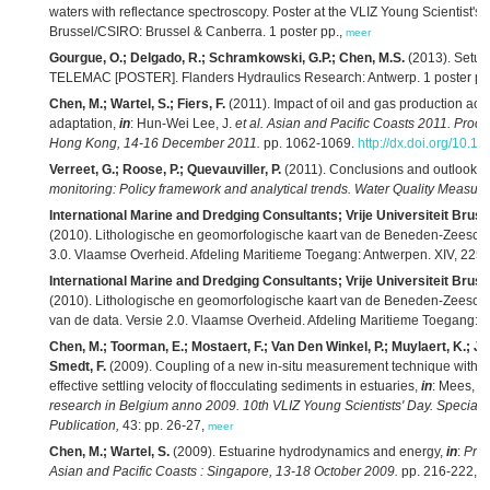
waters with reflectance spectroscopy. Poster at the VLIZ Young Scientist's 
Brussel/CSIRO: Brussel & Canberra. 1 poster pp.,
meer
Gourgue, O.; Delgado, R.; Schramkowski, G.P.; Chen, M.S.
(2013). Setup 
TELEMAC [POSTER]. Flanders Hydraulics Research: Antwerp. 1 poster pp
Chen, M.; Wartel, S.; Fiers, F.
(2011). Impact of oil and gas production act
adaptation,
in
: Hun-Wei Lee, J.
et al.
Asian and Pacific Coasts 2011. Proce
Hong Kong, 14-16 December 2011.
pp. 1062-1069.
http://dx.doi.org/10
Verreet, G.; Roose, P.; Quevauviller, P.
(2011). Conclusions and outlook,
i
monitoring: Policy framework and analytical trends. Water Quality Measur
International Marine and Dredging Consultants; Vrije Universiteit Br
(2010). Lithologische en geomorfologische kaart van de Beneden-Zeeschel
3.0. Vlaamse Overheid. Afdeling Maritieme Toegang: Antwerpen. XIV, 225 
International Marine and Dredging Consultants; Vrije Universiteit Br
(2010). Lithologische en geomorfologische kaart van de Beneden-Zeesche
van de data. Versie 2.0. Vlaamse Overheid. Afdeling Maritieme Toegang: An
Chen, M.; Toorman, E.; Mostaert, F.; Van Den Winkel, P.; Muylaert, K.; Jaco
Smedt, F.
(2009). Coupling of a new in-situ measurement technique with a
effective settling velocity of flocculating sediments in estuaries,
in
: Mees, J
research in Belgium anno 2009. 10th VLIZ Young Scientists' Day. Special ed
Publication,
43: pp. 26-27,
meer
Chen, M.; Wartel, S.
(2009). Estuarine hydrodynamics and energy,
in
:
Proc
Asian and Pacific Coasts : Singapore, 13-18 October 2009.
pp. 216-222,
m