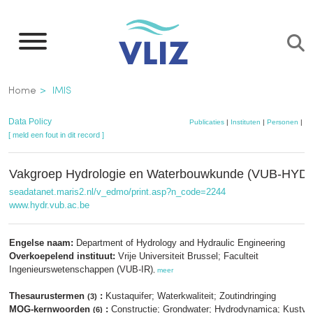
Overslaan
en
naar
de
Kruimelpad
Home
IMIS
inhoud
gaan
Data Policy
Publicaties
|
Instituten
|
Personen
|
Da
[ meld een fout in dit record ]
Vakgroep Hydrologie en Waterbouwkunde (VUB-HYD
seadatanet.maris2.nl/v_edmo/print.asp?n_code=2244
www.hydr.vub.ac.be
Engelse naam:
Department of Hydrology and Hydraulic Engineering
Overkoepelend instituut:
Vrije Universiteit Brussel; Faculteit
Ingenieurswetenschappen (VUB-IR)
,
meer
Thesaurustermen
:
Kustaquifer; Waterkwaliteit; Zoutindringing
(3)
MOG-kernwoorden
:
Constructie; Grondwater; Hydrodynamica; Kustver
(6)