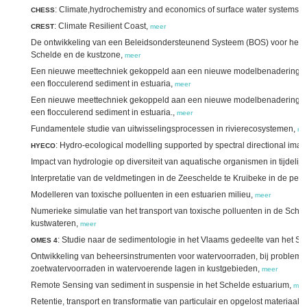
: Climate,hydrochemistry and economics of surface water systems,
CHESS
m
: Climate Resilient Coast,
CREST
meer
De ontwikkeling van een Beleidsondersteunend Systeem (BOS) voor het wa
Schelde en de kustzone,
meer
Een nieuwe meettechniek gekoppeld aan een nieuwe modelbenadering voo
een flocculerend sediment in estuaria,
meer
Een nieuwe meettechniek gekoppeld aan een nieuwe modelbenadering voo
een flocculerend sediment in estuaria.,
meer
Fundamentele studie van uitwisselingsprocessen in rivierecosystemen,
me
: Hydro-ecological modelling supported by spectral directional ima
HYECO
Impact van hydrologie op diversiteit van aquatische organismen in tijdelij
Interpretatie van de veldmetingen in de Zeeschelde te Kruibeke in de p
Modelleren van toxische polluenten in een estuarien milieu,
meer
Numerieke simulatie van het transport van toxische polluenten in de Sche
kustwateren,
meer
: Studie naar de sedimentologie in het Vlaams gedeelte van het S
OMES 4
Ontwikkeling van beheersinstrumenten voor watervoorraden, bij problemen
zoetwatervoorraden in watervoerende lagen in kustgebieden,
meer
Remote Sensing van sediment in suspensie in het Schelde estuarium,
mee
Retentie, transport en transformatie van particulair en opgelost materiaal 