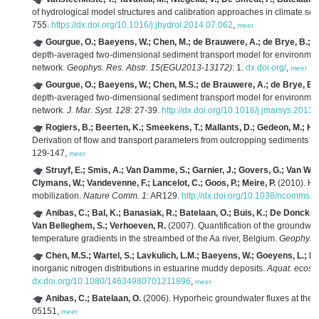
of hydrological model structures and calibration approaches in climate sce
755.
https://dx.doi.org/10.1016/j.jhydrol.2014.07.062
,
meer
Gourgue, O.; Baeyens, W.; Chen, M.; de Brauwere, A.; de Brye, B.; Del
depth-averaged two-dimensional sediment transport model for environmental
network.
Geophys. Res. Abstr. 15(EGU2013-13172)
: 1.
dx.doi.org/
,
meer
Gourgue, O.; Baeyens, W.; Chen, M.S.; de Brauwere, A.; de Brye, B.; D
depth-averaged two-dimensional sediment transport model for environmental
network.
J. Mar. Syst. 128
: 27-39.
http://dx.doi.org/10.1016/j.jmarsys.2013
Rogiers, B.; Beerten, K.; Smeekens, T.; Mallants, D.; Gedeon, M.; 
Derivation of flow and transport parameters from outcropping sediments o
129-147,
meer
Struyf, E.; Smis, A.; Van Damme, S.; Garnier, J.; Govers, G.; Van Wese
Clymans, W.; Vandevenne, F.; Lancelot, C.; Goos, P.; Meire, P.
(2010). His
mobilization.
Nature Comm. 1
: AR129.
http://dx.doi.org/10.1038/ncomms1
Anibas, C.; Bal, K.; Banasiak, R.; Batelaan, O.; Buis, K.; De Doncker, 
Van Belleghem, S.; Verhoeven, R.
(2007). Quantification of the groundwat
temperature gradients in the streambed of the Aa river, Belgium.
Geophys. 
Chen, M.S.; Wartel, S.; Lavkulich, L.M.; Baeyens, W.; Goeyens, L.; Br
inorganic nitrogen distributions in estuarine muddy deposits.
Aquat. ecosys
dx.doi.org/10.1080/14634980701211896
,
meer
Anibas, C.; Batelaan, O.
(2006). Hyporheic groundwater fluxes at the 
05151,
meer