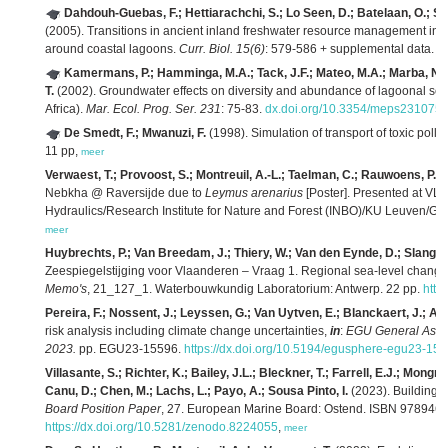
Dahdouh-Guebas, F.; Hettiarachchi, S.; Lo Seen, D.; Batelaan, O.; So
(2005). Transitions in ancient inland freshwater resource management in 
around coastal lagoons.
Curr. Biol. 15(6)
: 579-586 + supplemental data.
d
Kamermans, P.; Hamminga, M.A.; Tack, J.F.; Mateo, M.A.; Marba, N.; M
T.
(2002). Groundwater effects on diversity and abundance of lagoonal se
Africa).
Mar. Ecol. Prog. Ser. 231
: 75-83.
dx.doi.org/10.3354/meps231075
,
De Smedt, F.; Mwanuzi, F.
(1998). Simulation of transport of toxic pollu
11 pp,
meer
Verwaest, T.; Provoost, S.; Montreuil, A.-L.; Taelman, C.; Rauwoens, P.; 
Nebkha @ Raversijde due to
Leymus arenarius
[Poster]. Presented at VL
Hydraulics/Research Institute for Nature and Forest (INBO)/KU Leuven/Ghe
meer
Huybrechts, P.; Van Breedam, J.; Thiery, W.; Van den Eynde, D.; Slangen,
Zeespiegelstijging voor Vlaanderen – Vraag 1. Regional sea-level change 
Memo's
, 21_127_1. Waterbouwkundig Laboratorium: Antwerp. 22 pp.
http
Pereira, F.; Nossent, J.; Leyssen, G.; Van Uytven, E.; Blanckaert, J.; Ad
risk analysis including climate change uncertainties,
in
:
EGU General Assem
2023.
pp. EGU23-15596.
https://dx.doi.org/10.5194/egusphere-egu23-15
Villasante, S.; Richter, K.; Bailey, J.L.; Bleckner, T.; Farrell, E.J.; Mo
Canu, D.; Chen, M.; Lachs, L.; Payo, A.; Sousa Pinto, I.
(2023). Building 
Board Position Paper
, 27. European Marine Board: Ostend. ISBN 978946
https://dx.doi.org/10.5281/zenodo.8224055
,
meer