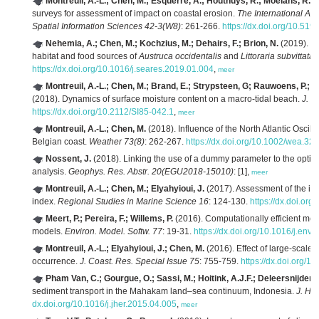
Montreuil, A.-L.; Chen, M.; Esquerré, A.; Houthuys, R.; Moelans, R.; 
surveys for assessment of impact on coastal erosion.
The International Ar
Spatial Information Sciences 42-3(W8)
: 261-266.
https://dx.doi.org/10.51
Nehemia, A.; Chen, M.; Kochzius, M.; Dehairs, F.; Brion, N.
(2019). Ec
habitat and food sources of
Austruca occidentalis
and
Littoraria subvittata
.
https://dx.doi.org/10.1016/j.seares.2019.01.004
,
meer
Montreuil, A.-L.; Chen, M.; Brand, E.; Strypsteen, G; Rauwoens, P.; V
(2018). Dynamics of surface moisture content on a macro-tidal beach.
J. C
https://dx.doi.org/10.2112/SI85-042.1
,
meer
Montreuil, A.-L.; Chen, M.
(2018). Influence of the North Atlantic Oscilla
Belgian coast.
Weather 73(8)
: 262-267.
https://dx.doi.org/10.1002/wea.32
Nossent, J.
(2018). Linking the use of a dummy parameter to the optimiz
analysis.
Geophys. Res. Abstr. 20(EGU2018-15010)
: [1],
meer
Montreuil, A.-L.; Chen, M.; Elyahyioui, J.
(2017). Assessment of the imp
index.
Regional Studies in Marine Science 16
: 124-130.
https://dx.doi.or
Meert, P.; Pereira, F.; Willems, P.
(2016). Computationally efficient mode
models.
Environ. Model. Softw. 77
: 19-31.
https://dx.doi.org/10.1016/j.envs
Montreuil, A.-L.; Elyahyioui, J.; Chen, M.
(2016). Effect of large-scale
occurrence.
J. Coast. Res. Special Issue 75
: 755-759.
https://dx.doi.org/1
Pham Van, C.; Gourgue, O.; Sassi, M.; Hoitink, A.J.F.; Deleersnijder, 
sediment transport in the Mahakam land–sea continuum, Indonesia.
J. Hy
dx.doi.org/10.1016/j.jher.2015.04.005
,
meer