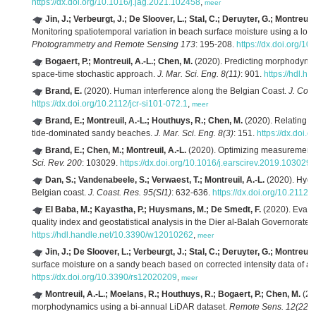
https://dx.doi.org/10.1016/j.jag.2021.102458
,
meer
Jin, J.; Verbeurgt, J.; De Sloover, L.; Stal, C.; Deruyter, G.; Montreuil
Monitoring spatiotemporal variation in beach surface moisture using a long
Photogrammetry and Remote Sensing 173
: 195-208.
https://dx.doi.org/10
Bogaert, P.; Montreuil, A.-L.; Chen, M.
(2020). Predicting morphodynami
space-time stochastic approach.
J. Mar. Sci. Eng. 8(11)
: 901.
https://hdl.h
Brand, E.
(2020). Human interference along the Belgian Coast.
J. Coas
https://dx.doi.org/10.2112/jcr-si101-072.1
,
meer
Brand, E.; Montreuil, A.-L.; Houthuys, R.; Chen, M.
(2020). Relating h
tide-dominated sandy beaches.
J. Mar. Sci. Eng. 8(3)
: 151.
https://dx.doi
Brand, E.; Chen, M.; Montreuil, A.-L.
(2020). Optimizing measurements o
Sci. Rev. 200
: 103029.
https://dx.doi.org/10.1016/j.earscirev.2019.103029
,
Dan, S.; Vandenabeele, S.; Verwaest, T.; Montreuil, A.-L.
(2020). Hydr
Belgian coast.
J. Coast. Res. 95(SI1)
: 632-636.
https://dx.doi.org/10.2112/
El Baba, M.; Kayastha, P.; Huysmans, M.; De Smedt, F.
(2020). Evalua
quality index and geostatistical analysis in the Dier al-Balah Governorate,
https://hdl.handle.net/10.3390/w12010262
,
meer
Jin, J.; De Sloover, L.; Verbeurgt, J.; Stal, C.; Deruyter, G.; Montreuil
surface moisture on a sandy beach based on corrected intensity data of a 
https://dx.doi.org/10.3390/rs12020209
,
meer
Montreuil, A.-L.; Moelans, R.; Houthuys, R.; Bogaert, P.; Chen, M.
(202
morphodynamics using a bi-annual LiDAR dataset.
Remote Sens. 12(22)
: