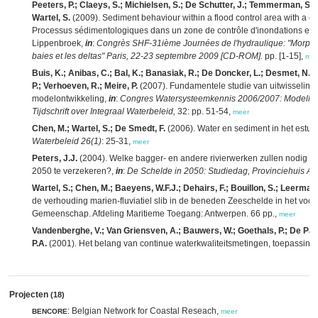
Peeters, P.; Claeys, S.; Michielsen, S.; De Schutter, J.; Temmerman, S.;
Wartel, S.
(2009). Sediment behaviour within a flood control area with a con
Processus sédimentologiques dans un zone de contrôle d'inondations et de 
Lippenbroek,
in
:
Congrès SHF-31ième Journées de l'hydraulique: "Morphod
baies et les deltas" Paris, 22-23 septembre 2009 [CD-ROM].
pp. [1-15],
mee
Buis, K.; Anibas, C.; Bal, K.; Banasiak, R.; De Doncker, L.; Desmet, N.;
P.; Verhoeven, R.; Meire, P.
(2007). Fundamentele studie van uitwisseling
modelontwikkeling,
in
:
Congres Watersysteemkennis 2006/2007: Modellen 
Tijdschrift over Integraal Waterbeleid,
32: pp. 51-54,
meer
Chen, M.; Wartel, S.; De Smedt, F.
(2006). Water en sediment in het estu
Waterbeleid 26(1)
: 25-31,
meer
Peters, J.J.
(2004). Welke bagger- en andere rivierwerken zullen nodig z
2050 te verzekeren?,
in
:
De Schelde in 2050: Studiedag, Provinciehuis An
Wartel, S.; Chen, M.; Baeyens, W.F.J.; Dehairs, F.; Bouillon, S.; Leermae
de verhouding marien-fluviatiel slib in de beneden Zeeschelde in het voo
Gemeenschap. Afdeling Maritieme Toegang: Antwerpen. 66 pp.,
meer
Vandenberghe, V.; Van Griensven, A.; Bauwers, W.; Goethals, P.; De Pauw
P.A.
(2001). Het belang van continue waterkwaliteitsmetingen, toepassing
Projecten
(18)
: Belgian Network for Coastal Reseach,
BENCORE
meer