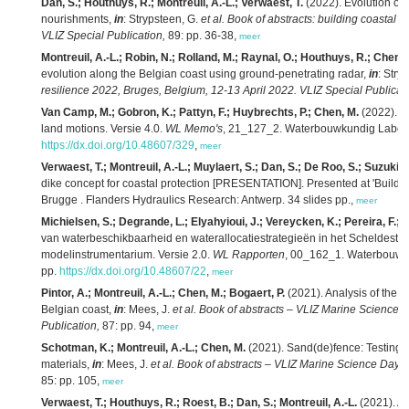
Dan, S.; Houthuys, R.; Montreuil, A.-L.; Verwaest, T.
(2022). Evolution of t
nourishments,
in
: Strypsteen, G.
et al.
Book of abstracts: building coastal 
VLIZ Special Publication,
89: pp. 36-38,
meer
Montreuil, A.-L.; Robin, N.; Rolland, M.; Raynal, O.; Houthuys, R.; Chen, 
evolution along the Belgian coast using ground-penetrating radar,
in
: Stry
resilience 2022, Bruges, Belgium, 12-13 April 2022. VLIZ Special Publicati
Van Camp, M.; Gobron, K.; Pattyn, F.; Huybrechts, P.; Chen, M.
(2022). Ze
land motions. Versie 4.0.
WL Memo's
, 21_127_2. Waterbouwkundig Labora
https://dx.doi.org/10.48607/329
,
meer
Verwaest, T.; Montreuil, A.-L.; Muylaert, S.; Dan, S.; De Roo, S.; Suzuki, T
dike concept for coastal protection [PRESENTATION]. Presented at 'Buildi
Brugge . Flanders Hydraulics Research: Antwerp. 34 slides pp.,
meer
Michielsen, S.; Degrande, L.; Elyahyioui, J.; Vereycken, K.; Pereira, F.; 
van waterbeschikbaarheid en waterallocatiestrategieën in het Scheldestr
modelinstrumentarium. Versie 2.0.
WL Rapporten
, 00_162_1. Waterbouwkun
pp.
https://dx.doi.org/10.48607/22
,
meer
Pintor, A.; Montreuil, A.-L.; Chen, M.; Bogaert, P.
(2021). Analysis of the C
Belgian coast,
in
: Mees, J.
et al.
Book of abstracts – VLIZ Marine Science 
Publication,
87: pp. 94,
meer
Schotman, K.; Montreuil, A.-L.; Chen, M.
(2021). Sand(de)fence: Testing sh
materials,
in
: Mees, J.
et al.
Book of abstracts – VLIZ Marine Science Day, 
85: pp. 105,
meer
Verwaest, T.; Houthuys, R.; Roest, B.; Dan, S.; Montreuil, A.-L.
(2021). A 