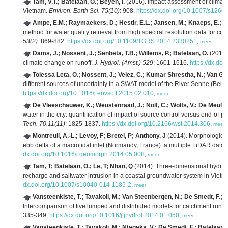
Tam, V.T.; Batelaan, O.; Beyen, I.
(2016). Impact assessment of climat
Vietnam.
Environ. Earth Sci. 75(10)
: 908.
https://dx.doi.org/10.1007/s1266
Ampe, E.M.; Raymaekers, D.; Hestir, E.L.; Jansen, M.; Knaeps, E.; B
method for water quality retrieval from high spectral resolution data for c
53(2)
: 869-882.
https://dx.doi.org/10.1109/TGRS.2014.2330251
,
meer
Dams, J.; Nossent, J.; Senbeta, T.B.; Willems, P.; Batelaan, O.
(2015)
climate change on runoff.
J. Hydrol. (Amst.) 529
: 1601-1616.
https://dx.doi
Tolessa Leta, O.; Nossent, J.; Velez, C.; Kumar Shrestha, N.; Van G
different sources of uncertainty in a SWAT model of the River Senne (Belg
https://dx.doi.org/10.1016/j.envsoft.2015.02.010
,
meer
De Vleeschauwer, K.; Weustenraad, J.; Nolf, C.; Wolfs, V.; De Meulder
water in the city: quantification of impact of source control versus end-of-p
Tech. 70.11(11)
: 1825-1837.
https://dx.doi.org/10.2166/wst.2014.306
,
meer
Montreuil, A.-L.; Levoy, F; Bretel, P; Anthony, J
(2014). Morphological 
ebb delta of a macrotidal inlet (Normandy, France): a multiple LiDAR data
dx.doi.org/10.1016/j.geomorph.2014.05.008
,
meer
Tam, T; Batelaan, O.; Le, T; Nhan, Q
(2014). Three-dimensional hydrost
recharge and saltwater intrusion in a coastal groundwater system in Viet
dx.doi.org/10.1007/s10040-014-1185-2
,
meer
Vansteenkiste, T.; Tavakoli, M.; Van Steenbergen, N.; De Smedt, F.; Ba
Intercomparison of five lumped and distributed models for catchment runof
335-349.
https://dx.doi.org/10.1016/j.jhydrol.2014.01.050
,
meer
Vansteenkiste, T.; Tavakoli, M.; Ntegeka, V.; De Smedt, F.; Batelaan, O