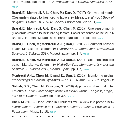
scale, Mariakerke, Belgium,
in
:
Proceedings of Coastal Dynamics 2017, 12
meer
Brand, E.; Montreuil, A-L.; Chen, M.; Dan, D.
(2017). One year of monthly
(Oostende) related to their forcing factors,
in
: Mees, J.
et al.
(Ed.)
Book of a
Belgium, 3 March 2017. VLIZ Special Publication,
79: pp. 8,
meer
Brand, E.; Montreuil, A.-L.; Dan, S.; Chen, M.
(2017). One year of monthl
(Oostende) related to their forcing factors. Poster presented at the VLIZ M
Brussel/Flanders Hydraulics Research: Brussel. 1 poster pp.,
meer
Brand, E.; Chen, M.; Montreuil, A.-L.; Dan, D.
(2017). Sediment transport 
beach, Mariakerke, Belgium,
in
:
HydroSenSoft, International Symposium a
Software. 1-3 March 2017, Madrid, Spain.
pp. 1-7,
meer
Brand, E.; Chen, M.; Montreuil, A.-L.; Dan, S.
(2017). Sediment transport 
beach, Mariakerke, Belgium,
in
:
HydroSenSoft, International Symposium a
Software. 1-3 March 2017, Madrid, Spain.
pp. 1-7,
meer
Montreuil, A.-L.; Chen, M.; Brand, E.; Dan, S.
(2017). Monitoring aeolian a
Proceedings of Coastal Dynamics 2017, 12-16 June 2017, Helsingør, Den
Sishah, B.B.; Chen, M.; Gourgue, O.
(2016). Application of an unstructured
Erpicum, S.
et al.
Proceedings of the 4th IAHR Europe Congress, Liege, Be
the Era of Global Change.
pp. 316-322,
meer
Chen, M.
(2015). Flocculation in turbulent flow – a view into particle netwo
International Conference on Cohesive Sediment Transport Processes. Leu
Publication,
74: pp. 15-16,
meer