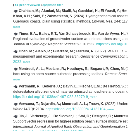
(
51 peer reviewed
)
opsplitsen
filter
Chahban, M.; Akodad, M.; Skalli, A.; Gueddari, H.; El Yousfi, Y.; Hmei
Khan, A.H.; Sabi, E.; Zahmatkesh, S.
(2024). Hydrogeochemical assessment
Gueroaou coastal plain using statistical methods.
Environ. Res. 244
: 1179
meer
Yimer, E.A.; Bailey, R.T.; Van Schaeybroeck, B.; Van de Vyver, H.; Vil
Regional evaluation of groundwater-surface water interactions using a 
Journal of Hydrology: Regional Studies 50
: 101532.
https://dx.doi.org/10.
Chen, M.; Aleixo, R.; Guerrero, M.; Ferreira, R.
(2022). W.A.T.E.R. – a
measurement and experimental research.
Geoscience Communication 5(2
2022
,
meer
Montreuil, A.-L.; Moelans, R.; Houthuys, R.; Bogaert, P.; Chen, M.
(202
bars using an open-source automatic processing toolbox.
Remote Sens. 1
meer
Portmann, R.; Beyerle, U.; Davin, E.; Fischer, E.M.; De Hertog, S.; 
deforestation affect remote climate via adjusted atmosphere and ocean cir
https://dx.doi.org/10.1038/s41467-022-33279-9
,
meer
Verwaest, T.; Dujardin, A.; Montreuil, A.-L.; Trouw, K.
(2022). Understa
Water 14(13)
: 2104.
https://dx.doi.org/10.3390/w14132104
,
meer
Jin, J.; Verbeurgt, J.; De Sloover, L.; Stal, C.; Deruyter, G.; Montreuil
Support vector regression for high-resolution beach surface moisture estima
International Journal of Applied Earth Observation and Geoinformation 10