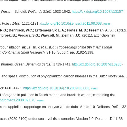
e Western Scheldt.
Wetlands 31(6)
: 1033-1042.
https://dx.doi.org/10.1007/s13157-
. Policy 14(8)
: 1121-1131.
dx.doi.org/10.1016/j.envsci.2011.08.003
,
meer
 R.G.; Dennison, W.C.; Erftemeijer, P. L. A.; Fortes, M. D.; Freeman, A. S.; Japtag,
enbroek, B.; Vergara, S.G.; Waycott, M.; Zieman, J.C.
(2011). Extinction risk
bour siltation,
in
: Le Hir, P.
et al.
(Ed.)
Proceedings of the 9th International
 Continental Shelf Research,
31(10, Suppl.): pp. S182-S198.
estuaries.
Ocean Dynamics 61(11)
: 1719-1741.
http://dx.doi.org/10.1007/s10236-
 and spatial distribution of phytoplankton carbon biomass in the Dutch North Sea.
J
2)
: 1410-1425.
https://dx.doi.org/10.1016/j.csr.2009.03.003
,
meer
 of organotin pollution in Dutch marine and brackish waters; combining risk
j.marenvres.2008.02.070
,
meer
suppleties: rapportage en analyse van de data. Versie 1.0. Deltares: Delft. 132
cast (2020-2100) under sea level rise scenarios. Version 1.0. Deltares: Delft. 38