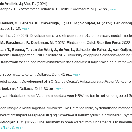
e Vrielink, J.; Vos, R.
(2024).
anpak. Rijkswaterstaat/Deltares/TU Delft/HKV/Arcadis: [s.l.]. 57 pp.,
meer
 Holland, G.; Lenstra, K.; Cleveringa, J.; Taal, M.; Schrijver, M.
(2024). Een concep
ts.
pp. 17-18,
meer
Sumihar, J.
(2024). Development of a sixth generation Scheldt estuary model: model s
k, M.; Buschman, F.; Doeleman, M.
(2023). Eindrapport Quick Reaction Force 2022.
an, T.; Bouma, T.; van der Werf, J.; de Vet, L.; Salvador de Paiva, J.; van Ooijen,
hoek: Eindrapportage . NIOZ/Deltares/HZ University of Applied Science/Wagening U
 framework for fine sediment dynamics in the Scheldt estuary: providing a framewo
door watertekorten. Deltares: Delft. 41 pp.,
meer
model xbeach: Development of 'BOI Sandy Coasts'
. Rijkswaterstaat Water Verkeer en
toekomst? Deltares: Delft. 33 pp.,
meer
ng van Nederlandse en Vlaamse meetdata voor KRW-stoffen in het stroomgebied Sc
en integrale kennisagenda Zuidwestelijke Delta: definitie, systematische methode e
overzicht impact zeespiegelstijging Schelde-estuarium: fysisch functioneren (hydro
 Prooijen, B.C.
(2022). Fine sediment in open water: from fundamentals to modeli
142/12473
,
meer