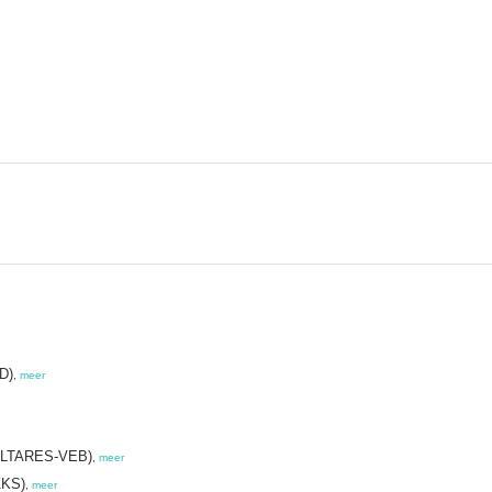
D)
,
meer
(DELTARES-VEB)
,
meer
ZKS)
,
meer