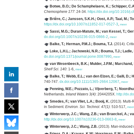
Botwe, B.O.; De Schamphelaere, K.; Schipper, C.A.;
Chemosphere 177
: 24-34.
https://dx.doi.org/10.1016/
Brière, C.; Janssen, S.K.H.; Oost, A.P.; Taal, M.; T
https://dx.doi.org/10.1007/s11852-017-0527-3
,
meer
Sassi, M.G.; Duran-Matute, M.; van Kessel, T.; Ge
dx.doi.org/10.1007/s10236-015-0866-2
,
meer
Balke, T.; Herman, P.M.J.; Bouma, T.J.
(2014). Criti
Loke, L.H.L.; Jachowski, N.R.; Bouma, T.J.; Ladle, 
dx.doi.org/10.1371/journal.pone.0087990
,
meer
van Wesenbeeck, B.K.; Mulder, J.P.M.; Marchand, M.
Shelf Sci. 140
: 1-6,
meer
Balke, T.; Webb, E.L.; van den Elzen, E.; Galli, D.;
740-747.
dx.doi.org/10.1111/1365-2664.12067
,
meer
Penning, W.E.; Pozzato, L.; Vijverberg, T.; Noordhui
Netherlands.
Inland Waters 3(4)
: 2044205X.
http://dx.d
Smedes, F.; van Vliet, L.A.; Booij, K.
(2013). Multi-
in Sediment.
Environ. Sci. Technol. 47(1)
: 510-517,
meer
Winterwerp, J.C.; Wang, Z.B.; van Braeckel, A.; va
http://dx.doi.org/10.1007/s10236-013-0663-8
,
meer
Winterwerp, J.C.; Wang, Z.B.
(2013). Man-induced re
Friess, D.A.; Krauss, K.W.; Horstman, E.M.; Balke, 