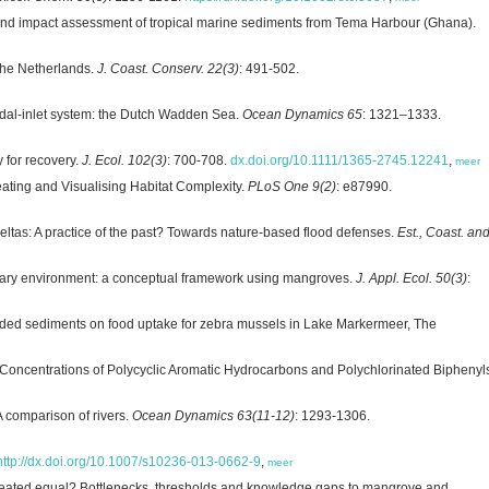
 and impact assessment of tropical marine sediments from Tema Harbour (Ghana).
 The Netherlands.
J. Coast. Conserv. 22(3)
: 491-502.
 tidal-inlet system: the Dutch Wadden Sea.
Ocean Dynamics 65
: 1321–1333.
y for recovery.
J. Ecol. 102(3)
: 700-708.
dx.doi.org/10.1111/1365-2745.12241
,
meer
reating and Visualising Habitat Complexity.
PLoS One 9(2)
: e87990.
tas: A practice of the past? Towards nature-based flood defenses.
Est., Coast. an
tary environment: a conceptual framework using mangroves.
J. Appl. Ecol. 50(3)
:
nded sediments on food uptake for zebra mussels in Lake Markermeer, The
Concentrations of Polycyclic Aromatic Hydrocarbons and Polychlorinated Biphenyl
A comparison of rivers.
Ocean Dynamics 63(11-12)
: 1293-1306.
http://dx.doi.org/10.1007/s10236-013-0662-9
,
meer
y created equal? Bottlenecks, thresholds and knowledge gaps to mangrove and