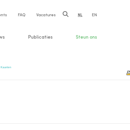
ents
FAQ
Vacatures
NL
EN
n
ws
Publicaties
Steun ons
|
Kaarten