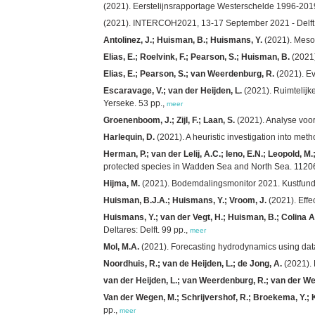
(2021). Eerstelijnsrapportage Westerschelde 1996-2019.
(2021). INTERCOH2021, 13-17 September 2021 - Delft, Th
Antolinez, J.; Huisman, B.; Huismans, Y.
(2021). Mesosc
Elias, E.; Roelvink, F.; Pearson, S.; Huisman, B.
(2021)
Elias, E.; Pearson, S.; van Weerdenburg, R.
(2021). Ev
Escaravage, V.; van der Heijden, L.
(2021). Ruimtelijk
Yerseke. 53 pp.,
meer
Groenenboom, J.; Zijl, F.; Laan, S.
(2021). Analyse voo
Harlequin, D.
(2021). A heuristic investigation into me
Herman, P.; van der Lelij, A.C.; Ieno, E.N.; Leopold, 
protected species in Wadden Sea and North Sea. 1120610
Hijma, M.
(2021). Bodemdalingsmonitor 2021. Kustfunda
Huisman, B.J.A.; Huismans, Y.; Vroom, J.
(2021). Effe
Huismans, Y.; van der Vegt, H.; Huisman, B.; Colina A
Deltares: Delft. 99 pp.,
meer
Mol, M.A.
(2021). Forecasting hydrodynamics using data a
Noordhuis, R.; van de Heijden, L.; de Jong, A.
(2021). 
van der Heijden, L.; van Weerdenburg, R.; van der We
Van der Wegen, M.; Schrijvershof, R.; Broekema, Y.;
pp.,
meer