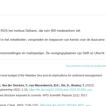
ZA het instituut Deltares, dat ruim 800 medewerkers telt.
nd in het ontwikkelen, verspreiden én toepassen van kennis voor de duurzame
sinstellingen én marktpartijen. De vestigingsplaatsen zijn Delft en Utrecht.
Top
|
Instituten
|
Projecten
|
Dataset
A mud budget of the Wadden Sea and its implications for sediment management.
J.; Van der Stocken, T.; van Wesenbeeck, B.K.; Xie, D.; Bouma, T.
(2023).
gineering 16(1)
: 1-13.
https://dx.doi.org/10.1016/j.wse.2022.10.004
,
meer
sed structure exposed to currents.
NPG Scientific Reports 11(1)
: 3517.
xicol. Chem. 36(5)
: 1156-1161.
https://dx.doi.org/10.1002/etc.3657
,
meer