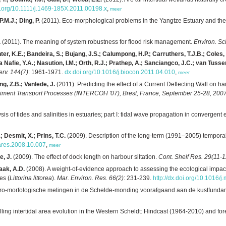
i.org/10.1111/j.1469-185X.2011.00198.x
,
meer
.M.J.; Ding, P.
(2011). Eco-morphological problems in the Yangtze Estuary and th
.
(2011). The meaning of system robustness for flood risk management.
Environ. Sci
enter, K.E.; Bandeira, S.; Bujang, J.S.; Calumpong, H.P.; Carruthers, T.J.B.; Coles,
a Nafie, Y.A.; Nasution, I.M.; Orth, R.J.; Prathep, A.; Sanciangco, J.C.; van Tuss
erv. 144(7)
: 1961-1971.
dx.doi.org/10.1016/j.biocon.2011.04.010
,
meer
g, Z.B.; Vanlede, J.
(2011). Predicting the effect of a Current Deflecting Wall on har
ment Transport Processes (INTERCOH '07), Brest, France, September 25-28, 2007.
is of tides and salinities in estuaries; part I: tidal wave propagation in convergent 
; Desmit, X.; Prins, T.C.
(2009). Description of the long-term (1991–2005) temporal
eares.2008.10.007
,
meer
e, J.
(2009). The effect of dock length on harbour siltation.
Cont. Shelf Res. 29(11-1
aak, A.D.
(2008). A weight-of-evidence approach to assessing the ecological impact
es (
Littorina littorea
).
Mar. Environ. Res. 66(2)
: 231-239.
http://dx.doi.org/10.1016/
o-morfologische metingen in de Schelde-monding voorafgaand aan de kustfundament
ing intertidal area evolution in the Western Scheldt: Hindcast (1964-2010) and fore