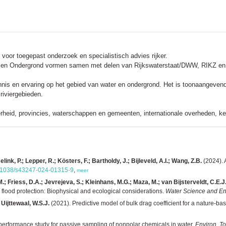
 voor toegepast onderzoek en specialistisch advies rijker.
 en Ondergrond vormen samen met delen van Rijkswaterstaat/DWW, RIKZ en RI
ennis en ervaring op het gebied van water en ondergrond. Het is toonaangeve
riviergebieden.
heid, provincies, waterschappen en gemeenten, internationale overheden, kenni
ink, P.; Lepper, R.; Kösters, F.; Bartholdy, J.; Bijleveld, A.I.; Wang, Z.B.
(2024). 
10.1038/s43247-024-01315-9
,
meer
.; Friess, D.A.; Jevrejeva, S.; Kleinhans, M.G.; Maza, M.; van Bijsterveldt, C.E.
 flood protection: Biophysical and ecological considerations.
Water Science and En
Uijttewaal, W.S.J.
(2021). Predictive model of bulk drag coefficient for a nature-ba
performance study for passive sampling of nonpolar chemicals in water.
Environ. To