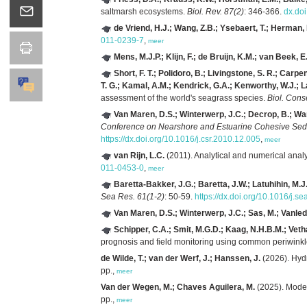
saltmarsh ecosystems.
Biol. Rev. 87(2)
: 346-366.
dx.do
de Vriend, H.J.; Wang, Z.B.; Ysebaert, T.; Herman, P
011-0239-7
,
meer
Mens, M.J.P.; Klijn, F.; de Bruijn, K.M.; van Beek, E
Short, F. T.; Polidoro, B.; Livingstone, S. R.; Carp
T. G.; Kamal, A.M.; Kendrick, G.A.; Kenworthy, W.J.; L
assessment of the world's seagrass species.
Biol. Cons
Van Maren, D.S.; Winterwerp, J.C.; Decrop, B.; Wan
Conference on Nearshore and Estuarine Cohesive Sedi
https://dx.doi.org/10.1016/j.csr.2010.12.005
,
meer
van Rijn, L.C.
(2011). Analytical and numerical analys
011-0453-0
,
meer
Baretta-Bakker, J.G.; Baretta, J.W.; Latuhihin, M.J.
Sea Res. 61(1-2)
: 50-59.
https://dx.doi.org/10.1016/j.s
Van Maren, D.S.; Winterwerp, J.C.; Sas, M.; Vanled
Schipper, C.A.; Smit, M.G.D.; Kaag, N.H.B.M.; Veth
prognosis and field monitoring using common periwinkl
de Wilde, T.; van der Werf, J.; Hanssen, J.
(2026). Hydr
pp.,
meer
Van der Wegen, M.; Chaves Aguilera, M.
(2025). Modell
pp.,
meer