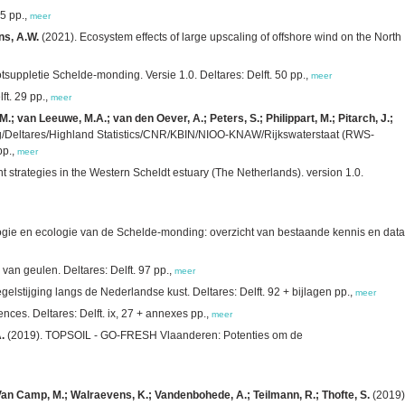
55 pp.,
meer
nns, A.W.
(2021). Ecosystem effects of large upscaling of offshore wind on the North
uppletie Schelde-monding. Versie 1.0. Deltares: Delft. 50 pp.,
meer
t. 29 pp.,
meer
; van Leeuwe, M.A.; van den Oever, A.; Peters, S.; Philippart, M.; Pitarch, J.;
/Deltares/Highland Statistics/CNR/KBIN/NIOO-KNAW/Rijkswaterstaat (RWS-
pp.,
meer
t strategies in the Western Scheldt estuary (The Netherlands). version 1.0.
ogie en ecologie van de Schelde-monding: overzicht van bestaande kennis en data
van geulen. Deltares: Delft. 97 pp.,
meer
lstijging langs de Nederlandse kust. Deltares: Delft. 92 + bijlagen pp.,
meer
nces. Deltares: Delft. ix, 27 + annexes pp.,
meer
.
(2019). TOPSOIL - GO-FRESH Vlaanderen: Potenties om de
Van Camp, M.; Walraevens, K.; Vandenbohede, A.; Teilmann, R.; Thofte, S.
(2019)