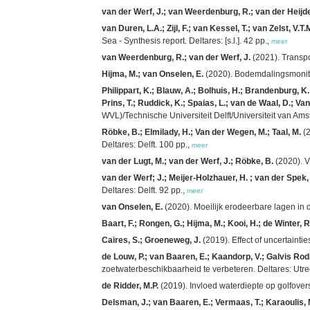
van der Werf, J.; van Weerdenburg, R.; van der Heijde
van Duren, L.A.; Zijl, F.; van Kessel, T.; van Zelst, V.T
Sea - Synthesis report. Deltares: [s.l.]. 42 pp.,
meer
van Weerdenburg, R.; van der Werf, J.
(2021). Transpo
Hijma, M.; van Onselen, E.
(2020). Bodemdalingsmonitor
Philippart, K.; Blauw, A.; Bolhuis, H.; Brandenburg, K
Prins, T.; Ruddick, K.; Spaias, L.; van de Waal, D.; Van
WVL)/Technische Universiteit Delft/Universiteit van Amst
Röbke, B.; Elmilady, H.; Van der Wegen, M.; Taal, M.
(2
Deltares: Delft. 100 pp.,
meer
van der Lugt, M.; van der Werf, J.; Röbke, B.
(2020). V
van der Werf; J.; Meijer-Holzhauer, H. ; van der Spek,
Deltares: Delft. 92 pp.,
meer
van Onselen, E.
(2020). Moeilijk erodeerbare lagen in 
Baart, F.; Rongen, G.; Hijma, M.; Kooi, H.; de Winter, R.
Caires, S.; Groeneweg, J.
(2019). Effect of uncertainti
de Louw, P.; van Baaren, E.; Kaandorp, V.; Galvis Rod
zoetwaterbeschikbaarheid te verbeteren. Deltares: Utre
de Ridder, M.P.
(2019). Invloed waterdiepte op golfovers
Delsman, J.; van Baaren, E.; Vermaas, T.; Karaoulis,