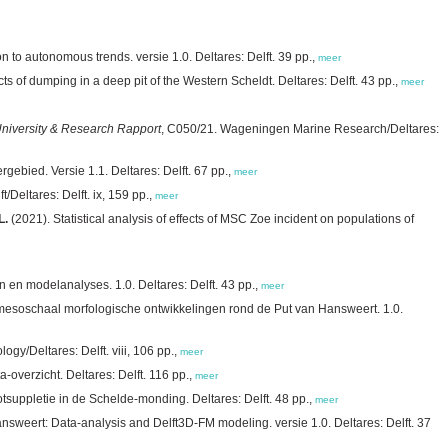
n to autonomous trends. versie 1.0. Deltares: Delft. 39 pp.,
meer
s of dumping in a deep pit of the Western Scheldt. Deltares: Delft. 43 pp.,
meer
iversity & Research Rapport
, C050/21. Wageningen Marine Research/Deltares:
ied. Versie 1.1. Deltares: Delft. 67 pp.,
meer
Deltares: Delft. ix, 159 pp.,
meer
L.
(2021). Statistical analysis of effects of MSC Zoe incident on populations of
 en modelanalyses. 1.0. Deltares: Delft. 43 pp.,
meer
 mesoschaal morfologische ontwikkelingen rond de Put van Hansweert. 1.0.
gy/Deltares: Delft. viii, 106 pp.,
meer
overzicht. Deltares: Delft. 116 pp.,
meer
tsuppletie in de Schelde-monding. Deltares: Delft. 48 pp.,
meer
nsweert: Data-analysis and Delft3D-FM modeling. versie 1.0. Deltares: Delft. 37