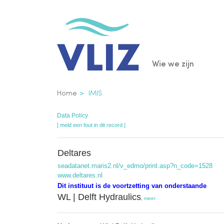
Overslaan
en
naar
de
Main
Wie we zijn
inhoud
gaan
navigatio
Kruimelpad
Home
IMIS
Data Policy
[ meld een fout in dit record ]
Deltares
seadatanet.maris2.nl/v_edmo/print.asp?n_code=1528
www.deltares.nl
Dit instituut is de voortzetting van onderstaande
WL | Delft Hydraulics
,
meer