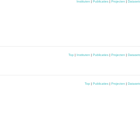
Instituten
|
Publicaties
|
Projecten
|
Dataset
Top
|
Instituten
|
Publicaties
|
Projecten
|
Dataset
Top
|
Publicaties
|
Projecten
|
Dataset