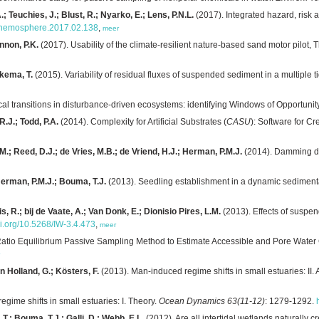
 Teuchies, J.; Blust, R.; Nyarko, E.; Lens, P.N.L.
(2017). Integrated hazard, risk
j.chemosphere.2017.02.138
,
meer
onnon, P.K.
(2017). Usability of the climate-resilient nature-based sand motor pilot,
rkema, T.
(2015). Variability of residual fluxes of suspended sediment in a multiple
cal transitions in disturbance-driven ecosystems: identifying Windows of Opportunit
R.J.; Todd, P.A.
(2014). Complexity for Artificial Substrates (
CASU
): Software for C
; Reed, D.J.; de Vries, M.B.; de Vriend, H.J.; Herman, P.M.J.
(2014). Damming del
 Herman, P.M.J.; Bouma, T.J.
(2013). Seedling establishment in a dynamic sedimen
s, R.; bij de Vaate, A.; Van Donk, E.; Dionisio Pires, L.M.
(2013). Effects of suspe
oi.org/10.5268/IW-3.4.473
,
meer
Ratio Equilibrium Passive Sampling Method to Estimate Accessible and Pore Water 
n Holland, G.; Kösters, F.
(2013). Man-induced regime shifts in small estuaries: II. 
gime shifts in small estuaries: I. Theory.
Ocean Dynamics 63(11-12)
: 1279-1292.
T.; Bouma, T.J.; Galli, D.; Webb, E.L.
(2012). Are all intertidal wetlands naturall