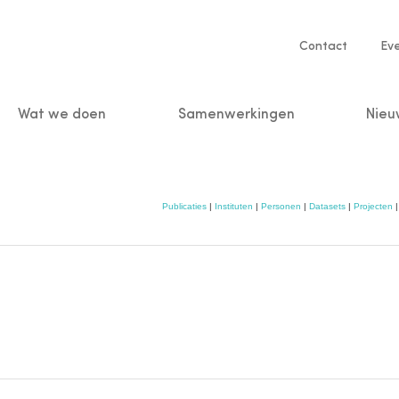
Service
Contact
Ev
navigatio
Wat we doen
Samenwerkingen
Nieu
n
Publicaties
|
Instituten
|
Personen
|
Datasets
|
Projecten