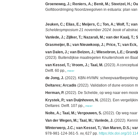
Groeneweg, J.; Reniers, A.; Benit, M.; Steetzel, H.; Oud
Golfdoordringing Noordzeegolven in estuaria: plan van a
Jeuken, C.; Elias, E.; Meijers, C.; Ton, A.; Wolf, T.; van
Scheldesymposium 21 november 2024: book of abstrac
Vanlede, J.; Zijlker, T.; Nazarali, M.; van der Kaaij, T.; 
Grasmeijer, B.; van Nieuwkoop, J.; Price, T.; van Ec
van Dalen, J.; van Belzen, J.; Wiesebron, L.E.; Grandje
(2023). Buitendijkse maatregelen Knuitershoek en Baal
van Kessel, T.; Vroom, J.; Taal, M.
(2023). A conceptual
Delft. 60 pp.,
meer
de Jong, J.
(2022). KBN-HVWN: scheepvaartbeperkingen 
Deltares; Arcadis
(2022).
Validation of dune erosion 
Herman, P.
(2022). De Schelde, op weg naar een mooie 
Krystek, P.; van Duijnhoven, N.
(2022). Een vergelijki
Deltares: Delft. 107 pp.,
meer
Nolte, A.; Taal, M.; Vergouwen, S.
(2022). Op weg naar e
Van der Wegen, M.; Taal, M.; Vanlede, J.
(2022). Kennis
Winterwerp, J.C.; van Kessel, T.; Van Maren, D.S.; van
978-981-124-361-5. xv, 627 pp.
https://dx.doi.org/10.1