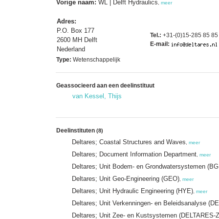
Vorige naam:
WL | Delft Hydraulics
,
meer
Adres:
P.O. Box 177
Tel.:
+31-(0)15-285 85 85
2600 MH Delft
E-mail:
Nederland
Type:
Wetenschappelijk
Geassocieerd aan een deelinstituut
van Kessel, Thijs
Deelinstituten
(8)
Deltares; Coastal Structures and Waves
,
meer
Deltares; Document Information Department
,
meer
Deltares; Unit Bodem- en Grondwatersystemen (BG
Deltares; Unit Geo-Engineering (GEO)
,
meer
Deltares; Unit Hydraulic Engineering (HYE)
,
meer
Deltares; Unit Verkenningen- en Beleidsanalyse 
Deltares; Unit Zee- en Kustsystemen (DELTARES-