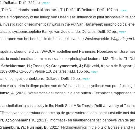
 Deltares: Delft. 256 pp.,
meer
e Netherlands: book of abstracts. TU Delft/IHE/Deltares: Delft. 107 pp.,
meer
ale morphology of the Inloop van Ossenisse: Influence of pilot disposals in relatio
. Investigation of sediment pathways in the Put Van Hansweert: morphological effect
aluatie systeemsuppletie Bankje van Zoutelande. Deltares: Delft. 92 pp.,
meer
e patronen van het benthos in de buitendelta van de Westerschelde.
Wageningen Un
rspelnauwkeurigheid van WAQUA modellen met Harmonie: Noordzee en IJsselmeergeb
thods to model medium-term meso-scale morphological features. MSc Thesis. TU Delft/
M.; Schekkerman, H.; Troost, K.; Craeymeersch, J.; Bijleveld, A.; van de Bogaart, 
9-000-ZKS-0004. Versie 1.0. Deltares: [s.l.]. 165 pp.,
meer
ment en getijdenbekkens. Deltares: Delft. 26 pp.,
meer
cten van storten in diepe putten van de Westerschelde: synthese van proefstortingen
lonso, A.
(2021). Westerschelde: storten in diepe putten - Technische rapportage:
ssimilation: a case study in the North Sea. MSc Thesis. Delft University of Technolo
Effecten van temperatuurtoename op de grote wateren: een literatuurstudie met data-
rf, J.; Sonnemans, K.
(2021). Informatie- en meetbehoefte ten behoeve van de pilo
 Kranenburg, W.; Huisman, B.
(2021). Hydrodynamics in the pits of Borssele and Ha