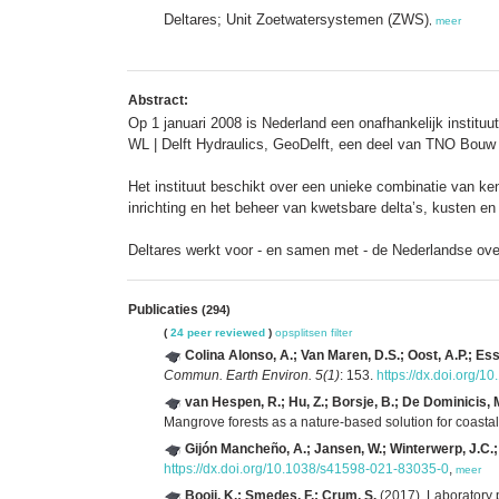
Deltares; Unit Zoetwatersystemen (ZWS)
,
meer
Abstract:
Op 1 januari 2008 is Nederland een onafhankelijk instituut
WL | Delft Hydraulics, GeoDelft, een deel van TNO Bouw
Het instituut beschikt over een unieke combinatie van k
inrichting en het beheer van kwetsbare delta’s, kusten en 
Deltares werkt voor - en samen met - de Nederlandse over
Publicaties
(294)
(
24 peer reviewed
)
opsplitsen
filter
Colina Alonso, A.; Van Maren, D.S.; Oost, A.P.; Essel
Commun. Earth Environ. 5(1)
: 153.
https://dx.doi.org/
van Hespen, R.; Hu, Z.; Borsje, B.; De Dominicis, M
Mangrove forests as a nature-based solution for coastal
Gijón Mancheño, A.; Jansen, W.; Winterwerp, J.C.; 
https://dx.doi.org/10.1038/s41598-021-83035-0
,
meer
Booij, K.; Smedes, F.; Crum, S.
(2017). Laboratory 