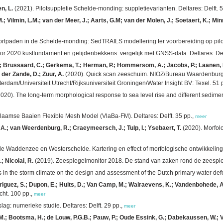
n, L.
(2021). Pilotsuppletie Schelde-monding: suppletievarianten. Deltares: Delft. 
.M.; Vilmin, L.M.; van der Meer, J.; Aarts, G.M; van der Molen, J.; Soetaert, K.; Mi
rtpaden in de Schelde-monding: SedTRAILS modellering ter voorbereiding op pilots
 2020 kustfundament en getijdenbekkens: vergelijk met GNSS-data. Deltares: Delf
.; Brussaard, C.; Gerkema, T.; Herman, P.; Hommersom, A.; Jacobs, P.; Laanen, M.
 der Zande, D.; Zuur, A.
(2020). Quick scan zeeschuim. NIOZ/Bureau Waardenburg
erdam/Universiteit Utrecht/Rijksuniversiteit Groningen/Water Insight BV: Texel. 51 
020). The long-term morphological response to sea level rise and different sedimen
laamse Baaien Flexible Mesh Model (VlaBa-FM). Deltares: Delft. 35 pp.,
meer
 A.; van Weerdenburg, R.; Craeymeersch, J.; Tulp, I.; Ysebaert, T.
(2020). Morfol
de Waddenzee en Westerschelde. Kartering en effect of morfologische ontwikkeling 
; Nicolai, R.
(2019). Zeespiegelmonitor 2018. De stand van zaken rond de zeespiege
es in the storm climate on the design and assessment of the Dutch primary water defe
riguez, S.; Dupon, E.; Huits, D.; Van Camp, M.; Walraevens, K.; Vandenbohede, A
cht. 100 pp.,
meer
lag: numerieke studie. Deltares: Delft. 29 pp.,
meer
 M.; Bootsma, H.; de Louw, P.G.B.; Pauw, P.; Oude Essink, G.; Dabekaussen, W.; 