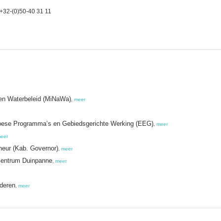
+32-(0)50-40 31 11
 en Waterbeleid (MiNaWa)
,
meer
opese Programma’s en Gebiedsgerichte Werking (EEG)
,
meer
eer
neur (Kab. Governor)
,
meer
centrum Duinpanne
,
meer
deren
,
meer