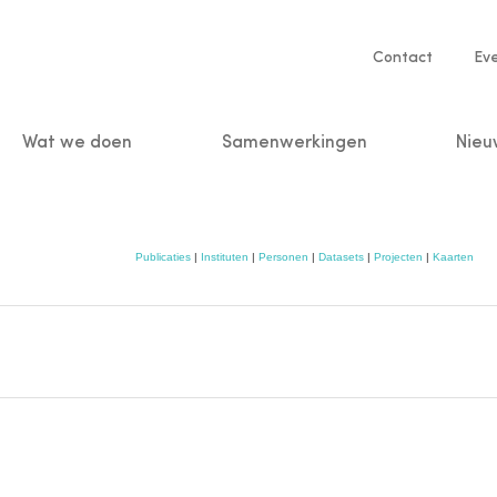
Service
Contact
Ev
navigatio
Wat we doen
Samenwerkingen
Nieu
n
Publicaties
|
Instituten
|
Personen
|
Datasets
|
Projecten
|
Kaarten