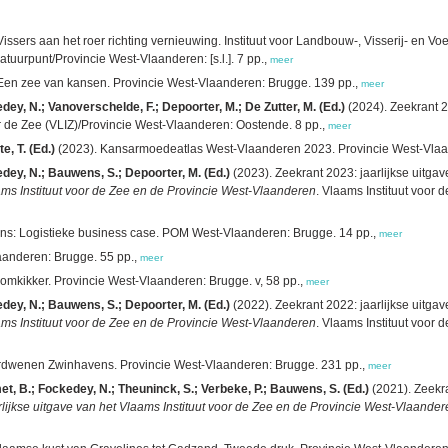
issers aan het roer richting vernieuwing. Instituut voor Landbouw-, Visserij- e
tuurpunt/Provincie West-Vlaanderen: [s.l.]. 7 pp.,
meer
 Een zee van kansen. Provincie West-Vlaanderen: Brugge. 139 pp.,
meer
edey, N.; Vanoverschelde, F.; Depoorter, M.; De Zutter, M. (Ed.)
(2024). Zeekrant 20
r de Zee (VLIZ)/Provincie West-Vlaanderen: Oostende. 8 pp.,
meer
, T. (Ed.)
(2023). Kansarmoedeatlas West-Vlaanderen 2023. Provincie West-Vlaa
kedey, N.; Bauwens, S.; Depoorter, M. (Ed.)
(2023). Zeekrant 2023: jaarlijkse uitgav
laams Instituut voor de Zee en de Provincie West-Vlaanderen
. Vlaams Instituut voor 
s: Logistieke business case. POM West-Vlaanderen: Brugge. 14 pp.,
meer
laanderen: Brugge. 55 pp.,
meer
omkikker. Provincie West-Vlaanderen: Brugge. v, 58 pp.,
meer
kedey, N.; Bauwens, S.; Depoorter, M. (Ed.)
(2022). Zeekrant 2022: jaarlijkse uitgav
laams Instituut voor de Zee en de Provincie West-Vlaanderen
. Vlaams Instituut voor 
rdwenen Zwinhavens. Provincie West-Vlaanderen: Brugge. 231 pp.,
meer
Smet, B.; Fockedey, N.; Theuninck, S.; Verbeke, P.; Bauwens, S. (Ed.)
(2021). Zeekra
aarlijkse uitgave van het Vlaams Instituut voor de Zee en de Provincie West-Vlaande