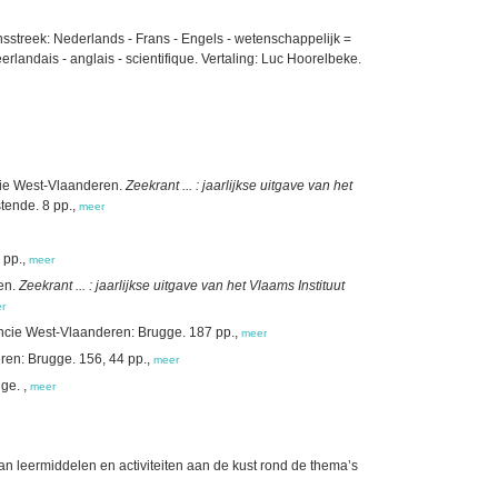
streek: Nederlands - Frans - Engels - wetenschappelijk =
landais - anglais - scientifique. Vertaling: Luc Hoorelbeke.
ncie West-Vlaanderen.
Zeekrant ... : jaarlijkse uitgave van het
tende. 8 pp.,
meer
 pp.,
meer
ren.
Zeekrant ... : jaarlijkse uitgave van het Vlaams Instituut
r
ncie West-Vlaanderen: Brugge. 187 pp.,
meer
ren: Brugge. 156, 44 pp.,
meer
ge. ,
meer
an leermiddelen en activiteiten aan de kust rond de thema’s