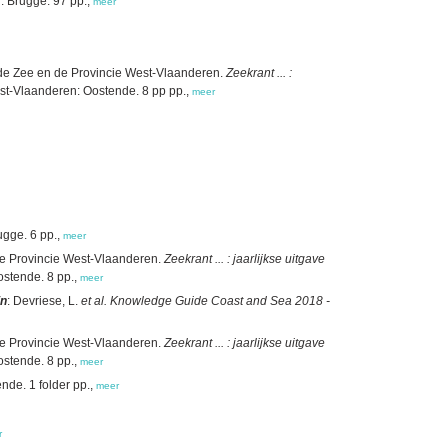
: Brugge. 97 pp.,
meer
r de Zee en de Provincie West-Vlaanderen.
Zeekrant ... :
est-Vlaanderen: Oostende. 8 pp pp.,
meer
ugge. 6 pp.,
meer
 de Provincie West-Vlaanderen.
Zeekrant ... : jaarlijkse uitgave
ostende. 8 pp.,
meer
in
: Devriese, L.
et al.
Knowledge Guide Coast and Sea 2018 -
 de Provincie West-Vlaanderen.
Zeekrant ... : jaarlijkse uitgave
ostende. 8 pp.,
meer
nde. 1 folder pp.,
meer
r