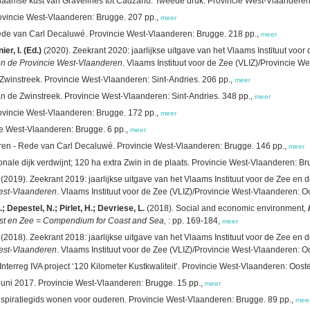
laamse kust van Gravelines tot Cadzand. Tweede druk. Provincie West-Vlaanderen
ovincie West-Vlaanderen: Brugge. 207 pp.,
meer
Rede van Carl Decaluwé. Provincie West-Vlaanderen: Brugge. 218 pp.,
meer
er, I. (Ed.)
(2020). Zeekrant 2020: jaarlijkse uitgave van het Vlaams Instituut voo
e en de Provincie West-Vlaanderen
. Vlaams Instituut voor de Zee (VLIZ)/Provincie W
 Zwinstreek. Provincie West-Vlaanderen: Sint-Andries. 206 pp.,
meer
an de Zwinstreek. Provincie West-Vlaanderen: Sint-Andries. 348 pp.,
meer
ovincie West-Vlaanderen: Brugge. 172 pp.,
meer
ie West-Vlaanderen: Brugge. 6 pp.,
meer
eren - Rede van Carl Decaluwé. Provincie West-Vlaanderen: Brugge. 146 pp.,
meer
tionale dijk verdwijnt; 120 ha extra Zwin in de plaats. Provincie West-Vlaanderen: Br
(2019). Zeekrant 2019: jaarlijkse uitgave van het Vlaams Instituut voor de Zee en
West-Vlaanderen
. Vlaams Instituut voor de Zee (VLIZ)/Provincie West-Vlaanderen: O
 Depestel, N.; Pirlet, H.; Devriese, L.
(2018). Social and economic environment,
t en Zee = Compendium for Coast and Sea,
: pp. 169-184,
meer
(2018). Zeekrant 2018: jaarlijkse uitgave van het Vlaams Instituut voor de Zee en
West-Vlaanderen
. Vlaams Instituut voor de Zee (VLIZ)/Provincie West-Vlaanderen: O
terreg IVA project ‘120 Kilometer Kustkwaliteit’. Provincie West-Vlaanderen: Ooste
juni 2017. Provincie West-Vlaanderen: Brugge. 15 pp.,
meer
nspiratiegids wonen voor ouderen. Provincie West-Vlaanderen: Brugge. 89 pp.,
mee