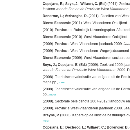
Copejans, E.; Seys, J.; Willaert, C. (Ed.)
(2011). Zeekra
Instituut voor de Zee en de Provincie West-Vlaanderen
Denorme, L.; Verhaeghe, R.
(2011). Facetten van West
Dienst Economie
(2011). West-Vlaanderen Ontcijferd -
(2010). Provinciaal Ruimtelijk Uitvoeringsplan. Afbaken
Dienst Economie
(2010). West-Vlaanderen Ontcijferd -
(2009). Provincie West-Vlaanderen jaarboek 2009.
Jaa
(2009). Provincie West-Vlaanderen: Wegwijsdocument 
Dienst Economie
(2009). West-Vlaanderen sociaalecono
Seys, J.; Copejans, E. (Ed.)
(2009). Zeekrant 2009: jaa
voor de Zee en de Provincie West-Vlaanderen
, 2009. P
(2008). Toeristische valorisatie van erfgoed uit de Ee
maps pp.,
meer
(2008). Toeristische valorisatie van erfgoed uit de Ee
pp.,
meer
(2008). Sectorale beleidsnota 2007-2012: landbouw en v
(2008). Provincie West-Vlaanderen jaarboek 2008.
Jaa
Breyne, P.
(2008). Kapers op de kust: de bestuurlijke 
meer
Copejans, E.; Declercq, L.; Willaert, C.; Bollengier, B.