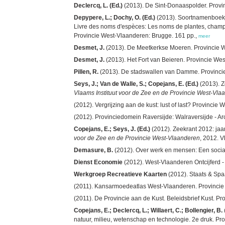
Declercq, L. (Ed.)
(2013). De Sint-Donaaspolder. Provi
Depypere, L.; Dochy, O. (Ed.)
(2013). Soortnamenboekje
Livre des noms d'espèces: Les noms de plantes, champign
Provincie West-Vlaanderen: Brugge. 161 pp.,
meer
Desmet, J.
(2013). De Meetkerkse Moeren. Provincie W
Desmet, J.
(2013). Het Fort van Beieren. Provincie We
Pillen, R.
(2013). De stadswallen van Damme. Provincie
Seys, J.; Van de Walle, S.; Copejans, E. (Ed.)
(2013). Z
Vlaams Instituut voor de Zee en de Provincie West-Vla
(2012). Vergrijzing aan de kust: lust of last? Provincie
(2012). Provinciedomein Raversijde: Walraversijde - 
Copejans, E.; Seys, J. (Ed.)
(2012). Zeekrant 2012: jaa
voor de Zee en de Provincie West-Vlaanderen
, 2012. V
Demasure, B.
(2012). Over werk en mensen: Een socia
Dienst Economie
(2012). West-Vlaanderen Ontcijferd -
Werkgroep Recreatieve Kaarten
(2012). Staats & Spaa
(2011). Kansarmoedeatlas West-Vlaanderen. Provincie
(2011). De Provincie aan de Kust. Beleidsbrief Kust. P
Copejans, E.; Declercq, L.; Willaert, C.; Bollengier, B.
natuur, milieu, wetenschap en technologie. 2e druk. Pr