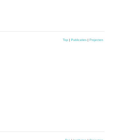
Top
|
Publicaties
|
Projecten