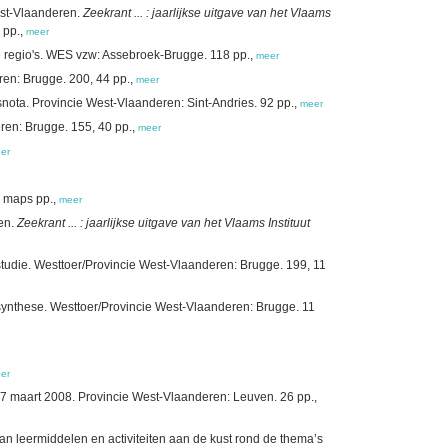
West-Vlaanderen.
Zeekrant ... : jaarlijkse uitgave van het Vlaams
 pp.,
meer
regio's. WES vzw: Assebroek-Brugge. 118 pp.,
meer
ren: Brugge. 200, 44 pp.,
meer
snota. Provincie West-Vlaanderen: Sint-Andries. 92 pp.,
meer
ren: Brugge. 155, 40 pp.,
meer
er
9 maps pp.,
meer
ren.
Zeekrant ... : jaarlijkse uitgave van het Vlaams Instituut
 studie. Westtoer/Provincie West-Vlaanderen: Brugge. 199, 11
 synthese. Westtoer/Provincie West-Vlaanderen: Brugge. 11
er
7 maart 2008. Provincie West-Vlaanderen: Leuven. 26 pp.,
an leermiddelen en activiteiten aan de kust rond de thema’s