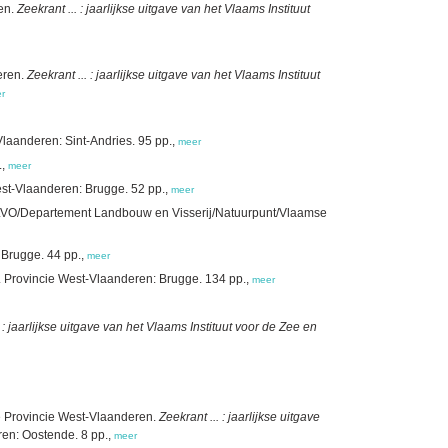
ren.
Zeekrant ... : jaarlijkse uitgave van het Vlaams Instituut
eren.
Zeekrant ... : jaarlijkse uitgave van het Vlaams Instituut
r
Vlaanderen: Sint-Andries. 95 pp.,
meer
.,
meer
est-Vlaanderen: Brugge. 52 pp.,
meer
e/ILVO/Departement Landbouw en Visserij/Natuurpunt/Vlaamse
 Brugge. 44 pp.,
meer
Provincie West-Vlaanderen: Brugge. 134 pp.,
meer
. : jaarlijkse uitgave van het Vlaams Instituut voor de Zee en
de Provincie West-Vlaanderen.
Zeekrant ... : jaarlijkse uitgave
ren: Oostende. 8 pp.,
meer