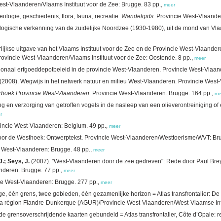
est-Vlaanderen/Vlaams Instituut voor de Zee: Brugge. 83 pp.,
meer
logie, geschiedenis, flora, fauna, recreatie.
Wandelgids
. Provincie West-Vlaande
logische verkenning van de zuidelijke Noordzee (1930-1980), uit de mond van Vla
rlijkse uitgave van het Vlaams Instituut voor de Zee en de Provincie West-Vlaande
rovincie West-Vlaanderen/Vlaams Instituut voor de Zee: Oostende. 8 pp.,
meer
onaal erfgoeddepotbeleid in de provincie West-Vlaanderen. Provincie West-Vlaander
(2008). Wegwijs in het netwerk natuur en milieu West-Vlaanderen. Provincie West
rboek Provincie West-Vlaanderen
. Provincie West-Vlaanderen: Brugge. 164 pp.,
me
g en verzorging van getroffen vogels in de nasleep van een olieverontreiniging of e
r
vincie West-Vlaanderen: Belgium. 49 pp.,
meer
 voor de Westhoek: Ontwerptekst. Provincie West-Vlaanderen/Westtoerisme/WVT: Br
e West-Vlaanderen: Brugge. 48 pp.,
meer
.; Seys, J.
(2007). "West-Vlaanderen door de zee gedreven": Rede door Paul Bre
nderen: Brugge. 77 pp.,
meer
ie West-Vlaanderen: Brugge. 277 pp.,
meer
e, één grens, twee gebieden, één gezamenlijke horizon = Atlas transfrontalier: De B
la région Flandre-Dunkerque (AGUR)/Provincie West-Vlaanderen/West-Vlaamse In
e grensoverschrijdende kaarten gebundeld = Atlas transfrontalier, Côte d’Opale: re