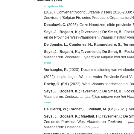
opsplitsen
filter
(2026). Convenant voor duurzame visserij 2026-2030: V
Zeevisserij/Belgian Fisheries Producers Organisation/Na
Decaluwé, C.
(2025). Onze Noordzee, elfde provincie:
Seys, J.; Bogaert, K.; Tavernier, I.; De Smet, B.; Fock
en de Provincie West-Vlaanderen. Vlaams Instituut voo
De Jonghe, L.; Coudenys, H.; Rammelaere, S.; Termote
Seys, J.; Bogaert, K.; Tavernier, I.; De Smet, B.; Foc
Vlaanderen.
Zeekrant ... : jaarlijkse uitgave van het V
meer
Verhaeghe, R.
(2023). Decommissioning van windmolen
(2022). Inspiratiegids Wat met water. Provincie West-V
Dochy, O. (Ed.)
(2022). West-Vlaams soortactieplan: Bo
Seys, J.; Bogaert, K.; Tavernier, I.; De Smet, B.; Foc
Vlaanderen.
Zeekrant ... : jaarlijkse uitgave van het V
meer
De Clercq, W.; Trachet, J.; Poulain, M. (Ed.)
(2021). Ve
Seys, J.; Bogaert, K.; Maelfait, H.; Tavernier, I.; De 
Zee en de Provincie West-Vlaanderen.
Zeekrant ... : j
Vlaanderen: Oostende. 8 pp.,
meer