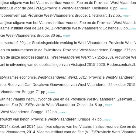
rlijkse uitgave van het Vlaams Instituut voor de Zee en de Provincie West-Vlaande
Instituut voor de Zee (VLIZ)/Provincie West-Vlaanderen: Oostende. 8 pp.,
meer
 boerenverhaal. Provincie West-Vlaanderen: Brugge. 1 fietskaart, 192 pp.,
meer
arlijkse uitgave van het Vlaams Instituut voor de Zee en de Provincie West-Vlaand
laams Instituut voor de Zee (VLIZ)/Provincie West-Vlaanderen: Oostende. 8 pp.,
mee
incie West-Vlaanderen: Brugge. 30 pp.,
meer
 perspectief: 20 jaar Gebiedsgerichte werking in West-Vlaanderen. Provincie West-
en en natuurbeheer in de Zwinstreek. Provincie West-Vlaanderen: Brugge. 275 pp
van de grijze noordzeegarnaal.
West-Vlaanderen Werkt
, 57(252-253). Provincie W
ant in uitvoering van de doelstellingen van Vistraject 2015-2020. Rederscentral
West-Vlaamse economie.
West-Vlaanderen Werkt
, 57(1). Provincie West-Vlaanderen:
zee. Rede van Carl Decaluwé Gouverneur van West-Vlaanderen, 22 oktober 2015. 
t-Vlaanderen: Brugge. 71 pp.,
meer
 van het Vlaams Instituut voor de Zee en de Provincie West-Vlaanderen.
Zeekrant ..
 voor de Zee (VLIZ)/Provincie West-Vlaanderen: Oostende. 8 pp.,
meer
 West-Vlaanderen: Brugge. 122 pp.,
meer
ustwacht van beton. Provincie West-Vlaanderen: Brugge. 47 pp.,
meer
2014). Zeekrant 2014: jaarlijkse uitgave van het Vlaams Instituut voor de Zee en 
West-Vlaanderen
, 2014. Vlaams Instituut voor de Zee (VLIZ)/Provincie West-Vlaande