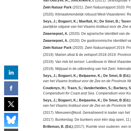
Van Outryve, R.; Jonckheere, I.
(2021). Strandgidsje V
Zwin Natuur Park
(2021). Zwin Natuurrapport 2020. Pr
(2020). Klimaatvriendelijk robuust West-Vlaanderen: 
Seys, J.; Bogaert, K.; Maelfait, H.; De Smet, B.; Taverni
jaarlijkse uitgave van het Vlaams Instituut voor de Ze
Zwaenepoel, A.
(2020). De agrarische identiteit van de
Zwaenepoel, A.
(2020). De gastronomische identiteit v
Zwin Natuur Park
(2020). Zwin Natuurrapport 2019. Pr
(2019). Marien afval & de zeilsport 2018-2019. Provinc
(2019). Van riek tot sensor: Landbouw in West-Vlaand
(2019). Mijlpaal in de uitbreiding van het Zwin: Interna
Seys, J.; Bogaert, K.; Belpaeme, K.; De Smet, B (Ed.)
van het Vlaams Instituut voor de Zee en de Provincie 
Coudenys, H.; Traen, S.; Vanderheiden, S.; Barbery, S.;
Compendium for Coast and Sea. Compendium voor Kus
Seys, J.; Bogaert, K.; Belpaeme, K.; De Smet, B (Ed.)
van het Vlaams Instituut voor de Zee en de Provincie 
(2017). Meeuwen@kust. Gerealiseerd in kader van het In
(2017). Bunkerdag: De bunkers voor één dag open, 11 
Brilleman, B. (Ed.)
(2017). Ruimte voor ouderen: een i