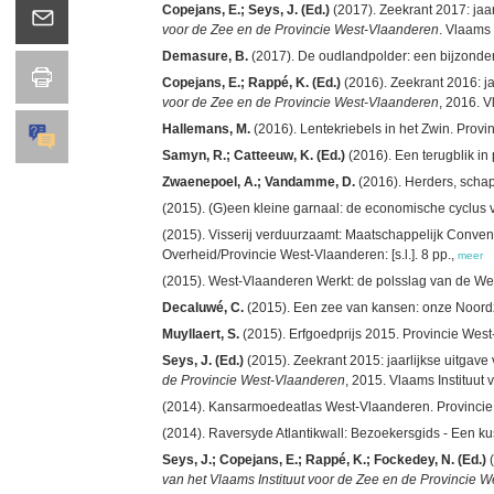
Copejans, E.; Seys, J. (Ed.)
(2017). Zeekrant 2017: jaa
voor de Zee en de Provincie West-Vlaanderen
. Vlaams 
Demasure, B.
(2017). De oudlandpolder: een bijzonder
Copejans, E.; Rappé, K. (Ed.)
(2016). Zeekrant 2016: ja
voor de Zee en de Provincie West-Vlaanderen
, 2016. V
Hallemans, M.
(2016). Lentekriebels in het Zwin. Prov
Samyn, R.; Catteeuw, K. (Ed.)
(2016). Een terugblik in
Zwaenepoel, A.; Vandamme, D.
(2016). Herders, schap
(2015). (G)een kleine garnaal: de economische cyclus 
(2015). Visserij verduurzaamt: Maatschappelijk Conven
Overheid/Provincie West-Vlaanderen: [s.l.]. 8 pp.,
meer
(2015). West-Vlaanderen Werkt: de polsslag van de 
Decaluwé, C.
(2015). Een zee van kansen: onze Noord
Muyllaert, S.
(2015). Erfgoedprijs 2015. Provincie Wes
Seys, J. (Ed.)
(2015). Zeekrant 2015: jaarlijkse uitgave
de Provincie West-Vlaanderen
, 2015. Vlaams Instituut
(2014). Kansarmoedeatlas West-Vlaanderen. Provincie
(2014). Raversyde Atlantikwall: Bezoekersgids - Een k
Seys, J.; Copejans, E.; Rappé, K.; Fockedey, N. (Ed.)
(
van het Vlaams Instituut voor de Zee en de Provincie 