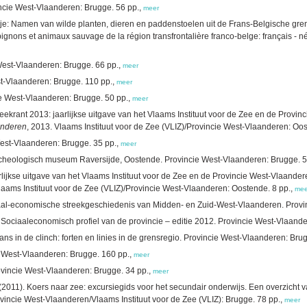
ncie West-Vlaanderen: Brugge. 56 pp.,
meer
: Namen van wilde planten, dieren en paddenstoelen uit de Frans-Belgische grens
ons et animaux sauvage de la région transfrontalière franco-belge: français - néer
est-Vlaanderen: Brugge. 66 pp.,
meer
st-Vlaanderen: Brugge. 110 pp.,
meer
 West-Vlaanderen: Brugge. 50 pp.,
meer
eekrant 2013: jaarlijkse uitgave van het Vlaams Instituut voor de Zee en de Provi
anderen
, 2013. Vlaams Instituut voor de Zee (VLIZ)/Provincie West-Vlaanderen: Oos
 West-Vlaanderen: Brugge. 35 pp.,
meer
Archeologisch museum Raversijde, Oostende. Provincie West-Vlaanderen: Brugge. 5
rlijkse uitgave van het Vlaams Instituut voor de Zee en de Provincie West-Vlaande
laams Instituut voor de Zee (VLIZ)/Provincie West-Vlaanderen: Oostende. 8 pp.,
mee
al-economische streekgeschiedenis van Midden- en Zuid-West-Vlaanderen. Provi
 Sociaaleconomisch profiel van de provincie – editie 2012. Provincie West-Vlaande
ns in de clinch: forten en linies in de grensregio. Provincie West-Vlaanderen: Brug
 West-Vlaanderen: Brugge. 160 pp.,
meer
rovincie West-Vlaanderen: Brugge. 34 pp.,
meer
(2011). Koers naar zee: excursiegids voor het secundair onderwijs. Een overzicht v
ovincie West-Vlaanderen/Vlaams Instituut voor de Zee (VLIZ): Brugge. 78 pp.,
meer