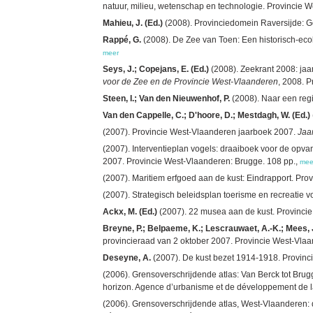
natuur, milieu, wetenschap en technologie. Provincie W
Mahieu, J. (Ed.)
(2008). Provinciedomein Raversijde: Geo
Rappé, G.
(2008). De Zee van Toen: Een historisch-eco
meer
Seys, J.; Copejans, E. (Ed.)
(2008). Zeekrant 2008: jaa
voor de Zee en de Provincie West-Vlaanderen
, 2008. P
Steen, I.; Van den Nieuwenhof, P.
(2008). Naar een regi
Van den Cappelle, C.; D'hoore, D.; Mestdagh, W. (Ed.)
(2007). Provincie West-Vlaanderen jaarboek 2007.
Jaa
(2007). Interventieplan vogels: draaiboek voor de opvan
2007. Provincie West-Vlaanderen: Brugge. 108 pp.,
mee
(2007). Maritiem erfgoed aan de kust: Eindrapport. Pro
(2007). Strategisch beleidsplan toerisme en recreatie
Ackx, M. (Ed.)
(2007). 22 musea aan de kust. Provinci
Breyne, P.; Belpaeme, K.; Lescrauwaet, A.-K.; Mees, J
provincieraad van 2 oktober 2007. Provincie West-Vlaa
Deseyne, A.
(2007). De kust bezet 1914-1918. Provinc
(2006). Grensoverschrijdende atlas: Van Berck tot Brugg
horizon. Agence d’urbanisme et de développement de 
(2006). Grensoverschrijdende atlas, West-Vlaanderen: d