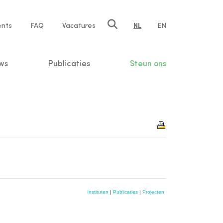
ents
FAQ
Vacatures
NL
EN
n
ws
Publicaties
Steun ons
Instituten
|
Publicaties
|
Projecten