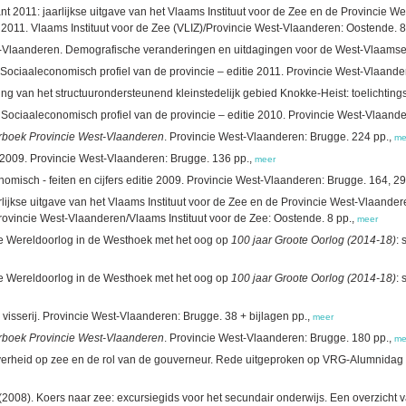
nt 2011: jaarlijkse uitgave van het Vlaams Instituut voor de Zee en de Provincie 
, 2011. Vlaams Instituut voor de Zee (VLIZ)/Provincie West-Vlaanderen: Oostende. 8
-Vlaanderen. Demografische veranderingen en uitdagingen voor de West-Vlaamse 
 Sociaaleconomisch profiel van de provincie – editie 2011. Provincie West-Vlaande
ing van het structuurondersteunend kleinstedelijk gebied Knokke-Heist: toelichting
 Sociaaleconomisch profiel van de provincie – editie 2010. Provincie West-Vlaande
rboek Provincie West-Vlaanderen
. Provincie West-Vlaanderen: Brugge. 224 pp.,
me
2009. Provincie West-Vlaanderen: Brugge. 136 pp.,
meer
misch - feiten en cijfers editie 2009. Provincie West-Vlaanderen: Brugge. 164, 2
rlijkse uitgave van het Vlaams Instituut voor de Zee en de Provincie West-Vlaande
rovincie West-Vlaanderen/Vlaams Instituut voor de Zee: Oostende. 8 pp.,
meer
rste Wereldoorlog in de Westhoek met het oog op
100 jaar Groote Oorlog (2014-18)
:
rste Wereldoorlog in de Westhoek met het oog op
100 jaar Groote Oorlog (2014-18)
:
isserij. Provincie West-Vlaanderen: Brugge. 38 + bijlagen pp.,
meer
rboek Provincie West-Vlaanderen
. Provincie West-Vlaanderen: Brugge. 180 pp.,
me
overheid op zee en de rol van de gouverneur. Rede uitgeproken op VRG-Alumnidag 
(2008). Koers naar zee: excursiegids voor het secundair onderwijs. Een overzicht v