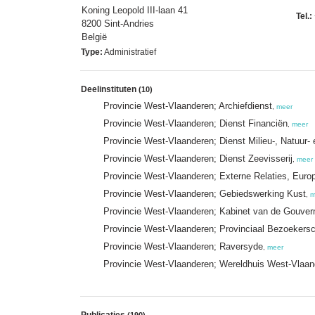
Koning Leopold III-laan 41
Tel.:
8200 Sint-Andries
België
Type:
Administratief
Deelinstituten
(10)
Provincie West-Vlaanderen; Archiefdienst
,
meer
Provincie West-Vlaanderen; Dienst Financiën
,
meer
Provincie West-Vlaanderen; Dienst Milieu-, Natuur-
Provincie West-Vlaanderen; Dienst Zeevisserij
,
meer
Provincie West-Vlaanderen; Externe Relaties, Eur
Provincie West-Vlaanderen; Gebiedswerking Kust
,
m
Provincie West-Vlaanderen; Kabinet van de Gouver
Provincie West-Vlaanderen; Provinciaal Bezoekers
Provincie West-Vlaanderen; Raversyde
,
meer
Provincie West-Vlaanderen; Wereldhuis West-Vlaan
Publicaties
(190)