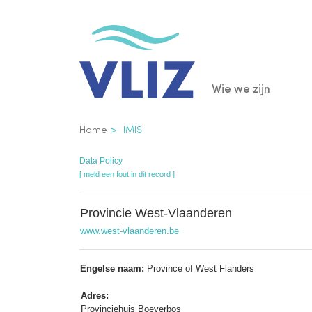
Overslaan
en
naar
de
Main
Wie we zijn
inhoud
gaan
navigatio
Kruimelpad
Home
IMIS
Data Policy
[ meld een fout in dit record ]
Provincie West-Vlaanderen
www.west-vlaanderen.be
Engelse naam:
Province of West Flanders
Adres:
Provinciehuis Boeverbos