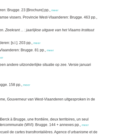
ren: Brugge. 23 [Brochure] pp.,
meer
amse vissers. Provincie West-Vlaanderen: Brugge. 463 pp.,
ren.
Zeekrant ... : jaarlijkse uitgave van het Vlaams Instituut
en: [s.l.]. 203 pp.,
meer
-Vlaanderen: Brugge. 81 pp.,
meer
er
en andere uitzonderlijke situatie op zee. Versie januari
ugge. 158 pp.,
meer
yne, Gouverneur van West-Vlaanderen uitgesproken in de
erck à Brugge, une frontière, deux territoires, un seul
tercommunale (WVI): Brugge. 144 + annexes pp.,
meer
cueil de cartes transfrontalières. Agence d’urbanisme et de