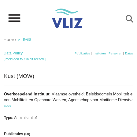
Overslaan
en
naar
de
Kruimelpad
Home
IMIS
inhoud
gaan
Data Policy
Publicaties
|
Instituten
|
Personen
|
Dataset
[ meld een fout in dit record ]
Kust (MOW)
Overkoepelend instituut:
Vlaamse overheid; Beleidsdomein Mobiliteit en
van Mobiliteit en Openbare Werken; Agentschap voor Maritieme Dienstverl
meer
Type:
Administratief
Publicaties
(60)