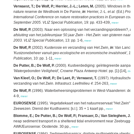
Verwaest, T.; De Wolf, P.; Herrier, J.-L.; Leten, M.
(2005). Windows in the du
nature reserve de Westhoek in De Panne,
in
: Herrier, J.-L.
et al.
(Ed.)
Proce
International Conference on nature restoration practices in European coas
September 2005. VLIZ Special Publication,
19: pp. 433-439,
meer
De Wolf, P.
(2003). Naar een oplossing van het verzandingsprobleem?,
in
afsluiting van het jubileumjaar 50 jaar Zwin - Het Zwin: van gisteren naa
2003. VLIZ Special Publication,
13: pp. 1-6,
meer
De Wolf, P.
(2002). Kusterosie en verzanding van Het Zwin,
in
: Van Lancke
'Kustzonebeheer vanuit geo-ecologische en economische invalshoek', 16
Publication,
10: pp. 1-11,
meer
De Putter, B.; De Wolf, P.
(2000). Kustverdediging: geïntegreerde aanpak
'Watergebonden Veiligheid', Crowne Plaza Antwerp Hotel.
pp. [1]-[14],
mee
Van Kleef, O.; De Wolf, P.; De Laet, P.; Verwaest, T.
(1997). Hydraulische i
verzanding van het Zwin.
Infrastruct. Leefmilieu 4
: 254-263,
meer
De Wolf, P.
(1996). Waterbeheersingsproblemen in West-Vlaanderen: de 
4-9,
meer
EUROSENSE
(1995). Vegetatiekaart van het natuurreservaat "Het Zwin". A
Zeewezen. Dienst der Kusthavens: [s.l.]. 35 + 1 kaart pp.,
meer
Blomme, E.; De Putter, B.; De Wolf, P.; Fransaer, D.; Van Sieleghem, J.;
neap sediment transport in a sheltered tidal environment near Zeebrugge
AWK/Eurosense: Oostende. 30 pp.,
meer
EUROSENSE
(1994). Sedimentdynamica: digitale multispektrale vliegtuigs