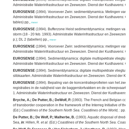
Administratie Waterinfrastructuur en Zeewezen. Dienst der Kusthavens: Oos
EUROSENSE
(1994). Vooroever Zwin: sedimentdynamica. Metingen van doo
Administratie Waterinfrastructuur en Zeewezen. Dienst der Kusthavens: Ooste
tables) pp.,
meer
EUROSENSE
(1994). Bufferzone Heist sedimentdynamica: metingen van spr
storm (18 - 20 feb. 1993). Administratie Waterinfrastructuur en Zeewezen.
p.); DL 2 (tabellen) pp.,
meer
EUROSENSE
(1994). Vooroever Zwin: sedimentdynamica: metingen van dood
Administratie Waterinfrastructuur en Zeewezen. Dienst der Kusthavens: O
EUROSENSE
(1994). Sedimentdynamica: digitale multispektrale vliegtuigs
Administratie Waterinfrastructuur en Zeewezen. Dienst der Kusthavens: Oost
EUROSENSE
(1994). Sedimentdynamica: digitale multispektrale vliegtuigs
slibkaarten. Administratie Waterinfrastructuur en Zeewezen. Dienst der K
EUROSENSE
(1994). Bepaling van de koncentratieprofielen van het zwe
registraties in de nabijheid van de baggerstortvakken en de scheepvaart
1. Administratie Waterinfrastructuur en Zeewezen. Dienst der Kusthavens:
Bryche, A.; De Putter, B.; DeWolf, P.
(1993). The French and Belgian coas
of transborder cooperation in the framework of the Interreg Initiative of 
(Ed.)
Coastlines of the Southern North Sea. Coastlines of the World,
: pp. 
De Putter, B.; De Wolf, P.; Malherbe, B.
(1993). Aquatic disposal of dredged
Sea,
in
: Hillen, R.
et al.
(Ed.)
Coastlines of the Southern North Sea. Coastli