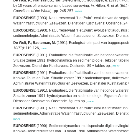
De Wolf, P.; Fransaer, D.; Van Sieleghem, J.; Houthuys, R.
(1993). Morpho
by 10 years of remote-sensing based surveying,
in
: Hillen, R.
et al.
(Ed.)
Co
Coastlines of the World,
: pp. 245-257,
meer
EUROSENSE
(1993). Natuurreservaat "Het Zwin": evolutie van de vegetati
Waterinfrastructuur en Zeewezen. Dienst der Kusthavens: Oostende. 24 +
EUROSENSE
(1993). Natuurreservaat "Het Zwin": evolutie tot augustus 
sedimentologie. Administratie Waterinfrastructuur en Zeewezen. Dienst d
De Wolf, P.; Baeteman, M.
(1991). Ecologische impact van baggerspecielo
10(59)
: 119-126,
meer
EUROSENSE
(1991). Evaluatiestudie "stabilisatie van het onderwaterstran
Situatie zomer 1991: hydrodynamica en sedimentologie. Tekst en tabellen. 
Zeewezen. Dienst der Kusthavens: Oostende. 89 + tables pp.,
meer
EUROSENSE
(1991). Evaluatiestudie "stabilisatie van het onderwaterstran
Knokke-Zoute en Zwin. Situatie zomer 1991: bodemtransport, duikersversl
Administratie Waterinfrastructuur en Zeewezen. Dienst der Kusthavens: Oos
EUROSENSE
(1991). Evaluatiestudie "stabilisatie van het onderwaterstran
Situatie zomer 1991: hydrodynamica en sedimentologie. Figuren. Administ
Dienst der Kusthavens: Oostende. figuren pp.,
meer
EUROSENSE
(1991). Natuurreservaat "Het Zwin": evolutie tot maart 1991
sedimentologie. Administratie Waterinfrastructuur en Zeewezen. Dienst d
meer
EUROSENSE
(1990). Sedimentdynamica: multispectrale digitale vliegtuig
Knokke-Heist: registraties van 13 maart 1990. Administratie Waterinfrast