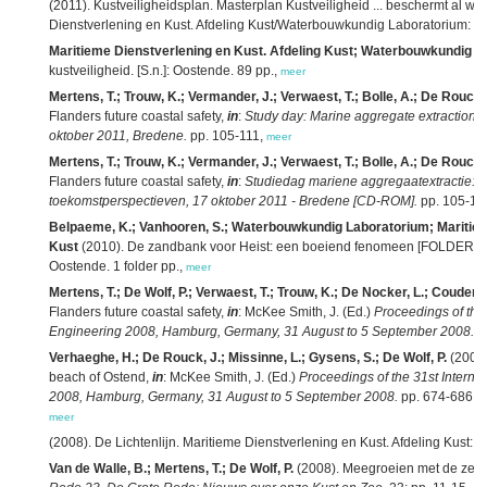
(2011). Kustveiligheidsplan. Masterplan Kustveiligheid ... beschermt al wat 
Dienstverlening en Kust. Afdeling Kust/Waterbouwkundig Laboratorium: O
Maritieme Dienstverlening en Kust. Afdeling Kust; Waterbouwkundig L
kustveiligheid. [S.n.]: Oostende. 89 pp.,
meer
Mertens, T.; Trouw, K.; Vermander, J.; Verwaest, T.; Bolle, A.; De Rouck,
Flanders future coastal safety,
in
:
Study day: Marine aggregate extraction: 
oktober 2011, Bredene.
pp. 105-111,
meer
Mertens, T.; Trouw, K.; Vermander, J.; Verwaest, T.; Bolle, A.; De Rouck,
Flanders future coastal safety,
in
:
Studiedag mariene aggregaatextractie: no
toekomstperspectieven, 17 oktober 2011 - Bredene [CD-ROM].
pp. 105-11
Belpaeme, K.; Vanhooren, S.; Waterbouwkundig Laboratorium; Maritiem
Kust
(2010). De zandbank voor Heist: een boeiend fenomeen [FOLDER]. 
Oostende. 1 folder pp.,
meer
Mertens, T.; De Wolf, P.; Verwaest, T.; Trouw, K.; De Nocker, L.; Coudere,
Flanders future coastal safety,
in
: McKee Smith, J. (Ed.)
Proceedings of the
Engineering 2008, Hamburg, Germany, 31 August to 5 September 2008.
p
Verhaeghe, H.; De Rouck, J.; Missinne, L.; Gysens, S.; De Wolf, P.
(2009)
beach of Ostend,
in
: McKee Smith, J. (Ed.)
Proceedings of the 31st Intern
2008, Hamburg, Germany, 31 August to 5 September 2008.
pp. 674-686.
d
meer
(2008). De Lichtenlijn. Maritieme Dienstverlening en Kust. Afdeling Kust: 
Van de Walle, B.; Mertens, T.; De Wolf, P.
(2008). Meegroeien met de zee d