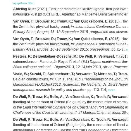
opsplitsen
filter
Afdeling Kust
(2021). Tien jaar masterplan kustveiligheid: tien jaar investe
natuurlijke kust [BROCHURE]. Agentschap Maritieme Dienstverlening en Kust
Van Oyen, T.; Brouwer, R.; Trouw, K.; Van Quickelborne, E.
(2015). How en
the Zwin inlet: physical background,
in
:
International Conference Dunes and
Estuary Areas, Bruges, 16 -18 September 2015: programme and abstracts
Van Oyen, T.; Brouwer, R.; Trouw, K.; Van Quickelborne, E.
(2015). How en
the Zwin inlet: physical background,
in
:
International Conference Dunes and
Estuary Areas, Bruges, 16 -18 September 2015: proceedings.
pp. [1-3],
me
Peeters, P.; De Beukelaer-Dossche, M.; De Wolf, P.; Verwaest, T.
(2013). 
submersions en Flandre,
in
: Royet, P.
et al.
(Ed.)
Digues maritimes et fluvia
2ème colloque national – Digues2013, 12-14 juin 2013, Aix en Provence.
Veale, W.; Suzuki, T.; Spiesschaert, T.; Verwaest, T.; Mertens, T.; Trouw, 
Belgian coastal towns,
in
: Klijn, F.
et al.
(Ed.)
Proceedings of the 2nd Euro
Management FLOODrisk2012, Rotterdam, the Netherlands, 19-23 Novembe
management: research for policy and practice.
pp. 113-114,
meer
De Wolf, P.; Trouw, K.; Bolle, A.; Van Doorslaer, K.; Troch, P.; Verwaest, T.
flooding of the harbour of Ostend (Belgium) by the construction of storm wa
of the Eight International Conference on Coastal and Port Engineering in 
Challenges of the Coastal Environment", IIT Madras, Chennai, India, 20-2
De Wolf, P.; Trouw, K.; Bolle, A.; Van Doorslaer, K.; Troch, P.; Verwaest, T.
flooding of the harbour of Ostend (Belgium) by the construction of flood wa
International Conference on Coastal and Port Engineering in Developing C