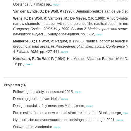
Oostende. 5 + maps pp.,
meer
Van den Eynde, D.; De Wolf, P.
(1990). Deiningsprediktie aan de Belgisch
Wens, F.; De Wolf, P.; Vantorre, M.; De Meyer, C.P.
(1990). A hydro-meteo s
narrow channels in relation with the problem of the nautical bottom in mu
Congress, Osaka - 20/26 May 1990. Section 2. Maritime ports and seaways
navigation: subject 1. Safety of navigation.
pp. 5-12,
meer
Malherbe, B.; De Wolf, P.; Paquot, B.
(1986). Nautical bottom research and
dredging in mud areas,
in
:
Proceedings of an International Conference (Oce
4-7 March 1986.
pp. 427-441,
meer
Kerckaert, P.; De Wolf, P.
(1984). Het Meetnet Vlaamse Banken.
Nota DD
18 pp.,
meer
Projecten
(14)
Following up safety assessment 2015,
meer
Demping geul baai van Heist,
meer
Design coastal safety measures Middelkerke,
meer
Force estimation on a new coastal structure in marina Blankenberge,
meer
Hydraulische randvoorwaarden en toetsingsmethodologie 2021,
meer
Ontwerp pilot zandmotor,
meer