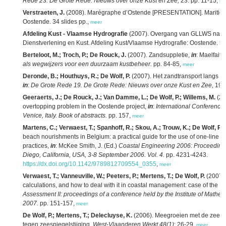
Rede 23. De Grote Rede: Nieuws over onze Kust en Zee,
23: pp. 11-15,
me
Verstraeten, J.
(2008). Marégraphe d’Ostende [PRESENTATION]. Maritieme 
Oostende. 34 slides pp.,
meer
Afdeling Kust - Vlaamse Hydrografie
(2007). Overgang van GLLWS naar
Dienstverlening en Kust. Afdeling Kust/Vlaamse Hydrografie: Oostende. 5 
Berteloot, M.; Troch, P.; De Rouck, J.
(2007). Zandsuppletie,
in
: Maelfait,
als wegwijzers voor een duurzaam kustbeheer.
pp. 84-85,
meer
Deronde, B.; Houthuys, R.; De Wolf, P.
(2007). Het zandtransport langs de
in
:
De Grote Rede 19. De Grote Rede: Nieuws over onze Kust en Zee,
19: 
Geeraerts, J.; De Rouck, J.; Van Damme, L.; De Wolf, P.; Willems, M.
(20
overtopping problem in the Oostende project,
in
:
International Conference 
Venice, Italy. Book of abstracts.
pp. 157,
meer
Martens, C.; Verwaest, T.; Spanhoff, R.; Skou, A.; Trouw, K.; De Wolf, P.
beach nourishments in Belgium: a practical guide for the use of one-line
practices,
in
: McKee Smith, J. (Ed.)
Coastal Engineering 2006: Proceedings
Diego, California, USA, 3-8 September 2006. Vol. 4.
pp. 4231-4243.
https://dx.doi.org/10.1142/9789812709554_0355
,
meer
Verwaest, T.; Vanneuville, W.; Peeters, P.; Mertens, T.; De Wolf, P.
(2007).
calculations, and how to deal with it in coastal management: case of the B
Assessment II: proceedings of a conference held by the Institute of Mathem
2007.
pp. 151-157,
meer
De Wolf, P.; Mertens, T.; Delecluyse, K.
(2006). Meegroeien met de zee: n
tegen zeespiegelstijging.
West-Vlaanderen Werkt 48(1)
: 26-29,
meer