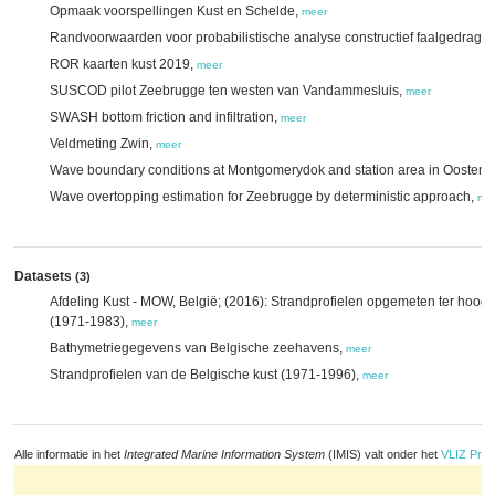
Opmaak voorspellingen Kust en Schelde,
meer
Randvoorwaarden voor probabilistische analyse constructief faalgedrag 
ROR kaarten kust 2019,
meer
SUSCOD pilot Zeebrugge ten westen van Vandammesluis,
meer
SWASH bottom friction and infiltration,
meer
Veldmeting Zwin,
meer
Wave boundary conditions at Montgomerydok and station area in Oosten
Wave overtopping estimation for Zeebrugge by deterministic approach,
me
Datasets
(3)
Afdeling Kust - MOW, België; (2016): Strandprofielen opgemeten ter hoog
(1971-1983),
meer
Bathymetriegegevens van Belgische zeehavens,
meer
Strandprofielen van de Belgische kust (1971-1996),
meer
Alle informatie in het
Integrated Marine Information System
(IMIS) valt onder het
VLIZ Priv