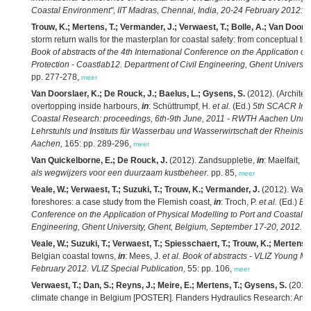
Coastal Environment", IIT Madras, Chennai, India, 20-24 February 2012: Bo
Trouw, K.; Mertens, T.; Vermander, J.; Verwaest, T.; Bolle, A.; Van Doors
storm return walls for the masterplan for coastal safety: from conceptual to
Book of abstracts of the 4th International Conference on the Application of
Protection - Coastlab12. Department of Civil Engineering, Ghent Universi
pp. 277-278,
meer
Van Doorslaer, K.; De Rouck, J.; Baelus, L.; Gysens, S.
(2012). (Architec
overtopping inside harbours,
in
: Schüttrumpf, H.
et al.
(Ed.)
5th SCACR Inte
Coastal Research: proceedings, 6th-9th June, 2011 - RWTH Aachen Univer
Lehrstuhls und Instituts für Wasserbau und Wasserwirtschaft der Rheini
Aachen,
165: pp. 289-296,
meer
Van Quickelborne, E.; De Rouck, J.
(2012). Zandsuppletie,
in
: Maelfait, H
als wegwijzers voor een duurzaam kustbeheer.
pp. 85,
meer
Veale, W.; Verwaest, T.; Suzuki, T.; Trouw, K.; Vermander, J.
(2012). Wave 
foreshores: a case study from the Flemish coast,
in
: Troch, P.
et al.
(Ed.)
Boo
Conference on the Application of Physical Modelling to Port and Coastal P
Engineering, Ghent University, Ghent, Belgium, September 17-20, 2012.
pp
Veale, W.; Suzuki, T.; Verwaest, T.; Spiesschaert, T.; Trouw, K.; Mertens, 
Belgian coastal towns,
in
: Mees, J.
et al.
Book of abstracts - VLIZ Young Ma
February 2012. VLIZ Special Publication,
55: pp. 106,
meer
Verwaest, T.; Dan, S.; Reyns, J.; Meire, E.; Mertens, T.; Gysens, S.
(2012)
climate change in Belgium [POSTER]. Flanders Hydraulics Research: Antwe