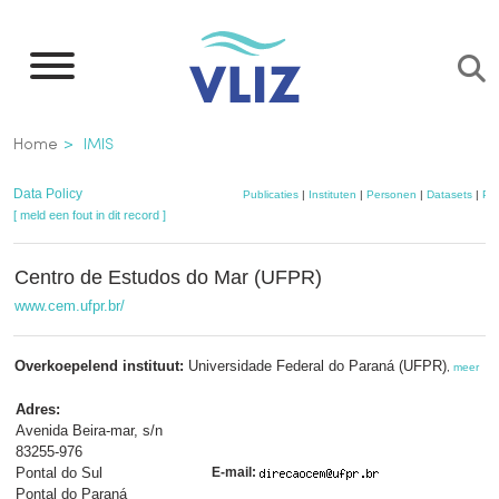
Overslaan
en
naar
de
Kruimelpad
Home
IMIS
inhoud
gaan
Data Policy
Publicaties
|
Instituten
|
Personen
|
Datasets
|
Pro
[ meld een fout in dit record ]
Centro de Estudos do Mar (UFPR)
www.cem.ufpr.br/
Overkoepelend instituut:
Universidade Federal do Paraná (UFPR)
,
meer
Adres:
Avenida Beira-mar, s/n
83255-976
Pontal do Sul
E-mail:
Pontal do Paraná