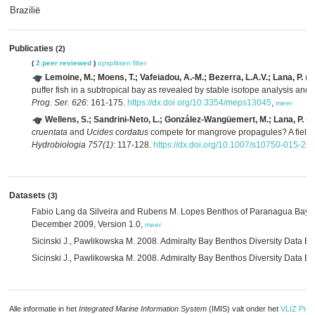
Brazilië
Publicaties
(2)
(
2 peer reviewed
)
opsplitsen
filter
Lemoine, M.; Moens, T.; Vafeiadou, A.-M.; Bezerra, L.A.V.; Lana, P.
(20
puffer fish in a subtropical bay as revealed by stable isotope analysis an
Prog. Ser. 626
: 161-175.
https://dx.doi.org/10.3354/meps13045
,
meer
Wellens, S.; Sandrini-Neto, L.; González-Wangüemert, M.; Lana, P.
(2
cruentata
and
Ucides cordatus
compete for mangrove propagules? A field
Hydrobiologia 757(1)
: 117-128.
https://dx.doi.org/10.1007/s10750-015-22
Datasets
(3)
Fabio Lang da Silveira and Rubens M. Lopes Benthos of Paranagua Bay R
December 2009, Version 1.0,
meer
Sicinski J., Pawlikowska M. 2008. Admiralty Bay Benthos Diversity Data 
Sicinski J., Pawlikowska M. 2008. Admiralty Bay Benthos Diversity Data 
Alle informatie in het
Integrated Marine Information System
(IMIS) valt onder het
VLIZ Priv