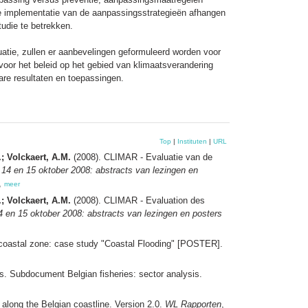
de implementatie van de aanpassingsstrategieën afhangen
tudie te betrekken.
luatie, zullen er aanbevelingen geformuleerd worden voor
n voor het beleid op het gebied van klimaatsverandering
bare resultaten en toepassingen.
Top
|
Instituten
|
URL
.; Volckaert, A.M.
(2008). CLIMAR - Evaluatie van de
14 en 15 oktober 2008: abstracts van lezingen en
,
meer
.; Volckaert, A.M.
(2008). CLIMAR - Evaluation des
 en 15 oktober 2008: abstracts van lezingen en posters
 coastal zone: case study "Coastal Flooding" [POSTER].
s. Subdocument Belgian fisheries: sector analysis.
along the Belgian coastline. Version 2.0.
WL Rapporten
,