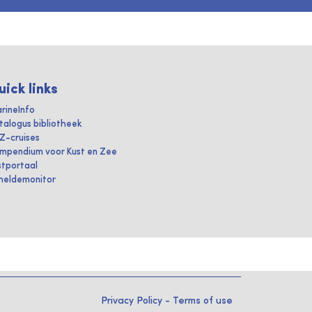
uick links
rineInfo
talogus bibliotheek
IZ-cruises
mpendium voor Kust en Zee
stportaal
heldemonitor
Privacy Policy
-
Terms of use