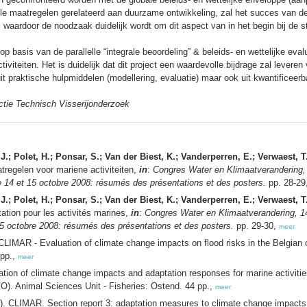
ele maatregelen gerelateerd aan duurzame ontwikkeling, zal het succes van 
 waardoor de noodzaak duidelijk wordt om dit aspect van in het begin bij de s
p basis van de parallelle “integrale beoordeling” & beleids- en wettelijke eva
viteiten. Het is duidelijk dat dit project een waardevolle bijdrage zal levere
it praktische hulpmiddelen (modellering, evaluatie) maar ook uit kwantificeer
ctie Technisch Visserijonderzoek
J.; Polet, H.; Ponsar, S.; Van der Biest, K.; Vanderperren, E.; Verwaest, T
regelen voor mariene activiteiten,
in
:
Congres Water en Klimaatverandering, 
 14 et 15 octobre 2008: résumés des présentations et des posters.
pp. 28-29
J.; Polet, H.; Ponsar, S.; Van der Biest, K.; Vanderperren, E.; Verwaest, T
ation pour les activités marines,
in
:
Congres Water en Klimaatverandering, 14
5 octobre 2008: résumés des présentations et des posters.
pp. 29-30,
meer
CLIMAR - Evaluation of climate change impacts on flood risks in the Belgian
 pp.,
meer
ion of climate change impacts and adaptation responses for marine activitie
LVO). Animal Sciences Unit - Fisheries: Ostend. 44 pp.,
meer
. CLIMAR. Section report 3: adaptation measures to climate change impacts 