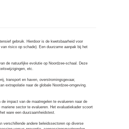
ensief gebruik. Hierdoor is de kwetsbaarheid voor
 van risico op schade). Een duurzame aanpak bij het
an de natuurlijke evolutie op Noordzee-schaal. Deze
eitswijzigingen, etc.
ij, transport en haven, overstromingsgevaar,
van extrapolatie naar de globale Noordzee-omgeving.
m de impact van de maatregelen te evalueren naar de
 mariene sector te evalueren. Het evaluatiekader scoort
 het ware een duurzaamheidstest.
n verschillende andere beleidssectoren op diverse
anpassing versus preventie, aanpassingsmaatregelen