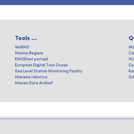
Tools ...
Q
WoRMS
Ma
Marine Regions
Ca
EMODnet portaal
VL
European Digital Twin Ocean
Co
Sea Level Station Monitoring Facility
Ku
Mariene robotica
Sc
Marien Data Archief