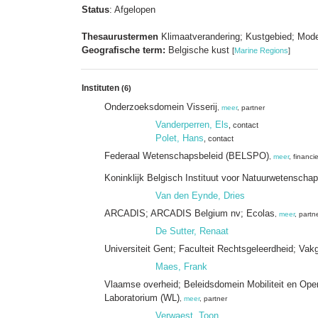
Status
: Afgelopen
Thesaurustermen
Klimaatverandering; Kustgebied; Model
Geografische term:
Belgische kust
[
Marine Regions
]
Instituten
(6)
Onderzoeksdomein Visserij
,
meer
, partner
Vanderperren, Els
, contact
Polet, Hans
, contact
Federaal Wetenschapsbeleid (BELSPO)
,
meer
, financie
Koninklijk Belgisch Instituut voor Natuurwetensch
Van den Eynde, Dries
ARCADIS; ARCADIS Belgium nv; Ecolas
,
meer
, partn
De Sutter, Renaat
Universiteit Gent; Faculteit Rechtsgeleerdheid; Vakg
Maes, Frank
Vlaamse overheid; Beleidsdomein Mobiliteit en Op
Laboratorium (WL)
,
meer
, partner
Verwaest, Toon