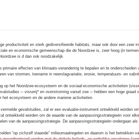
roductiviteit en sterk gediversifieerde habitats, maar ook door een zeer int
ociale en economische gemeenschap die de Noordzee is, zeer hoog (in termen
Noordzee is d dan ook noodzakelijk.
 primaire effecten van klimaats-verandering te bepalen en te onderscheiden v
en van stormen, toename in neerslagvariatie, erosie, temperatuurs- en salinit
ng op het Noordzee-ecosysteem en de sociaal-economische activiteiten (visser
evalstudies ─ visserij* en overstroming vanuit zee ─ hebben een hoge graad 
 het ecosysteem en de andere mariene activiteiten.
vermelde gevalstudies, zal er een evaluatie-instrument ontwikkeld worden o
 zal ontwikkeld worden om de waarde van de aanpassingsstrategieën voor elke
delen van de aanpassingsstrategie. De aanpassingsstrategieën ondergaan als
elden “op zichzelf staande” milieumaatregelen en daarom is het betrekken va
n geconfronteerd worden met de globale beleids- en wettelijke enveloppe (a