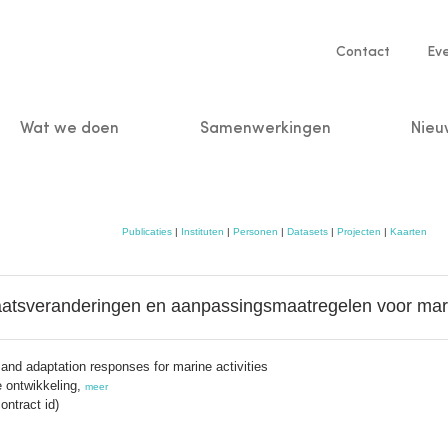
Service
Contact
Ev
navigatio
Wat we doen
Samenwerkingen
Nieu
n
Publicaties
|
Instituten
|
Personen
|
Datasets
|
Projecten
|
Kaarten
aatsveranderingen en aanpassingsmaatregelen voor marie
and adaptation responses for marine activities
 ontwikkeling,
meer
ntract id)