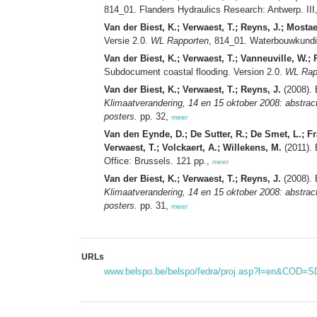
814_01. Flanders Hydraulics Research: Antwerp. III,
Van der Biest, K.; Verwaest, T.; Reyns, J.; Mostaer
Versie 2.0.
WL Rapporten
, 814_01. Waterbouwkundig
Van der Biest, K.; Verwaest, T.; Vanneuville, W.; 
Subdocument coastal flooding. Version 2.0.
WL Rap
Van der Biest, K.; Verwaest, T.; Reyns, J.
(2008). 
Klimaatverandering, 14 en 15 oktober 2008: abstrac
posters.
pp. 32,
meer
Van den Eynde, D.; De Sutter, R.; De Smet, L.; Fran
Verwaest, T.; Volckaert, A.; Willekens, M.
(2011). 
Office: Brussels. 121 pp.,
meer
Van der Biest, K.; Verwaest, T.; Reyns, J.
(2008). 
Klimaatverandering, 14 en 15 oktober 2008: abstrac
posters.
pp. 31,
meer
URLs
www.belspo.be/belspo/fedra/proj.asp?l=en&COD=