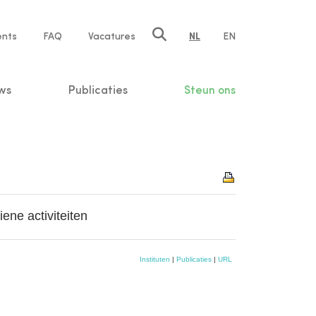
ents
FAQ
Vacatures
NL
EN
n
ws
Publicaties
Steun ons
ne activiteiten
Instituten
|
Publicaties
|
URL