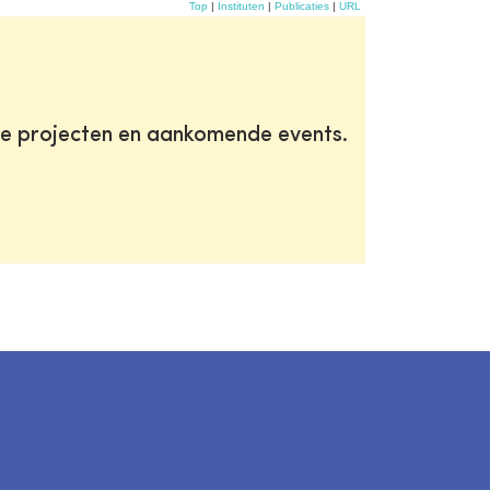
Top
|
Instituten
|
Publicaties
|
URL
te projecten en aankomende events.