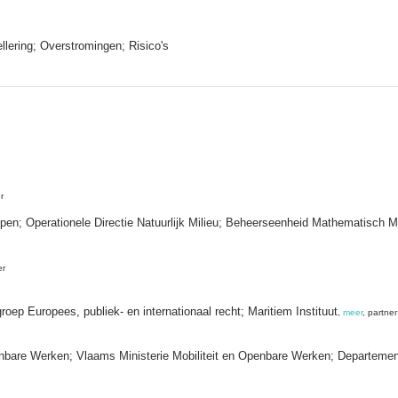
lering; Overstromingen; Risico's
r
appen; Operationele Directie Natuurlijk Milieu; Beheerseenheid Mathematisc
er
roep Europees, publiek- en internationaal recht; Maritiem Instituut
,
meer
, partner
enbare Werken; Vlaams Ministerie Mobiliteit en Openbare Werken; Departeme