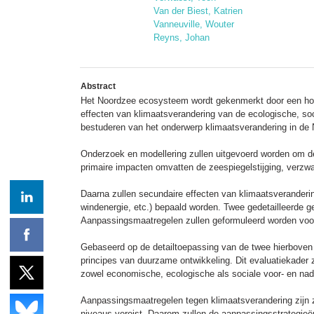
Van der Biest, Katrien
Vanneuville, Wouter
Reyns, Johan
Abstract
Het Noordzee ecosysteem wordt gekenmerkt door een hoge p
effecten van klimaatsverandering van de ecologische, s
bestuderen van het onderwerp klimaatsverandering in de 
Onderzoek en modellering zullen uitgevoerd worden om de
primaire impacten omvatten de zeespiegelstijging, verzwar
Daarna zullen secundaire effecten van klimaatsveranderi
windenergie, etc.) bepaald worden. Twee gedetailleerde g
Aanpassingsmaatregelen zullen geformuleerd worden voor
Gebaseerd op de detailtoepassing van de twee hierboven 
principes van duurzame ontwikkeling. Dit evaluatiekader
zowel economische, ecologische als sociale voor- en na
Aanpassingsmaatregelen tegen klimaatsverandering zijn z
niveaus vereist. Daarom zullen de aanpassingsstrategieë