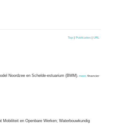
Top
|
Publicaties
|
URL
h Model Noordzee en Schelde-estuarium (BMM)
,
meer
, financier
nt Mobiliteit en Openbare Werken; Waterbouwkundig