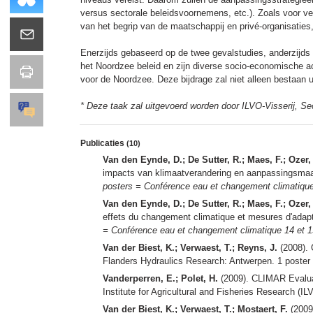
versus sectorale beleidsvoornemens, etc.). Zoals voor v
van het begrip van de maatschappij en privé-organisaties,
Enerzijds gebaseerd op de twee gevalstudies, anderzijds o
het Noordzee beleid en zijn diverse socio-economische acti
voor de Noordzee. Deze bijdrage zal niet alleen bestaan u
* Deze taak zal uitgevoerd worden door ILVO-Visserij, Se
Publicaties
(10)
Van den Eynde, D.; De Sutter, R.; Maes, F.; Ozer, 
impacts van klimaatverandering en aanpassingsmaat
posters = Conférence eau et changement climatique
Van den Eynde, D.; De Sutter, R.; Maes, F.; Ozer, 
effets du changement climatique et mesures d'adapt
= Conférence eau et changement climatique 14 et 1
Van der Biest, K.; Verwaest, T.; Reyns, J.
(2008). 
Flanders Hydraulics Research: Antwerpen. 1 poster
Vanderperren, E.; Polet, H.
(2009). CLIMAR Evaluat
Institute for Agricultural and Fisheries Research (I
Van der Biest, K.; Verwaest, T.; Mostaert, F.
(2009)