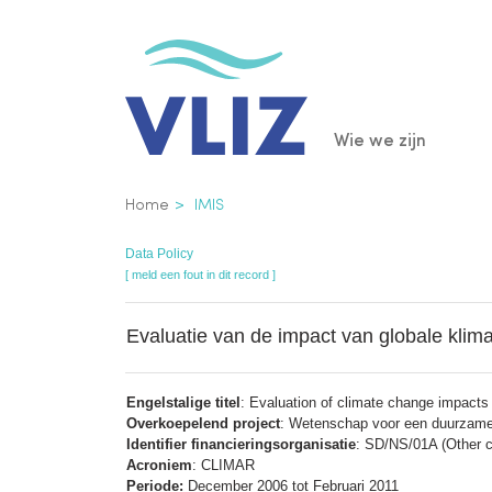
Overslaan
en
naar
de
Main
Wie we zijn
inhoud
gaan
navigatio
Kruimelpad
Home
IMIS
Data Policy
[ meld een fout in dit record ]
Evaluatie van de impact van globale klim
Engelstalige titel
: Evaluation of climate change impacts 
Overkoepelend project
: Wetenschap voor een duurzame
Identifier financieringsorganisatie
: SD/NS/01A (Other co
Acroniem
: CLIMAR
Periode:
December 2006 tot Februari 2011