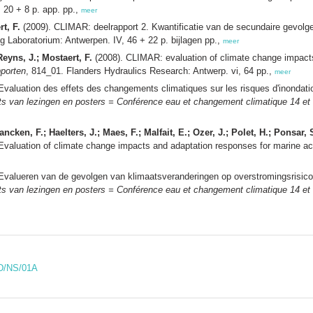
 20 + 8 p. app. pp.,
meer
t, F.
(2009). CLIMAR: deelrapport 2. Kwantificatie van de secundaire gevolge
 Laboratorium: Antwerpen. IV, 46 + 22 p. bijlagen pp.,
meer
Reyns, J.; Mostaert, F.
(2008). CLIMAR: evaluation of climate change impacts 
porten
, 814_01. Flanders Hydraulics Research: Antwerp. vi, 64 pp.,
meer
Evaluation des effets des changements climatiques sur les risques d'inondation
ts van lezingen en posters = Conférence eau et changement climatique 14 et
cken, F.; Haelters, J.; Maes, F.; Malfait, E.; Ozer, J.; Polet, H.; Ponsar, 
Evaluation of climate change impacts and adaptation responses for marine act
Evalueren van de gevolgen van klimaatsveranderingen op overstromingsrisico
ts van lezingen en posters = Conférence eau et changement climatique 14 et
SD/NS/01A