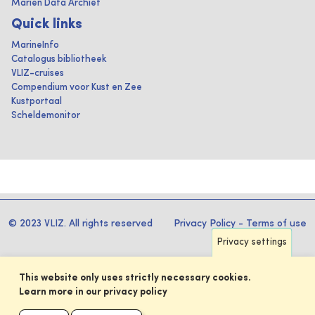
Marien Data Archief
Quick links
MarineInfo
Catalogus bibliotheek
VLIZ-cruises
Compendium voor Kust en Zee
Kustportaal
Scheldemonitor
© 2023 VLIZ. All rights reserved
Privacy Policy
-
Terms of use
Privacy settings
This website only uses strictly necessary cookies.
Learn more in our privacy policy