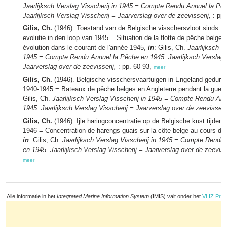
Jaarlijksch Verslag Visscherij in 1945 = Compte Rendu Annuel la Pê
Jaarlijksch Verslag Visscherij = Jaarverslag over de zeevisserij,
: pp.
Gilis, Ch.
(1946). Toestand van de Belgische visschersvloot sinds 1
evolutie in den loop van 1945 = Situation de la flotte de pêche belge
évolution dans le courant de l'année 1945,
in
: Gilis, Ch.
Jaarlijksch V
1945 = Compte Rendu Annuel la Pêche en 1945. Jaarlijksch Verslag V
Jaarverslag over de zeevisserij,
: pp. 60-93,
meer
Gilis, Ch.
(1946). Belgische visschersvaartuigen in Engeland gedure
1940-1945 = Bateaux de pêche belges en Angleterre pendant la guer
Gilis, Ch.
Jaarlijksch Verslag Visscherij in 1945 = Compte Rendu An
1945. Jaarlijksch Verslag Visscherij = Jaarverslag over de zeevisserij
Gilis, Ch.
(1946). Ijle haringconcentratie op de Belgische kust tijdens
1946 = Concentration de harengs guais sur la côte belge au cours de 
in
: Gilis, Ch.
Jaarlijksch Verslag Visscherij in 1945 = Compte Rendu
en 1945. Jaarlijksch Verslag Visscherij = Jaarverslag over de zeevisse
meer
Alle informatie in het
Integrated Marine Information System
(IMIS) valt onder het
VLIZ Priv