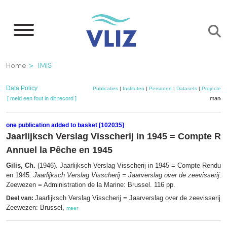
Overslaan
en
naar
de
Kruimelpad
Home
IMIS
inhoud
gaan
Data Policy
Publicaties
|
Instituten
|
Personen
|
Datasets
|
Projecten
[ meld een fout in dit record ]
mandje
one publication added to basket [102035]
Jaarlijksch Verslag Visscherij in 1945 = Compte R
Annuel la Pêche en 1945
Gilis, Ch.
(1946). Jaarlijksch Verslag Visscherij in 1945 = Compte Rendu 
en 1945.
Jaarlijksch Verslag Visscherij = Jaarverslag over de zeevisserij
. 
Zeewezen = Administration de la Marine: Brussel. 116 pp.
Jaarlijksch Verslag Visscherij = Jaarverslag over de zeevisserij.
Deel van:
Zeewezen: Brussel,
meer