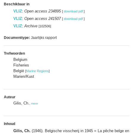
Beschikbaar in
VLIZ
:
Open access 234895
[
download pdf
]
VLIZ
:
Open access 241507
[
download pdf
]
VLIZ
:
Archive
[102506]
Documenttype:
Jaarlijks rapport
Trefwoorden
Belgium
Fisheries
België
[
Marine Regions
]
Marien/Kust
Auteur
Gilis, Ch.
,
meer
Inhoud
Gilis, Ch.
(1946). Belgische visscherij in 1945 = La pêche belge en 