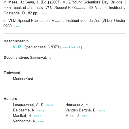
Mees, J.; Seys, J. (Ed.)
(2007). VLIZ Young Scientists' Day, Brugge, B
In:
2007: book of abstracts.
VLIZ Special Publication
, 39. Vlaams Instituut vo
Oostende. IX, 82 pp.,
meer
VLIZ Special Publication. Vlaams Instituut voor de Zee (VLIZ): Oosten
In:
0950,
meer
Beschikbaar in
VLIZ
:
Open access 118373
[
download pdf
]
Documenttype:
Samenvatting
Trefwoord
Marien/Kust
Auteurs
Lescrauwaet, A.-K.
Hernández, F.
,
meer
Belpaeme, K.
Vanden Berghe, E.
,
meer
,
meer
Maelfait, H.
Mees, J.
,
meer
,
meer
Vanhoorne, A.
,
meer