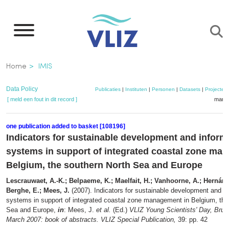
Overslaan
en
naar
de
Kruimelpad
Home
IMIS
inhoud
gaan
Data Policy
Publicaties
|
Instituten
|
Personen
|
Datasets
|
Projecten
[ meld een fout in dit record ]
mandj
one publication added to basket [108196]
Indicators for sustainable development and inform
systems in support of integrated coastal zone ma
Belgium, the southern North Sea and Europe
Lescrauwaet, A.-K.; Belpaeme, K.; Maelfait, H.; Vanhoorne, A.; Hernán
Berghe, E.; Mees, J.
(2007). Indicators for sustainable development and i
systems in support of integrated coastal zone management in Belgium, the
Sea and Europe,
in
: Mees, J.
et al.
(Ed.)
VLIZ Young Scientists' Day, Brug
March 2007: book of abstracts. VLIZ Special Publication,
39: pp. 42