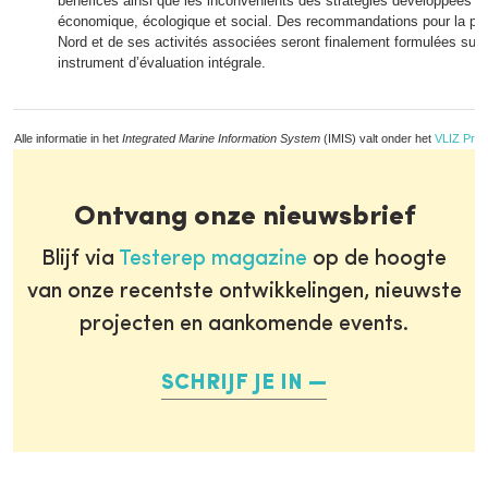
bénéfices ainsi que les inconvénients des stratégies développées a
économique, écologique et social. Des recommandations pour la poli
Nord et de ses activités associées seront finalement formulées sur
instrument d’évaluation intégrale.
Alle informatie in het
Integrated Marine Information System
(IMIS) valt onder het
VLIZ Priv
Ontvang onze nieuwsbrief
Blijf via
Testerep magazine
op de hoogte
van onze recentste ontwikkelingen, nieuwste
projecten en aankomende events.
SCHRIJF JE IN