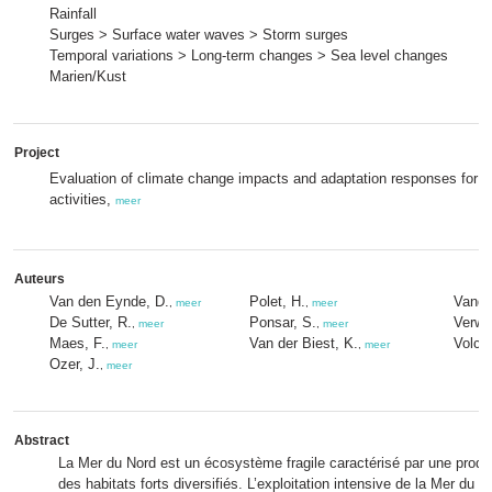
Rainfall
Surges > Surface water waves > Storm surges
Temporal variations > Long-term changes > Sea level changes
Marien/Kust
Project
Evaluation of climate change impacts and adaptation responses for m
activities,
meer
Auteurs
Van den Eynde, D.
Polet, H.
Vande
,
meer
,
meer
De Sutter, R.
Ponsar, S.
Verwa
,
meer
,
meer
Maes, F.
Van der Biest, K.
Volck
,
meer
,
meer
Ozer, J.
,
meer
Abstract
La Mer du Nord est un écosystème fragile caractérisé par une produc
des habitats forts diversifiés. L’exploitation intensive de la Mer du