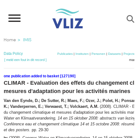
Overslaan
en
naar
de
Kruimelpad
Home
IMIS
inhoud
gaan
Data Policy
Publicaties
|
Instituten
|
Personen
|
Datasets
|
Projecten
[ meld een fout in dit record ]
mandj
one publication added to basket [127190]
CLIMAR - Evaluation des effets du changement cli
mesures d'adaptation pour les activités marines
Van den Eynde, D.; De Sutter, R.; Maes, F.; Ozer, J.; Polet, H.; Ponsar, 
K.; Vanderperren, E.; Verwaest, T.; Volckaert, A.M.
(2008). CLIMAR - Eva
du changement climatique et mesures d'adaptation pour les activités mari
Water en Klimaatverandering, 14 en 15 oktober 2008: abstracts van lezing
Conférence eau et changement climatique 14 et 15 octobre 2008: résumés 
et des posters.
pp. 29-30
(2008). Congres Water en Klimaatverandering, 14 en 15 oktober 2008: a