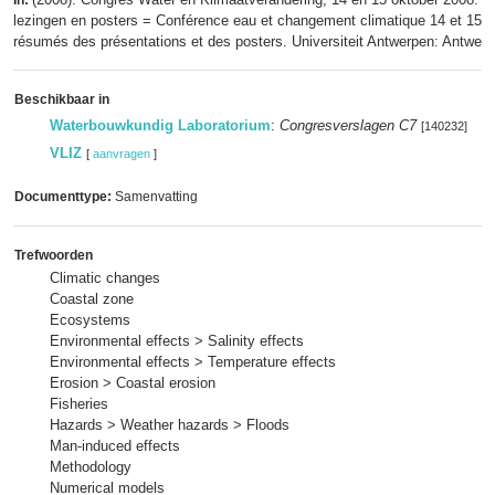
In:
lezingen en posters = Conférence eau et changement climatique 14 et 15 o
résumés des présentations et des posters. Universiteit Antwerpen: Antwerpe
Beschikbaar in
Waterbouwkundig Laboratorium
:
Congresverslagen C7
[140232]
VLIZ
[
aanvragen
]
Documenttype:
Samenvatting
Trefwoorden
Climatic changes
Coastal zone
Ecosystems
Environmental effects > Salinity effects
Environmental effects > Temperature effects
Erosion > Coastal erosion
Fisheries
Hazards > Weather hazards > Floods
Man-induced effects
Methodology
Numerical models