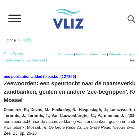
Overslaan
en
naar
de
Kruimelpad
Home
IMIS
inhoud
gaan
Data Policy
Publicaties
|
Instituten
|
Personen
|
Datasets
|
Projecten
[ meld een fout in dit record ]
mandj
one publication added to basket [127269]
Zeewoorden: een speurtocht naar de naamsverklar
zandbanken, geulen en andere 'zee-begrippen'. Kw
Mossel
Desnerck, R.; Devos, M.; Fockedey, N.; Haspeslagh, J.; Lanszweert, W.;
Termote, J.; Termote, T.; Van Cauwenberghe, C.; Parmentier, J.
(2008).
een speurtocht naar de naamsverklaring van zandbanken, geulen en andere 
Kwintebank; Mossel,
in
:
De Grote Rede 23. De Grote Rede: Nieuws over o
Zee,
23: pp. 26-28