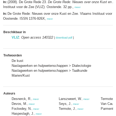
(2008). De Grote Rede 23.
De Grote Rede: Nieuws over onze Kust en Z
In:
Instituut voor de Zee (VLIZ): Oostende. 32 pp.,
meer
De Grote Rede: Nieuws over onze Kust en Zee. Vlaams Instituut voor d
In:
Oostende. ISSN 1376-926X,
meer
Beschikbaar in
VLIZ
:
Open access 140322
[
download pdf
]
Trefwoorden
De kust
Naslagwerken en hulpwetenschappen > Dialectologie
Naslagwerken en hulpwetenschappen > Taalkunde
Marien/Kust
Auteurs
Desnerck, R.
Lanszweert, W.
Termote, 
,
meer
,
meer
Devos, M.
Seys, J.
Van Cauw
,
meer
,
meer
Fockedey, N.
Termote, J.
Parmentier
,
meer
,
meer
Haspeslagh, J.
,
meer