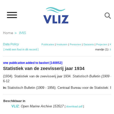
Overslaan
en
naar
de
Kruimelpad
Home
IMIS
inhoud
gaan
Data Policy
Publicaties
|
Instituten
|
Personen
|
Datasets
|
Projecten
|
Kaa
[ meld een fout in dit record ]
mandje (1):
to
one publication added to basket [140852]
Statistiek van de zeevisserij jaar 1934
(1934). Statistiek van de zeevisserij jaar 1934.
Statistisch Bulletin (1909 -
6-12
Statistisch Bulletin (1909 - 1956). Centraal Bureau voor de Statistiek: B
In:
Beschikbaar in
VLIZ
:
Open Marine Archive 153517
[
download pdf
]