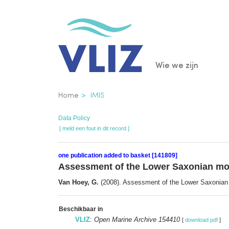
Overslaan
en
naar
de
Main
Wie we zijn
inhoud
gaan
navigatio
Kruimelpad
Home
IMIS
Data Policy
[ meld een fout in dit record ]
one publication added to basket [141809]
Assessment of the Lower Saxonian mon
Van Hoey, G.
(2008). Assessment of the Lower Saxonian 
Beschikbaar in
VLIZ
:
Open Marine Archive 154410
[
download pdf
]