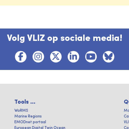
Volg VLIZ op sociale media!
Tools ...
Q
WoRMS
Ma
Marine Regions
Ca
EMODnet portaal
VL
European Digital Twin Ocean
Co