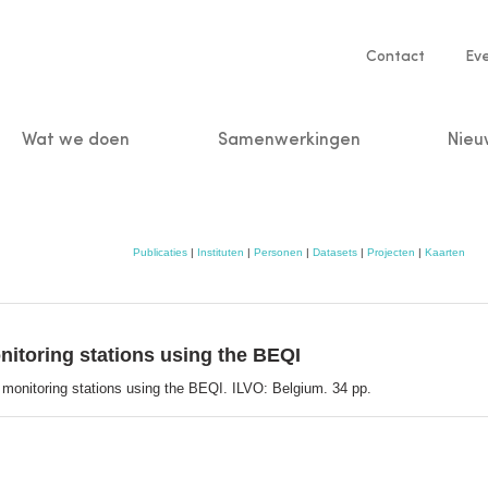
Service
Contact
Ev
navigatio
Wat we doen
Samenwerkingen
Nieu
n
Publicaties
|
Instituten
|
Personen
|
Datasets
|
Projecten
|
Kaarten
itoring stations using the BEQI
monitoring stations using the BEQI. ILVO: Belgium. 34 pp.