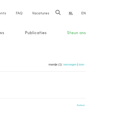
ents
FAQ
Vacatures
NL
EN
n
ws
Publicaties
Steun ons
mandje (1):
toevoegen
|
toon
Auteur