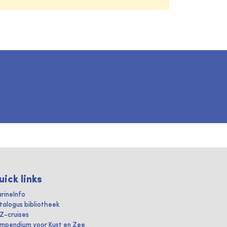
uick links
rineInfo
talogus bibliotheek
IZ-cruises
mpendium voor Kust en Zee