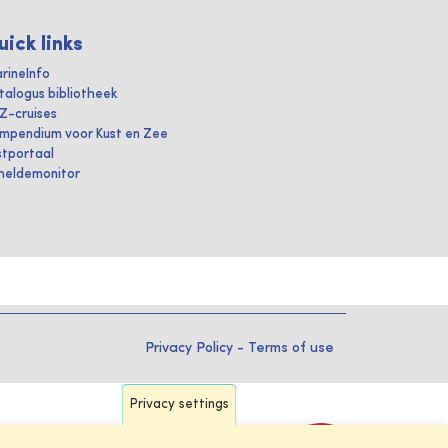
uick links
rineInfo
talogus bibliotheek
IZ-cruises
mpendium voor Kust en Zee
stportaal
heldemonitor
Privacy Policy
-
Terms of use
Privacy settings