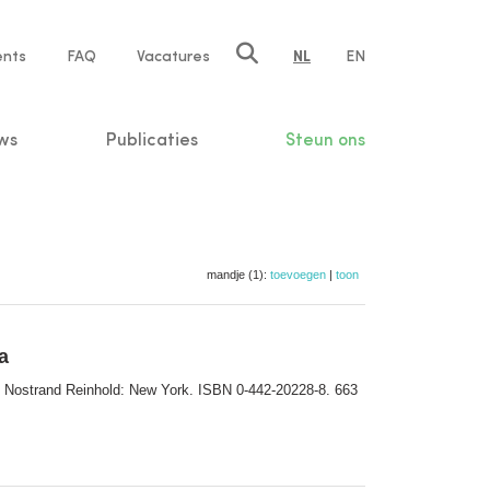
ents
FAQ
Vacatures
NL
EN
n
ws
Publicaties
Steun ons
mandje (1):
toevoegen
|
toon
a
an Nostrand Reinhold: New York. ISBN 0-442-20228-8. 663