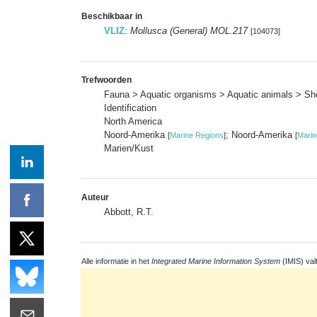
Beschikbaar in
VLIZ
:
Mollusca (General) MOL.217
[104073]
Trefwoorden
Fauna > Aquatic organisms > Aquatic animals > She
Identification
North America
Noord-Amerika
; Noord-Amerika
[
Marine Regions
]
[
Marin
Marien/Kust
Auteur
Abbott, R.T.
Alle informatie in het
Integrated Marine Information System
(IMIS) val