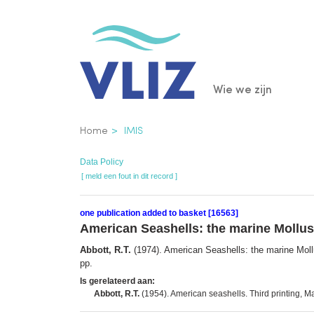
Overslaan
en
naar
de
Main
Wie we zijn
inhoud
gaan
navigatio
Kruimelpad
Home
IMIS
Data Policy
[ meld een fout in dit record ]
one publication added to basket [16563]
American Seashells: the marine Mollusc
Abbott, R.T.
(1974). American Seashells: the marine Moll
pp.
Is gerelateerd aan:
Abbott, R.T.
(1954). American seashells. Third printing, M