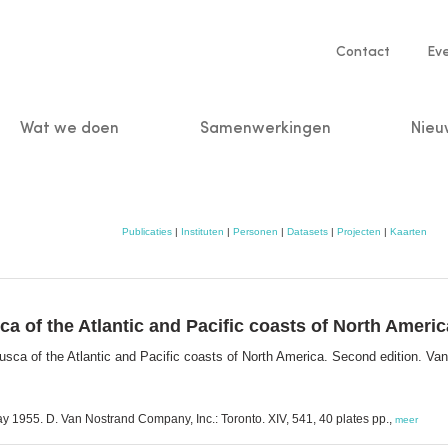
Service
Contact
Ev
navigatio
Wat we doen
Samenwerkingen
Nieu
n
Publicaties
|
Instituten
|
Personen
|
Datasets
|
Projecten
|
Kaarten
a of the Atlantic and Pacific coasts of North Americ
usca of the Atlantic and Pacific coasts of North America. Second edition. V
ay 1955. D. Van Nostrand Company, Inc.: Toronto. XIV, 541, 40 plates pp.,
meer