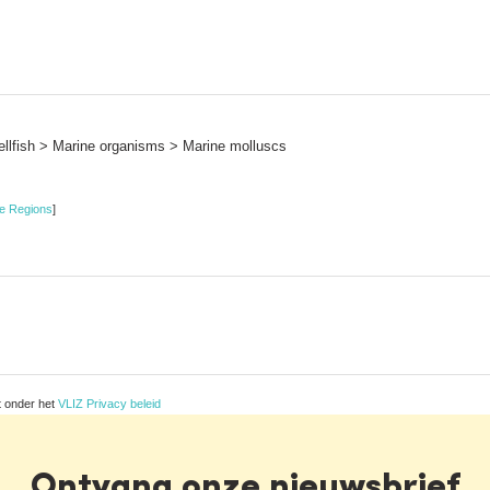
llfish > Marine organisms > Marine molluscs
e Regions
]
t onder het
VLIZ Privacy beleid
Ontvang onze nieuwsbrief