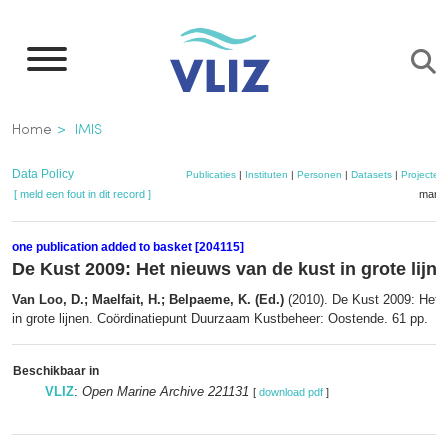
Overslaan
en
naar
de
Kruimelpad
Home
IMIS
inhoud
gaan
Data Policy
Publicaties
|
Instituten
|
Personen
|
Datasets
|
Projecten
[ meld een fout in dit record ]
mandj
one publication added to basket [204115]
De Kust 2009: Het nieuws van de kust in grote lijn
Van Loo, D.; Maelfait, H.; Belpaeme, K. (Ed.)
(2010). De Kust 2009: Het 
in grote lijnen. Coördinatiepunt Duurzaam Kustbeheer: Oostende. 61 pp.
Beschikbaar in
VLIZ
:
Open Marine Archive 221131
[
download pdf
]