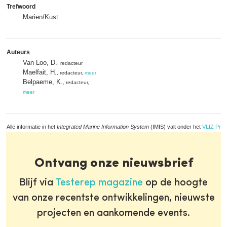
Trefwoord
Marien/Kust
Auteurs
Van Loo, D.
, redacteur
Maelfait, H.
, redacteur,
meer
Belpaeme, K.
, redacteur,
meer
Alle informatie in het
Integrated Marine Information System
(IMIS) valt onder het
VLIZ Priv
Ontvang onze nieuwsbrief
Blijf via
Testerep magazine
op de hoogte
van onze recentste ontwikkelingen, nieuwste
projecten en aankomende events.