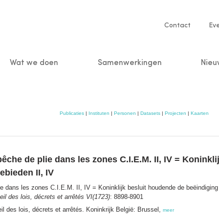
Service
Contact
Ev
navigatio
Wat we doen
Samenwerkingen
Nieu
n
Publicaties
|
Instituten
|
Personen
|
Datasets
|
Projecten
|
Kaarten
 pêche de plie dans les zones C.I.E.M. II, IV = Konink
ebieden II, IV
lie dans les zones C.I.E.M. II, IV = Koninklijk besluit houdende de beëindiging 
l des lois, décrets et arrêtés VI(1723)
: 8898-8901
 des lois, décrets et arrêtés. Koninkrijk België: Brussel,
meer