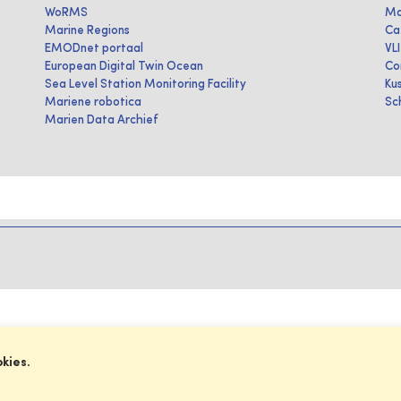
WoRMS
Ma
Marine Regions
Ca
EMODnet portaal
VL
European Digital Twin Ocean
Co
Sea Level Station Monitoring Facility
Ku
Mariene robotica
Sc
Marien Data Archief
okies.