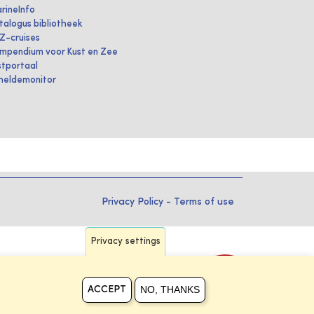
rineInfo
talogus bibliotheek
IZ-cruises
mpendium voor Kust en Zee
stportaal
heldemonitor
Privacy Policy
-
Terms of use
Privacy settings
NO, THANKS
ACCEPT