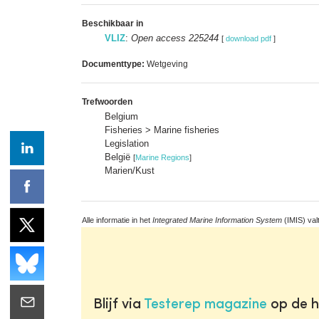
Beschikbaar in
VLIZ
:
Open access 225244
[
download pdf
]
Documenttype:
Wetgeving
Trefwoorden
Belgium
Fisheries > Marine fisheries
Legislation
België
[
Marine Regions
]
Marien/Kust
Alle informatie in het
Integrated Marine Information System
(IMIS) val
Blijf via
Testerep magazine
op de h