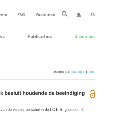
ents
FAQ
Vacatures
NL
EN
n
ws
Publicaties
Steun ons
mandje (1):
toevoegen
|
toon
lijk besluit houdende de beëindiging
van de visserij op schol in de I.C.E.S.-gebieden II,