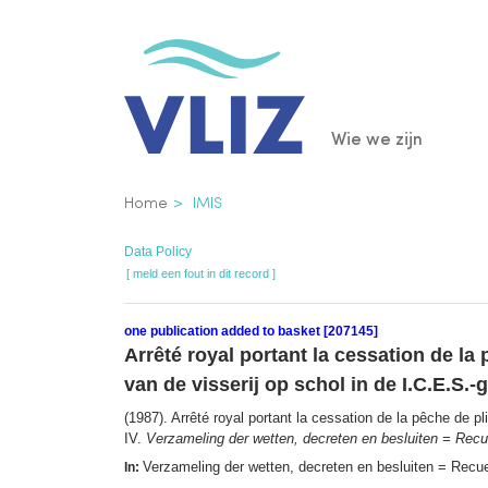
Overslaan
en
naar
de
Main
Wie we zijn
inhoud
gaan
navigatio
Kruimelpad
Home
IMIS
Data Policy
[ meld een fout in dit record ]
one publication added to basket [207145]
Arrêté royal portant la cessation de la
van de visserij op schol in de I.C.E.S.-g
(1987). Arrêté royal portant la cessation de la pêche de p
IV.
Verzameling der wetten, decreten en besluiten = Recuei
Verzameling der wetten, decreten en besluiten = Recueil
In: