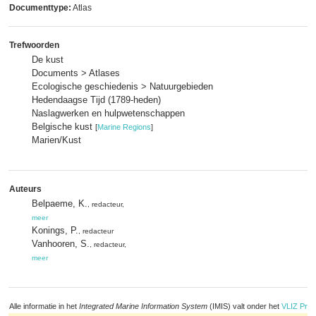
Documenttype:
Atlas
Trefwoorden
De kust
Documents > Atlases
Ecologische geschiedenis > Natuurgebieden
Hedendaagse Tijd (1789-heden)
Naslagwerken en hulpwetenschappen
Belgische kust
[
Marine Regions
]
Marien/Kust
Auteurs
Belpaeme, K.
, redacteur,
meer
Konings, P.
, redacteur
Vanhooren, S.
, redacteur,
meer
Alle informatie in het
Integrated Marine Information System
(IMIS) valt onder het
VLIZ Priv