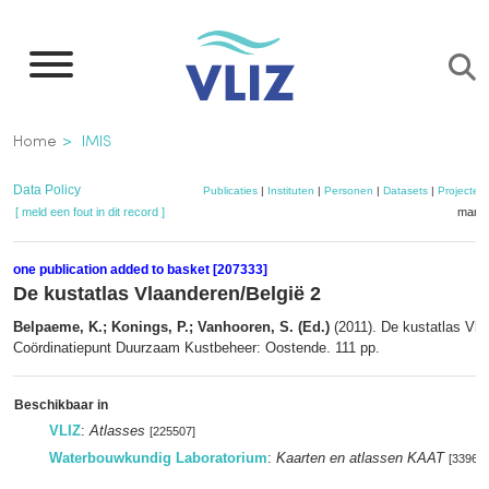
Overslaan
en
naar
de
Kruimelpad
Home
IMIS
inhoud
gaan
Data Policy
Publicaties
|
Instituten
|
Personen
|
Datasets
|
Projecten
[ meld een fout in dit record ]
mandj
one publication added to basket [207333]
De kustatlas Vlaanderen/België 2
Belpaeme, K.; Konings, P.; Vanhooren, S. (Ed.)
(2011). De kustatlas Vla
Coördinatiepunt Duurzaam Kustbeheer: Oostende. 111 pp.
Beschikbaar in
VLIZ
:
Atlasses
[225507]
Waterbouwkundig Laboratorium
:
Kaarten en atlassen KAAT
[339607