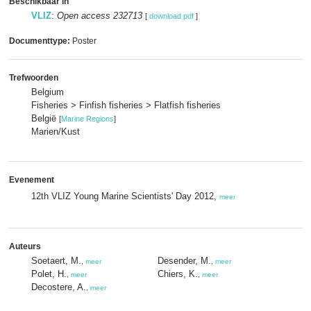
Beschikbaar in
VLIZ
:
Open access 232713
[
download pdf
]
Documenttype:
Poster
Trefwoorden
Belgium
Fisheries > Finfish fisheries > Flatfish fisheries
België
[
Marine Regions
]
Marien/Kust
Evenement
12th VLIZ Young Marine Scientists' Day 2012,
meer
Auteurs
Soetaert, M.
Desender, M.
,
meer
,
meer
Polet, H.
Chiers, K.
,
meer
,
meer
Decostere, A.
,
meer