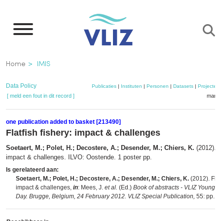
Overslaan
en
naar
de
Kruimelpad
Home
IMIS
inhoud
gaan
Data Policy
Publicaties
|
Instituten
|
Personen
|
Datasets
|
Projecten
[ meld een fout in dit record ]
mandj
one publication added to basket [213490]
Flatfish fishery: impact & challenges
Soetaert, M.; Polet, H.; Decostere, A.; Desender, M.; Chiers, K.
(2012). F
impact & challenges. ILVO: Oostende. 1 poster pp.
Is gerelateerd aan:
Soetaert, M.; Polet, H.; Decostere, A.; Desender, M.; Chiers, K.
(2012). Flat
impact & challenges,
in
: Mees, J.
et al.
(Ed.)
Book of abstracts - VLIZ Young Ma
Day. Brugge, Belgium, 24 February 2012. VLIZ Special Publication,
55: pp. 7