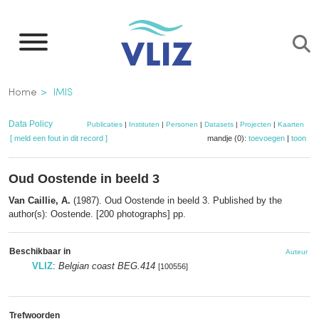
Overslaan
en
naar
de
Kruimelpad
Home
IMIS
inhoud
gaan
Data Policy
Publicaties
|
Instituten
|
Personen
|
Datasets
|
Projecten
|
Kaarten
[ meld een fout in dit record ]
mandje (0):
toevoegen
|
toon
Oud Oostende in beeld 3
Van Caillie, A.
(1987). Oud Oostende in beeld 3. Published by the
author(s): Oostende. [200 photographs] pp.
Beschikbaar in
Auteur
VLIZ
:
Belgian coast BEG.414
[100556]
Trefwoorden