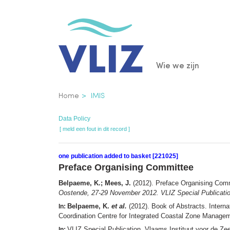
Overslaan
en
naar
de
Main
Wie we zijn
inhoud
gaan
navigatio
Kruimelpad
Home
IMIS
Data Policy
[ meld een fout in dit record ]
one publication added to basket [221025]
Preface Organising Committee
Belpaeme, K.; Mees, J.
(2012). Preface Organising Com
Oostende, 27-29 November 2012. VLIZ Special Publicatio
Belpaeme, K.
et al.
(2012). Book of Abstracts. Intern
In:
Coordination Centre for Integrated Coastal Zone Manage
VLIZ Special Publication. Vlaams Instituut voor de Z
In: