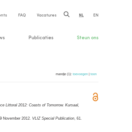
ents
FAQ
Vacatures
NL
EN
n
ws
Publicaties
Steun ons
mandje (1):
toevoegen
|
toon
nce Littoral 2012: Coasts of Tomorrow. Kursaal,
7-29 November 2012.
VLIZ Special Publication
, 61.