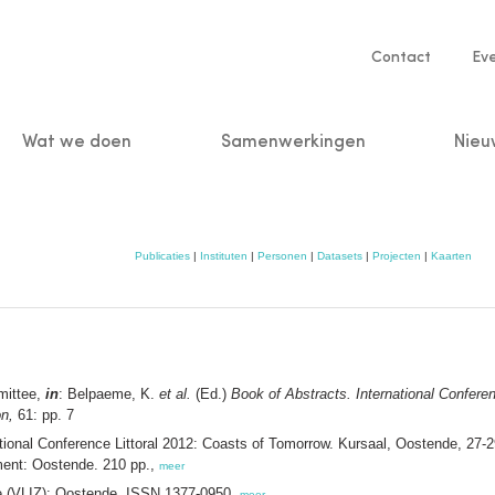
Service
Contact
Ev
navigatio
Wat we doen
Samenwerkingen
Nieu
n
Publicaties
|
Instituten
|
Personen
|
Datasets
|
Projecten
|
Kaarten
mittee,
in
: Belpaeme, K.
et al.
(Ed.)
Book of Abstracts. International Confere
n,
61: pp. 7
ational Conference Littoral 2012: Coasts of Tomorrow. Kursaal, Oostende, 2
ment: Oostende. 210 pp.,
meer
ee (VLIZ): Oostende. ISSN 1377-0950,
meer