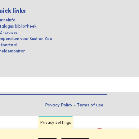
uick links
rineInfo
talogus bibliotheek
IZ-cruises
mpendium voor Kust en Zee
stportaal
heldemonitor
Privacy Policy
-
Terms of use
Privacy settings