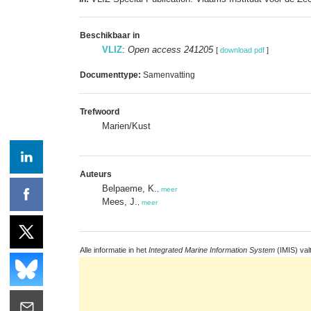
Beschikbaar in
VLIZ
:
Open access 241205
[
download pdf
]
Documenttype:
Samenvatting
Trefwoord
Marien/Kust
Auteurs
Belpaeme, K.
,
meer
Mees, J.
,
meer
Alle informatie in het
Integrated Marine Information System
(IMIS) val