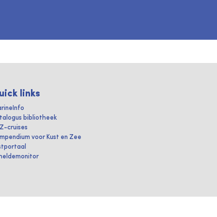
uick links
rineInfo
talogus bibliotheek
IZ-cruises
mpendium voor Kust en Zee
stportaal
heldemonitor