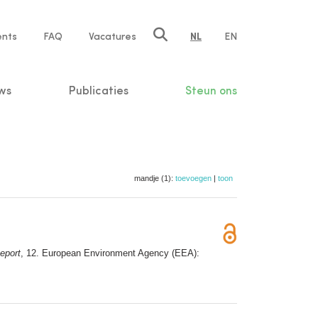
ents
FAQ
Vacatures
NL
EN
n
ws
Publicaties
Steun ons
mandje (1):
toevoegen
|
toon
eport
, 12. European Environment Agency (EEA):