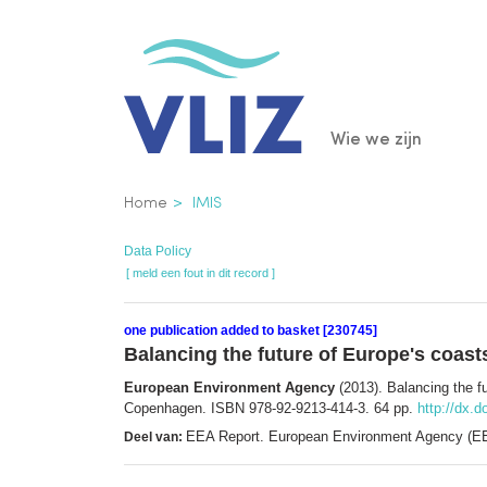
Overslaan
en
naar
de
Main
Wie we zijn
inhoud
gaan
navigatio
Kruimelpad
Home
IMIS
Data Policy
[ meld een fout in dit record ]
one publication added to basket [230745]
Balancing the future of Europe's coas
European Environment Agency
(2013). Balancing the f
Copenhagen. ISBN 978-92-9213-414-3. 64 pp.
http://dx.d
EEA Report. European Environment Agency (E
Deel van: