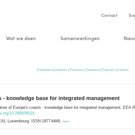
Service
Contact
Ev
navigatio
Wat we doen
Samenwerkingen
Nieu
n
Publicaties
|
Instituten
|
Personen
|
Datasets
|
Projecten
|
Kaarten
ts - knowledge base for integrated management
uture of Europe's coasts - knowledge base for integrated management.
EEA R
oi.org/10.2800/99116
EA): Luxembourg. ISSN 1977-8449,
meer