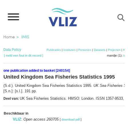
Overslaan
en
naar
de
Kruimelpad
Home
IMIS
inhoud
gaan
Data Policy
Publicaties
|
Instituten
|
Personen
|
Datasets
|
Projecten
|
Kaa
[ meld een fout in dit record ]
mandje (1):
to
one publication added to basket [240154]
United Kingdom Sea Fisheries Statistics 1995
(S.d.). United Kingdom Sea Fisheries Statistics 1995.
UK Sea Fisheries Sta
[S.n.]: [s.l.]. 191 pp.
UK Sea Fisheries Statistics. HMSO: London. ISSN 1357-9533,
Deel van:
m
Beschikbaar in
VLIZ
:
Open access 260705
[
download pdf
]