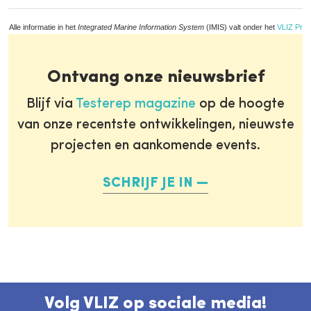
Alle informatie in het
Integrated Marine Information System
(IMIS) valt onder het
VLIZ Priv
Ontvang onze nieuwsbrief
Blijf via
Testerep magazine
op de hoogte
van onze recentste ontwikkelingen, nieuwste
projecten en aankomende events.
SCHRIJF JE IN
Volg VLIZ op sociale media!