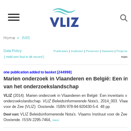
Overslaan
en
naar
de
Kruimelpad
Home
IMIS
inhoud
gaan
Data Policy
Publicaties
|
Instituten
|
Personen
|
Datasets
|
Projecten
[ meld een fout in dit record ]
mandje
one publication added to basket [244998]
Marien onderzoek in Vlaanderen en België: Een inv
van het onderzoekslandschap
VLIZ
(2014). Marien onderzoek in Vlaanderen en België: Een inventaris van
onderzoekslandschap.
VLIZ Beleidsinformerende Nota's
, 2014_003. Vlaams
voor de Zee (VLIZ): Oostende. ISBN 978-94-920430-5-4. 48 pp.
VLIZ Beleidsinformerende Nota's. Vlaams Instituut voor de Zee (
Deel van:
Oostende. ISSN 2295-7464,
meer