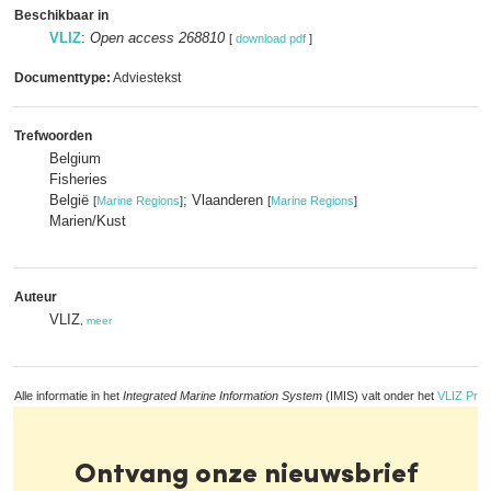
Beschikbaar in
VLIZ
:
Open access 268810
[
download pdf
]
Documenttype:
Adviestekst
Trefwoorden
Belgium
Fisheries
België
; Vlaanderen
[
Marine Regions
]
[
Marine Regions
]
Marien/Kust
Auteur
VLIZ
,
meer
Alle informatie in het
Integrated Marine Information System
(IMIS) valt onder het
VLIZ Priv
Ontvang onze nieuwsbrief