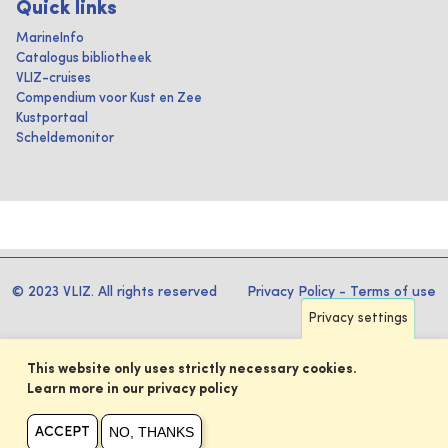
Quick links
MarineInfo
Catalogus bibliotheek
VLIZ-cruises
Compendium voor Kust en Zee
Kustportaal
Scheldemonitor
© 2023 VLIZ. All rights reserved
Privacy Policy
-
Terms of use
Privacy settings
This website only uses strictly necessary cookies.
Learn more in our privacy policy
NO, THANKS
ACCEPT