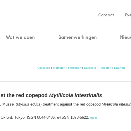
Service
Contact
Ev
navigatio
Wat we doen
Samenwerkingen
Nieu
n
Publicaties
|
Instituten
|
Personen
|
Datasets
|
Projecten
|
Kaarten
nst the red copepod
Mytilicola intestinalis
. Mussel (
Mytilus edulis
) treatment against the red copepod
Mytilicola intestin
; Oxford; Tokyo. ISSN 0044-8486; e-ISSN 1873-5622,
meer