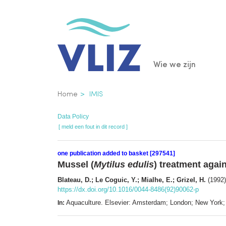
Overslaan
en
naar
de
Main
Wie we zijn
inhoud
gaan
navigatio
Kruimelpad
Home
IMIS
Data Policy
[ meld een fout in dit record ]
one publication added to basket [297541]
Mussel (
Mytilus edulis
) treatment agai
Blateau, D.; Le Coguic, Y.; Mialhe, E.; Grizel, H.
(1992)
https://dx.doi.org/10.1016/0044-8486(92)90062-p
Aquaculture. Elsevier: Amsterdam; London; New York
In: