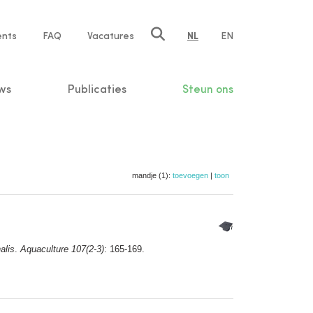
ents
FAQ
Vacatures
NL
EN
n
ws
Publicaties
Steun ons
mandje (1):
toevoegen
|
toon
alis
.
Aquaculture 107(2-3)
: 165-169.