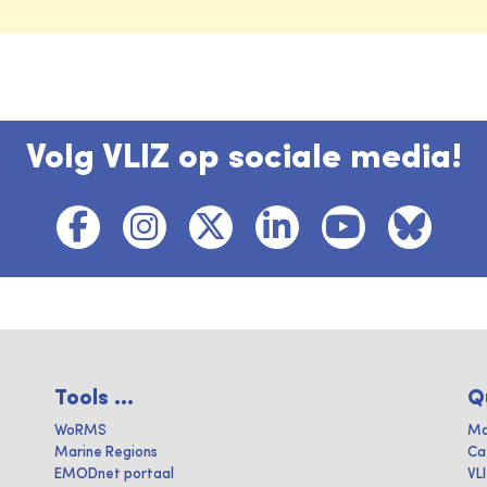
Volg VLIZ op sociale media!
Tools ...
Q
WoRMS
Ma
Marine Regions
Ca
EMODnet portaal
VL