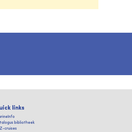
uick links
rineInfo
talogus bibliotheek
IZ-cruises