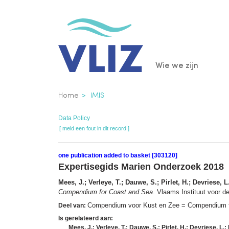
Overslaan
en
naar
de
Main
Wie we zijn
inhoud
gaan
navigatio
Kruimelpad
Home
IMIS
Data Policy
[ meld een fout in dit record ]
one publication added to basket [303120]
Expertisegids Marien Onderzoek 2018
Mees, J.; Verleye, T.; Dauwe, S.; Pirlet, H.; Devriese, 
Compendium for Coast and Sea
. Vlaams Instituut voor 
Compendium voor Kust en Zee = Compendium fo
Deel van:
Is gerelateerd aan:
Mees, J.; Verleye, T.; Dauwe, S.; Pirlet, H.; Devriese, L.