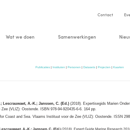
Service
Contact
Ev
navigatio
Wat we doen
Samenwerkingen
Nieu
n
Publicaties
|
Instituten
|
Personen
|
Datasets
|
Projecten
|
Kaarten
L.; Lescrauwaet, A.-K.; Janssen, C. (Ed.)
(2018). Expertisegids Marien Onde
de Zee (VLIZ): Oostende. ISBN 978-94-920435-6-6. 164 pp.
r Coast and Sea. Vlaams Instituut voor de Zee (VLIZ): Oostende. ISSN 29
; Lescrauwaet, A.-K.; Janssen, C. (Ed.)
(2018). Expert Guide Marine Research 201