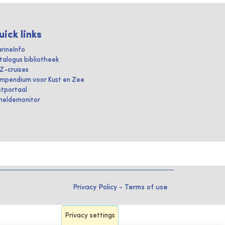
uick links
rineInfo
talogus bibliotheek
IZ-cruises
mpendium voor Kust en Zee
stportaal
heldemonitor
Privacy Policy
-
Terms of use
Privacy settings