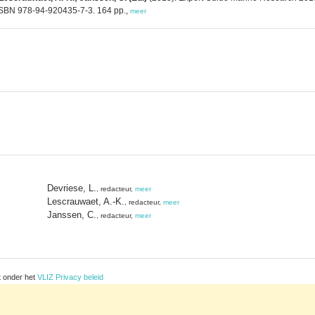
. ISBN 978-94-920435-7-3. 164 pp.,
meer
Devriese, L.
, redacteur,
meer
Lescrauwaet, A.-K.
, redacteur,
meer
Janssen, C.
, redacteur,
meer
t onder het
VLIZ Privacy beleid