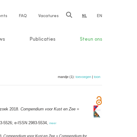
ents
FAQ
Vacatures
NL
EN
n
ws
Publicaties
Steun ons
mandje (1):
toevoegen
|
toon
rzoek 2018.
Compendium voor Kust en Zee =
83-5526; e-ISSN 2983-5534,
meer
8.
Compendium voor Kust en Zee = Compendium for