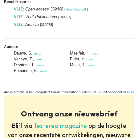
Beschikbaar in
VLIZ
:
Open access 339408
[
download pdf
]
VLIZ
:
VLIZ Publications
[100357]
VLIZ
:
Archive
[339978]
Auteurs
Dauwe, S.
Maelfait, H.
,
meer
,
meer
Verleye, T.
Pirlet, H.
,
meer
,
meer
Devriese, L.
Mees, J.
,
meer
,
meer
Belpaeme, K.
,
meer
Alle informatie in het
Integrated Marine Information System
(IMIS) valt onder het
VLIZ Priv
Ontvang onze nieuwsbrief
Blijf via
Testerep magazine
op de hoogte
van onze recentste ontwikkelingen, nieuwste