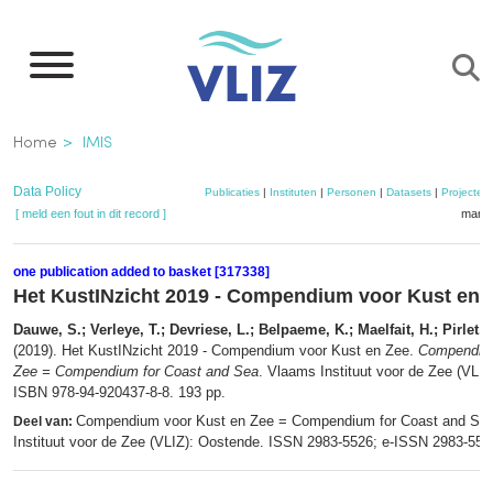
Overslaan
en
naar
de
Kruimelpad
Home
IMIS
inhoud
gaan
Data Policy
Publicaties
|
Instituten
|
Personen
|
Datasets
|
Projecten
[ meld een fout in dit record ]
mandj
one publication added to basket [317338]
Het KustINzicht 2019 - Compendium voor Kust en 
Dauwe, S.; Verleye, T.; Devriese, L.; Belpaeme, K.; Maelfait, H.; Pirlet, 
(2019). Het KustINzicht 2019 - Compendium voor Kust en Zee.
Compendium
Zee = Compendium for Coast and Sea
. Vlaams Instituut voor de Zee (VLIZ
ISBN 978-94-920437-8-8. 193 pp.
Compendium voor Kust en Zee = Compendium for Coast and Se
Deel van:
Instituut voor de Zee (VLIZ): Oostende. ISSN 2983-5526; e-ISSN 2983-55