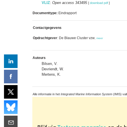
VLIZ
:
Open access 343495
[
download pdf
]
Documenttype:
Eindrapport
Contactgegevens
Opdrachtgever
: De Blauwe Cluster vzw
,
meer
Auteurs
Bilsen, V.
Devriendt, W.
Mertens, K.
Alle informatie in het
Integrated Marine Information System
(IMIS) val