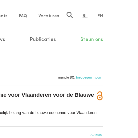
ents
FAQ
Vacatures
NL
EN
n
ws
Publicaties
Steun ons
mandje (0):
toevoegen
|
toon
mie voor Vlaanderen voor de Blauwe
elijk belang van de blauwe economie voor Vlaanderen
Auteurs