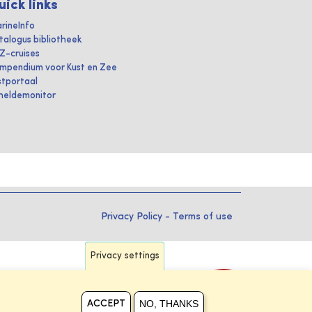
uick links
rineInfo
talogus bibliotheek
IZ-cruises
mpendium voor Kust en Zee
stportaal
heldemonitor
Privacy Policy
-
Terms of use
Privacy settings
NO, THANKS
ACCEPT