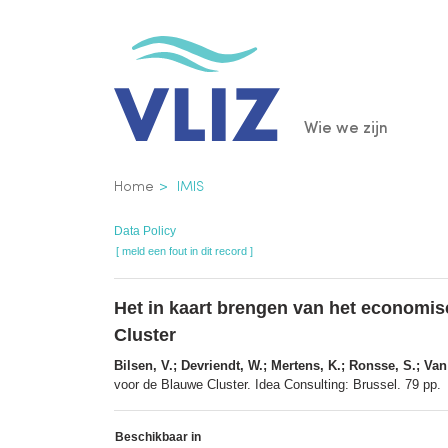
Overslaan
en
naar
de
Main
Wie we zijn
inhoud
gaan
navigatio
Kruimelpad
Home
IMIS
Data Policy
[ meld een fout in dit record ]
Het in kaart brengen van het economi
Cluster
Bilsen, V.; Devriendt, W.; Mertens, K.; Ronsse, S.; Va
voor de Blauwe Cluster. Idea Consulting: Brussel. 79 pp.
Beschikbaar in