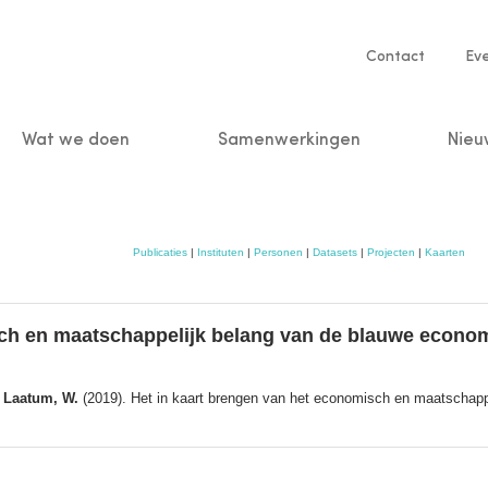
Service
Contact
Ev
navigatio
Wat we doen
Samenwerkingen
Nieu
n
Publicaties
|
Instituten
|
Personen
|
Datasets
|
Projecten
|
Kaarten
sch en maatschappelijk belang van de blauwe econo
n Laatum, W.
(2019). Het in kaart brengen van het economisch en maatschapp