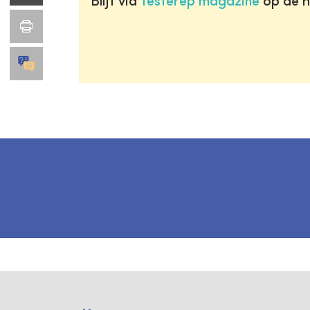
Blijf via
Testerep magazine
op de h