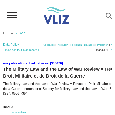
Overslaan
en
naar
de
Kruimelpad
Home
IMIS
inhoud
gaan
Data Policy
Publicaties
|
Instituten
|
Personen
|
Datasets
|
Projecten
|
Kaa
[ meld een fout in dit record ]
mandje (1):
to
one publication added to basket [330670]
The Military Law and the Law of War Review = Rev
Droit Militaire et de Droit de la Guerre
The Military Law and the Law of War Review = Revue de Droit Militaire et d
de la Guerre. International Society for Military Law and the Law of War: Bru
ISSN 0556-7394
Inhoud
toon artikels