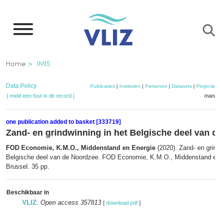
Overslaan
en
naar
de
Kruimelpad
Home
IMIS
inhoud
gaan
Data Policy
Publicaties
|
Instituten
|
Personen
|
Datasets
|
Projecten
[ meld een fout in dit record ]
mandje
one publication added to basket [333719]
Zand- en grindwinning in het Belgische deel van 
FOD Economie, K.M.O., Middenstand en Energie
(2020). Zand- en grind
Belgische deel van de Noordzee. FOD Economie, K.M.O., Middenstand en 
Brussel. 35 pp.
Beschikbaar in
VLIZ
:
Open access 357813
[
download pdf
]