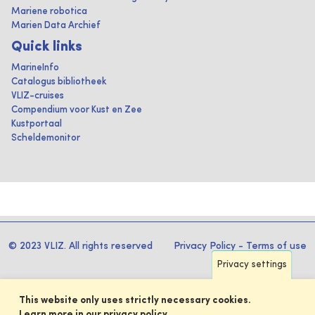
Mariene robotica
Marien Data Archief
Quick links
MarineInfo
Catalogus bibliotheek
VLIZ-cruises
Compendium voor Kust en Zee
Kustportaal
Scheldemonitor
© 2023 VLIZ. All rights reserved
Privacy Policy
-
Terms of use
Privacy settings
This website only uses strictly necessary cookies.
Learn more in our privacy policy