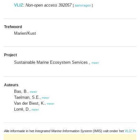
VLIZ
:
Non-open access 392057
[
aanvragen
]
Trefwoord
Marien/Kust
Project
Sustainable Marine Ecosystem Services ,
meer
Auteurs
Bas, B.
,
meer
Taelman, S.E.
,
meer
Van der Biest, K.
,
meer
Lorré, D.
,
meer
Alle informatie in het
Integrated Marine Information System
(IMIS) valt onder het
VLIZ Priv