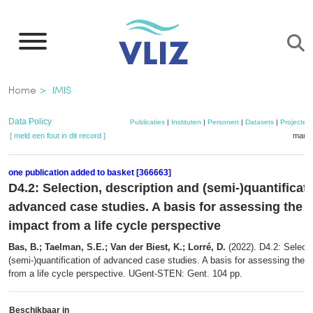
Overslaan
en
naar
de
Kruimelpad
Home
IMIS
inhoud
gaan
Data Policy
Publicaties
|
Instituten
|
Personen
|
Datasets
|
Projecten
[ meld een fout in dit record ]
mandj
one publication added to basket [366663]
D4.2: Selection, description and (semi-)quantificati
advanced case studies. A basis for assessing the 
impact from a life cycle perspective
Bas, B.; Taelman, S.E.; Van der Biest, K.; Lorré, D.
(2022). D4.2: Selecti
(semi-)quantification of advanced case studies. A basis for assessing the 
from a life cycle perspective. UGent-STEN: Gent. 104 pp.
Beschikbaar in