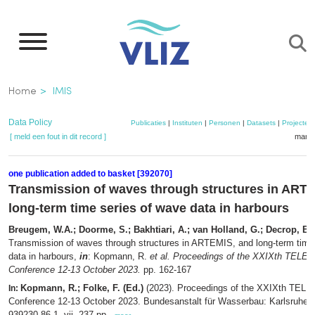
Overslaan
en
naar
de
Kruimelpad
Home
IMIS
inhoud
gaan
Data Policy
Publicaties
|
Instituten
|
Personen
|
Datasets
|
Projecten
[ meld een fout in dit record ]
mandj
one publication added to basket [392070]
Transmission of waves through structures in ART
long-term time series of wave data in harbours
Breugem, W.A.; Doorme, S.; Bakhtiari, A.; van Holland, G.; Decrop, B.
Transmission of waves through structures in ARTEMIS, and long-term time
data in harbours,
in
: Kopmann, R.
et al.
Proceedings of the XXIXth TELE
Conference 12-13 October 2023.
pp. 162-167
Kopmann, R.; Folke, F. (Ed.)
(2023). Proceedings of the XXIXth TEL
In:
Conference 12-13 October 2023. Bundesanstalt für Wasserbau: Karlsruhe.
939230-86-1. vii, 237 pp.,